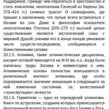
поддержкой. Прежде чем обратиться в христианство и
стать епископом, неоплатоник Синесий из Кирены (ок.
370–414 гг.) сочинил трактат О сновидениях, где
пришел к заключению, что лучше всего встречаться с
богами во сне. Даже в философии основателя
неоплатонизма Плотина (205–270 гг.) высшей целью
существования является экстатический союз с
мировой Душой; ученики его в конце концов умножили
число существ-посредников, сообщающихся с
божественными силами.
33.1.5. Алхимия, также эллинистическая дисциплина,
расцвет которой приходится на III-IV вв. н.э., когда были
написаны труды Зосима и комментарии к ним.
Алхимические основы полностью вписываются в
религиозный контекст эллинизма, где особо
подчеркивается значение инициации и следующего за
ней изменения состояния, т.е. качественной
«трансмутации» личности.
33.1.6. Герметизм — одно из порождений эллинизма.
Книги по астрологии, создание которых приписывается
безграничной мудрости египетского бога Гермеса-Тота,