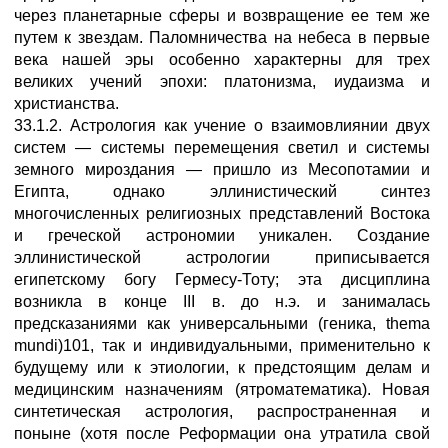
через планетарные сферы и возвращение ее тем же
путем к звездам. Паломничества на небеса в первые
века нашей эры особенно характерны для трех
великих учений эпохи: платонизма, иудаизма и
христианства.
33.1.2. Астрология как учение о взаимовлиянии двух
систем — системы перемещения светил и системы
земного мироздания — пришло из Месопотамии и
Египта, однако эллинистический синтез
многочисленных религиозных представлений Востока
и греческой астрономии уникален. Создание
эллинистической астрологии приписывается
египетскому богу Гермесу-Тоту; эта дисциплина
возникла в конце III в. до н.э. и занималась
предсказаниями как универсальными (геника, thema
mundi)101, так и индивидуальными, применительно к
будущему или к этиологии, к предстоящим делам и
медицинским назначениям (ятроматематика). Новая
синтетическая астрология, распространенная и
поныне (хотя после Реформации она утратила свой