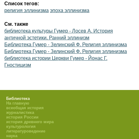
Список тегов:
религия эллинизма
эпоха эллинизма
См. также
библиотека культуры Гумер - Лосев А. История
античной эстетики. Ранний эллинизм
Библиотека Гумер - Зелинский Ф. Религия эллинизма
Библиотека Гумер - Зелинский Ф. Религия эллинизма
библиотека истории Церкви Гумер - Йонас Г.
Гностицизм
Библиотека
На главную
всеобщая история
журналистика
история России
история древнего мира
культурология
литературоведение
наука