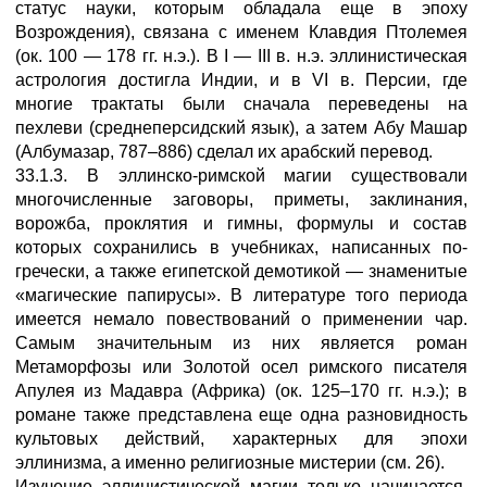
статус науки, которым обладала еще в эпоху
Возрождения), связана с именем Клавдия Птолемея
(ок. 100 — 178 гг. н.э.). В I — III в. н.э. эллинистическая
астрология достигла Индии, и в VI в. Персии, где
многие трактаты были сначала переведены на
пехлеви (среднеперсидский язык), а затем Абу Машар
(Албумазар, 787–886) сделал их арабский перевод.
33.1.3. В эллинско-римской магии существовали
многочисленные заговоры, приметы, заклинания,
ворожба, проклятия и гимны, формулы и состав
которых сохранились в учебниках, написанных по-
гречески, а также египетской демотикой — знаменитые
«магические папирусы». В литературе того периода
имеется немало повествований о применении чар.
Самым значительным из них является роман
Метаморфозы или Золотой осел римского писателя
Апулея из Мадавра (Африка) (ок. 125–170 гг. н.э.); в
романе также представлена еще одна разновидность
культовых действий, характерных для эпохи
эллинизма, а именно религиозные мистерии (см. 26).
Изучение эллинистической магии только начинается.