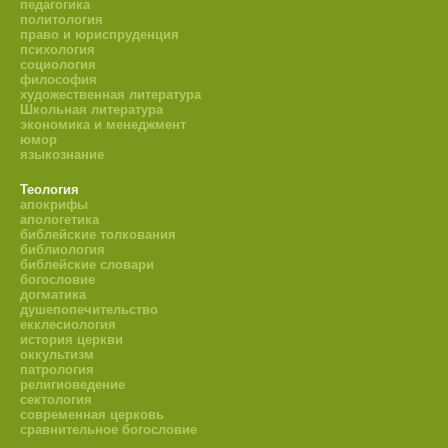
педагогика
политология
право и юриспруденция
психология
социология
философия
художественная литература
Школьная литература
экономика и менеджмент
юмор
языкознание
Теология
апокрифы
апологетика
библейские толкования
библиология
библейские словари
богословие
догматика
душепопечительство
екклесиология
история церкви
оккультизм
патрология
религиоведение
сектология
современная церковь
сравнительное богословие