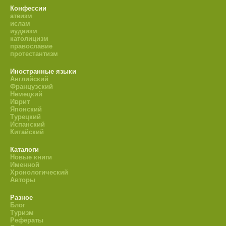
Конфессии
атеизм
ислам
иудаизм
католицизм
православие
протестантизм
Иностранные языки
Английский
Французский
Немецкий
Иврит
Японский
Турецкий
Испанский
Китайский
Каталоги
Новые книги
Именной
Хронологический
Авторы
Разное
Блог
Туризм
Рефераты