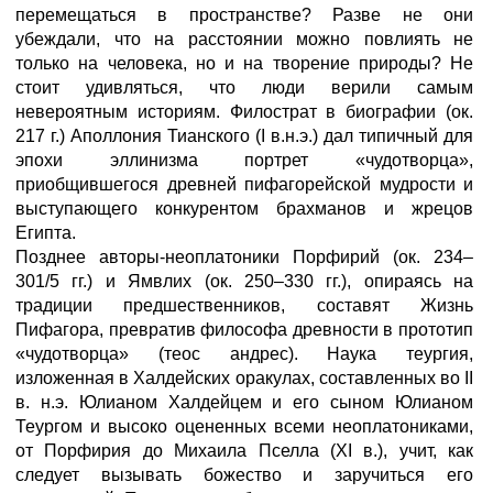
перемещаться в пространстве? Разве не они
убеждали, что на расстоянии можно повлиять не
только на человека, но и на творение природы? Не
стоит удивляться, что люди верили самым
невероятным историям. Филострат в биографии (ок.
217 г.) Аполлония Тианского (I в.н.э.) дал типичный для
эпохи эллинизма портрет «чудотворца»,
приобщившегося древней пифагорейской мудрости и
выступающего конкурентом брахманов и жрецов
Египта.
Позднее авторы-неоплатоники Порфирий (ок. 234–
301/5 гг.) и Ямвлих (ок. 250–330 гг.), опираясь на
традиции предшественников, составят Жизнь
Пифагора, превратив философа древности в прототип
«чудотворца» (теос андрес). Наука теургия,
изложенная в Халдейских оракулах, составленных во II
в. н.э. Юлианом Халдейцем и его сыном Юлианом
Теургом и высоко оцененных всеми неоплатониками,
от Порфирия до Михаила Пселла (XI в.), учит, как
следует вызывать божество и заручиться его