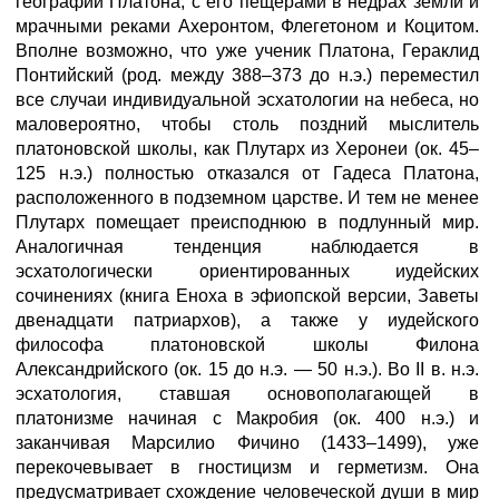
географии Платона, с его пещерами в недрах земли и
мрачными реками Ахеронтом, Флегетоном и Коцитом.
Вполне возможно, что уже ученик Платона, Гераклид
Понтийский (род. между 388–373 до н.э.) переместил
все случаи индивидуальной эсхатологии на небеса, но
маловероятно, чтобы столь поздний мыслитель
платоновской школы, как Плутарх из Херонеи (ок. 45–
125 н.э.) полностью отказался от Гадеса Платона,
расположенного в подземном царстве. И тем не менее
Плутарх помещает преисподнюю в подлунный мир.
Аналогичная тенденция наблюдается в
эсхатологически ориентированных иудейских
сочинениях (книга Еноха в эфиопской версии, Заветы
двенадцати патриархов), а также у иудейского
философа платоновской школы Филона
Александрийского (ок. 15 до н.э. — 50 н.э.). Во II в. н.э.
эсхатология, ставшая основополагающей в
платонизме начиная с Макробия (ок. 400 н.э.) и
заканчивая Марсилио Фичино (1433–1499), уже
перекочевывает в гностицизм и герметизм. Она
предусматривает схождение человеческой души в мир