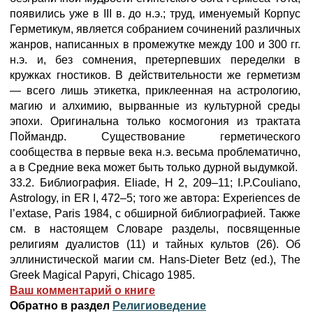
появились уже в III в. до н.э.; труд, именуемый Корпус
Герметикум, является собранием сочинений различных
жанров, написанных в промежутке между 100 и 300 гг.
н.э. и, без сомнения, претерпевших переделки в
кружках гностиков. В действительности же герметизм
— всего лишь этикетка, приклеенная на астрологию,
магию и алхимию, вырванные из культурной среды
эпохи. Оригинальна только космогония из трактата
Поймандр. Существование герметического
сообщества в первые века н.э. весьма проблематично,
а в Средние века может быть только дурной выдумкой.
33.2. Библиография. Eliade, H 2, 209–11; I.P.Couliano,
Astrology, in ER I, 472–5; того же автора: Experiences de
l’extase, Paris 1984, с обширной библиографией. Также
см. в настоящем Словаре разделы, посвященные
религиям дуалистов (11) и тайных культов (26). Об
эллинистической магии см. Hans-Dieter Betz (ed.), The
Greek Magical Papyri, Chicago 1985.
Ваш комментарий о книге
Обратно в раздел
Религиоведение