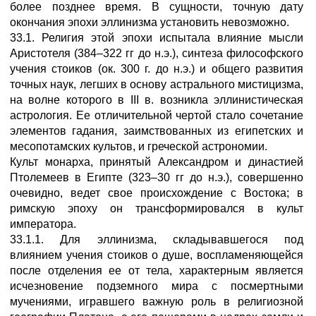
более позднее время. В сущности, точную дату
окончания эпохи эллинизма установить невозможно.
33.1. Религия этой эпохи испытала влияние мысли
Аристотеля (384–322 гг до н.э.), синтеза философского
учения стоиков (ок. 300 г. до н.э.) и общего развития
точных наук, легших в основу астрального мистицизма,
на волне которого в III в. возникла эллинистическая
астрология. Ее отличительной чертой стало сочетание
элементов гадания, заимствованных из египетских и
месопотамских культов, и греческой астрономии.
Культ монарха, принятый Александром и династией
Птолемеев в Египте (323–30 гг до н.э.), совершенно
очевидно, ведет свое происхождение с Востока; в
римскую эпоху он трансформировался в культ
императора.
33.1.1. Для эллинизма, складывавшегося под
влиянием учения стоиков о душе, воспламеняющейся
после отделения ее от тела, характерным является
исчезновение подземного мира с посмертными
мучениями, игравшего важную роль в религиозной