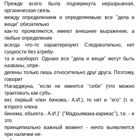
Прежде всего была подчеркнута неразрывная,
органическая связь
между определением и определяемым: все "дела и
вещи" обязательно
как-то проявляются, имеют внешнее выражение, а
любые определения
всегда что-то характеризуют. Следовательно, нет
сущности без атрибу-
та и наоборот. Однако все "дела и вещи" могут быть
названы, опре-
делены только лишь относительно друг друга. Поэтому,
говорит
Нагарджуна, "если не имеется "себя" (что можно
трактовать как субъ-
ект, первый член бинома.- А.И.), то нет и "его" (т. е.
второго члена
бинома, объекта.- A.И.)" ("Мадхьямака-карикас"), т.е. - и
это
принципиально важный момент - нечто выявляется
при наличии не-