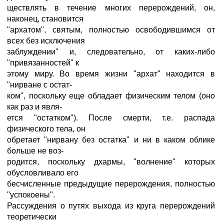
ществлять в течение многих перерождений, он,
наконец, становится
"архатом", святым, полностью освободившимся от
всех без исключения
заблуждении" и, следовательно, от каких-либо
"привязанностей" к
этому миру. Во время жизни "архат" находится в
"нирване с остат-
ком", поскольку еще обладает физическим телом (оно
как раз и явля-
ется "остатком"). После смерти, т.е. распада
физического тела, он
обретает "нирвану без остатка" и ни в каком облике
больше не воз-
родится, поскольку дхармы, "волнение" которых
обусловливало его
бесчисленные предыдущие перерождения, полностью
"успокоены".
Рассуждения о путях выхода из круга перерождений
теоретически