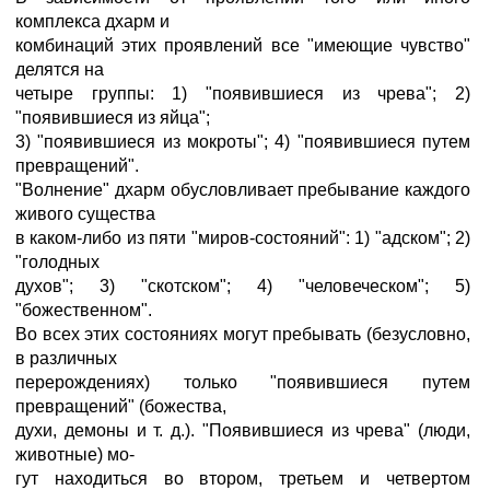
комплекса дхарм и
комбинаций этих проявлений все "имеющие чувство"
делятся на
четыре группы: 1) "появившиеся из чрева"; 2)
"появившиеся из яйца";
3) "появившиеся из мокроты"; 4) "появившиеся путем
превращений".
"Волнение" дхарм обусловливает пребывание каждого
живого существа
в каком-либо из пяти "миров-состояний": 1) "адском"; 2)
"голодных
духов"; 3) "скотском"; 4) "человеческом"; 5)
"божественном".
Во всех этих состояниях могут пребывать (безусловно,
в различных
перерождениях) только "появившиеся путем
превращений" (божества,
духи, демоны и т. д.). "Появившиеся из чрева" (люди,
животные) мо-
гут находиться во втором, третьем и четвертом