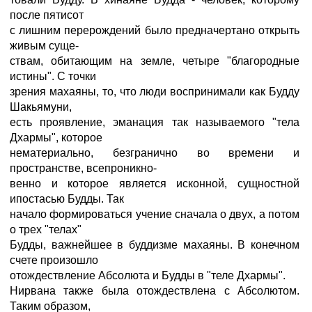
после пятисот
с лишним перерождений было предначертано открыть
живым суще-
ствам, обитающим на земле, четыре "благородные
истины". С точки
зрения махаяны, то, что люди воспринимали как Будду
Шакьямуни,
есть проявление, эманация так называемого "тела
Дхармы", которое
нематериально, безгранично во времени и
пространстве, всепроникно-
венно и которое является исконной, сущностной
ипостасью Будды. Так
начало формироваться учение сначала о двух, а потом
о трех "телах"
Будды, важнейшее в буддизме махаяны. В конечном
счете произошло
отождествление Абсолюта и Будды в "теле Дхармы".
Нирвана также была отождествлена с Абсолютом.
Таким образом,