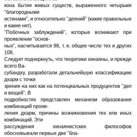
кона бытия живых существ, выраженного четырьмя
"благородными
истинами", и относительно "деяний" (какие правильные
и какие нет).
"Побочных заблуждений", которые возникают при
проявлении "основ-
ных", насчитывается 98, т. е. общее число тех и других
108.
Следует подчеркнуть, что теоретики хинаяны, и прежде
всего Ва-
субандху, разработали детальнейшую классификацию
дхарм с точки
зрения на них как на потенциальных продуцентов "дел
и вещей". В
подробностях представлен механизм образования
комбинаций прояв-
ления дхарм, причины возникновения тех или иных
комбинаций. Эти
рассуждения хинаянистских философов
обосновывали первые две "бла-