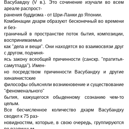
Васубавдху (V в.). Это сочинение изучали во всем
ареале распрост-
ранения буддизма - от Шри-Ланки до Японии.
Комбинации дхарм образуют бесконечный во времени
и без-
граничный в пространстве поток бытия, композиции,
воспринимаемые
как "дела и вещи". Они находятся во взаимосвязи друг
с другом, подчиня-
ясь закону всеобщей причинности (санскр. "пратитья-
самутпада"). Имен-
но посредством причинности Васубандху и другие
хинаянистские
философы объясняли возникновение и существование
"феноменального"
бытия, кажущегося обыденному сознанию чем-то
целым.
Все бесчисленное количество дхарм Васубандху
сводил к 75 раз-
новидностям, которые, в свою очередь, группируются
по различным