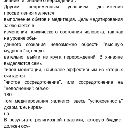
знание" и "знание о нерождении".
Другим непременным условием достижения
просветления является
выполнение обетов и медитация. Цель медитирования
заключается в
изменении психического состояния человека, так как
на уровне обы-
денного сознания невозможно обрести "высшую
мудрость" и, следо-
вательно, выйти из круга перерождений. В хинаяне
выделяются семь
типов медитации, наиболее эффективным из которых
считается
"чистое сосредоточение", или сосредоточение на
"неволнении": объек-
180
том медитирования является здесь "успокоенность"
дхарм, т. е. нирва-
на.
В результате религиозной практики, которую буддист
должен осу-