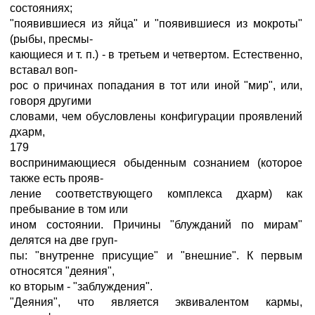
состояниях;
"появившиеся из яйца" и "появившиеся из мокроты"
(рыбы, пресмы-
кающиеся и т. п.) - в третьем и четвертом. Естественно,
вставал воп-
рос о причинах попадания в тот или иной "мир", или,
говоря другими
словами, чем обусловлены конфигурации проявлений
дхарм,
179
воспринимающиеся обыденным сознанием (которое
также есть прояв-
ление соответствующего комплекса дхарм) как
пребывание в том или
ином состоянии. Причины "блужданий по мирам"
делятся на две груп-
пы: "внутренне присущие" и "внешние". К первым
относятся "деяния",
ко вторым - "заблуждения".
"Деяния", что является эквивалентом кармы,