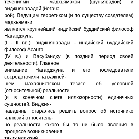
течениями - мадхьямакой (шуньявадой) и
виджнянавадой (йогача-
рой). Ведущим теоретиком (и по существу создателем)
мадхьямаки
является крупнейший индийский буддийский философ
Нагарджуна
(I - II вв.), виджнянавады - индийский буддийский
философ Асанга
(IV в.) и Васубандху (в поздний период своей
деятельности). Главное
внимание Нагарджуна и его последователи
сосредоточили на важней-
шем махаянистском тезисе об условной
(относительной) реальности
(и в конечном счете иллюзорности) единичных
сущностей. Виджня-
навадины старались решить вопрос об источнике
иллюзий относитель-
но реальности какого бы то ни было явления в
процессе возникновения
таких иллюзий.