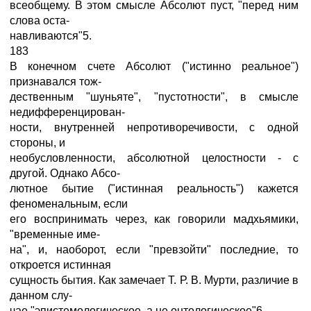
всеобщему. В этом смысле Абсолют пуст, "перед ним
слова оста-
навливаются"5.
183
В конечном счете Абсолют ("истинно реальное")
признавался тож-
дественным "шуньяте", "пустотности", в смысле
недифференцирован-
ности, внутренней непротиворечивости, с одной
стороны, и
необусловленности, абсолютной целостности - с
другой. Однако Абсо-
лютное бытие ("истинная реальность") кажется
феноменальным, если
его воспринимать через, как говорили мадхьямики,
"временные име-
на", и, наоборот, если "превзойти" последние, то
откроется истинная
сущность бытия. Как замечает Т. Р. В. Мурти, различие в
данном слу-
чае "эпистемологическое, а не онтологическое"6.