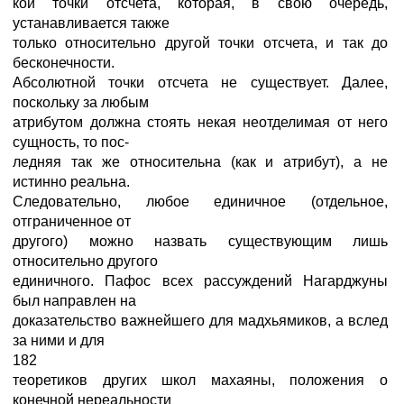
кой точки отсчета, которая, в свою очередь,
устанавливается также
только относительно другой точки отсчета, и так до
бесконечности.
Абсолютной точки отсчета не существует. Далее,
поскольку за любым
атрибутом должна стоять некая неотделимая от него
сущность, то пос-
ледняя так же относительна (как и атрибут), а не
истинно реальна.
Следовательно, любое единичное (отдельное,
отграниченное от
другого) можно назвать существующим лишь
относительно другого
единичного. Пафос всех рассуждений Нагарджуны
был направлен на
доказательство важнейшего для мадхьямиков, а вслед
за ними и для
182
теоретиков других школ махаяны, положения о
конечной нереальности