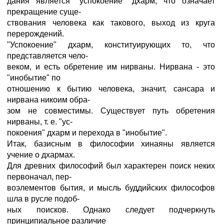
дания является "успокоение" дхарм, что означает
прекращение суще-
ствования человека как такового, выход из круга
перерождений.
"Успокоение" дхарм, конституирующих то, что
представляется чело-
веком, и есть обретение им нирваны. Нирвана - это
"инобытие" по
отношению к бытию человека, значит, сансара и
нирвана никоим обра-
зом не совместимы. Существует путь обретения
нирваны, т. е. "ус-
покоения" дхарм и перехода в "инобытие".
Итак, базисным в философии хинаяны является
учение о дхармах.
Для древних философий был характерен поиск неких
первоначал, пер-
воэлементов бытия, и мысль буддийских философов
шла в русле подоб-
ных поисков. Однако следует подчеркнуть
принципиальное различие