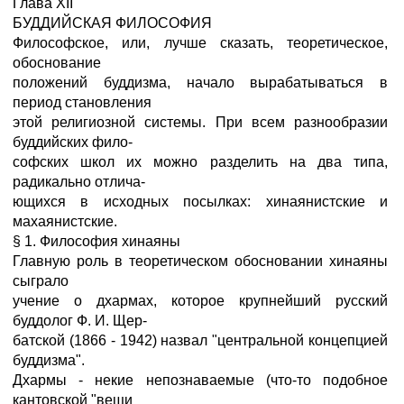
Глава XII
БУДДИЙСКАЯ ФИЛОСОФИЯ
Философское, или, лучше сказать, теоретическое,
обоснование
положений буддизма, начало вырабатываться в
период становления
этой религиозной системы. При всем разнообразии
буддийских фило-
софских школ их можно разделить на два типа,
радикально отлича-
ющихся в исходных посылках: хинаянистские и
махаянистские.
§ 1. Философия хинаяны
Главную роль в теоретическом обосновании хинаяны
сыграло
учение о дхармах, которое крупнейший русский
буддолог Ф. И. Щер-
батской (1866 - 1942) назвал "центральной концепцией
буддизма".
Дхармы - некие непознаваемые (что-то подобное
кантовской "вещи