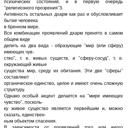
психических состояний, и в первую очередь
"религиозного прозрения"3.
Активность остальных дхарм как раз и обусловливает
бытие человека
в бренном мире.
Все комбинации проявлений дхарм принято в самом
общем виде
делить на два вида - образующие "мир (или сферу)
имеющих чув-
ство", т. е. живых существ, и "сферу-сосуд", т. е.
окружающий живые
существа мир, среду их обитания. Эти две "сферы"
составляют
органическое единство, целое и имеют очень сложную
структуру.
Однако особый акцент делается на "мире имеющих
чувство", посколь-
ку живое существо является первейшим и, можно
сказать, единствен-
ным объектом спасения.
В зависимости от проявлений того или иного