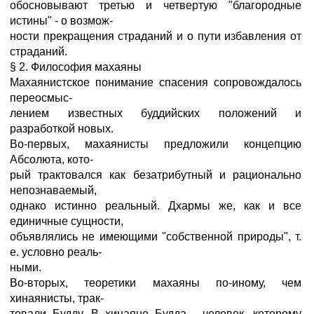
обосновывают третью и четвертую "благородные
истины" - о возмож-
ности прекращения страданий и о пути избавления от
страданий.
§ 2. Философия махаяны
Махаянистское понимание спасения сопровождалось
переосмыс-
лением известных буддийских положений и
разработкой новых.
Во-первых, махаянисты предложили концепцию
Абсолюта, кото-
рый трактовался как безатрибутный и рационально
непознаваемый,
однако истинно реальный. Дхармы же, как и все
единичные сущности,
объявлялись не имеющими "собственной природы", т.
е. условно реаль-
ными.
Во-вторых, теоретики махаяны по-иному, чем
хинаянисты, трак-
товали Будду. В хинаяне Будда - человек, которому