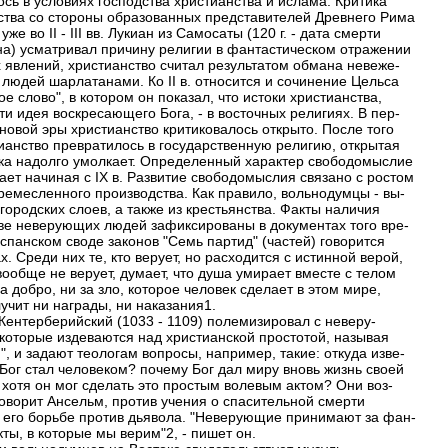
ось в условиях господства христианства и ислама. Критика
ства со стороны образованных представителей Древнего Рима
уже во II - III вв. Лукиан из Самосаты (120 г. - дата смерти
на) усматривал причину религии в фантастическом отражении
 явлений, христианство считал результатом обмана невеже-
 людей шарлатанами. Ко II в. относится и сочинение Цельса
е слово", в котором он показал, что истоки христианства,
ти идея воскресающего Бога, - в восточных религиях. В пер-
 новой эры христианство критиковалось открыто. После того
тианство превратилось в государственную религию, открытая
ика надолго умолкает. Определенный характер свободомыслие
ает начиная с IX в. Развитие свободомыслия связано с ростом
 ремесленного производства. Как правило, вольнодумцы - вы-
городских слоев, а также из крестьянства. Факты наличия
ве неверующих людей зафиксированы в документах того вре-
спанском своде законов "Семь партид" (частей) говорится
х. Среди них те, кто верует, но расходится с истинной верой,
 вообще не верует, думает, что душа умирает вместе с телом
за добро, ни за зло, которое человек сделает в этом мире,
учит ни награды, ни наказания1.
Кентерберийский (1033 - 1109) полемизировал с неверу-
которые издеваются над христианской простотой, называя
", и задают теологам вопросы, например, такие: откуда изве-
 Бог стал человеком? почему Бог дал миру вновь жизнь своей
 хотя он мог сделать это простым волевым актом? Они воз-
говорит Ансельм, против учения о спасительной смерти
о его борьбе против дьявола. "Неверующие принимают за фан-
ты, в которые мы верим"2, - пишет он.