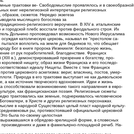
ь.
мные трактовки ве- Свободомыслие проявлялось и в своеобразной
ьных книг нерелигиозной интерпретации религиозных
, образов, сюжетов. Нередко экзегеза
ыводила мыслящего богослова за
традиционно-религиозного вероучения. В XIV в. итальянские
е и городской плебс восстали против феодального строя. Их
тель Дольчино проповедовал возможность Нового Иерусалима
; осуждая католическую церковь, называл ее "престолом са-
н пытался воплотить на земле для бедняков то, что обещает
ароду Бог в книге пророка Иезекииля: безопасную жизнь,
ение от рук поработителей, благоденствие. Франциск
 (XIII в.), демонстрировавший презрение к богатству, про-
л королевой нищету; образ жизни Франциска и его последо-
соответствовал идеалу Нищеты. Вместе с тем Франциск
против церковного аскетизма: вериг, власяниц, постов, умер-
плоти. Природа в его трактовке выступает не как дьявольское
, а как источник творческого вдохновения. Идеи и жизнь
а способствовали возникновению такого направления в евро-
культуре, как францисканская поэзия. Религиозные сюжеты
редко трактовались как земные, подчеркивалось человеческое
 Богоматери, в Христе и других религиозных персонажах.
ыслие в народной Существовал целый пласт народной культу-
 средневековья pы, противостоявшей официальной церковной
. Это была по-своему целостная
, выражавшаяся в обрядово-зрелищной форме, в словесных
 произведениях и даже в фамильярно-площадной речи5. На-