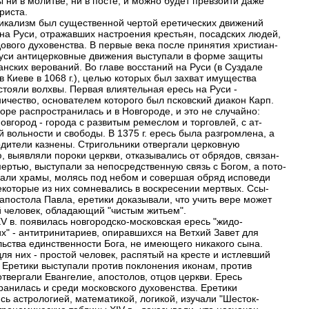
 ни в молитве, ни в посте, и можно будет превзойти даже
риста.
икализм был существенной чертой еретических движений
 на Руси, отражавших настроения крестьян, посадских людей,
дового духовенства. В первые века после принятия христиан-
Руси антицерковные движения выступали в форме защиты
анских верований. Во главе восстаний на Руси (в Суздале
, в Киеве в 1068 г.), целью которых был захват имущества
 стояли волхвы. Первая влиятельная ересь на Руси -
ничество, основателем которого был псковский диакон Карп.
оре распространилась и в Новгороде, и это не случайно:
овгород - города с развитым ремеслом и торговлей, с ат-
 вольности и свободы. В 1375 г. ересь была разгромлена, а
одители казнены. Стригольники отвергали церковную
, выявляли пороки церкви, отказывались от обрядов, связан-
мертью, выступали за непосредственную связь с Богом, а пото-
гали храмы, молясь под небом и совершая обряд исповеди
екоторые из них сомневались в воскресении мертвых. Ссы-
 апостола Павла, еретики доказывали, что учить вере может
й человек, обладающий "чистым житьем".
XV в. появилась новгородско-московская ересь "жидо-
х" - антитринитариев, опиравшихся на Ветхий Завет для
льства единственности Бога, не имеющего никакого сына.
ля них - простой человек, распятый на кресте и истлевший
. Еретики выступали против поклонения иконам, против
отвергали Евангелие, апостолов, отцов церкви. Ересь
ранилась и среди московского духовенства. Еретики
сь астрологией, математикой, логикой, изучали "Шесток-