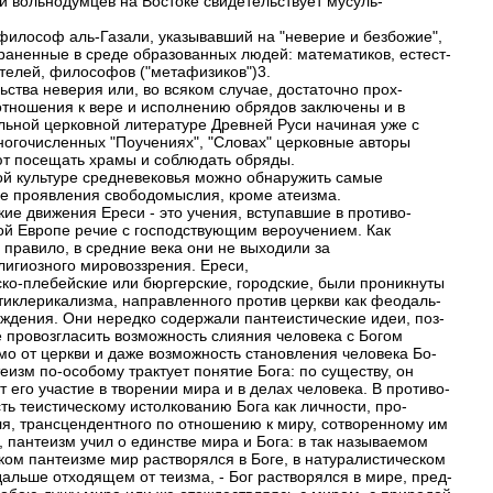
и вольнодумцев на Востоке свидетельствует мусуль-
философ аль-Газали, указывавший на "неверие и безбожие",
раненные в среде образованных людей: математиков, естест-
телей, философов ("метафизиков")3.
ьства неверия или, во всяком случае, достаточно прох-
отношения к вере и исполнению обрядов заключены и в
льной церковной литературе Древней Руси начиная уже с
 многочисленных "Поучениях", "Словах" церковные авторы
т посещать храмы и соблюдать обряды.
ой культуре средневековья можно обнаружить самые
е проявления свободомыслия, кроме атеизма.
кие движения Ереси - это учения, вступавшие в противо-
ой Европе речие с господствующим вероучением. Как
 правило, в средние века они не выходили за
лигиозного мировоззрения. Ереси,
ско-плебейские или бюргерские, городские, были проникнуты
тиклерикализма, направленного против церкви как феодаль-
еждения. Они нередко содержали пантеистические идеи, поз-
 провозгласить возможность слияния человека с Богом
мо от церкви и даже возможность становления человека Бо-
еизм по-особому трактует понятие Бога: по существу, он
 его участие в творении мира и в делах человека. В противо-
ть теистическому истолкованию Бога как личности, про-
я, трансцендентного по отношению к миру, сотворенному им
, пантеизм учил о единстве мира и Бога: в так называемом
ком пантеизме мир растворялся в Боге, в натуралистическом
дальше отходящем от теизма, - Бог растворялся в мире, пред-