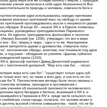
собою душу мира или же отождествляясь с миром, с природой.
ические учения заключали в себе идею бесконечности Все-
самостоятельности природы и человека, совечности Бога и
пантеистические идеи использовались нередко еретиками
нования реальных притязаний масс на свободу от церкви -
этих притязаний проповедовались мысли о ненужности церкви
ых обрядов. В конце XII - начале XIII в. в Европе появилась
альрикан, руководимых преподавателями Парижского
тета. Их идеолог, преподаватель философии и теологии
(Амори) Бенский (ум. 1206), утверждал, что все в мире
о все - Бог; творец и тварь - одно и то же. Амальрикане
вали авторитета церкви и духовенства, отвергали папу-
ста", католические обряды, аскетизм; они понимали под адом
во, а под раем - обладание их учением. Церковь публично
уководителей ереси (1210).
 XIII в. философ-пантеист Давид Динантский радикально
я с теистической доктриной. "Мир есть сам бог... - писал
материя мира есть сам бог", "существует только одна суб-
е только всех тел, но также и всех душ, и она есть не что
 сам бог"4. Пантеистические взгляды были тесно связаны с
стоинства человека, приходили в противоречие с
ским учением об изначальной греховности человеческого
ронники ереси бегардов и бегинок, возникшей в XIII в. и
ранившейся в Германии в XIV в. среди части сельского на-
 плебейских слоев города, полагали, что человек может в
 достичь высокой степени совершенства - такой, что не бу-