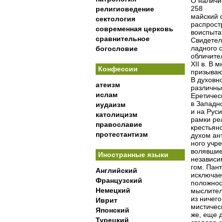
О наличи
258
религиоведение
майский 
сектология
распрост
современная церковь
воиспыта
сравнительное
Свидетел
ладного 
богословие
обличите
XII в. В
Конфессии
призываю
В духовн
атеизм
различны
ислам
Еретичес
в Западн
иудаизм
и на Руси
католицизм
рамки ре
православие
крестьян
протестантизм
духом ан
ного учр
волявшие
Иностранные языки
независи
гом. Пант
Английский
исключает
Французский
положнос
Немецкий
мыслител
из ничего
Иврит
мистичес
Японский
же, еще 
Турецкий