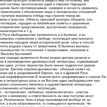
меховая культура позволяла увидеть мир по-новому, вне
ний системы теологических идей и образов. Народное
ение было противоречивым: суеверия и косность уживались
 стремлением к обновлению мира и человеческих отношений.
 культура выражала победу над страхом перед ав-
змом и властью. Область смеховой культуры обширна: пос-
 поговорки, пародии на библейские сюжеты и церковные
сатирические представления, выступления скоморохов,
иниатюристов и т. д.
й Руси свободомыслие проявлялось и в былинах, в ко-
ражались стремление к свободе, поэтизация крестьянского
онимание народом своей исторической роли, силы и способ-
тоять родную страну от захватчиков. В былинах высказы-
ольномыслие по отношению к православию, например в
 Василии Буслаеве6.
оре нередко выявляется более резкая критика религии и
чем в произведениях древнерусской литературы, содержавшей
кие идеи: устное творчество было менее подвластно церков-
тролю. Критика пороков духовенства - обычный сюжет на-
азок как в средневековой Европе, так и в Древней Руси.
ный индифферентизм В течение всего средневековья в странах Ев-
зм в литературных ропы и на Востоке идеи свободомыслия про-
ческих сочинениях являлись в художественной литературе,
 сочинениях историков, летописцев.
х - исторических, любовных, приключенческих - участие
ится к минимуму, а ответственность за свои поступки несут
и. Религиозные темы в ряде произведений вообще не за-
ся, а если затрагиваются, то освещаются критически. Че-