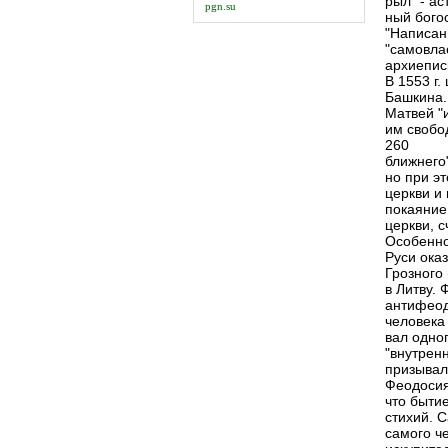
рыл" - ас
pgn.su
ный богос
"Написан
"самовла
архиепис
В 1553 г.
Башкина.
Матвей "
им свобо
260
ближнего"
но при э
церкви и
покаяние
церкви, 
Особенно
Руси оказ
Грозного 
в Литву.
антифеод
человека
вал одно
"внутренн
призывал
Феодосия
что быти
стихий. С
самого че