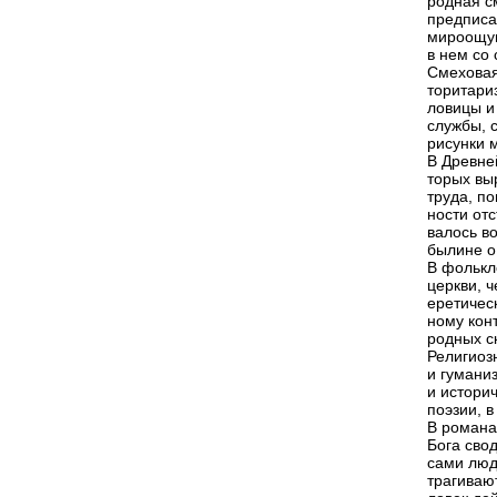
родная с
предписа
мироощущ
в нем со
Смеховая
торитари
ловицы и
службы, 
рисунки м
В Древне
торых вы
труда, п
ности отс
валось в
былине о
В фолькл
церкви, 
еретичес
ному кон
родных ск
Религиоз
и гумани
и истори
поэзии, в
В романа
Бога свод
сами люд
трагивают