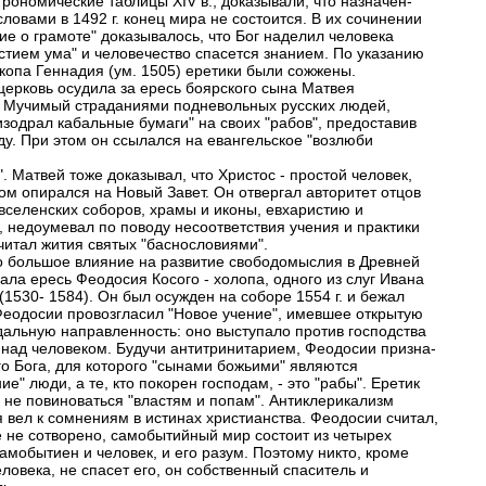
трономические таблицы XIV в., доказывали, что назначен-
ловами в 1492 г. конец мира не состоится. В их сочинении
ие о грамоте" доказывалось, что Бог наделил человека
стием ума" и человечество спасется знанием. По указанию
копа Геннадия (ум. 1505) еретики были сожжены.
 церковь осудила за ересь боярского сына Матвея
 Мучимый страданиями подневольных русских людей,
изодрал кабальные бумаги" на своих "рабов", предоставив
ду. При этом он ссылался на евангельское "возлюби
. Матвей тоже доказывал, что Христос - простой человек,
том опирался на Новый Завет. Он отвергал авторитет отцов
 вселенских соборов, храмы и иконы, евхаристию и
, недоумевал по поводу несоответствия учения и практики
считал жития святых "баснословиями".
 большое влияние на развитие свободомыслия в Древней
ала ересь Феодосия Косого - холопа, одного из слуг Ивана
(1530- 1584). Он был осужден на соборе 1554 г. и бежал
 Феодосии провозгласил "Новое учение", имевшее открытую
альную направленность: оно выступало против господства
 над человеком. Будучи антитринитарием, Феодосии призна-
го Бога, для которого "сынами божьими" являются
ие" люди, а те, кто покорен господам, - это "рабы". Еретик
 не повиноваться "властям и попам". Антиклерикализм
 вел к сомнениям в истинах христианства. Феодосии считал,
е не сотворено, самобытийный мир состоит из четырех
амобытиен и человек, и его разум. Поэтому никто, кроме
ловека, не спасет его, он собственный спаситель и