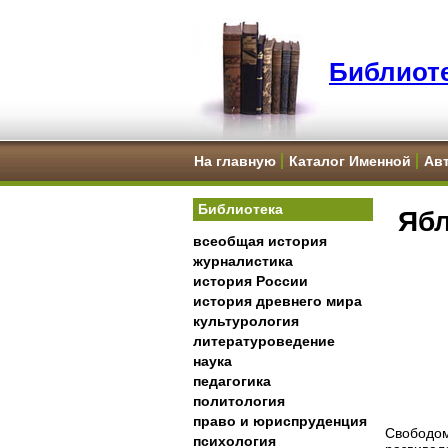
Библиоте
На главную
Каталог Именной
Ав
Библиотека
Ябл
всеобщая история
журналистика
история России
история древнего мира
культурология
литературоведение
наука
педагогика
политология
право и юриспруденция
Свободом
психология