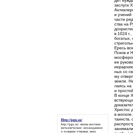
дет нужды
заслуги Х
Антиклер
и учений
части ря
ства на 
дохристи
в 1024 г.
богатых,
стриголь
Ересь вск
Псков и Н
мосферой
ее руков
иерархию
ных со с
му отвер
земле. Н
лаясь на
и просто
В конце 
вствующи
доказате
Христос д
в могиле
таинств, 
Http://pgn.su/
распрост
http://pgn.su/
линзы жесткие
металлические: неожиданное
занимали
о толщине очковых линз.