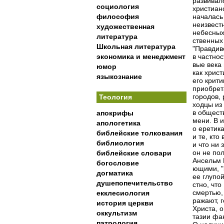
развивал
социология
христиан
философия
началась 
неизвест
художественная
небесных
литература
ственных
Школьная литература
"Правдиво
экономика и менеджмент
в частнос
вые века
юмор
как хрис
языкознание
его крит
приобрет
городов,
Теология
ходцы из 
в общест
апокрифы
мени. В и
апологетика
о еретика
библейские толкования
и те, кто
библиология
и что ни 
он не пол
библейские словари
Ансельм 
богословие
ющими, "
догматика
ее глупой
душепопечительство
стно, что
смертью,
екклесиология
ражают, 
история церкви
Христа, 
оккультизм
тазии фак
патрология