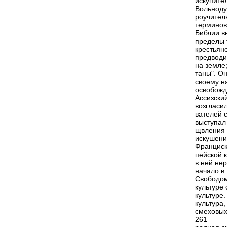
искупител
Вольноду
роучител
терминов
Библии в
пределы 
крестьян
предводи
на земле
таны". О
своему н
освобожд
Ассизский
возгласи
вателей 
выступал 
щвления 
искушение
Франциск
пейской 
в ней не
начало в
Свободом
культуре
культуре
культура
смеховых
261