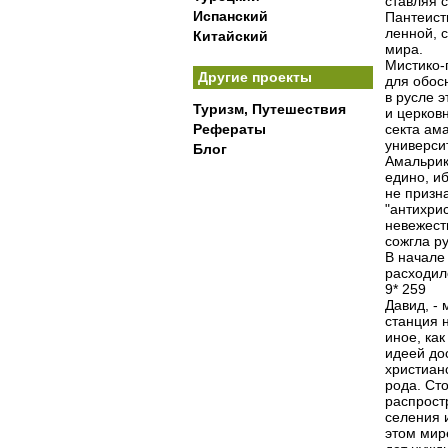
ставляя 
Испанский
Пантеист
ленной, 
Китайский
мира.
Мистико-
Другие проекты
для обос
в русле 
Туризм, Путешествия
и церковн
Рефераты
секта ам
универси
Блог
Амальрик 
едино, иб
не призна
"антихри
невежест
сожгла р
В начале
расходилс
9* 259
Давид, - 
станция н
иное, как
идеей до
христиан
рода. Сто
распрост
селения и
этом мире