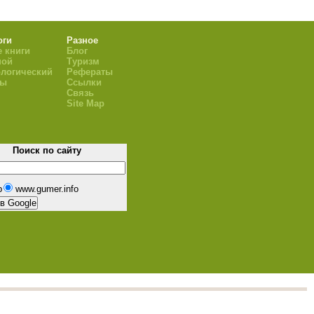
оги
Разное
 книги
Блог
ной
Туризм
логический
Рефераты
ры
Ссылки
Связь
Site Map
Поиск по сайту
b
www.gumer.info