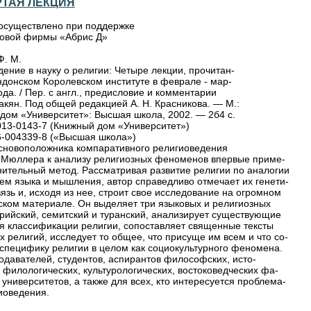
РТАЯ ЛЕКЦИЯ
осуществлено при поддержке
говой фирмы «Абрис Д»
. М.
дение в науку о религии: Четыре лекции, прочитан-
ндонском Королевском институте в феврале - мар-
ода. / Пер. с англ., предисловие и комментарии
бакян. Под общей редакцией А. Н. Красникова. — М.:
дом «Университет»: Высшая школа, 2002. — 2б4 с.
013-0143-7 (Книжный дом «Университет»)
6-004339-8 («Высшая школа»)
основоположника компаративного религиоведения
 Мюллера к анализу религиозных феноменов впервые приме-
нительный метод. Рассматривая развитие религии по аналогии
ием языка и мышления, автор справедливо отмечает их генети-
язь и, исходя из нее, строит свое исследование на огромном
ском материале. Он выделяет три языковых и религиозных
арийский, семитский и туранский, анализирует существующие
мя классификации религии, сопоставляет священные тексты
х религий, исследует то общее, что присуще им всем и что со-
 специфику религии в целом как социокультурного феномена.
одавателей, студентов, аспирантов философских, исто-
, филологических, культурологических, востоковедческих фа-
 университетов, а также для всех, кто интересуется проблема-
иоведения.