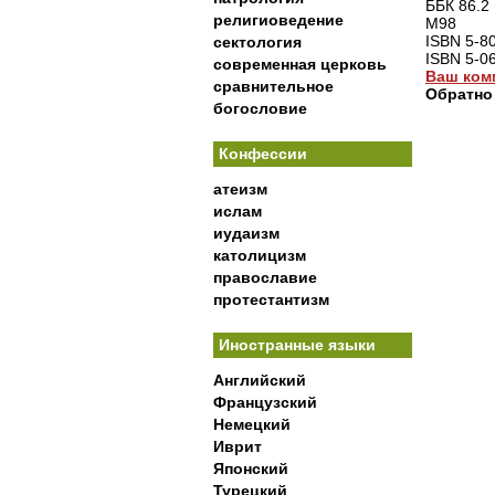
ББК 86.2
религиоведение
М98
ISBN 5-8
сектология
ISBN 5-0
современная церковь
Ваш ком
сравнительное
Обратно
богословие
Конфессии
атеизм
ислам
иудаизм
католицизм
православие
протестантизм
Иностранные языки
Английский
Французский
Немецкий
Иврит
Японский
Турецкий