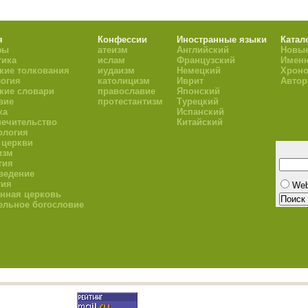
я
Конфессии
Иностранные языки
Катал
фы
атеизм
Английский
Новые
тика
ислам
Французский
Имен
кие толкования
иудаизм
Немецкий
Хроно
огия
католицизм
Иврит
Авто
кие словари
православие
Японский
вие
протестантизм
Турецкий
ка
Испанский
ечительство
Китайский
ология
 церкви
изм
гия
ведение
гия
We
нная церковь
ельное богословие