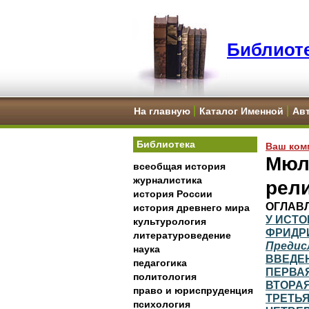
Библиоте
На главную
Каталог Именной
Ав
Библиотека
Ваш ком
Мюлл
всеобщая история
журналистика
рел
история России
ОГЛАВ
история древнего мира
У ИСТ
культурология
ФРИДР
литературоведение
Предис
наука
ВВЕДЕ
педагогика
ПЕРВА
политология
ВТОРА
право и юриспруденция
ТРЕТЬ
психология