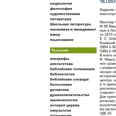
ЧЕТВЕ
социология
философия
Издание 
художественная
книготор
литература
Мюллер Ф
Школьная литература
М 98 Вве
экономика и менеджмент
ные в Ло
юмор
те 1870 г
Е. С. Эл
языкознание
Книжный 
ISBN 5-8
Теология
ISBN 5-0
В книге 
апокрифы
Ф. Макса
нен срав
апологетика
с развит
библейские толкования
ческую св
библиология
историче
библейские словари
центра: 
в то вре
богословие
различны
догматика
ставляет
душепопечительство
Для преп
екклесиология
рических
культетов
история церкви
ми религ
оккультизм
УДК 20
патрология