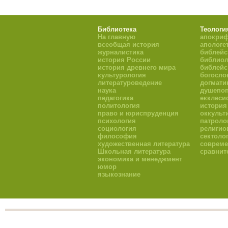
Библиотека
Теологи
На главную
апокри
всеобщая история
апологе
журналистика
библейс
история России
библиол
история древнего мира
библейс
культурология
богосло
литературоведение
догмати
наука
душепоп
педагогика
екклеси
политология
история
право и юриспруденция
оккульт
психология
патроло
социология
религио
философия
сектоло
художественная литература
совреме
Школьная литература
сравнит
экономика и менеджмент
юмор
языкознание