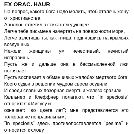
EX ORAC. HAUR
На вопрос, какого бога надо молить, чтоб отвлечь жену
от христианства,
Аполлон ответил в стихах следующее:
Легче тебе письмена начертать на поверхности моря,
Легче взлетишь ты, как птица, поднявшись на крыльях
воздушных,
Нежели женщины ум нечестивый, нечистый
исправишь.
Пусть же и дальше она в бессмысленной лжи
погрязает,
Пусть воспевает в обманчивых жалобах мертвого бога,
Коего судьи в решении мудром своем осудили,
И среди славных позорная смерть и железо сразили.
Келльнер и Клеффнер полагают, что "in speciosis"
относится к Иисусу и
означает: "во цвете лет"; мне представляется это
толкование неправильным;
"in speciosis" здесь противопоставляется "pesima" и
относится к слову