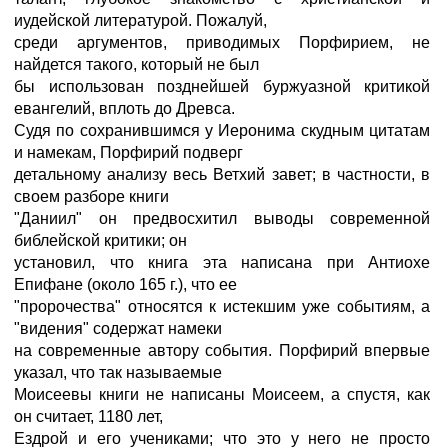
иудейской литературой. Пожалуй,
среди аргументов, приводимых Порфирием, не
найдется такого, который не был
бы использован позднейшей буржуазной критикой
евангелий, вплоть до Древса.
Судя по сохранившимся у Иеронима скудным цитатам
и намекам, Порфирий подверг
детальному анализу весь Ветхий завет; в частности, в
своем разборе книги
"Даниил" он предвосхитил выводы современной
библейской критики; он
установил, что книга эта написана при Антиохе
Епифане (около 165 г.), что ее
"пророчества" относятся к истекшим уже событиям, а
"видения" содержат намеки
на современные автору события. Порфирий впервые
указал, что так называемые
Моисеевы книги не написаны Моисеем, а спустя, как
он считает, 1180 лет,
Ездрой и его учениками; что это у него не просто