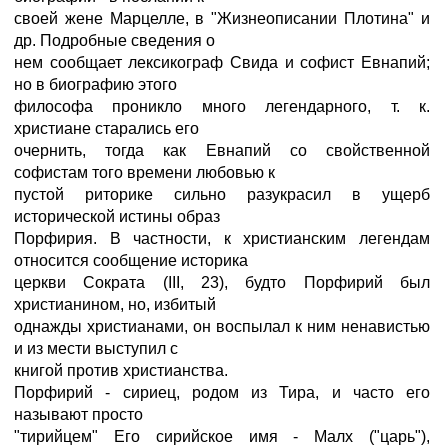
своей жене Марцелле, в "Жизнеописании Плотина" и
др. Подробные сведения о
нем сообщает лексикограф Свида и софист Евнапий;
но в биографию этого
философа проникло много легендарного, т. к.
христиане старались его
очернить, тогда как Евнапий со свойственной
софистам того времени любовью к
пустой риторике сильно разукрасил в ущерб
исторической истины образ
Порфирия. В частности, к христианским легендам
относится сообщение историка
церкви Сократа (III, 23), будто Порфирий был
христианином, но, избитый
однажды христианами, он воспылал к ним ненавистью
и из мести выступил с
книгой против христианства.
Порфирий - сириец, родом из Тира, и часто его
называют просто
"тирийцем" Его сирийское имя - Малх ("царь"),