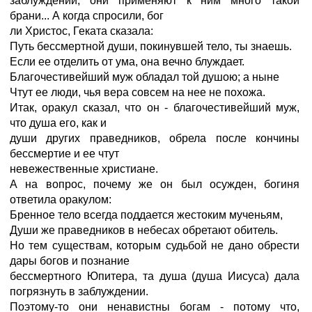
заблуждении; они применяют к ним много такой
брани... А когда спросили, бог
ли Христос, Геката сказала:
Путь бессмертной души, покинувшей тело, ты знаешь.
Если ее отделить от ума, она вечно блуждает.
Благочестивейший муж обладал той душою; а ныне
Чтут ее люди, чья вера совсем на нее не похожа.
Итак, оракул сказал, что он - благочестивейший муж,
что душа его, как и
души других праведников, обрела после кончины
бессмертие и ее чтут
невежественные христиане.
А на вопрос, почему же он был осужден, богиня
ответила оракулом:
Бренное тело всегда поддается жестоким мученьям,
Души же праведников в небесах обретают обитель.
Но тем существам, которым судьбой не дано обрести
дары богов и познание
бессмертного Юпитера, та душа (душа Иисуса) дала
погрязнуть в заблуждении.
Поэтому-то они ненавистны богам - потому что,