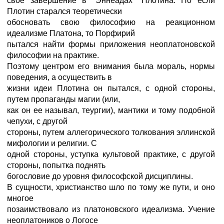
свое завершение в "Эннеадах" Плотина. Но если
Плотин старался теоретически
обосновать свою философию на реакционном
идеализме Платона, то Порфирий
пытался найти формы приложения неоплатоновской
философии на практике.
Поэтому центром его внимания была мораль, нормы
поведения, а осуществить в
жизни идеи Плотина он пытался, с одной стороны,
путем пропаганды магии (или,
как он ее называл, теургии), мантики и тому подобной
чепухи, с другой
стороны, путем аллегорического толкования эллинской
мифологии и религии. С
одной стороны, уступка культовой практике, с другой
стороны, попытка поднять
богословие до уровня философской дисциплины.
В сущности, христианство шло по тому же пути, и оно
многое
позаимствовало из платоновского идеализма. Учение
неоплатоников о Логосе