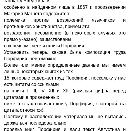
так как у Августина и
особенно в найденном лишь в 1867 г. произведении
Макария Магнета содержится
полемика против возражений язычников и
противников христианства, причем эти
возражения, несомненно (в некоторых случаях это
прямо указано), заимствованы
в конечном счете из книги Порфирия.
Установить теперь, какова была композиция труда
Порфирия, невозможно.
Более или менее определенные данные мы имеем
лишь о некоторых книгах из тех
15, которые содержал труд Порфирия, поскольку у нас
есть цитаты со ссылками
на книги I, III, IV, XII и XIII (римская цифра перед
цитатами в приведенных
ниже текстах означает книгу Порфирия, к которой эта
цитата относится).
Поэтому в расположении материала мы не пытались
держаться последовательно
порядка книг Порфирия и дали текст Августина и