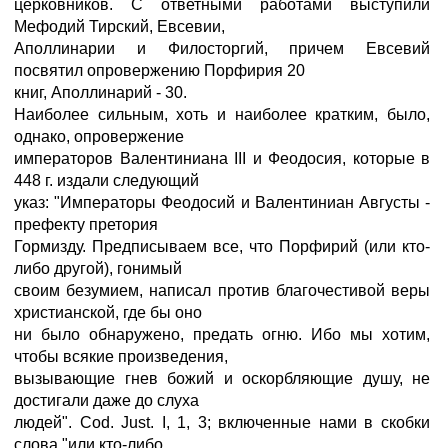
церковников. С ответными работами выступили
Мефодий Тирский, Евсевии,
Аполлинарии и Филосторгий, причем Евсевий
посвятил опровержению Порфирия 20
книг, Аполлинарий - 30.
Наиболее сильным, хоть и наиболее кратким, было,
однако, опровержение
императоров Валентиниана III и Феодосия, которые в
448 г. издали следующий
указ: "Императоры Феодосий и Валентиниан Августы -
префекту претория
Гормизду. Предписываем все, что Порфирий (или кто-
либо другой), гонимый
своим безумием, написал против благочестивой веры
христианской, где бы оно
ни было обнаружено, предать огню. Ибо мы хотим,
чтобы всякие произведения,
вызывающие гнев божий и оскорбляющие душу, не
достигали даже до слуха
людей". Cod. Just. I, 1, 3; включенные нами в скобки
слова "или кто-либо