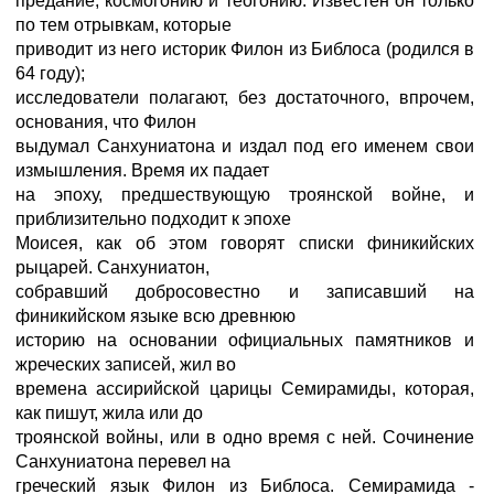
предание, космогонию и теогонию. Известен он только
по тем отрывкам, которые
приводит из него историк Филон из Библоса (родился в
64 году);
исследователи полагают, без достаточного, впрочем,
основания, что Филон
выдумал Санхуниатона и издал под его именем свои
измышления. Время их падает
на эпоху, предшествующую троянской войне, и
приблизительно подходит к эпохе
Моисея, как об этом говорят списки финикийских
рыцарей. Санхуниатон,
собравший добросовестно и записавший на
финикийском языке всю древнюю
историю на основании официальных памятников и
жреческих записей, жил во
времена ассирийской царицы Семирамиды, которая,
как пишут, жила или до
троянской войны, или в одно время с ней. Сочинение
Санхуниатона перевел на
греческий язык Филон из Библоса. Семирамида -