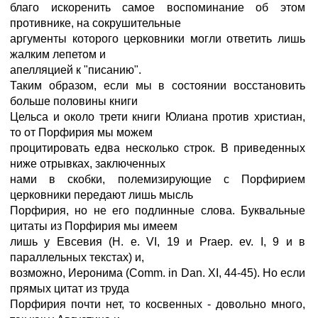
благо искоренить самое воспоминание об этом
противнике, на сокрушительные
аргументы которого церковники могли ответить лишь
жалким лепетом и
апелляцией к "писанию".
Таким образом, если мы в состоянии восстановить
больше половины книги
Цельса и около трети книги Юлиана против христиан,
то от Порфирия мы можем
процитировать едва несколько строк. В приведенных
ниже отрывках, заключенных
нами в скобки, полемизирующие с Порфирием
церковники передают лишь мысль
Порфирия, но не его подлинные слова. Буквальные
цитаты из Порфирия мы имеем
лишь у Евсевия (Н. е. VI, 19 и Praep. ev. I, 9 и в
параллельных текстах) и,
возможно, Иеронима (Comm. in Dan. XI, 44-45). Но если
прямых цитат из труда
Порфирия почти нет, то косвенных - довольно много,