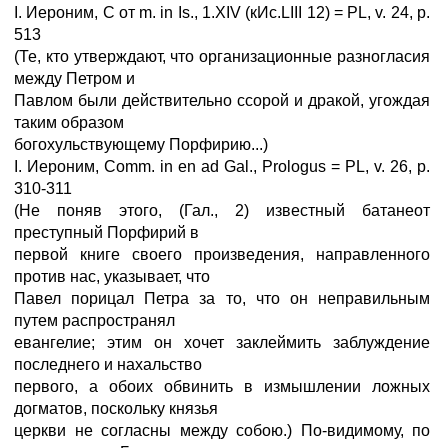
I. Иероним, С от m. in Is., 1.XIV (кИс.LIII 12) = PL, v. 24, р.
513
(Те, кто утверждают, что организационные разногласия
между Петром и
Павлом были действительно ссорой и дракой, угождая
таким образом
богохульствующему Порфирию...)
I. Иероним, Comm. in en ad Gal., Prologus = PL, v. 26, p.
310-311
(He поняв этого, (Гал., 2) известный батанеот
преступный Порфирий в
первой книге своего произведения, направленного
против нас, указывает, что
Павел порицал Петра за то, что он неправильным
путем распространял
евангелие; этим он хочет заклеймить заблуждение
последнего и нахальство
первого, а обоих обвинить в измышлении ложных
догматов, поскольку князья
церкви не согласны между собою.) По-видимому, по