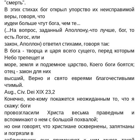
"смерть".
В этих стихах бог открыл упорство их неисправимой
веры, говоря, что
иудеи больше чтут бога, чем те...
(...На вопрос, заданный Аполлону,-что лучше, бог, то
есть Логос, или
закон, Аполлон) ответил стихами, говоря так:
В бога - творца и царя всего сущего, перед которым
Небо трепещет и
море, земля и подземное царство, Коего боги боятся;
отец - закон для них
высший, Верно и свято евреями благочестивыми
чтимый.
Aug., Civ. Dei XIX 23,2
Конечно, кое-кому покажется неожиданным то, что я
скажу: боги
провозгласили Христа весьма праведным и
вспоминают о нем с большой похвалой;
но они говорят, что христиане осквернены, запятнаны
и погрязли в