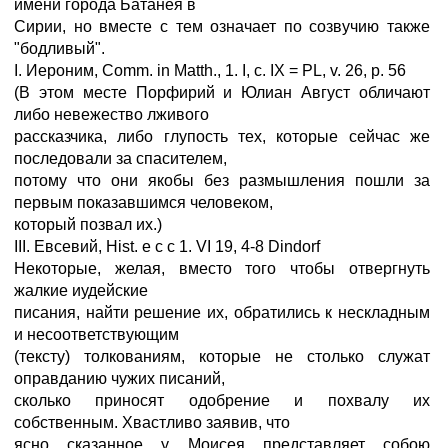
имени города Батанея в
Сирии, но вместе с тем означает по созвучию также
"бодливый".
I. Иероним, Comm. in Matth., 1. I, с. IX = PL, v. 26, р. 56
(В этом месте Порфирий и Юлиан Август обличают
либо невежество лживого
рассказчика, либо глупость тех, которые сейчас же
последовали за спасителем,
потому что они якобы без размышления пошли за
первым показавшимся человеком,
который позвал их.)
III. Евсевий, Hist. е с с 1. VI 19, 4-8 Dindorf
Некоторые, желая, вместо того чтобы отвергнуть
жалкие иудейские
писания, найти решение их, обратились к нескладным
и несоответствующим
(тексту) толкованиям, которые не столько служат
оправданию чужих писаний,
сколько приносят одобрение и похвалу их
собственным. Хвастливо заявив, что
ясно сказанное у Моисея представляет собою