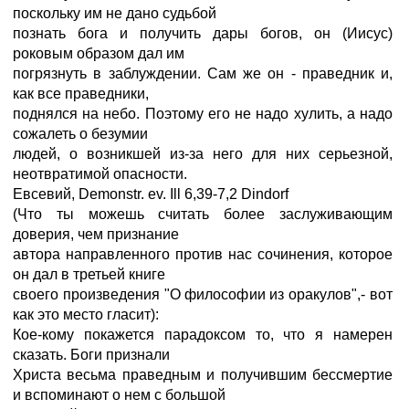
поскольку им не дано судьбой
познать бога и получить дары богов, он (Иисус)
роковым образом дал им
погрязнуть в заблуждении. Сам же он - праведник и,
как все праведники,
поднялся на небо. Поэтому его не надо хулить, а надо
сожалеть о безумии
людей, о возникшей из-за него для них серьезной,
неотвратимой опасности.
Евсевий, Demonstr. ev. Ill 6,39-7,2 Dindorf
(Что ты можешь считать более заслуживающим
доверия, чем признание
автора направленного против нас сочинения, которое
он дал в третьей книге
своего произведения "О философии из оракулов",- вот
как это место гласит):
Кое-кому покажется парадоксом то, что я намерен
сказать. Боги признали
Христа весьма праведным и получившим бессмертие
и вспоминают о нем с большой