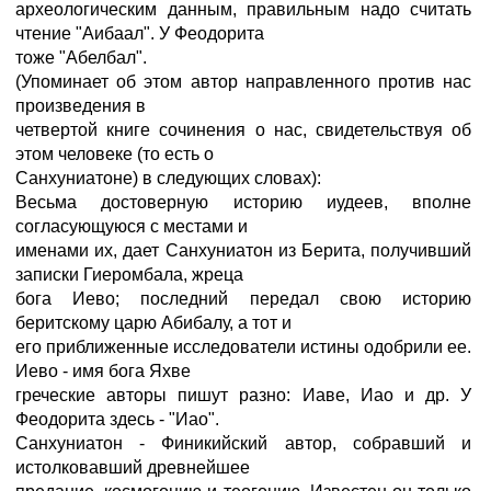
археологическим данным, правильным надо считать
чтение "Аибаал". У Феодорита
тоже "Абелбал".
(Упоминает об этом автор направленного против нас
произведения в
четвертой книге сочинения о нас, свидетельствуя об
этом человеке (то есть о
Санхуниатоне) в следующих словах):
Весьма достоверную историю иудеев, вполне
согласующуюся с местами и
именами их, дает Санхуниатон из Берита, получивший
записки Гиеромбала, жреца
бога Иево; последний передал свою историю
беритскому царю Абибалу, а тот и
его приближенные исследователи истины одобрили ее.
Иево - имя бога Яхве
греческие авторы пишут разно: Иаве, Иао и др. У
Феодорита здесь - "Иао".
Санхуниатон - Финикийский автор, собравший и
истолковавший древнейшее