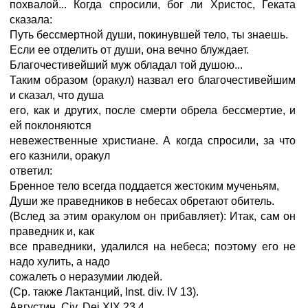
похвалой... Когда спросили, бог ли Христос, Геката
сказала:
Путь бессмертной души, покинувшей тело, ты знаешь.
Если ее отделить от души, она вечно блуждает.
Благочестивейший муж обладал той душою...
Таким образом (оракул) назвал его благочестивейшим
и сказал, что душа
его, как и других, после смерти обрела бессмертие, и
ей поклоняются
невежественные христиане. А когда спросили, за что
его казнили, оракул
ответил:
Бренное тело всегда поддается жестоким мученьям,
Души же праведников в небесах обретают обитель.
(Вслед за этим оракулом он прибавляет): Итак, сам он
праведник и, как
все праведники, удалился на небеса; поэтому его не
надо хулить, а надо
сожалеть о неразумии людей.
(Ср. также Лактанций, Inst. div. IV 13).
Августин. Civ. Dei XIX 23,4