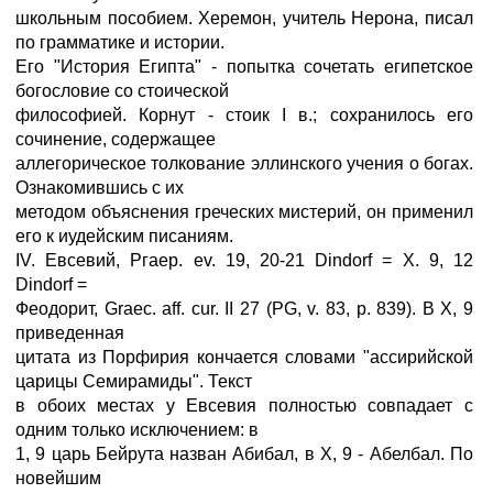
школьным пособием. Херемон, учитель Нерона, писал
по грамматике и истории.
Его "История Египта" - попытка сочетать египетское
богословие со стоической
философией. Корнут - стоик I в.; сохранилось его
сочинение, содержащее
аллегорическое толкование эллинского учения о богах.
Ознакомившись с их
методом объяснения греческих мистерий, он применил
его к иудейским писаниям.
IV. Евсевий, Ргаер. ev. 19, 20-21 Dindorf = X. 9, 12
Dindorf =
Феодорит, Graec. aff. cur. II 27 (PG, v. 83, p. 839). В X, 9
приведенная
цитата из Порфирия кончается словами "ассирийской
царицы Семирамиды". Текст
в обоих местах у Евсевия полностью совпадает с
одним только исключением: в
1, 9 царь Бейрута назван Абибал, в X, 9 - Абелбал. По
новейшим