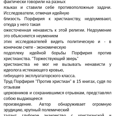
фактически говорили на разных
языках и ставили себе противоположные задачи.
Исследователи, отмечая идейную
близость Порфирия к христианству, недоумевают,
откуда у него такая
ожесточенная ненависть к этой религии. Недоумение
это объясняется неумением
этих исследователей видеть политическую и - в
конечном счете - экономическую
подоплеку идейной борьбы Порфирия против
христианства. "Торжествующий зверь"
христианства не мог не вызывать ненависти у
идеолога истекающего кровью,
гибнущего эксплуататорского класса.
Труд Порфирия "Против христиан" в 15 книгах, судя по
отзывам
церковников и сохранившимся отрывкам, представлял
собою выдающееся
произведение. Автор обнаруживает огромную
эрудицию, крупный полемический
талант, глубокое знакомство с христианской и