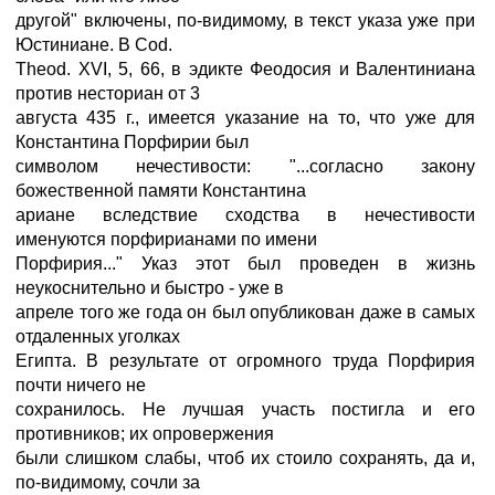
другой" включены, по-видимому, в текст указа уже при
Юстиниане. В Cod.
Theod. XVI, 5, 66, в эдикте Феодосия и Валентиниана
против несториан от 3
августа 435 г., имеется указание на то, что уже для
Константина Порфирии был
символом нечестивости: "...согласно закону
божественной памяти Константина
ариане вследствие сходства в нечестивости
именуются порфирианами по имени
Порфирия..." Указ этот был проведен в жизнь
неукоснительно и быстро - уже в
апреле того же года он был опубликован даже в самых
отдаленных уголках
Египта. В результате от огромного труда Порфирия
почти ничего не
сохранилось. Не лучшая участь постигла и его
противников; их опровержения
были слишком слабы, чтоб их стоило сохранять, да и,
по-видимому, сочли за