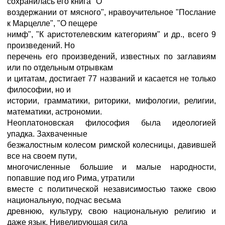
сохранилась его книга "О
воздержании от мясного", нравоучительное "Послание
к Марцелле", "О пещере
нимф", "К аристотелевским категориям" и др., всего 9
произведений. Но
перечень его произведений, известных по заглавиям
или по отдельным отрывкам
и цитатам, достигает 77 названий и касается не только
философии, но и
истории, грамматики, риторики, мифологии, религии,
математики, астрономии.
Неоплатоновская философия была идеологией
упадка. Захваченные
безжалостным колесом римской колесницы, давившей
все на своем пути,
многочисленные большие и малые народности,
попавшие под иго Рима, утратили
вместе с политической независимостью также свою
национальную, подчас весьма
древнюю, культуру, свою национальную религию и
даже язык. Нивелирующая сила