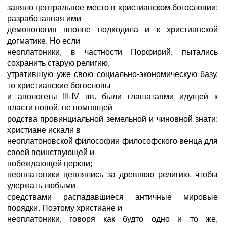
заняло центральное место в христианском богословии;
разработанная ими
демонология вполне подходила и к христианской
догматике. Но если
неоплатоники, в частности Порфирий, пытались
сохранить старую религию,
утратившую уже свою социально-экономическую базу,
то христианские богословы
и апологеты III-IV вв. были глашатаями идущей к
власти новой, не помнящей
родства провинциальной земельной и чиновной знати:
христиане искали в
неоплатоновской философии философского венца для
своей воинствующей и
побеждающей церкви;
неоплатоники цеплялись за древнюю религию, чтобы
удержать любыми
средствами распадавшиеся античные мировые
порядки. Поэтому христиане и
неоплатоники, говоря как будто одно и то же,