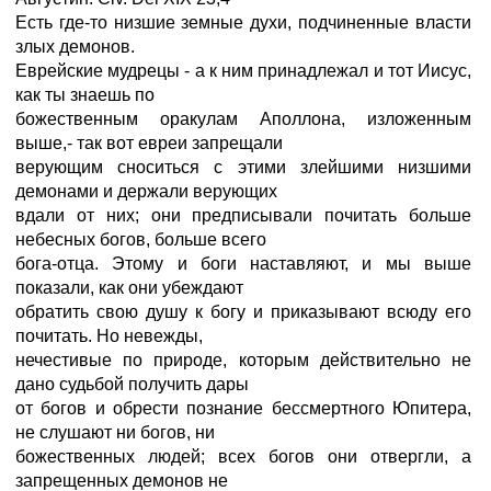
Есть где-то низшие земные духи, подчиненные власти
злых демонов.
Еврейские мудрецы - а к ним принадлежал и тот Иисус,
как ты знаешь по
божественным оракулам Аполлона, изложенным
выше,- так вот евреи запрещали
верующим сноситься с этими злейшими низшими
демонами и держали верующих
вдали от них; они предписывали почитать больше
небесных богов, больше всего
бога-отца. Этому и боги наставляют, и мы выше
показали, как они убеждают
обратить свою душу к богу и приказывают всюду его
почитать. Но невежды,
нечестивые по природе, которым действительно не
дано судьбой получить дары
от богов и обрести познание бессмертного Юпитера,
не слушают ни богов, ни
божественных людей; всех богов они отвергли, а
запрещенных демонов не