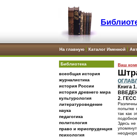
Библиоте
На главную
Каталог Именной
Ав
Библиотека
Ваш ком
Штр
всеобщая история
журналистика
ОГЛАВ
история России
Книга 
история древнего мира
ВВЕДЕ
2. ГЕСС
культурология
Различны
литературоведение
попытке 
наука
так как 
педагогика
подобное
политология
Здесь не
упомяну
право и юриспруденция
неоднор
психология