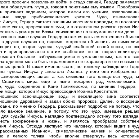
орого просили позволения войти в стадо свиней, Гердер замечает
елая образумить глупца, говорил понятным ему языком. Преображ
н признает видением, которое имели его ученики, взволнованн
енные ввиду приближающегося кризиса. Чудо, ознаменова
 Иисуса, Гердер считает внешним явлением природы; он полагает,
снопе света, прорезавшем тучи, и в отдаленном раскате грома Ии
еститель усмотрели Божье соизволение на задуманное ими дело.
казанных выше случаях Гердер пытается дать естественное объясн
о в других случаях он, видимо, старается объяснить их символич
оворит он, творил чудеса; чуждый слабостей своей эпохи, он вс
л и приноравливался к этим слабостям, но он творил великоду
помогал больным, заблуждающимся и умалишенным, так что все
лагодеяния могли быть отражениями его характера и его возвыше
нных целей. В таком именно свете, по тонкому наблюдению Герд
ны чудеса Иисуса у апостола Иоанна: у него они изображены 
 самодовлеющих актов, а как символы того длящегося чуда, с
о Спаситель мира еще и ныне покоряет род человеческий. 
, чудо, содеянное в Кане Галилейской, по мнению Гердера, 
ой мощи, которой Иисус превосходил Иоанна Крестителя:
тношению всеочищающей воды и веселящего вина соответст
ношение дарований и задач обоих пророков. Далее, о воскреш
оанн, по мнению Гердера, рассказывает подробно не потому, что
ело важное значение, а потому, что это чудо, имевшее реша
 для судьбы Иисуса, наглядно подтверждало истину того взгляда,
 есть воскресение и жизнь, и являлось прообразом собствен
ния Иисуса. Отсюда явствует, что человеку, который видит в чуд
 рассказанных Иоанном, символические намеки и олицетворе
но и легкого толчка, чтобы вполне отвергнуть весь историче