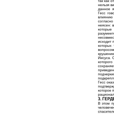
так как 
нельзя ви
данное я
Гесс гов
влиянию 
согласно
неясен: 
которые
разумеет
несовмес
исходит 
которых 
вопросом
крушени
Иисуса. 
которого
сохраняе
приведены
подчерк
подкрепл
Гесс ока
подтверж
которое 
рационал
3. ГЕРД
В этом п
человече
спасите