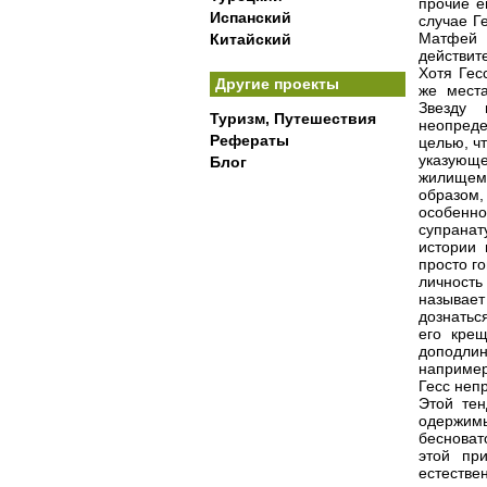
прочие е
Испанский
случае Г
Матфей 
Китайский
действит
Хотя Гес
Другие проекты
же места
Звезду 
Туризм, Путешествия
неопреде
Рефераты
целью, ч
указующ
Блог
жилищем,
образом
особенно
супранат
истории 
просто го
личность
называет
дознатьс
его крещ
доподлин
например
Гесс неп
Этой тен
одержимы
бесноват
этой пр
естестве