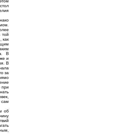
этом
остол
елия
нако
мом.
олее
 той
 как
ющим
таким
а. В
аже и
я. В
чала
то за
рямо
ение
о при
нать
век,
е сам
м об
чину
твий
гать
ным,