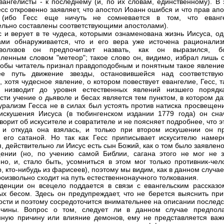
вангелисты - к последнему (и, по их словам, единственному). В 
есс откровенно заявляет, что апостол Иоанн ошибся и что прав ап
(ибо Гесс еще ничуть не сомневается в том, что еванг
ельно составлены соответствующими апостолами).
с и верует в те чудеса, которыми ознаменована жизнь Иисуса, од
ми обнаруживается, что и его вера уже источена рационализ
волхвов он предпочитает назвать, как он выразился, б
ленным словом "метеор"; такое слово он, видимо, избрал лишь с
тобы читатель признал правдоподобным и понятным такое явление,
ее путь движение звезды, остановившейся над соответству
 хотя чудесное явление, о котором повествует евангелие, Гесс, 
, низводит до уровня естественных явлений низшего порядк
сти учение о дьяволе и бесах является тем пунктом, в котором д
урализм Гесса не в силах был устоять против натиска просвещени
искушения Иисуса (в тюбингенском издании 1779 года) он сна
ворит об искусителе и совратителе и не поясняет подробнее, что э
 и откуда она взялась, и только при втором искушении он п
 его сатаной. Но так как Гесс приписывает искусителю намер
я, действительно ли Иисус есть сын Божий, как о том было заявлен
ении (но, по учению самой Библии, сагана этого не мог не з
но, и, стало быть, усомниться в этом мог только противник-чело
, кто-нибудь из фарисеев), поэтому мы видим, как в данном случа
роизвольно сходит на путь естественнонаучного толкования.
денции он всецело поддается в связи с евангельским рассказо
х бесом. Здесь он предупреждает, что не берется выяснить при
ости и поэтому сосредоточится внимательнее на описании последс
ичины. Вопрос о том, следует ли в данном случае предпола
нную причину или влияние демонов, ему не представляется важ