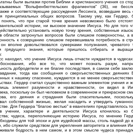
ьтатны были вылазки против Библии и христианского учения со ст
азываемых "Вольфенбюттельских фрагментов" (36), не бессл
акже и соответствующие рассуждения Лессинга, возведшие весь 
я принципиальных общих вопросов. Такому уму, как Гердер, 
 понять, что при старой точке зрения невозможно было отстоят
вангельской истории, ни высокое значение Иисуса. Но для того ч
ействительно установить новую точку зрения, собственные изыск
в области затронутых вопросов были слишком поверхностны, а в
онность к созерцанию слишком перевешивала потребность в стр
 он вполне довольствовался сумерками полузнания, чреватого 
ми грядущего знания, которые пришлось отбирать и выращи
.
сс находил, что учение Иисуса лишь отчасти нуждается в чудесах
обоснования, ибо все то, что может познать разум, напр
ьность добродетели и ее благие последствия, в самом себе заклю
авдание, тогда как сообщения о сверхъестественных деяниях Б
нных к нашему спасению, нуждаются в не менее сверхъестестве
ьствах. Гердер считал существенно важным элементом учения и ж
лишь элемент разумности и нравственности, он видел в Ии
века, поскольку он был человеком в современном и прекрасном см
лова, его деяния и страдания были спасительными, поскольк
вал собственной жизнью, желая насадить и утвердить гуманнос
стве. Для Гердера "благою вестью" в евангелиях представлялось т
 в учении, характере и деятельности Иисуса клонилось ко б
ства; чудеса, переполняющие историю Иисуса, по мнению Герд
бходимы для той эпохи и для иудейской массы, столь падкой до в
о, ибо служили средством для укрепления авторитета и влияния И
живали бодрость в нем самом, и в этом смысле чудеса принадл