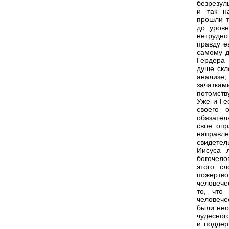
безрезул
и так н
прошли т
до уровн
нетрудно
правду е
самому д
Гердера 
душе скл
анализе;
зачатка
потомству
Уже и Ге
своего 
обязател
свое опр
направле
свидетел
Иисуса 
богочело
этого с
пожертво
человече
то, что
человече
были нео
чудесног
и поддер