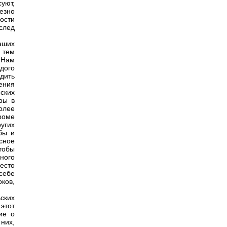
уют,
езно
ости
вслед
аших
, тем
 Нам
дого
дить
ения
ских
ры в
более
кроме
угих
бы и
сное
чтобы
ного
есто
себе
ков,
ских
 этот
ие о
них,