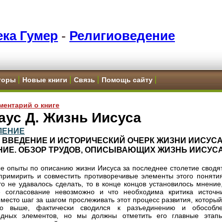
ка Гумер
-
Религиоведение
торы
Новые книги
Связь
Помощь сайту
ментарий о книге
аус Д. Жизнь Иисуса
ЛЕНИЕ
1. ВВЕДЕНИЕ И ИСТОРИЧЕСКИЙ ОЧЕРК ЖИЗНИ ИИСУС
НИЕ. ОБЗОР ТРУДОВ, ОПИСЫВАЮЩИХ ЖИЗНЬ ИИСУСА
е опыты по описанию жизни Иисуса за последнее столетие сводят
примирить и совместить противоречивые элементы этого понятия
это не удавалось сделать, то в конце концов установилось мнение
 согласование невозможно и что необходима критика источни
 место шаг за шагом прослеживать этот процесс развития, который
то выше, фактически сводился к разъединению и обособл
одных элементов, но мы должны отметить его главные этап