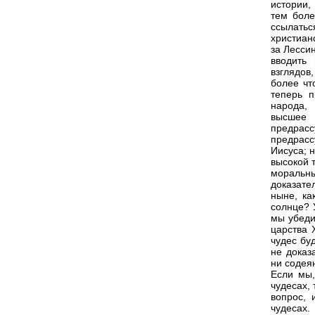
истории,
тем боле
ссылать
христиан
за Лесси
вводить
взглядов
более чт
теперь п
народа,
высшее 
предрасс
предрасс
Иисуса; 
высокой 
моральны
доказате
ныне, ка
солнце? 
мы убеди
царства 
чудес бу
не доказ
ни содея
Если мы,
чудесах,
вопрос, 
чудесах.