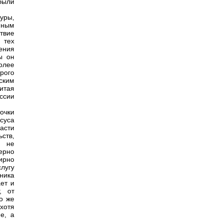
были
уры,
нным
ствие
 тех
ения
ы он
олее
рого
ским
итая
ссии
очки
суса
асти
ств,
а не
ерно
ирно
лугу
ника
ет и
, от
о же
хотя
е, а