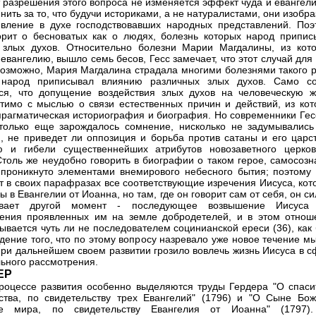
от разрешения этого вопроса не изменяется эффект чуда и евангел
нить за то, что будучи историками, а не натуралистами, они изобр
вление в духе господствовавших народных представлений. Поэ
орит о бесноватых как о людях, болезнь которых народ припис
злых духов. Относительно болезни Марии Магдалины, из кото
 евангелию, вышло семь бесов, Гесс замечает, что этот случай для
возможно, Мария Магдалина страдала многими болезнями такого р
 народ приписывал влиянию различных злых духов. Само с
ся, что допущение воздействия злых духов на человеческую ж
тимо с мыслью о связи естественных причин и действий, из кот
прагматическая историография и биография. Но современники Гесс
только еще зарождалось сомнение, нисколько не задумывались
, не приведет ли оппозиция и борьба против сатаны и его царст
ю и гибели существеннейших атрибутов новозаветного церков
Столь же неудобно говорить в биографии о таком герое, самосозн
 проникнуто элементами внемирового небесного бытия; поэтому 
т в своих парафразах все соответствующие изречения Иисуса, кот
 в Евангелии от Иоанна, но там, где он говорит сам от себя, он с
ивает другой момент - последующее возвышение Иисуса
ения проявленных им на земле добродетелей, и в этом отнош
зывается чуть ли не последователем социнианской ереси (36), как
дение того, что по этому вопросу назревало уже новое течение м
при дальнейшем своем развитии грозило вовлечь жизнь Иисуса в с
ьного рассмотрения.
ЕР
роцессе развития особенно выделяются труды Гердера "О спаси
ства, по свидетельству трех Евангелий" (1796) и "О Сыне Бож
ле мира, по свидетельству Евангелия от Иоанна" (1797)