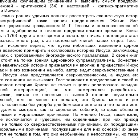
ствующим крупнейшим сочинениям и выяснить смысл предприн
ежней - критической (34) и настоящей - критико-прагматиче
и Иисуса.
 самых ранних удачных попыток рассмотреть евангельскую истор
иографической точки зрения представляется "Житие Иису
ное цюрихским гражданином И. Г. Гессом и пользовавшееся о
ем и одобрением в течение продолжительного времени. Книга
ь в 1768 году и с того времени вплоть до начала настоящего сто
валась много раз, став настольной книгой наших отцов. Гесс
ает искренне верить, что путем небольших изменений церков
я возможно примирить и согласовать историю Иисуса, заключающ
лиях, с требованиями биографического прагматизма. В своей книг
стоит на точке зрения церковного супранатурализма, божестве
в евангельской истории признается им вполне; в пришествии Иису
ак и в его вознесении на небо, автор видит сверхъестественные 
 Иисуса ему представляется сверхчеловеческим, а чудеса ег
о сомнения не вызывают. Гесс заявляет в предисловии к своей кн
аписал историю Христа не только в целях религиозного назидан
арной интерпретации", но что намеревался разработат
ически, считая ее повестью в высокой степени поучительн
ельной; тем не менее он полагал, что Христа можно и до
ть человеком без ущерба для божеского естества и что на его ис
должно смотреть как на сцепление событий, которые объясня
нными и моральными причинами. По мнению Гесса, такой взгля
не исключается и чудесами, им содеянными: при них приход
я не только со сверхъестественными причинами, их породившими
моральными причинами, послужившими для них основой; их знач
тся не только в том, что они необычайны и непостижимы, но такж