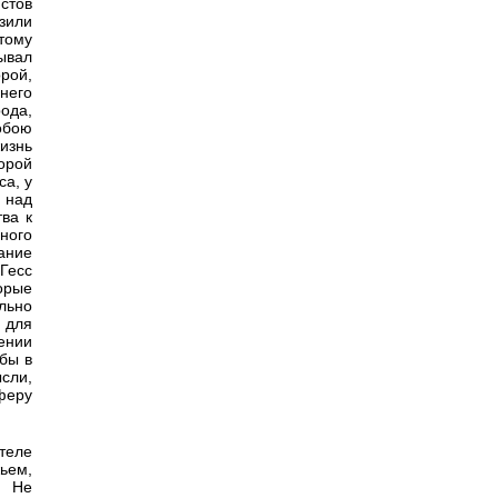
истов
азили
тому
ывал
рой,
 него
ода,
обою
изнь
орой
а, у
 над
ва к
ного
ание
Гесс
орые
ильно
 для
ении
 бы в
ысли,
феру
теле
ьем,
. Не