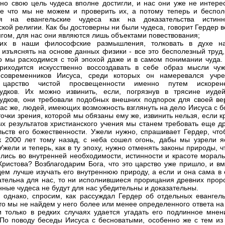
 но свою цель чудеса вполне достигли, и нас они уже не интерес
е что мы не можем и проверить их, а потому теперь и беспол
ся на евангельские чудеса как на доказательства истинн
ской религии. Как бы достоверны ни были чудеса, говорит Гердер 
нгом, для нас они являются лишь объектами повествования;
 их в наши философские размышления, толковать в духе н
, изъяснять на основе данных физики - все это бесполезный труд
о мы расходимся с той эпохой даже и в самом понимании чуда.
риходится искусственно воссоздавать в себе образ мысли чуж
 современников Иисуса, среди которых он намеревался учре
царство чистой просвещенности именно путем искорен
удков. Их можно извинить, если, погрязнув в трясине иудей
удков, они требовали подобных внешних подпорок для своей ве
нас же, людей, имеющих возможность взглянуть на дело Иисуса с 
точки зрения, которой мы обязаны ему же, извинить нельзя, если 
х результатов христианского учения мы станем требовать еще др
льств его божественности. Ужели нужно, спрашивает Гердер, что
к 2000 лет тому назад, с неба сошел огонь, дабы мы узрели я
Ужели и теперь, как в ту эпоху, нужно отменять законы природы, 
лись во внутренней необходимости, истинности и красоте мораль
Христова? Возблагодарим Бога, что это царство уже пришло, и вм
дем лучше изучать его внутреннюю природу, а если и она сама в 
ательна для нас, то ни исполнившиеся прорицания древних проро
нные чудеса не будут для нас убедительны и доказательны.
 однако, спросим, как рассуждал Гердер об отдельных евангель
 то мы не найдем у него более или менее определенного ответа на
и только в редких случаях удается угадать его подлинное мнен
 По поводу беседы Иисуса с бесноватыми, особенно же с тем из 