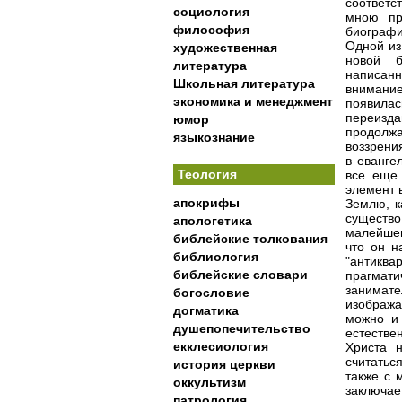
соответ
социология
мною пр
философия
биографи
Одной из
художественная
новой б
литература
написан
Школьная литература
внимани
экономика и менеджмент
появилас
переизда
юмор
продолж
языкознание
воззрени
в еванге
Теология
все еще 
элемент 
апокрифы
Землю, к
существо
апологетика
малейшег
библейские толкования
что он н
библиология
"антикв
библейские словари
прагмат
занимат
богословие
изобража
догматика
можно и 
душепопечительство
естестве
екклесиология
Христа 
считатьс
история церкви
также с 
оккультизм
заключае
патрология