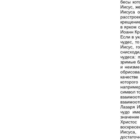
бесы кот
Иисус, ж
Иисуса о
расстро
крещение
в ярком 
Иоанн Кр
Если в у
чудес, т
Иисус, г
снисходи
чудеса: 
зримые б
и неизме
обрисова
качестве
которог
например
символ т
взаимоо
взаимоот
Лазаря И
чудо им
значение
Христос
воскресе
Иисуса,
достаточ