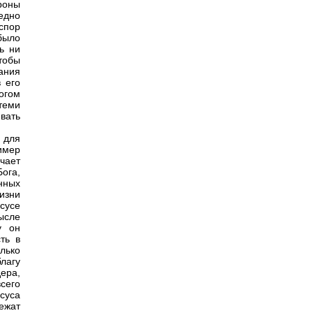
ороны
едно
спор
было
ь ни
тобы
ания
 его
огом
теми
вать
 для
имер
чает
ога,
нных
изни
сусе
ысле
у он
ть в
олько
лагу
ера,
сего
исуса
ежат