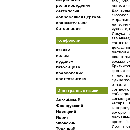
том, чт
религиоведение
актами ч
Дух врем
сектология
сказался
современная церковь
моральны
сравнительное
на эстет
богословие
чудесах,
Иисуса, 
замечае
Конфессии
соответс
доказанн
атеизм
пастухам
ислам
евангель
иудаизм
весьма у
Критичес
католицизм
зрения в
православие
у нас и
протестантизм
единогла
отчасти
согласу
Иностранные языки
соблюда
совмещае
Английский
кесаря 
Французский
капернау
Немецкий
вечерю 
пасхальн
Иврит
время Ге
Японский
Иоанн о
Турецкий