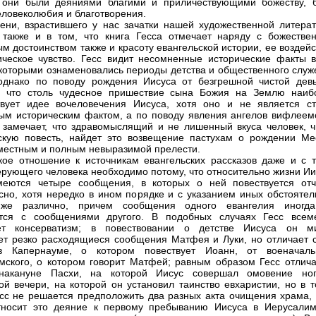
о они были деяниями благими и приличествующими божеству, 
еловеколюбия и благотворения.
ени, взрастившего у нас зачатки нашей художественной литерат
 также и в том, что книга Гесса отмечает наряду с божестве
м достоинством также и красоту евангельской истории, ее воздей
ическое чувство. Гесс видит несомненные исторические факты в
 которыми ознаменовались периоды детства и общественного служ
однако по поводу рождения Иисуса от безгрешной чистой дев
т, что столь чудесное пришествие сына Божия на Землю наиб
твует идее вочеловечения Иисуса, хотя оно и не является ст
ым историческим фактом, а по поводу явления ангелов вифлеем
 замечает, что здравомыслящий и не лишенный вкуса человек, ч
скую повесть, найдет это возвещение пастухам о рождении Ме
местным и полным невыразимой прелести.
кое отношение к источникам евангельских рассказов даже и с т
ерующего человека необходимо потому, что относительно жизни Ии
меются четыре сообщения, в которых о ней повествуется отч
сно, хотя нередко в ином порядке и с указанием иных обстоятель
 же различно, причем сообщения одного евангелия иногд
ются с сообщениями другого. В подобных случаях Гесс всем
ет консерватизм; в повествовании о детстве Иисуса он м
т резко расходящиеся сообщения Матфея и Луки, но отличает с
в Капернауме, о котором повествует Иоанн, от военачаль
мского, о котором говорит Матфей; равным образом Гесс отлича
накануне Пасхи, на которой Иисус совершал омовение ног
ой вечери, на которой он установил таинство евхаристии, но в т
сс не решается предположить два разных акта очищения храма, 
тносит это деяние к первому пребыванию Иисуса в Иерусалим