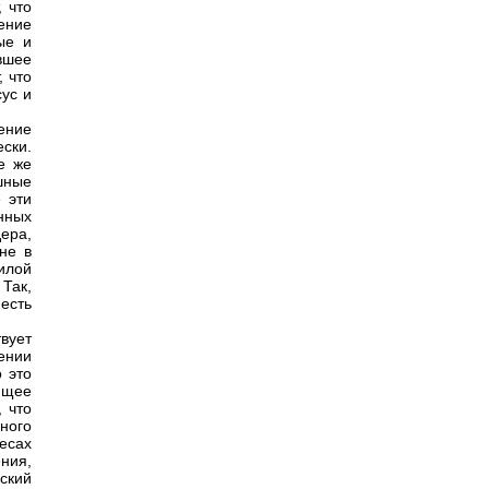
, что
ение
ые и
вшее
 что
сус и
ение
ески.
е же
шные
 эти
нных
ера,
не в
илой
Так,
есть
вует
ении
 это
ющее
 что
ного
есах
ния,
ский