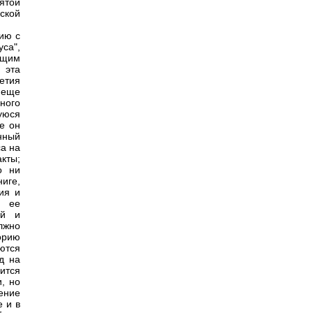
ятой
ской
ию с
са",
бщим
 эта
летия
 еще
ного
уюся
е он
нный
са на
акты;
о ни
иге,
ия и
ь ее
ой и
лжно
торию
ются
д на
ится
, но
ение
е и в