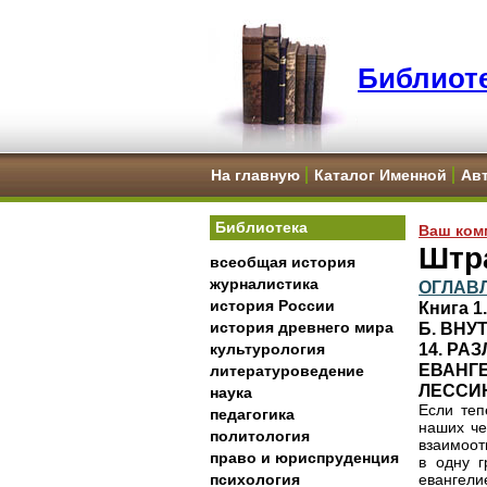
Библиоте
На главную
Каталог Именной
Ав
Библиотека
Ваш ком
Штр
всеобщая история
журналистика
ОГЛАВ
история России
Книга 
история древнего мира
Б. ВН
14. РА
культурология
ЕВАНГ
литературоведение
ЛЕССИН
наука
Если теп
педагогика
наших че
политология
взаимоот
право и юриспруденция
в одну г
психология
евангели