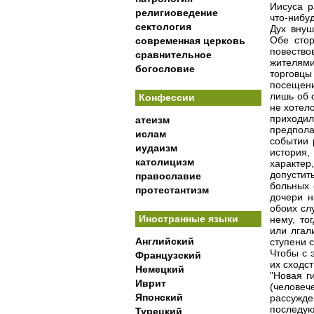
Иисуса р
религиоведение
что-нибу
сектология
Дух внуш
Обе сто
современная церковь
повество
сравнительное
жителями
богословие
торговц
посещени
лишь об 
Конфессии
не хотел
приходил
атеизм
предпола
ислам
событии 
иудаизм
история,
католицизм
характер
допустит
православие
больных 
протестантизм
дочери н
обоих сл
Иностранные языки
нему, то
или лгал
Английский
ступени 
Чтобы с 
Французский
их сходс
Немецкий
"Новая г
Иврит
(челове
Японский
рассужд
последую
Турецкий