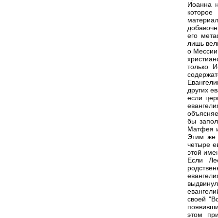
Иоанна н
которое
материал
добавочн
его мета
лишь вел
о Мессии
христиан
только И
содержа
Евангели
других е
если цер
евангели
объясняе
бы запол
Матфея и
Этим же 
четыре е
этой име
Если Ле
родствен
евангел
выдвинул
евангели
своей "В
появивши
этом при