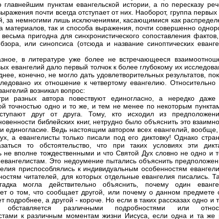
о главнейшим пунктам евангельской истории, а по пересказу реч
выражения почти всегда отступает от них. Наоборот, группа первых
й, за немногими лишь исключениями, касающимися как распредел
а материалов, так и способа выражения, почти совершенно однор
 весьма пригодна для синхронистического сопоставления фактов,
бзора, или синопсиса (отсюда и название синоптических еванге
зное, в литературе уже более не встречающееся взаимоотнош
вых евангелий дало первый толчок к более глубокому их исследов
днее, конечно, не могло дать удовлетворительных результатов, по
ледовано их отношение к четвертому евангелию. Относительно 
вангелий возникал вопрос:
три разных автора повествуют единогласно, а нередко даже
ой точностью одно и то же, и тем не менее по некоторым пунктам
тступают друг от друга. Тому, кто исходил из предположен
новенности библейских книг, нетрудно было объяснить это взаимн
 и единогласие. Ведь настоящим автором всех евангелий, вообще,
ух, а евангелисты только писали под его диктовку! Однако стра
заться то обстоятельство, что при таких условиях эти дикт
ь не вполне тождественными и что Святой Дух словно не одно и т
 евангелистам. Это недоумение пытались объяснить предположен
гелия приспособлялись к индивидуальным особенностям евангели
ностям читателей, для которых отдельные евангелия писались. Та
гадка могла действительно объяснить, почему один еванге
ет о том, что сообщает другой, или почему о данном предмете 
т подробнее, а другой - короче. Но если в таких рассказах одно и 
е обставляется различными подробностями или относ
стами к различным моментам жизни Иисуса, если одна и та же 