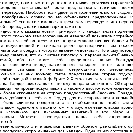
угом виде; понятным станут также и отличия греческих выражений
ходстве повествований, если предположить наличие несхо
х переводов. Наоборот, если двое или трое евангелистов сходятс
 подобранных словах, то это объясняется предположением, ч
чальное" евангелие имелось в греческом переводе и что перево
вой перевод с наличными вариантами его.
идно, что с каждым новым примером и с каждой вновь подмече
 этого сложного взаимоотношения евангелий возникала потребнос
помогательной гипотезе, и вся теория становилась все более и б
 и искусственной и начинала резко противоречить тем несло
ям эпохи и среды, в которых евангелия возникли. По этому повод
хер заметил, что он считает гипотезу о "первоначальном" еванг
лемой, ибо не может себе представить наших благоду
истов сидящими перед наваленными четырьмя, пятью или ше
ычными свитками и книгами, сверяющими их методичес
ающими из них нужное; такое представление скорее подход
ной немецкой книжной фабрике XIX столетия, чем к начальной э
тва. Гердер также заявлял, что ему не нравится гипотеза Эйхгорна
наводит на прозаическую мысль о какой-то апостольской канцеляр
н более склоняется на сторону предположений Лессинга. Правда,
к ним добавил от себя сам Гердер для их исправления и дальней
я, было слишком поверхностно и необоснованно, чтобы счита
кладом; однако его мысль о том, что изустная евангельская проп
ла источником для письменных евангелий и что Марк и 
твовали Матфею, впоследствии нашла себе сторонник
телей.
 евангелия-прототипа имелись, главным образом, две слабые стор
и послужили скоро мишенью для нападок. Одна из них состояла в 