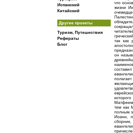
что осно
Испанский
жизни Ии
Китайский
очевидце
Палести
обладат
Другие проекты
сокраща
читател
Туризм, Путешествия
греческий
Рефераты
так как 
Блог
апостоло
предназн
он назыв
древнейш
наименов
составил
евангели
полагае
желающим
удовлет
еврейско
которог
Матфеем,
тем как 
полным э
Иоанн, п
сборник,
евангели
причисле