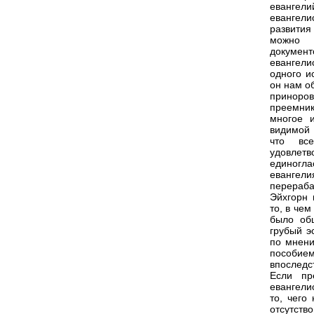
евангели
евангели
развития
можно о
документ
евангели
одного и
он нам о
приноров
преемник
многое 
видимой 
что вс
удовлет
единогла
евангели
перераба
Эйхгорн 
то, в чем
было общ
грубый э
по мнени
пособие
впоследс
Если пр
евангели
то, чего
отсутств