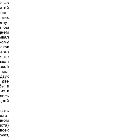
лько
ятой
ное.
 них
гнут
и бы
днем
ывал
икому
к как
этого
м же
ская
акой
е мог
двух
 две
бы в
ия к
лись
дной
вать
актат
чном
ста)
всех
ует,