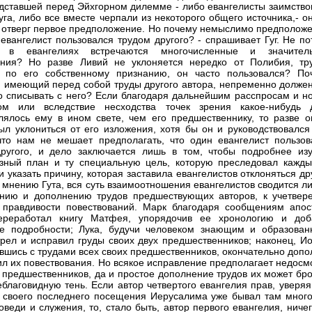
едставшей перед Эйхгорном дилемме - либо евангелисты заимство
руга, либо все вместе черпали из некоторого общего источника,- о
 отверг первое предположение. Но почему немыслимо предположе
 евангелист пользовался трудом другого? - спрашивает Гуг. Не п
 в евангелиях встречаются многочисленные и значител
ения? Но разве Ливий не уклоняется нередко от Полибия, тр
, по его собственному признанию, он часто пользовался? По
, имеющий перед собой труды другого автора, непременно должен
о списывать с него? Если благодаря дальнейшим расспросам и н
ком или вследствие несходства точек зрения какое-нибудь 
лялось ему в ином свете, чем его предшественнику, то разве о
ыл уклониться от его изложения, хотя бы он и руководствовался
что нам не мешает предполагать, что один евангелист пользов
ругого, и дело заключается лишь в том, чтобы подробнее изу
зный план и ту специальную цель, которую преследовал кажды
и указать причину, которая заставила евангелистов отклоняться др
о мнению Гута, вся суть взаимоотношения евангелистов сводится л
нию и дополнению трудов предшествующих авторов, к учетвер
 правдивости повествований. Марк благодаря сообщениям апос
ереработал книгу Матфея, упорядочив ее хронологию и доб
е подробности; Лука, будучи человеком знающим и образован
рел и исправил груды своих двух предшественников; наконец, Ио
вшись с трудами всех своих предшественников, окончательно допо
ил их повествования. Но всякое исправление предполагает недосм
 предшественников, да и простое дополнение трудов их может бро
еблаговидную тень. Если автор четвертого евангелия прав, уверяя
 своего последнего посещения Иерусалима уже бывал там много
оведи и служения, то, стало быть, автор первого евангелия, ниче