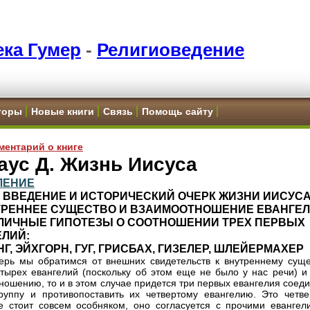
ка Гумер
-
Религиоведение
торы
Новые книги
Связь
Помощь сайту
ментарий о книге
аус Д. Жизнь Иисуса
ЛЕНИЕ
1. ВВЕДЕНИЕ И ИСТОРИЧЕСКИЙ ОЧЕРК ЖИЗНИ ИИСУС
УТРЕННЕЕ СУЩЕСТВО И ВЗАИМООТНОШЕНИЕ ЕВАНГЕ
ЗЛИЧНЫЕ ГИПОТЕЗЫ О СООТНОШЕНИИ ТРЕХ ПЕРВЫХ
ЕЛИЙ:
Г, ЭЙХГОРН, ГУГ, ГРИСБАХ, ГИЗЕЛЕР, ШЛЕЙЕРМАХЕР
ерь мы обратимся от внешних свидетельств к внутреннему суще
тырех евангелий (поскольку об этом еще не было у нас речи) и 
ношению, то и в этом случае придется три первых евангелия соед
руппу и противопоставить их четвертому евангелию. Это четве
е стоит совсем особняком, оно согласуется с прочими евангел