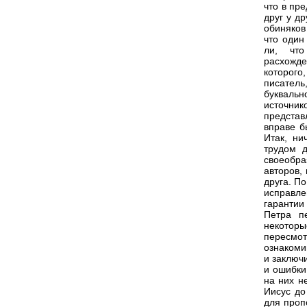
что в пр
друг у д
обиняков
что один
ли, что
расхожд
которого
писатель
буквальн
источни
представ
вправе б
Итак, ни
трудом д
своеобра
авторов, 
друга. П
исправле
гарантии
Петра п
некоторы
пересмот
ознакоми
и заключ
и ошибки
на них н
Иисус до
для проп