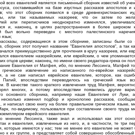
вой всех евангелий является письменный сборник известий об уче
суса, составившийся на базе изустных рассказов апостолов и 
в; что этот сборник появился в среде древнехристианских иу
ны, или так называемых назореев; что он затем по жел
елей или переписчиков неоднократно изменялся, увеличивал
лся и, наконец, в целях распространения в более широком к
ей был вольно переведен с местного палестинского наречи
 язык;
рассказы, содержащиеся в этом сборнике, записаны были со 
в, сборник этот получил название "Евангелия апостолов", а так к
ачался преимущественно для прочтения в кругу назореев, или евр
ался евангелием назорейским, или еврейским, о чем упоминается
их отцов церкви; наконец, по имени своего редактора-грека он по
ание Евангелия от Матфея, ибо, по мнению Лессинга, Матфей то
 греческое извлечение из написанного по-еврейски назорейс
я, а не сам написал еврейское евангелие, которое, как ошиб
т Папий, впоследствии переводилось на греческий язык вс
. В качестве такого краткого извлечения труд Матфея, вероятно
ворял многих, а потому впоследствии появились другие вари
го основного сборника, например наше Евангелие от Луки, а
о несколько изменил подбор и хронологию рассказов, сообща
 и написал свою книгу на более правильном греческом языке, м
Марк, по-видимому, пользовался при составлении своего труда м
кземпляром еврейского евангелия.
о мнению Лессинга, также знал и использовал как этот осно
 так и евангелия, извлеченные из него, и, в частности, те три п
я, которые имеются у нас; тем не менее его евангелие не может 
но к их группе, а представляет собой совершенно обособленный 