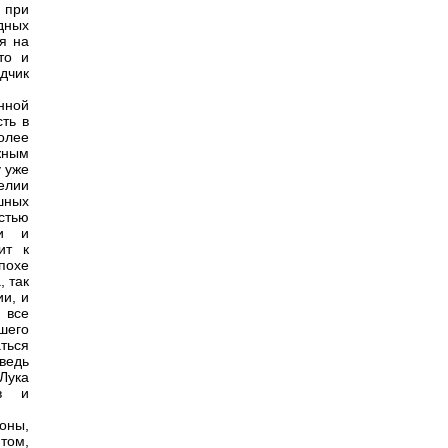
 при
дных
я на
то и
дчик
нной
ть в
олее
жным
у уже
елии
шных
стью
ки и
ит к
похе
, так
ии, и
 все
шего
ться
оведь
Лука
ов и
оны,
том,