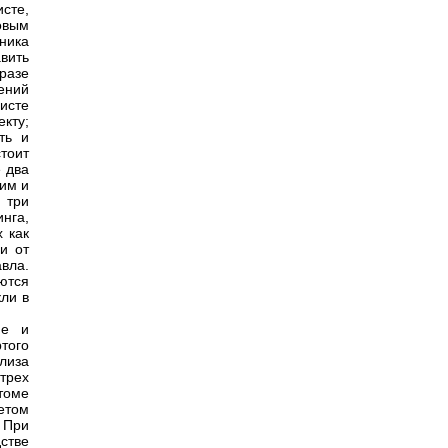
сте,
овым
ника
авить
разе
ений
исте
кту;
ть и
тоит
е два
ким и
 три
инга,
 как
и от
авла.
ются
кли в
ие и
того
лиза
трех
 томе
етом
 При
стве