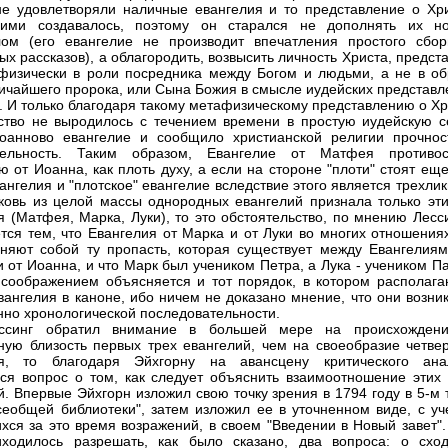
е удовлетворяли наличные евангелия и то представление о Хри
 ими создавалось, поэтому он старался не дополнять их н
ом (его евангелие не производит впечатления простого сбор
ых рассказов), а облагородить, возвысить личность Христа, предст
физически в роли посредника между Богом и людьми, а не в об
ичайшего пророка, или Сына Божия в смысле иудейских представл
. И только благодаря такому метафизическому представлению о Хр
ство не выродилось с течением времени в простую иудейскую се
оанново евангелие и сообщило христианской религии прочнос
тельность. Таким образом, Евангелие от Матфея противос
ю от Иоанна, как плоть духу, а если на стороне "плоти" стоят ещ
вангелия и "плотское" евангелие вследствие этого является трехли
ковь из целой массы однородных евангелий признала только эти
я (Матфея, Марка, Луки), то это обстоятельство, по мнению Лесс
тся тем, что Евангелия от Марка и от Луки во многих отношениях
няют собой ту пропасть, которая существует между Евангелиям
 от Иоанна, и что Марк был учеником Петра, а Лука - учеником П
соображением объясняется и тот порядок, в котором располага
вангелия в каноне, ибо ничем не доказано мнение, что они возни
нно хронологической последовательности.
ссинг обратил внимание в большей мере на происхожден
ную близость первых трех евангелий, чем на своеобразие четвер
ия, то благодаря Эйхгорну на авансцену критического ана
ся вопрос о том, как следует объяснить взаимоотношение этих 
й. Впервые Эйхгорн изложил свою точку зрения в 1794 году в 5-м
сеобщей библиотеки", затем изложил ее в уточненном виде, с уч
хся за это время возражений, в своем "Введении в Новый завет".
ходилось разрешать, как было сказано, два вопроса: о сход