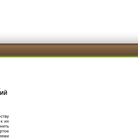
А
ЛИЙ
ству
к их
инить
ртое
иями