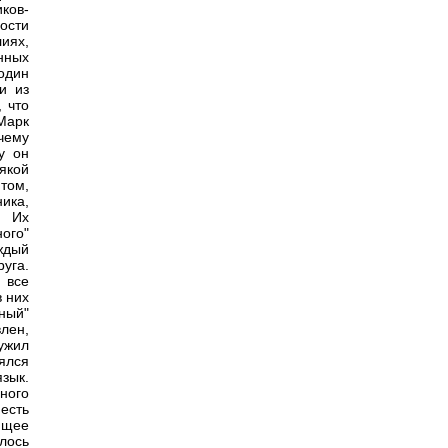
иков-
ости
иях,
нных
один
и из
 что
 Марк
чему
у он
якой
том,
ика,
. Их
ого"
ждый
руга.
 все
в них
ный"
влен,
ужил
ялся
зык.
ного
 есть
ющее
лось