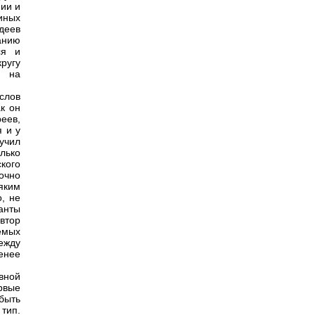
нии и
иных
деев
анию
ся и
ругу
я на
слов
ак он
еев,
 и у
лучил
лько
кого
очно
яким
, не
анты
втор
емых
ежду
енее
вной
ервые
быть
тип.