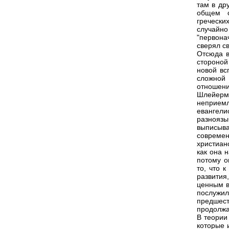
там в др
общем с
гречески
случайно
"первона
сверял с
Отсюда в
стороной
новой вс
сложной
отношени
Шлейерма
неприем
евангел
разнояз
выписыв
современ
христианс
как она 
потому о
то, что 
развити
ценным в
послужи
предшес
продолжа
В теории
которые 