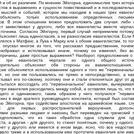
й и об их различии. По мнению Эйхгорна, единомыслие трех истор
стов в выражениях и сущности повествований и в последовательн
 мыслей и событий, которое мы находим в наших трех евангел
бъяснить только использованием определенных письме
ов. В этом отношении можно предположить два случая: либо 
ст заимствовал у другого, либо все евангелисты вместе черпал
сточника. Согласно Эйхгорну, первый случай неприемлем потому,
бъясняет лишь единогласие, а не разногласие евангелистов. Если
лялся к Матфею, а Лука к Марку или к обоим евангелистам, то по
 опускал многое из того, что рассказал предшественник, почем
изображал и истолковывал иначе, почему он изменял, без вс
причины, даже простые выражения? Наоборот, предположение о 
е три евангелиста черпали из одного общего источн
ворительно объясняет обе стороны их взаимоотношения
сие объясняется использованием одного и того же "первоначальн
я; но они им пользовались не прямо и непосредственно, а ка
тывал его по-своему, поэтому они и стали отклоняться друг от д
пытался воссоздать это "первоначальное" евангелие, вычеркивая
 три евангелия расходились между собой, и оставляя лишь то, что 
его и одинакового; таким образом у него получился "первич
скиз в виде краткого руководящего конспекта, который был соста
ю Эйхгорна, при содействии апостолов на арамейском языке, сл
м для первых распространителей вероучения, дополн
твии разными лицами и наконец был переведен на греческий я
едположить, что из таких обработок одна служила для од
ста, а другая - для другого, то станет понятным, почему у одного
 нет у другого или имеется в ином виде; ясно, что все недоста
овало также и в использованном ими прототипе евангелия или име