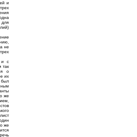
ей и
 трех
ения
одна
 для
лий)
ение
анию,
ка не
трех
 и с
 так
ия о
ое их
 был
нным
анты
о же
ием,
стов
кого
лист
один
то же
ится
речь