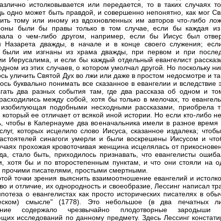
азлично истолковывается или передается, то в таких случаях то
дь одно может быть правдой, и совершенно непонятно, как мог Св
ить тому или иному из вдохновленных им авторов что-либо лож
роны были бы правы только в том случае, если бы каждая из
вала о чем-либо другом, например, если бы Иисус был отвер
 Назарета дважды, в начале и в конце своего служения; есл
ы были им изгнаны из храма дважды, при первом и при после
и Иерусалима, и если бы каждый отдельный евангелист рассказ
одном из этих случаев, о котором умолчал другой. Но поскольку н
ось уличить Святой Дух во лжи или даже в простом недосмотре и та
ось буквально понимать все сказанное в евангелии и вследствие 
гать два разных события там, где два рассказа об одном и то
расходились между собой, хотя бы только в мелочах, то евангель
 изобилующая подобными несходными рассказами, приобрела т
, который ее отличает от всякой иной истории. Но если кто-либо н
ь, чтобы в Капернауме два военачальника имели в разное время 
слуг, которых исцелило слово Иисуса, сказанное издалека; чтобы
астоятелей синагоги умерли и были воскрешены Иисусом и что
учаях прохожая кровоточивая женщина исцелялась от прикосновен
гда, стало быть, приходилось признавать, что евангелисты ошиба
и, хотя бы и по второстепенным пунктам, и что они стояли на о
с прочими писателями, простыми смертными.
этой точки зрения выяснить взаимоотношение евангелий и истолко
тво и отличие, их однородность и своеобразие, Лессинг написал тр
ипотеза о евангелистах как просто исторических писателях в обы
ческом) смысле" (1778). Это небольшое (в два печатных ли
ение содержало чрезвычайно плодотворные зародыши 
щих исследований по данному предмету. Здесь Лессинг констатир