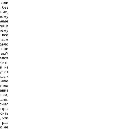
вали
н без
ние,
отому
ьные
удом
чему
 все
овым
дело
н не
 им?
ался
чить
й из
уг от
ишь к
ению
тола
авив
ным,
анн,
лнил
отры
сить
, что
 раз
го не