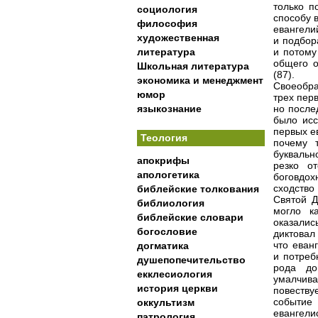
только п
социология
способу 
философия
евангели
художественная
и подбор
литература
и потому
общего о
Школьная литература
(87).
экономика и менеджмент
Своеобра
юмор
трех пер
языкознание
но после
было исс
первых е
Теология
почему 
буквальн
апокрифы
резко о
апологетика
боговдох
сходство
библейские толкования
Святой Д
библиология
могло ка
библейские словари
оказалис
богословие
диктовал
что еван
догматика
и потреб
душепопечительство
рода до
екклесиология
умалчива
история церкви
повествуе
событи
оккультизм
евангели
патрология