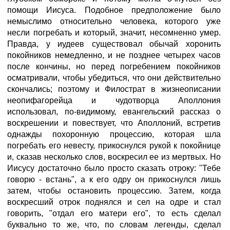
помощи Иисуса. Подобное предположение было
немыслимо относительно человека, которого уже
несли погребать и который, значит, несомненно умер.
Правда, у иудеев существовал обычай хоронить
покойников немедленно, и не позднее четырех часов
после кончины, но перед погребением покойников
осматривали, чтобы убедиться, что они действительно
скончались; поэтому и Филострат в жизнеописании
неопифагорейца и чудотворца Аполлония
использовал, по-видимому, евангельский рассказ о
воскрешении и повествует, что Аполлоний, встретив
однажды похоронную процессию, которая шла
погребать его невесту, прикоснулся рукой к покойнице
и, сказав несколько слов, воскресил ее из мертвых. Но
Иисусу достаточно было просто сказать отроку: "Тебе
говорю - встань", а к его одру он прикоснулся лишь
затем, чтобы остановить процессию. Затем, когда
воскресший отрок поднялся и сел на одре и стал
говорить, "отдал его матери его", то есть сделал
буквально то же, что, по словам легенды, сделал