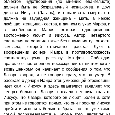
объектом чудотворения (по мнению евангелиста)
должен быть не безразличный незнакомец, а друг
детства Иисуса (Лазарь), и оплакивать смерть его
должна не заурядная женщина - мать, а нежно
любящая женщина - сестра, в данном случае Марфа, и
в особенности Мария, которая одновременно
восторженно любит и Иисуса. Автор четвертого
евангелия не оставил также без внимания ту тонкость
замысла, которой отличается рассказ Луки о
воскрешении дочери Иаира в противоположность
соответствующему рассказу Матфея. Соблюдая
правило о постепенном восхождении от ничтожного к
возвышенному, он начинает с сообщения о том, что
Лазарь хворал, и не говорит сразу, что он умер. В
рассказе о дочери Иаира отец умирающей отроковицы
идет сам к Иисусу, а здесь евангелист заявляет, что
сестры больного Лазаря послали вестника сказать
Иисусу, что Лазарь, которого он любит, болен и, хотя
при этом не говорится прямо, что они просили Иисуса
прийти и исцелить больного брата, но это уже само
собой подразумевается и, кроме того, явствует из