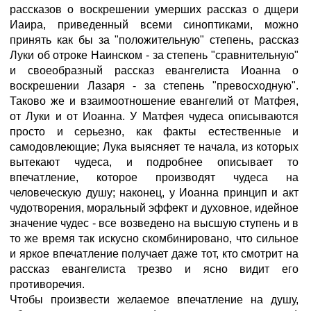
рассказов о воскрешении умерших рассказ о дщери
Иаира, приведенный всеми синоптиками, можно
принять как бы за "положительную" степень, рассказ
Луки об отроке Наинском - за степень "сравнительную"
и своеобразный рассказ евангелиста Иоанна о
воскрешении Лазаря - за степень "превосходную".
Таково же и взаимоотношение евангелий от Матфея,
от Луки и от Иоанна. У Матфея чудеса описываются
просто и серьезно, как факты естественные и
самодовлеющие; Лука выясняет те начала, из которых
вытекают чудеса, и подробнее описывает то
впечатление, которое производят чудеса на
человеческую душу; наконец, у Иоанна принцип и акт
чудотворения, моральный эффект и духовное, идейное
значение чудес - все возведено на высшую ступень и в
то же время так искусно скомбинировано, что сильное
и яркое впечатление получает даже тот, кто смотрит на
рассказ евангелиста трезво и ясно видит его
противоречия.
Чтобы произвести желаемое впечатление на душу,