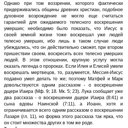
Однако при том воззрении, которого фактически
придерживались общины древних христиан, подобное
духовное возрождение не могло еще считаться
гарантией для ожидаемого телесного воскрешения
умерших; необходимо было показать, что Иисус в
своей земной жизни тоже воскрешал уже людей
телесно умерших, ибо лишь в таком случае люди
убеждались, что он действительно сможет, при втором
пришествии своем, воскресить всех телесно умерших
людей. В этом отношении, крупную услугу могла
оказать легенда о пророках. Если Илия и Елисей умели
воскрешать мертвецов, то, разумеется, Мессия-Иисус
подавно умел делать то же; поэтому Матфей и Марк
довольствуются одним рассказом - о воскрешении
дщери Иаира (Мф. 9; 18. Мк. 5; 23). Лука сообщает уже
два рассказа - о воскрешении дщери Иаира (8:41) и
сына вдовы Наинской (7:11), а Иоанн, хотя и
ограничивается всего одним рассказом о воскрешении
Лазаря (гл. 11), но форма этого рассказа так ярка, что
он стоит множества других в том же роде.