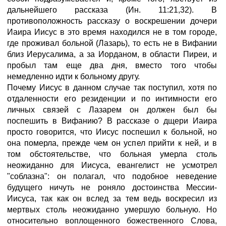
дальнейшего рассказа (Ин. 11:21,32). В
противоположность рассказу о воскрешении дочери
Иаира Иисус в это время находился не в том городе,
где проживал больной (Лазарь), то есть не в Вифании
близ Иерусалима, а за Иорданом, в области Пиреи, и
пробыл там еще два дня, вместо того чтобы
немедленно идти к больному другу.
Почему Иисус в данном случае так поступил, хотя по
отдаленности его резиденции и по интимности его
личных связей с Лазарем он должен был бы
поспешить в Вифанию? В рассказе о дщери Иаира
просто говорится, что Иисус поспешил к больной, но
она померла, прежде чем он успел прийти к ней, и в
том обстоятельстве, что больная умерла столь
неожиданно для Иисуса, евангелист не усмотрел
"соблазна": он полагал, что подобное неведение
будущего ничуть не роняло достоинства Мессии-
Иисуса, так как он вслед за тем ведь воскресил из
мертвых столь неожиданно умершую больную. Но
относительно воплощенного божественного Слова,