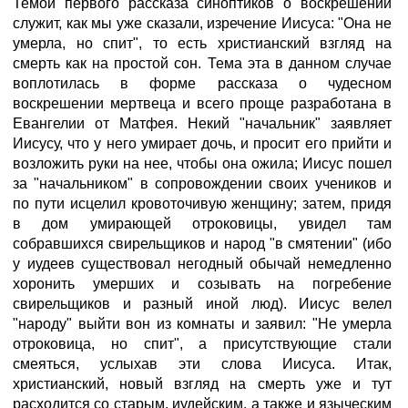
Темой первого рассказа синоптиков о воскрешении
служит, как мы уже сказали, изречение Иисуса: "Она не
умерла, но спит", то есть христианский взгляд на
смерть как на простой сон. Тема эта в данном случае
воплотилась в форме рассказа о чудесном
воскрешении мертвеца и всего проще разработана в
Евангелии от Матфея. Некий "начальник" заявляет
Иисусу, что у него умирает дочь, и просит его прийти и
возложить руки на нее, чтобы она ожила; Иисус пошел
за "начальником" в сопровождении своих учеников и
по пути исцелил кровоточивую женщину; затем, придя
в дом умирающей отроковицы, увидел там
собравшихся свирельщиков и народ "в смятении" (ибо
у иудеев существовал негодный обычай немедленно
хоронить умерших и созывать на погребение
свирельщиков и разный иной люд). Иисус велел
"народу" выйти вон из комнаты и заявил: "Не умерла
отроковица, но спит", а присутствующие стали
смеяться, услыхав эти слова Иисуса. Итак,
христианский, новый взгляд на смерть уже и тут
расходится со старым, иудейским, а также и языческим