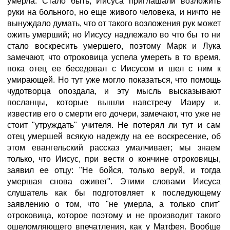
умерла. Стало быть, Иисуса приглашали возложить
руки на больного, но еще живого человека, и ничто не
вынуждало думать, что от такого возложения рук может
ожить умерший; но Иисусу надлежало во что бы то ни
стало воскресить умершего, поэтому Марк и Лука
замечают, что отроковица успела умереть в то время,
пока отец ее беседовал с Иисусом и шел с ним к
умирающей. Но тут уже могло показаться, что помощь
чудотворца опоздала, и эту мысль высказывают
посланцы, которые вышли навстречу Иаиру и,
известив его о смерти его дочери, замечают, что уже не
стоит "утруждать" учителя. Не потерял ли тут и сам
отец умершей всякую надежду на ее воскресение, об
этом евангельский рассказ умалчивает; мы знаем
только, что Иисус, при вести о кончине отроковицы,
заявил ее отцу: "Не бойся, только веруй, и тогда
умершая снова оживет". Этими словами Иисуса
слушатель как бы подготовляет к последующему
заявлению о том, что "не умерла, а только спит"
отроковица, которое поэтому и не производит такого
ошеломляющего впечатления, как у Матфея. Вообще