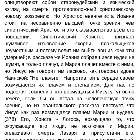
олицетворяют собой староиудейский и языческий
взгляд на смерть, противоположный христианскому
новому воззрению. Но Христос евангелиста Иоанна
стоит на несравненно высшей точке зрения, чем
синоптический Христос, и это сказывается во всем его
поведении. Синоптический Христос признает
шумливое изъявление скорби плакальщиков
неуместным и потому велит им выйти вон из комнаты
умершей; в рассказе же Иоанна собравшиеся иудеи не
шумят, а только плачут, и Мария плачет вместе с ними,
но Иисус не говорит им ласково, как говорил вдове
Наинской: "Не плачьте!" Напротив, он в сердце своем
возмущается их плачем и стенанием. Для нас не
подлежит сомнению, что возмущаться Иисусу тут было
нечего, если бы он встал на человеческую точку
зрения, но из евангельского рассказа явствует, что
Иисус как раз возмущался плачем Марии и иудеев.
(378) Его, Христа - Логоса, возмущало то, что
окружающие его люди, не исключая и Марии,
оплакивают смерть Лазаря в присутствии его,
воплощенного начала жизни; такое ослепление людей,