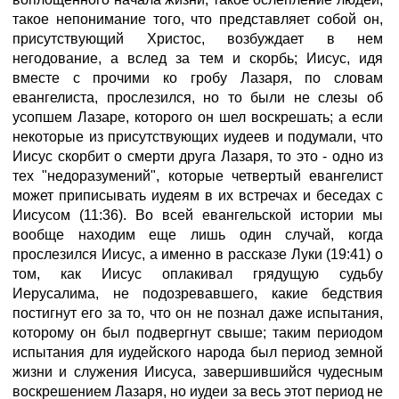
такое непонимание того, что представляет собой он,
присутствующий Христос, возбуждает в нем
негодование, а вслед за тем и скорбь; Иисус, идя
вместе с прочими ко гробу Лазаря, по словам
евангелиста, прослезился, но то были не слезы об
усопшем Лазаре, которого он шел воскрешать; а если
некоторые из присутствующих иудеев и подумали, что
Иисус скорбит о смерти друга Лазаря, то это - одно из
тех "недоразумений", которые четвертый евангелист
может приписывать иудеям в их встречах и беседах с
Иисусом (11:36). Во всей евангельской истории мы
вообще находим еще лишь один случай, когда
прослезился Иисус, а именно в рассказе Луки (19:41) о
том, как Иисус оплакивал грядущую судьбу
Иерусалима, не подозревавшего, какие бедствия
постигнут его за то, что он не познал даже испытания,
которому он был подвергнут свыше; таким периодом
испытания для иудейского народа был период земной
жизни и служения Иисуса, завершившийся чудесным
воскрешением Лазаря, но иудеи за весь этот период не