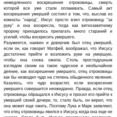
немедленного воскрешения отроковицы, смерть
которой все уже стали оплакивать. Самый акт
воскрешения умершей состоял в том, что, выслав из
комнаты "народ", Иисус просто взял отроковицу "за
руку" и она воскресла, тогда как ветхозаветному
пророку приходилось прилагать много стараний и
усилий, чтобы воскресить умершего.
Разумеется, наивен и доверчив был отец умершей,
если он, как говорит Матфей, воображал, что Иисусу
достаточно прийти и возложить руки на умершую,
чтобы она снова ожила. Столь простодушным
взглядом своим на такое чудесное и необычайное
деяние, как воскрешение умершего, отец отроковицы
как бы низводил чудо на степень обыденного явления.
Казалось, что чудо возрастет, если воскресение
умершего совершится неожиданно. Правда, если отец
отроковицы обращался к Иисусу и просил его прийти к
умершей своей дочери, то, стало быть, он верил, что
она может еще ожить. Поэтому Лука и Марк заявляют,
что отец отроковицы явился к Иисусу, когда она еще не