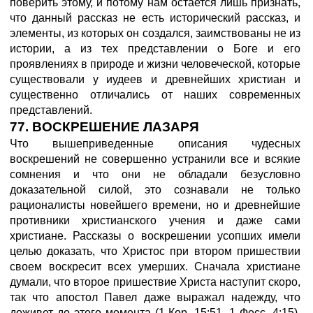
поверить этому, и потому нам остается лишь признать,
что данный рассказ не есть исторический рассказ, и
элементы, из которых он создался, заимствованы не из
истории, а из тех представлении о Боге и его
проявлениях в природе и жизни человеческой, которые
существовали у иудеев и древнейших христиан и
существенно отличались от наших современных
представлений.
77. ВОСКРЕШЕНИЕ ЛАЗАРЯ
Что вышеприведенные описания чудесных
воскрешений не совершенно устранили все и всякие
сомнения и что они не обладали безусловно
доказательной силой, это сознавали не только
рационалисты новейшего времени, но и древнейшие
противники христианского учения и даже сами
христиане. Рассказы о воскрешении усопших имели
целью доказать, что Христос при втором пришествии
своем воскресит всех умерших. Сначала христиане
думали, что второе пришествие Христа наступит скоро,
так что апостол Павел даже выражал надежду, что
доживет до этого момента (1 Кор. 15:51. 1 Фесс. 4:15).