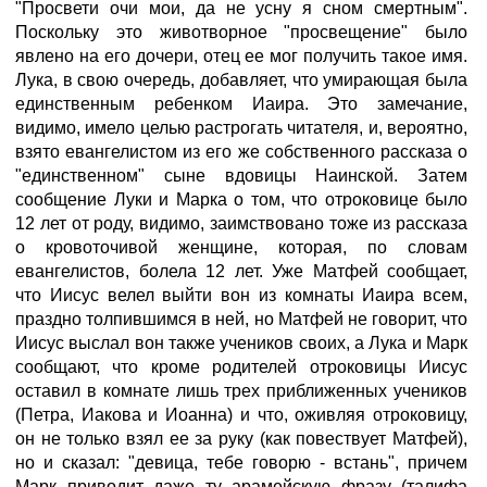
"Просвети очи мои, да не усну я сном смертным".
Поскольку это животворное "просвещение" было
явлено на его дочери, отец ее мог получить такое имя.
Лука, в свою очередь, добавляет, что умирающая была
единственным ребенком Иаира. Это замечание,
видимо, имело целью растрогать читателя, и, вероятно,
взято евангелистом из его же собственного рассказа о
"единственном" сыне вдовицы Наинской. Затем
сообщение Луки и Марка о том, что отроковице было
12 лет от роду, видимо, заимствовано тоже из рассказа
о кровоточивой женщине, которая, по словам
евангелистов, болела 12 лет. Уже Матфей сообщает,
что Иисус велел выйти вон из комнаты Иаира всем,
праздно толпившимся в ней, но Матфей не говорит, что
Иисус выслал вон также учеников своих, а Лука и Марк
сообщают, что кроме родителей отроковицы Иисус
оставил в комнате лишь трех приближенных учеников
(Петра, Иакова и Иоанна) и что, оживляя отроковицу,
он не только взял ее за руку (как повествует Матфей),
но и сказал: "девица, тебе говорю - встань", причем
Марк приводит даже ту арамейскую фразу (талифа