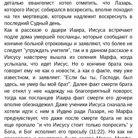
деталью евангелист хотел отметить, что Лазарь,
которого Иисус собирался воскресить, вполне походил
на тех мертвецов, которым надлежит воскреснуть в
последний Судный день.
Как в рассказе о дщери Иаира, Иисуса встречают
подле дома умершей посланцы, которые сообщают о
кончине больной отроковицы и заявляют, что более не
следует "утруждать учителя", так и в данном рассказе к
Иисусу навстречу вышла из селения Марфа, когда
услыхала, что идет Иисус. Но о кончине брата она
говорит ему не как о новости, а как о факте, ему уже
известном, и заявляет: "Если бы ты, Господи, был
здесь, не умер бы мой брат". Далее факт смерти брата
не отнял у нее надежду на благоприятный поворот,
тогда как посланцев Иаира факт смерти его дочери
вполне обезнадежил. Даже ученики Иисуса сначала не
хотели идти с ним в Иудею ради Лазаря, но Марфа
предчувствует, что даже после смерти брата не все
еще пропало "и что Иисусу стоит только попросить" у
Бога, и Бог исполнит его просьбу (11:22). Но как ни