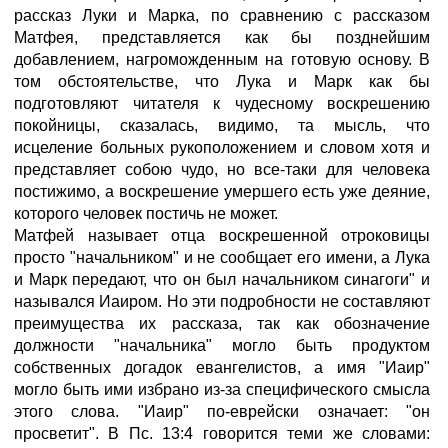
рассказ Луки и Марка, по сравнению с рассказом
Матфея, представляется как бы позднейшим
добавлением, нагроможденным на готовую основу. В
том обстоятельстве, что Лука и Марк как бы
подготовляют читателя к чудесному воскрешению
покойницы, сказалась, видимо, та мысль, что
исцеление больных рукоположением и словом хотя и
представляет собою чудо, но все-таки для человека
постижимо, а воскрешение умершего есть уже деяние,
которого человек постичь не может.
Матфей называет отца воскрешенной отроковицы
просто "начальником" и не сообщает его имени, а Лука
и Марк передают, что он был начальником синагоги" и
назывался Иаиром. Но эти подробности не составляют
преимущества их рассказа, так как обозначение
должности "начальника" могло быть продуктом
собственных догадок евангелистов, а имя "Иаир"
могло быть ими избрано из-за специфического смысла
этого слова. "Иаир" по-еврейски означает: "он
просветит". В Пс. 13:4 говорится теми же словами: