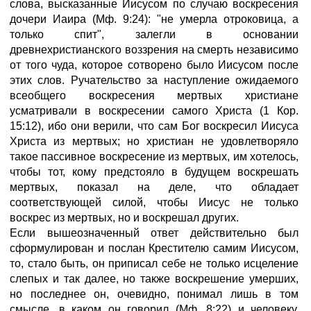
слова, высказанные Иисусом по случаю воскресения
дочери Иаира (Мф. 9:24): "не умерла отроковица, а
только спит", залегли в основании
древнехристианского воззрения на смерть независимо
от того чуда, которое сотворено было Иисусом после
этих слов. Ручательство за наступление ожидаемого
всеобщего воскресения мертвых христиане
усматривали в воскресении самого Христа (1 Кор.
15:12), ибо они верили, что сам Бог воскресил Иисуса
Христа из мертвых; но христиан не удовлетворяло
такое пассивное воскресение из мертвых, им хотелось,
чтобы тот, кому предстояло в будущем воскрешать
мертвых, показал на деле, что обладает
соответствующей силой, чтобы Иисус не только
воскрес из мертвых, но и воскрешал других.
Если вышеозначенный ответ действительно был
сформулирован и послан Крестителю самим Иисусом,
то, стало быть, он приписал себе не только исцеление
слепых и так далее, но также воскрешение умерших,
но последнее он, очевидно, понимал лишь в том
смысле, в каком он говорил (Мф. 8:22) и человеку,