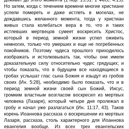
Но затем, когда с течением времени многие христиане
успели помереть и даже истлеть в могилах, не
дождавшись желанного момента, тогда у христиан
живых стала колебаться вера в то, что и таких
истлевших мертвецов сумеет воскресить Христос,
который в период земной жизни успел оживить
немногих, только что умерших и еще не погребенных
покойников. Поэтому чудеса прошлого приходилось
изображать и истолковывать так, чтобы они имели
доказательную силу относительно чудес грядущих; и
чтобы показать, что в будущем все находящиеся в
гробах услышат глас сына Божия и изыдут из гробов
своих (Ин. 5:28), необходимо было показать, что и в
период земной жизни своей сын Божий, Иисус,
громким властным возгласом воскресил из мертвых
человека (Лазаря), который четыре дня пролежал в
гробу и начал уже разлагаться (Ин. 11:17, 43). Таков
корень Иоаннова рассказа о воскрешении из мертвых
Лазаря, рассказа, столь характерного для Иоаннова
евангелия вообще. Из всех трех евангельских