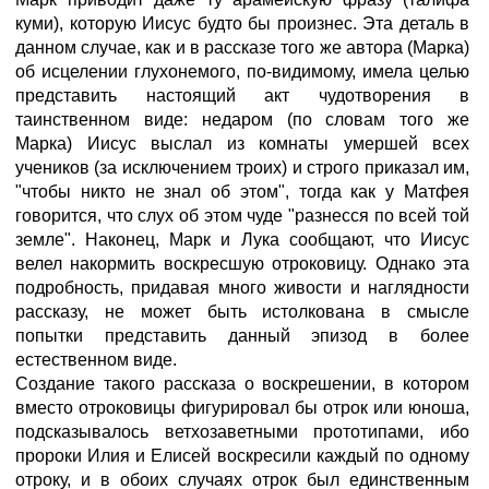
куми), которую Иисус будто бы произнес. Эта деталь в
данном случае, как и в рассказе того же автора (Марка)
об исцелении глухонемого, по-видимому, имела целью
представить настоящий акт чудотворения в
таинственном виде: недаром (по словам того же
Марка) Иисус выслал из комнаты умершей всех
учеников (за исключением троих) и строго приказал им,
"чтобы никто не знал об этом", тогда как у Матфея
говорится, что слух об этом чуде "разнесся по всей той
земле". Наконец, Марк и Лука сообщают, что Иисус
велел накормить воскресшую отроковицу. Однако эта
подробность, придавая много живости и наглядности
рассказу, не может быть истолкована в смысле
попытки представить данный эпизод в более
естественном виде.
Создание такого рассказа о воскрешении, в котором
вместо отроковицы фигурировал бы отрок или юноша,
подсказывалось ветхозаветными прототипами, ибо
пророки Илия и Елисей воскресили каждый по одному
отроку, и в обоих случаях отрок был единственным