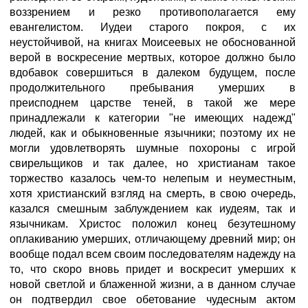
воззрением и резко противополагается ему
евангелистом. Иудеи старого покроя, с их
неустойчивой, на книгах Моисеевых не обоснованной
верой в воскресение мертвых, которое должно было
вдобавок совершиться в далеком будущем, после
продолжительного пребывания умерших в
преисподнем царстве теней, в такой же мере
принадлежали к категории "не имеющих надежд"
людей, как и обыкновенные язычники; поэтому их не
могли удовлетворять шумные похороны с игрой
свирельщиков и так далее, но христианам такое
торжество казалось чем-то нелепым и неуместным,
хотя христианский взгляд на смерть, в свою очередь,
казался смешным заблуждением как иудеям, так и
язычникам. Христос положил конец безутешному
оплакиванию умерших, отличающему древний мир; он
вообще подал всем своим последователям надежду на
то, что скоро вновь придет и воскресит умерших к
новой светлой и блаженной жизни, а в данном случае
он подтвердил свое обетование чудесным актом