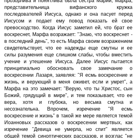
прозорлива и понятлива была сестра Марии, Марфа,
представительница вифанского кружка
последователей Иисуса, однако и она пасует перед
Иисусом и подает ему повод показать ей свое
превосходство. Когда Иисус заметил ей, что брат ее
воскреснет, Марфа возражает: "Знаю, что воскреснет -
в последний день", то есть Марфа своим возражением
свидетельствует, что ее надежды еще смутны и ее
силы разумения еще слишком слабы, чтобы вместить
учение и утешение Иисуса. Далее Иисус пытается
принципиально обосновать свое замечание о
воскресении Лазаря, заявляя: "Я есмь воскресение и
жизнь, и верующий в меня оживет, если и умрет", а
Марфа на это замечает: "Верую, что ты Христос, сын
Божий, грядущий в мире", и тем показывает, что ее
вера, хотя и глубока, но весьма смутна и
несознательна. Впрочем, изречение "Я есмь
воскресение и жизнь" в такой же мере является темой
Иоанновых рассказов о воскресении мертвых, как
изречение "Девица не умерла, но спит" является
общей темой синоптических рассказов, и возглас "не