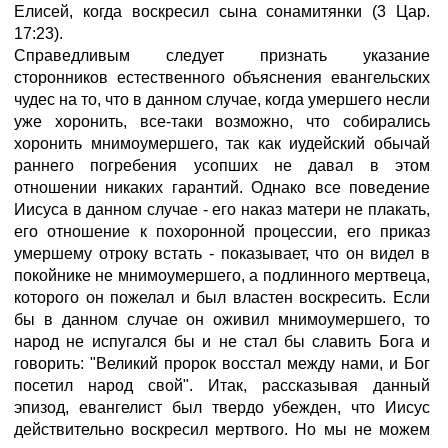
Елисей, когда воскресил сына сонамитянки (3 Цар.
17:23).
Справедливым следует признать указание
сторонников естественного объяснения евангельских
чудес на то, что в данном случае, когда умершего несли
уже хоронить, все-таки возможно, что собирались
хоронить мнимоумершего, так как иудейский обычай
раннего погребения усопших не давал в этом
отношении никаких гарантий. Однако все поведение
Иисуса в данном случае - его наказ матери не плакать,
его отношение к похоронной процессии, его приказ
умершему отроку встать - показывает, что он видел в
покойнике не мнимоумершего, а подлинного мертвеца,
которого он пожелал и был властен воскресить. Если
бы в данном случае он оживил мнимоумершего, то
народ не испугался бы и не стал бы славить Бога и
говорить: "Великий пророк восстал между нами, и Бог
посетил народ свой". Итак, рассказывая данный
эпизод, евангелист был твердо убежден, что Иисус
действительно воскресил мертвого. Но мы не можем