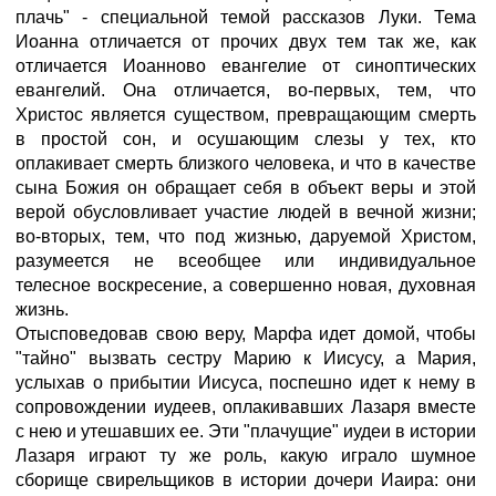
плачь" - специальной темой рассказов Луки. Тема
Иоанна отличается от прочих двух тем так же, как
отличается Иоанново евангелие от синоптических
евангелий. Она отличается, во-первых, тем, что
Христос является существом, превращающим смерть
в простой сон, и осушающим слезы у тех, кто
оплакивает смерть близкого человека, и что в качестве
сына Божия он обращает себя в объект веры и этой
верой обусловливает участие людей в вечной жизни;
во-вторых, тем, что под жизнью, даруемой Христом,
разумеется не всеобщее или индивидуальное
телесное воскресение, а совершенно новая, духовная
жизнь.
Отысповедовав свою веру, Марфа идет домой, чтобы
"тайно" вызвать сестру Марию к Иисусу, а Мария,
услыхав о прибытии Иисуса, поспешно идет к нему в
сопровождении иудеев, оплакивавших Лазаря вместе
с нею и утешавших ее. Эти "плачущие" иудеи в истории
Лазаря играют ту же роль, какую играло шумное
сборище свирельщиков в истории дочери Иаира: они