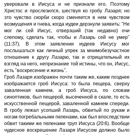
уверовали в Иисуса и не признали его. Поэтому
Христос и прослезился, шествуя ко гробу Лазаря; но
это чувство скорби скоро сменяется в нем чувством
возмущения и гнева, когда иудеи дерзнули заявить: "Не
мог ли сей Иисус, отверзший (так недавно) очи
слепому, сделать так, чтобы и Лазарь сей не умер"
(11:37). В этом заявлении иудеев Иисусу мог
послышаться как личный упрек за мнимобезучастное
отношение к другу Лазарю, так и отрицательный их
взгляд на него, непризнание той истины, что он, Иисус,
есть "воскресение и жизнь".
Гроб Лазаря изображен почти таким же, каким позднее
изображается гроб Иисуса: то была пещера, сверху
заваленная камнем, а гроб Иисуса, по словам
синоптиков, был пещерой, высеченной в скале, то есть
искусственной пещерой, заваленной камнем спереди.
В гробу лежал усопший Лазарь, обвитый по рукам и
ногам погребальными пеленами, как был впоследствии
обвит такими же пеленами труп Иисуса (20:6). Вообще
чудесное воскрешение Лазаря Иисусом должно было