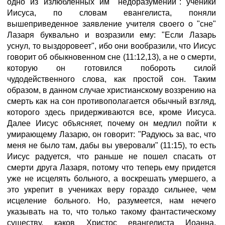
одно из излюбленных им "недоразумений": ученики
Иисуса, по словам евангелиста, поняли
вышеприведенное заявление учителя своего о "сне"
Лазаря буквально и возразили ему: "Если Лазарь
уснул, то выздоровеет", ибо они вообразили, что Иисус
говорит об обыкновенном сне (11:12,13), а не о смерти,
которую он готовился побороть силой
чудодейственного слова, как простой сон. Таким
образом, в данном случае христианскому воззрению на
смерть как на сон противополагается обычный взгляд,
которого здесь придерживаются все, кроме Иисуса.
Далее Иисус объясняет, почему он медлил пойти к
умирающему Лазарю, он говорит: "Радуюсь за вас, что
меня не было там, дабы вы уверовали" (11:15), то есть
Иисус радуется, что раньше не пошел спасать от
смерти друга Лазаря, потому что теперь ему придется
уже не исцелять больного, а воскрешать умершего, а
это укрепит в учениках веру гораздо сильнее, чем
исцеление больного. Но, разумеется, нам нечего
указывать на то, что только такому фантастическому
существу, каков Христос евангелиста Иоанна,