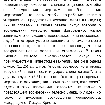
пожелавшему похоронить сначала отца своего, чтобы
он "предоставил мертвым погребать своих
мертвецов", то есть чтобы погребение телесно
умерших он предоставил духовно мертвым людям;
иными словами, в своем ответе Иисус говорил о
воскрешении умерших лишь фигурально, желая
заявить, что он духовно перерождает или воскрешает
людей, в которых умерло желание и понимание всего
возвышенного, что он в них возрождает или
воскрешает новые моральные стремления. В таком
именно смысле высказывается Иисус по
преимуществу в четвертом евангелии, где он в одном
случае (11:25) заявляет: "я есмь воскресение и жизнь,
верующий в меня, если и умрет, снова оживет", а в
другом случае (5:21) говорит: "как отец воскрешает
мертвых и оживляет, так и сын оживляет, кого хочет".
Здесь в этих изречениях говорится не только 6
предстоящем воскресении телесно умерших людей, но
также о духовном воскрешении человечества,
исходящем от Иисуса Христа.