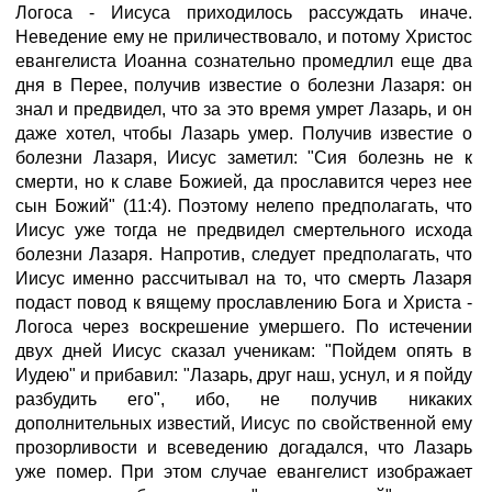
Логоса - Иисуса приходилось рассуждать иначе.
Неведение ему не приличествовало, и потому Христос
евангелиста Иоанна сознательно промедлил еще два
дня в Перее, получив известие о болезни Лазаря: он
знал и предвидел, что за это время умрет Лазарь, и он
даже хотел, чтобы Лазарь умер. Получив известие о
болезни Лазаря, Иисус заметил: "Сия болезнь не к
смерти, но к славе Божией, да прославится через нее
сын Божий" (11:4). Поэтому нелепо предполагать, что
Иисус уже тогда не предвидел смертельного исхода
болезни Лазаря. Напротив, следует предполагать, что
Иисус именно рассчитывал на то, что смерть Лазаря
подаст повод к вящему прославлению Бога и Христа -
Логоса через воскрешение умершего. По истечении
двух дней Иисус сказал ученикам: "Пойдем опять в
Иудею" и прибавил: "Лазарь, друг наш, уснул, и я пойду
разбудить его", ибо, не получив никаких
дополнительных известий, Иисус по свойственной ему
прозорливости и всеведению догадался, что Лазарь
уже помер. При этом случае евангелист изображает