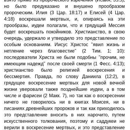
но было предуказано и внушено прообразом
пророческим. Илия (3 Цар. 18:17) и Елисей (4 Цар.
4:18) воскрешали мертвых, и, опираясь на эти
прообразы, иудеи полагали, что и грядущий Мессия
будет воскрешать покойников. Христианство, в свою
очередь, удержало и утвердило это представление по
особым основаниям. Иисус Христос "явил жизнь и
нетление через благовестие" (2 Тим. 1; 10):
последователи Христа не были подобны "прочим, не
имеющим надежд" после своей смерти (1 Фесс. 4:13);
христианство было религией воскресения и
бессмертия. Правда, по слову Даниила (12:2), в
грядущее воскресение мертвых для новой вечной
жизни уверовали также позднейшие иудеи, а в том
числе и фарисеи (2 Макк. 7), но так как о воскресении
ничего не говорилось ни в книгах Моисея, ни в
писаниях древнейших пророков и так как приходилось
это представление вносить в них нарочито, путем
искусственного толкования, поэтому и саддукеи не
верили в воскресение мертвых, и это представление