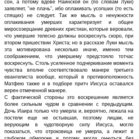
сон, а потому вдове Наинской он (по словам Луки)
заявляет, "не плачь", ибо оплакивать усопших (то есть
спящих) не следует. Так же мысль о ненужности
оплакивания умерших характеризует и общее
миросозерцание древних христиан, которые веровали,
что умершие телесно должны воскреснуть скоро, при
втором пришествии Христа; но в рассказе Луки мысль
эта мотивирована несколько иначе, именно тем
соображением, что умершему предстояло тотчас
воскреснуть. Столь усиленное подчеркивание момента
чувства вполне соответствовало манере третьего
евангелиста вообще, который в противоположность
Матфею также и в подборе притч Иисуса оставался
верен отмеченной манере.
С фактической стороны это воскрешение является
более сильным чудом в сравнении с предыдущим.
Дочь Иаира только что умерла и, вероятно, лежала на
постели еще не остывшая, поэтому лицам, не
верующим в чудотворную силу Иисуса, могло
показаться, что отроковица не умерла, а лежит в
глубоком обмороке и потому могла очнуться без