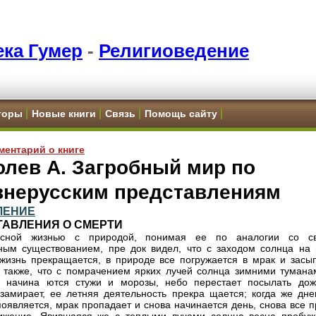
ка Гумер
-
Религиоведение
торы
Новые книги
Связь
Помощь сайту
ментарий о книге
лев А. Загробный мир по
внерусским представлениям
ЛЕНИЕ
ТАВЛЕНИЯ О СМЕРТИ
сной жизнью с природой, понимая ее по аналогии со с
ным существованием, пре док видел, что с заходом солнца на 
жизнь прекращается, в природе все погружается в мрак и засып
 также, что с помрачением ярких лучей солнца зимними тумана
и начина ются стужи и морозы, небо перестает посылать дож
замирает, ее летняя деятельность прекра щается; когда же дне
появляется, мрак пропадает и снова начинается день, снова все 