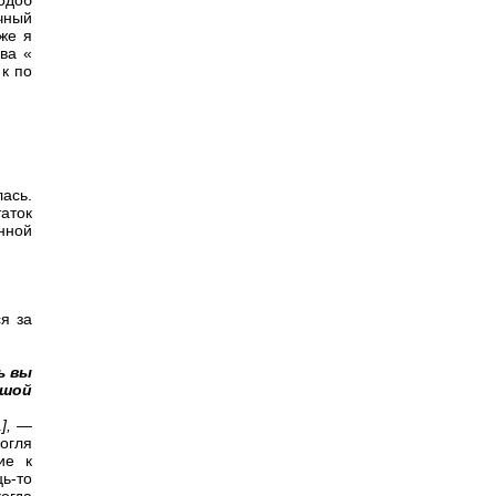
одоб
очный
 же я
ва «
к по
ась.
таток
нной
я за
ь вы
ьшой
1],
—
огля
ие к
ь-то