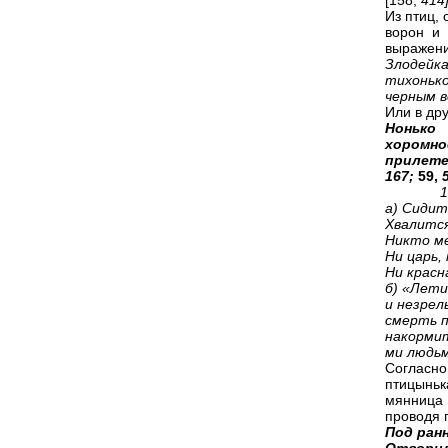
[158,
414]
Из птиц,
ворон и 
выражени
Злодейка
тихоньк
черным в
Или в др
Нонько
хоромно
прилете
167;
59,
а)
Сидит
Хвалится
Никто ме
Ни царь,
Ни красн
б)
«Летит
и незрел
смерть п
накормит
ми людьм
Согласн
птицыньк
мянница 
проводя п
Под ран