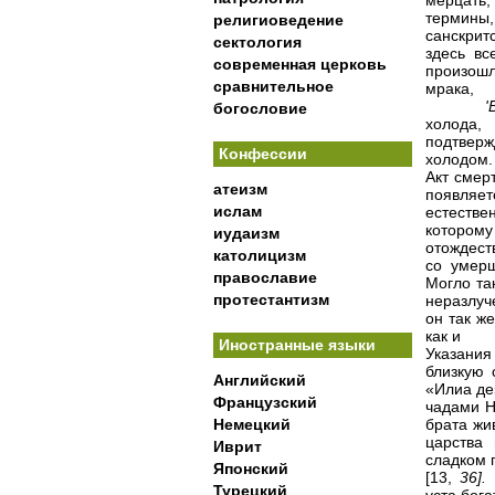
мерцать,
термины,
религиоведение
санскритс
сектология
здесь вс
современная церковь
произошл
сравнительное
мрака,
'
богословие
холода,
подтвер
Конфессии
холодом.
Акт смер
атеизм
появляет
ислам
естестве
котором
иудаизм
отождест
католицизм
со умер
православие
Могло та
протестантизм
неразлуч
он так ж
как и
Иностранные языки
Указания
близкую 
Английский
«Илиа де
Французский
чадами Н
Немецкий
брата жи
царства
Иврит
сладком 
Японский
[13,
36].
Турецкий