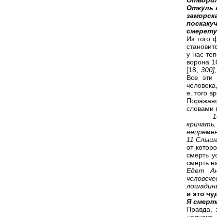
Отворил
Откуль 
заморск
поскаку
смерет
Из того 
становит
у нас те
ворона 1
[18,
300]
Все эти
человека
е. того в
Поражаяс
словами п
кричать
непремен
11
Слыша
от котор
смерть 
смерть на
Едет Ан
человече
лошадин
и это чу
Я смерт
Правда, 