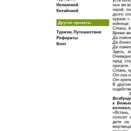
уста бог
Испанский
ных же в
герой, п
Китайский
долго сп
sypase »
Другие проекты
койнице:
Стани, М
Туризм, Путешествия
Време ве
Да помож
Рефераты
Да донес
Блог
Да поме
Здесь, 
Очевидно
пред ст
причети. 
Стань, п
От сна о
От крепк
В другом
содейств
Возбушу
к Божье
колокол
«Встань,
голосит 
дите на
мертвеца