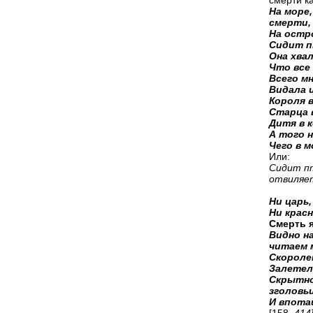
смерти ка
На море,
смерти
На остр
Сидит п
Она хва
Что все 
Всего мн
Видала ц
Короля 
Старца в
Дитя в 
А того н
Чего в 
Или:
Сидит пт
отвиляе
Ни царь,
Ни крас
Смерть я
Видно н
читаем 
Скороле
Залетел
Скрытно
зголовь
И впотай