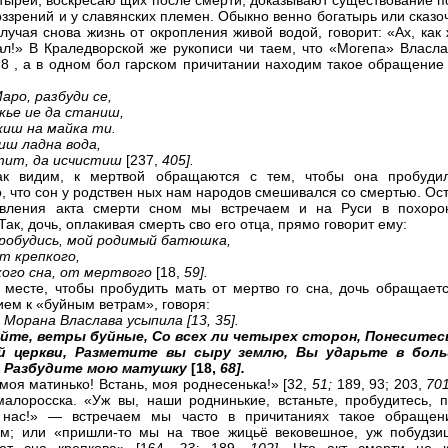
атырей, воскресаю щих после смерти, доказывают существование п
оззрений и у славянских племен. Обыкно венно богатырь или сказ
олучая снова жизнь от окропления живой водой, говорит: «Ах, как
ал!» В Краледворской же рукописи чи таем, что «Могепа» Власла
 8 , а в одном бол гарском причитании находим такое обращение 
аро, разбуди се,
кье ие да станиш,
иш на майка ти.
иш ладна вода,
тит, да исчистиш
[237,
405].
как видим, к мертвой обращаются с тем, чтобы она пробудил
, что сон у родствен ных нам народов смешивался со смертью. Ос
авления акта смерти сном мы встречаем и на Руси в похоро
Так, дочь, оплакивая смерть сво его отца, прямо говорит ему:
робудись, мой родимый батюшка,
т крепкого,
ого сна, от мертвого
[18,
59].
 месте, чтобы пробудить мать от мертво го сна, дочь обращаетс
ием к «буйным ветрам», говоря:
3
Морана Власлава усыпила [13, 35].
йте, ветры буйные, Со всех ли четырех сторон, Понеситес
й церкви, Разметите вы сыру землю, Вы ударьте в бол
, Разбудите мою матушку
[18,
68].
 моя матинько! Встань, моя роднесенька!» [32,
51;
189, 93; 203,
70
малоросска. «Уж вы, наши роднинькие, встаньте, пробудитесь, п
 нас!» — встречаем мы часто в причитаниях такое обращен
м; или «пришли-то мы на твое жицьё вековешное, уж побудзиц