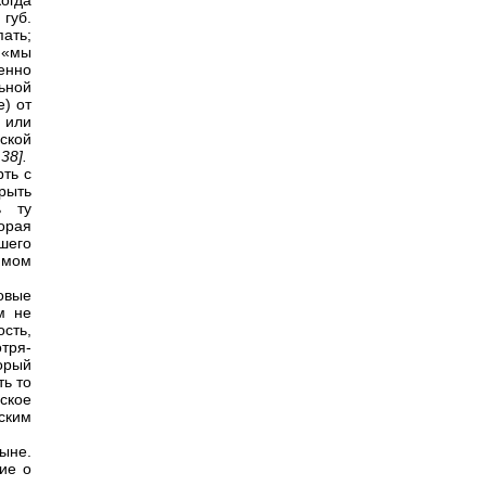
огда
губ.
пать;
 «мы
енно
льной
) от
; или
ской
,
38].
ть с
рыть
ь ту
орая
шего
димом
новые
м не
ость,
отря-
орый
ть то
ское
ским
ыне.
ие о