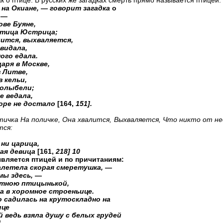
к о птице. В русских же загадках смерть прямо называется птицей.
 на Окиане,
—
говорит загадка
о
,
—
ове Буяне,
тица Юстрица;
лится, выхваляется,
видала,
ого едала.
аря в Москве,
в Литве,
 кельи,
колыбели;
е ведала,
море не достало
[164,
151].
ичка На поличке, Она хвалится, Выхваляется, Что никто от не
тся:
 ни царица,
ная девица
[161,
218] 10
вляется птицей и по причитаниям:
алетела скорая смеретушка,
—
мы здесь,
—
тною птицынькой,
а в хоромное строеньице.
 садилась на крутоскладно на
ице
 ведь взяла душу с белых грудей