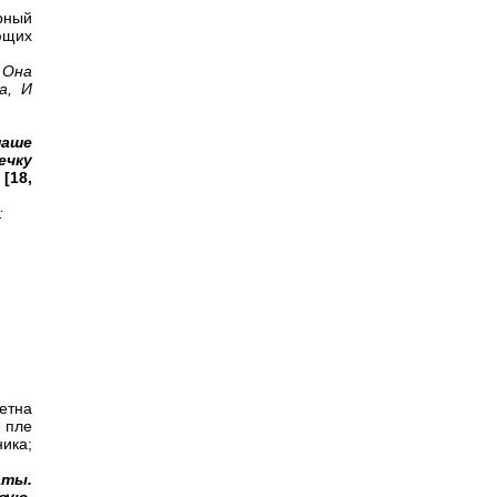
рный
ющих
 Она
а, И
наше
ечку
м
[18,
:
етна
 пле
ика;
аты.