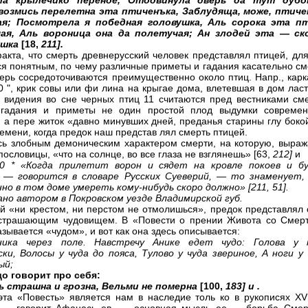
а крылечико переное, Отодвинула дверь да тут дубо
возмись перелетна эта птиченъка, Заблудяща, може, птиче
ая; Посмотрела я победная головушка, Аль сорока эта п
чая, Аль вороница она да полетучая; Ан злодей эта
—
ск
ушка
[18,
211].
факта, что смерть древнерусский человек представлял птицей, дл
ся понятным, по чему различные приметы и гадания касательно см
перь сосредоточиваются преимущественно около птиц. Напр., карк
0 ", крик совы или фи лина на крыгае дома, влетевшая в дом лас
,
видения во сне черных птиц 11 считаются пред вестниками сме
 гадания и приметы не один простой плод выдумки современ
, а пере житок «давно минувших дней, преданья старины глу бокой
ремени, когда предок наш представ лял смерть птицей.
ь злобным демоническим характером смерти, на которую, выраж
ословицы, «что на солнце, во все глаза не взглянешь» [63,
212]
и
10
* «Когда прилетит ворон и сядет на кровле покоев и б
, — говорится в словаре Русских Суеверий, — то знаменует,
но в том доме умереть кому-нибудь скоро должно» [211, 51].
но автором в Покровском уезде Владимирской губ.
ой «ни крестом, ни перстом не отмолишься», предок представлял 
устрашающим чудовищем. В «Повести о прении Живота со Смер
зывается «чудом», и вот как она здесь описывается:
ика через поле. Навстречу Анике едет чудо:
Голова у 
ски,
Волосы у чуда до пояса,
Тулово у чуда звериное,
А ноги у 
ый;
до говорит про себя:
ь страшна и грозна, Вельми не померна
[100,
183] и .
эта «Повесть» является нам в наследие толь ко в рукописях XVII