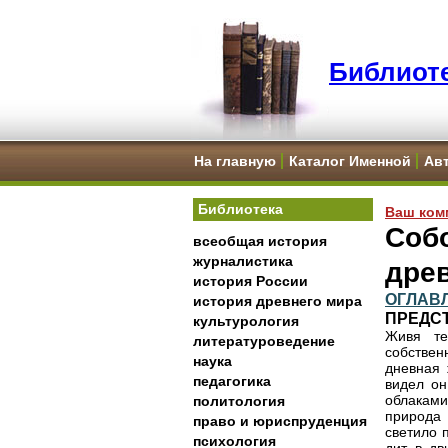
Библиоте
На главную
Каталог Именной
Ав
Библиотека
Ваш ком
Собо
всеобщая история
журналистика
дре
история России
ОГЛАВ
история древнего мира
ПРЕДС
культурология
Живя те
литературоведение
собствен
наука
дневная 
педагогика
видел он
облакам
политология
природа 
право и юриспруденция
светило 
психология