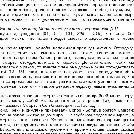
 померкнуть» [11,
101;
29,
69;
223,
31;
226]. Если же погляд
 обозначающие в языках индоевропейских народов понятие сме
к. « mrin mrije », греческ. meirein , литовское « mirti », то увидим, 
е эти термины, как и наши слова: «уми рать», славянское «мре
и от корня « mri » (усиленное « mar »), выражающего впечатл
Встать не может; Морана его усыпила в черную ночь [13].
 пустыни, увядания [91,
174;
131,
299 - 316],
что еще бо
ждает мысль, что наши предки смерть отождествляли с мрак
ти, кроме мрака и
холода,
напоминал пред ку и акт сна. Отсюда у
ся воззрение, что смерть есть сон. Такое воззрение могло 
н ным следствием более раннего, вышеупомянутого воз зрения
у смерть отождествлялась с мраком. Действительно, если см
влялась с мраком, то вместе с тем она должна была отождествлят
ший [13,
36].
сном, в который погружает всю природу зимний м
кое воззрение сложиться и под влиянием того обстоятельства, чт
ен со временем ночи, а заснувший напоминает умершего, потому
е смежает свои очи и так же делается недоступным впечатлению с
 на отождествление смерти со сном или, по крайней мере, веру 
связь между собой мы встречаем еще у греков. Так, Гомер в с
» называет Смерть и Сон близнецами, а Гесиод —
очи. Греки и римляне признавали Upnos - Somnus братом Смерти:
вут на западных границах мира — в глубоком подземном мраке, в
 мертвых; там возлежит Somnus на маковых снотворных цветк
покое, а вокруг его ложа толпятся легкие сновидения в неясных об
Выражения, влагаемые русскими и другими славянскими сказка