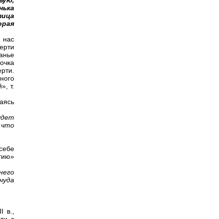
вую,
нька
тица
орая
я нас
ерти
анье
точка
рти.
ного
», т.
аясь
удет
 что
себе
тию»
него
чуда
 в.,