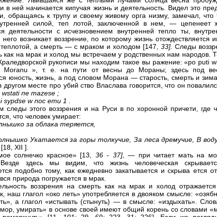
ижение. Явившаяся же с теплыми лучами солнца весна пробуж
 и в ней начинается кипучая жизнь и деятельность. Видел это пре
и, обращаясь к трупу и своему живому орга низму, замечал, что 
утренней силой, теп лотой, заключенной в нем, — цепенеет 
я деятельности с исчезновением внутренней тепло ты, внутре
у него возникает воззрение, по которому жизнь отождествляется 
 теплотой, а смерть — с мраком и холодом [147,
33].
Следы воззр
ь как на мрак и холод мы встречаем у родственных нам народов. Т
 Краледворской рукописи мы находим такое вы ражение: «ро puti w
 Moranu », т. е. на пути от весны до Мораны; здесь под ве
ся юность, жизнь, а под словом Морана — старость, смерть и зима
в другом месте про убий ство Власлава говорится, что он повалил
.
wstati пе
mazese ;
i sypdse w noc emu 1 .
м следы этого воззрения и на Руси в по хоронной причети, где ч
ся, что человек умирает:
лнышко за облака теряется,
олнышко Укатается за горы толкучие, За леса дремучие, В вод
е
[18, XII ].
ое солнечко красное» [13,
36
-
37],
— при читает мать на мо
 Везде здесь мы видим, что жизнь человеческая скрывает
ется подобно тому, как ежедневно закатывается и скрыва ется от
 вся природа погружается в мрак.
ельность воззрения на смерть как на мрак и холод отражается
ак, наш глагол «око леть» употребляется в двояком смысле: «озяб
ть», а глагол «истывать (стынуть) — в смысле: «издыхать». Слов
 мор, умирать» в основе своей имеют общий корень со словами «м