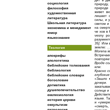
дит в дв
социология
природу,
природе 
философия
живет вн
художественная
лишает с
литература
силы, и 
Школьная литература
светом и
на смерт
экономика и менеджмент
че хов в
юмор
vesny po
языкознание
разумеет
35].
Или 
землю:
..
Теология
Morena ie
Встречае
апокрифы
повторяет
апологетика
Вроде со
библейские толкования
или:
библиология
Красно с
глубоки
библейские словари
«Зашло м
богословие
дочери.
догматика
закатыва
душепопечительство
солнце и
Действит
екклесиология
языке. Т
история церкви
и «умере
оккультизм
«смерть,
патрология