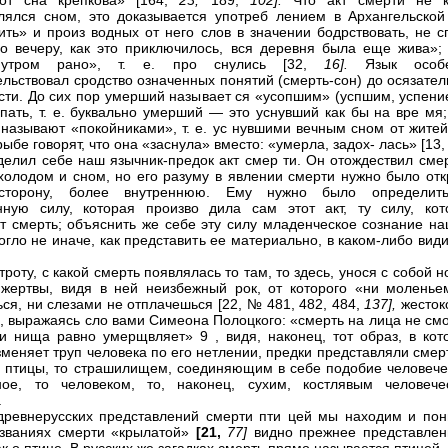
от сна крепкова» [164,
23;
189,
102].
Что акт смерти не к
лялся сном, это доказывается употреб лением в Архангельской 
ить» и произ водных от него слов в значении бодрствовать, не с
по вечеру, как это приключилось, вся деревня была еще жива»;
 утром рано», т. е. про снулись [32,
16].
Язык особ
ельствовал сродство означенных понятий (смерть-сон) до осязате
сти. До сих пор умерший называет ся «усопшим» (успшим, успение
спать, т. е. буквально умерший — это уснувший как бы на вре мя
называют «покойниками», т. е. ус нувшими вечным сном от житей
рыбе говорят, что она «заснула» вместо: «умерла, задох- лась» [13
делил себе наш язычник-предок акт смер ти. Он отождествил смер
холодом и сном, но его разуму в явлении смерти нужно было отк
сторону, более внутреннюю. Ему нужно было определит
нную силу, которая произво дила сам этот акт, ту силу, кот
т смерть; объяснить же себе эту силу младенческое сознание на
огло не иначе, как представить ее материально, в каком-либо ви
роту, с какой смерть появлялась то там, то здесь, унося с собой 
жертвы, видя в ней неизбежный рок, от которого «ни моленье
ся, ни слезами не отплачешься [22, № 481, 482, 484,
137],
жесток
й, выражаясь сло вами Симеона Полоцкого: «смерть на лица не см
 и нища равно умерщвляет» 9 , видя, наконец, тот образ, в кот
зменяет труп человека по его нетлении, предки представляли смер
е птицы, то страшилищем, соединяющим в себе подобие человече
ное, то человеком, то, наконец, сухим, костлявым человече
.
древнерусских представлений смерти пти цей мы находим и пон
азваниях смерти «крылатой»
[21,
77]
видно прежнее представлен