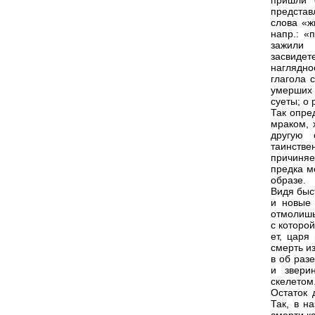
пришли 
представ
слова «ж
напр.: «
зажили
засвидет
наглядно
глагола 
умерших 
суеты; о 
Так опре
мраком, 
другую 
таинстве
причиняе
предка м
образе.
Видя быст
и новые 
отмолишь
с которо
ет, царя
смерть и
в об раз
и звери
скелетом
Остаток 
Так, в н