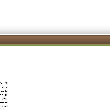
воим
ночь
ает;
ми и
 ди,
вное
прихо