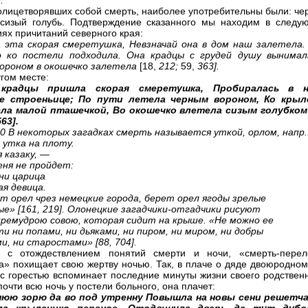
.
 олицетворявших собой смерть, наиболее употребительны были: че
сизый голубь. Подтверждение сказанного мы находим в следу
ях причитаний северного края:
 эта скорая смеретушка, Невзначай она в дом наш залетела.
о ко постели подходила. Она крадцы с грудей душу вынимал
ороном в окошечко залетела
[18,
212;
59,
363].
угом месте:
 крадцы пришла скорая смеретушка, Пробиралась в 
е строеньице; По пути летела черным вороном, Ко крыл
ла малой пташечкой, Во окошечко влетела сизым голубко
563].
10
В некоторых загадках смерть называется уткой, орлом, напр.
 утка на плоту.
 казаку, —
ня не пройдет:
 ни царица
ая девица.
 орел чрез немецкие города, берет орел ягоды зрелые
ые» [161, 219]. Олонецкие загадчики-отгадчики рисуют
ремудрою совою, которая сидит на крыше. «Не можно ее
и ни попами, ни дьяками, ни пиром, ни миром, ни добры
и, ни старостами» [88, 704].
о с отождествлением понятий смерти и ночи, «смерть-перел
а» похищает свою жертву ночью. Так, в плаче о дяде двоюродном
с горестью вспоминает последние минуты жизни своего родственн
очти всю ночь у постели больного, она плачет:
нюю зорю да во под утренну Повышла на новы сени решетч