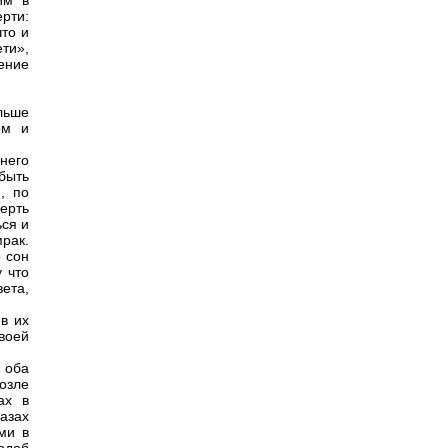
им в
рти:
что и
ти»,
ение
льше
ом и
 него
быть
, по
ерть
ься и
рак.
о сон
 что
вета,
в их
воей
 оба
озле
ах в
разах
ми в