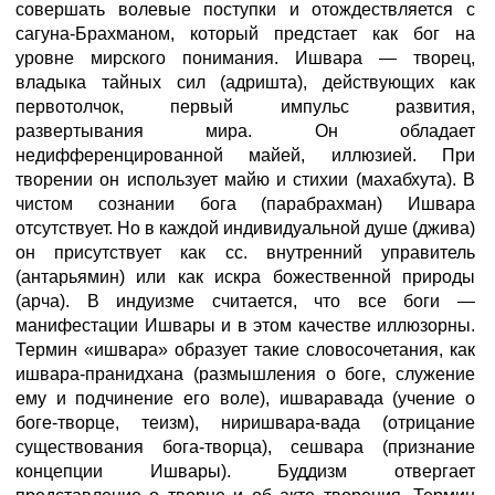
совершать волевые поступки и отождествляется с
сагуна-Брахманом, который предстает как бог на
уровне мирского понимания. Ишвара — творец,
владыка тайных сил (адришта), действующих как
первотолчок, первый импульс развития,
развертывания мира. Он обладает
недифференцированной майей, иллюзией. При
творении он использует майю и стихии (махабхута). В
чистом сознании бога (парабрахман) Ишвара
отсутствует. Но в каждой индивидуальной душе (джива)
он присутствует как сс. внутренний управитель
(антарьямин) или как искра божественной природы
(арча). В индуизме считается, что все боги —
манифестации Ишвары и в этом качестве иллюзорны.
Термин «ишвара» образует такие словосочетания, как
ишвара-пранидхана (размышления о боге, служение
ему и подчинение его воле), ишваравада (учение о
боге-творце, теизм), ниришвара-вада (отрицание
существования бога-творца), сешвара (признание
концепции Ишвары). Буддизм отвергает