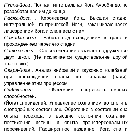
Пурна-йога
. Полная, интегральная йога Ауробиндо, не
разработанная им до конца.
Раджа-йога
. Королевская йога. Высшая стадия
интегральной тантрической йоги, заканчивающаяся
лицезрением бога и слиянием с ним.
Самадхи-йога
. Работа над вхождением в транс и
прохождением через его стадии.
Санкхья-йога
. Словосочетание означает содружество
двух школ. (Не исключается существование другой
трактовки.)
Свара-йога
. Анализ вибраций и звуковых колебаний
при прохождении праны по каналам (нади),
управление этим процессом.
Сиддхи-йога
. Обретение сверхъестественных
способностей.
(Йога) сновидений. Управление сознанием во сне и в
сноподобных состояниях. Обретение в состоянии сна
опыта перехода в высшие состояния сознания,
постижения истины и опыта трансперсональных
переживаний. Расширенное название: йога сна и