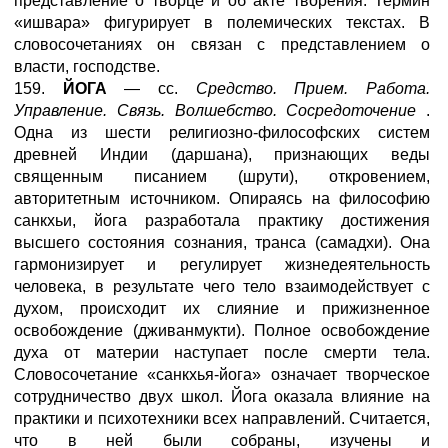
представление о творце и об акте творения. Термин
«ишвара» фигурирует в полемических текстах. В
словосочетаниях он связан с представлением о
власти, господстве.
159.
ЙОГА
— сс.
Средство. Прием. Работа.
Управление. Связь. Волшебство. Сосредоточение
.
Одна из шести религиозно-философских систем
древней Индии (даршана), признающих веды
священным писанием (шрути), откровением,
авторитетным источником. Опираясь на философию
санкхьи, йога разработала практику достижения
высшего состояния сознания, транса (самадхи). Она
гармонизирует и регулирует жизнедеятельность
человека, в результате чего тело взаимодействует с
духом, происходит их слияние и прижизненное
освобождение (дживанмукти). Полное освобождение
духа от материи наступает после смерти тела.
Словосочетание «санкхья-йога» означает творческое
сотрудничество двух школ. Йога оказала влияние на
практики и психотехники всех направлений. Считается,
что в ней были собраны, изучены и