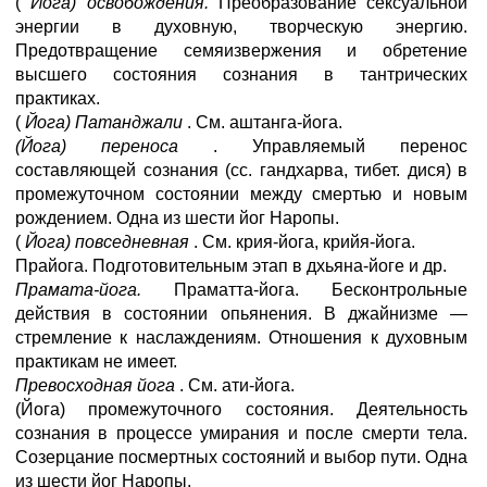
(
Йога) освобождения.
Преобразование сексуальной
энергии в духовную, творческую энергию.
Предотвращение семяизвержения и обретение
высшего состояния сознания в тантрических
практиках.
(
Йога) Патанджали
. См. аштанга-йога.
(Йога) переноса
. Управляемый перенос
составляющей сознания (сс. гандхарва, тибет. дися) в
промежуточном состоянии между смертью и новым
рождением. Одна из шести йог Наропы.
(
Йога) повседневная
. См. крия-йога, крийя-йога.
Прайога. Подготовительным этап в дхьяна-йоге и др.
Прамата-йога.
Праматта-йога. Бесконтрольные
действия в состоянии опьянения. В джайнизме —
стремление к наслаждениям. Отношения к духовным
практикам не имеет.
Превосходная йога
. См. ати-йога.
(Йога) промежуточного состояния. Деятельность
сознания в процессе умирания и после смерти тела.
Созерцание посмертных состояний и выбор пути. Одна
из шести йог Наропы.