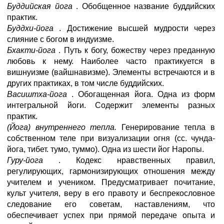
Буддийская йога
. Обобщенное название буддийских
практик.
Буддхи-йога
. Достижение высшей мудрости через
слияние с богом в индуизме.
Бхакти-йога
. Путь к богу, божеству через преданную
любовь к нему. Наиболее часто практикуется в
вишнуизме (вайшнавизме). Элементы встречаются и в
других практиках, в том числе буддийских.
Васиштха-йога
. Обогащенная йога. Одна из форм
интегральной йоги. Содержит элементы разных
практик.
(Йога) внутреннего тепла.
Генерирование тепла в
собственном теле при визуализации огня (сс. чунда-
йога, тибет. тумо, туммо). Одна из шести йог Наропы.
Гуру-йога
. Кодекс нравственных правил,
регулирующих, гармонизирующих отношения между
учителем и учеником. Предусматривает почитание,
культ учителя, веру в его правоту и беспрекословное
следование его советам, наставлениям, что
обеспечивает успех при прямой передаче опыта и