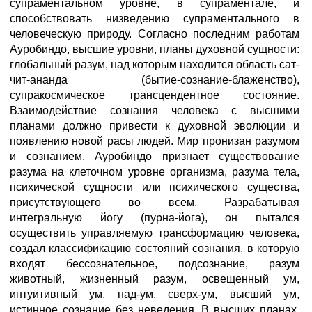
супраментальном уровне, в супраментале, и
способствовать низведению супраментального в
человеческую природу. Согласно последним работам
Ауробиндо, высшие уровни, планы духовной сущности:
глобальный разум, над которым находится область сат-
чит-ананда (бытие-сознание-блаженство),
супракосмическое трансцендентное состояние.
Взаимодействие сознания человека с высшими
планами должно привести к духовной эволюции и
появлению новой расы людей. Мир пронизан разумом
и сознанием. Ауробиндо признает существование
разума на клеточном уровне организма, разума тела,
психической сущности или психического существа,
присутствующего во всем. Разрабатывая
интегральную йогу (пурна-йога), он пытался
осуществить управляемую трансформацию человека,
создал классификацию состояний сознания, в которую
входят бессознательное, подсознание, разум
животный, жизненный разум, освещенный ум,
интуитивный ум, над-ум, сверх-ум, высший ум,
истинное сознание без неведения. В высших планах,