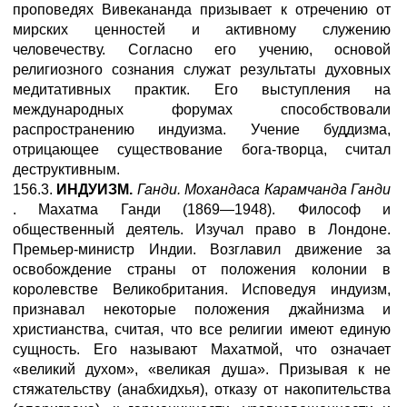
проповедях Вивекананда призывает к отречению от
мирских ценностей и активному служению
человечеству. Согласно его учению, основой
религиозного сознания служат результаты духовных
медитативных практик. Его выступления на
международных форумах способствовали
распространению индуизма. Учение буддизма,
отрицающее существование бога-творца, считал
деструктивным.
156.3.
ИНДУИЗМ.
Ганди. Мохандаса Карамчанда
Ганди
. Махатма Ганди (1869—1948). Философ и
общественный деятель. Изучал право в Лондоне.
Премьер-министр Индии. Возглавил движение за
освобождение страны от положения колонии в
королевстве Великобритания. Исповедуя индуизм,
признавал некоторые положения джайнизма и
христианства, считая, что все религии имеют единую
сущность. Его называют Махатмой, что означает
«великий духом», «великая душа». Призывая к не
стяжательству (анабхидхья), отказу от накопительства