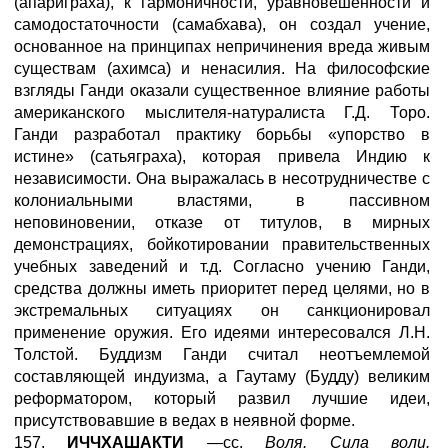
(апариграха), к гармоничности, уравновешенности и
самодостаточности (самабхава), он создал учение,
основанное на принципах непричинения вреда живым
существам (ахимса) и ненасилия. На философские
взгляды Ганди оказали существенное влияние работы
американского мыслителя-натуралиста Г.Д. Торо.
Ганди разработал практику борьбы «упорство в
истине» (сатьяграха), которая привела Индию к
независимости. Она выражалась в несотрудничестве с
колониальными властями, в пассивном
неповиновении, отказе от титулов, в мирных
демонстрациях, бойкотировании правительственных
учебных заведений и т.д. Согласно учению Ганди,
средства должны иметь приоритет перед целями, но в
экстремальных ситуациях он санкционировал
применение оружия. Его идеями интересовался Л.Н.
Толстой. Буддизм Ганди считал неотъемлемой
составляющей индуизма, а Гаутаму (Будду) великим
реформатором, который развил лучшие идеи,
присутствовавшие в ведах в неявной форме.
157.
ИЧЧХАШАКТИ
—сс.
Воля. Сила воли.