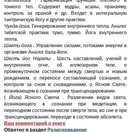
Хатха-йога
. Гармонизация функций плотного и
тонкого тел. Содержит мудры, асаны, пранаяму,
контроль за праной и др. Входит в интегральную
тантрическую йогу и другие практики.
Чунда-йога.
Генерирование внутреннего тепла. Аналог
тибетской практики тумо, туммо. Йога внутреннего
тепла.
Шакти-йога
. Управление силами, потоками энергии в
организме Аналог бала-йоги.
Шесть йог Наропы
. Шесть наставлений, учений о
внутреннем огне, об иллюзорном теле, о
промежуточном состоянии между смертью и новым
рождением, о переносе составляющей сознания, о
контроле за сном и сновидениями, о Ясном Свете,
возникающем в сознании при трансцендировании.
(
Йога) Ясного Света
. Различение видов света,
возникающего в сознании при медитации, в
переходном состоянии после смерти тела, во сне и при
трансцендировании, переходе в состояние абсолюта.
Ваш комментарий о книге
Обратно в раздел
Религиоведение