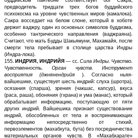
буддийском пантеоне соответствует бог Сакра,
предводитель тридцати трех богов буддийского
психокосма на уровне чувственных миров (камалока).
Сакра восседает на белом слоне, который в хоботе
держит ваджру, один из основных символов буддизма,
особенно тантрического направления (ваджраяна).
Считают, что мать Будды Шакьямуни, Махамайя, после
смерти тела пребывает в столице царства Индры
(Индра-лока).
155.
ИНДРИЯ, ИНДРИЙЯ
— сс.
Сила Индры. Чувство.
Чувственность. Орган чувств. Инструмент
восприятия (джнянендрийя
). Согласно ньяя-
вайшешике, существует шесть индрий: слуха (шротра),
осязания (спарша), зрения (чакшас, капсур), вкуса
(раса, раша), обоняния (гхрана) и ума (манас), который
обрабатывает информацию, поступающую от пяти
других индрий. Вайшешика признает существование
индрий, обособленных от тела и воспринимающих
информацию непосредственно от стихий,
первоэлементов (махабхута, бута) без посредничества
материальных органов чувств. В «Махабхарате»