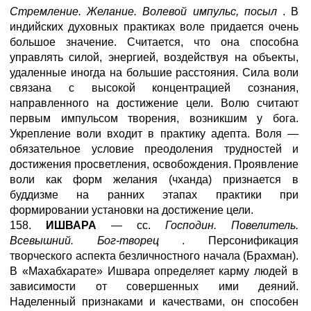
Стремление. Желание. Волевой импульс, посыл
. В
индийских духовных практиках воле придается очень
большое значение. Считается, что она способна
управлять силой, энергией, воздействуя на объекты,
удаленные иногда на большие расстояния. Сила воли
связана с высокой концентрацией сознания,
направленного на достижение цели. Волю считают
первым импульсом творения, возникшим у бога.
Укрепление воли входит в практику адепта. Воля —
обязательное условие преодоления трудностей и
достижения просветления, освобождения. Проявление
воли как форм желания (чханда) признается в
буддизме на ранних этапах практики при
формировании установки на достижение цели.
158.
ИШВАРА
— сс.
Господин. Повелитель.
Всевышний. Бог-творец
. Персонификация
творческого аспекта безличностного начала (Брахман).
В «Махабхарате» Ишвара определяет карму людей в
зависимости от совершенных ими деяний.
Наделенный признаками и качествами, он способен