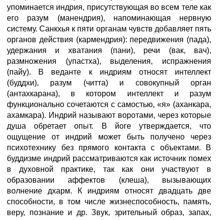
упоминается индрия, присутствующая во всем теле как
его разум (манендрия), напоминающая нервную
систему. Санкхья к пяти органам чувств добавляет пять
органов действия (кармендрия): передвижения (пада),
удержания и хватания (пани), речи (вак, вач),
размножения (упастха), выделения, испражнения
(пайу). В веданте к индриям относят интеллект
(буддхи), разум (читта) и совокупный орган
(антахкарана), в котором интеллект и разум
функционально сочетаются с самостью, «я» (аханкара,
ахамкара). Индрий называют воротами, через которые
душа обретает опыт. В йоге утверждается, что
ощущение от индрий может быть получено через
психотехнику без прямого контакта с объектами. В
буддизме индрий рассматриваются как источник помех
в духовной практике, так как они участвуют в
образовании аффектов (клеша), вызывающих
волнение дхарм. К индриям относят двадцать две
способности, в том числе жизнеспособность, память,
веру, познание и др. Звук, зрительный образ, запах,