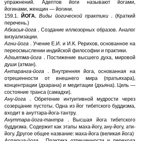
упражнений. Адептов йоги называют йогами,
йогинами, женщин — йогини.
159.1.
ЙОГА.
Виды йогической практики
. (Краткий
перечень.)
Абхасья-йога
. Создание иллюзорных образов. Аналог
визуализации.
Агни-йога
. Учение Е.И. и И.К. Рерихов, основанное на
переосмыслении индийской философии и практики.
Адхьятма-йога
. Постижение высшего духа, мировой
души (атман).
Антаранга-йога
. Внутренняя йога, основанная на
отрешенности от внешнего мира (пратьяхара),
концентрации (дхарана) и медитации (дхьяна). Цель —
состояние транса (самадхи).
Ану-йога
. Обретение интуитивной мудрости через
созерцание пустоты. Одна из йог тибетского буддизма,
входит в ануттара-йога-тантру.
Ануттара-йога-тантра
. Высшая йога тибетского
буддизма. Содержит как этапы маха-йогу, ану-йогу, ати-
йогу. Другое общее название: маха-йога (великая йога)
Аспарша-йога
. Практика отрешенности и перехода