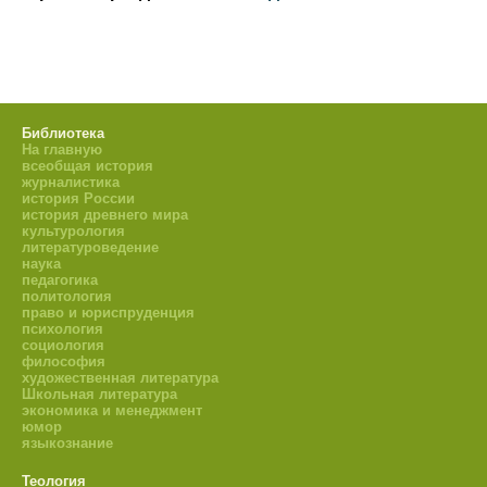
Библиотека
На главную
всеобщая история
журналистика
история России
история древнего мира
культурология
литературоведение
наука
педагогика
политология
право и юриспруденция
психология
социология
философия
художественная литература
Школьная литература
экономика и менеджмент
юмор
языкознание
Теология