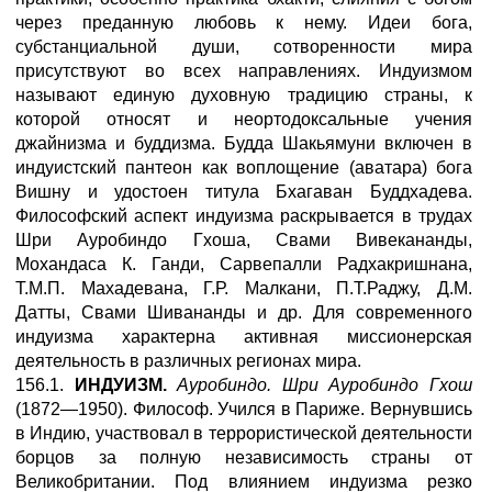
через преданную любовь к нему. Идеи бога,
субстанциальной души, сотворенности мира
присутствуют во всех направлениях. Индуизмом
называют единую духовную традицию страны, к
которой относят и неортодоксальные учения
джайнизма и буддизма. Будда Шакьямуни включен в
индуистский пантеон как воплощение (аватара) бога
Вишну и удостоен титула Бхагаван Буддхадева.
Философский аспект индуизма раскрывается в трудах
Шри Ауробиндо Гхоша, Свами Вивекананды,
Мохандаса К. Ганди, Сарвепалли Радхакришнана,
Т.М.П. Махадевана, Г.Р. Малкани, П.Т.Раджу, Д.М.
Датты, Свами Шивананды и др. Для современного
индуизма характерна активная миссионерская
деятельность в различных регионах мира.
156.1.
ИНДУИЗМ.
Ауробиндо. Шри Ауробиндо Гхош
(1872—1950). Философ. Учился в Париже. Вернувшись
в Индию, участвовал в террористической деятельности
борцов за полную независимость страны от
Великобритании. Под влиянием индуизма резко