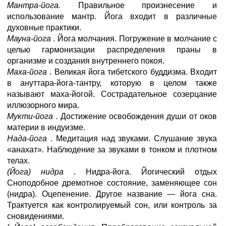
Мантра-йога.
Правильное произнесение и
использование мантр. Йога входит в различные
духовные практики.
Мауна-йога
. Йога молчания. Погружение в молчание с
целью гармонизации распределения праны в
организме и создания внутреннего покоя.
Маха-йога
. Великая йога тибетского буддизма. Входит
в ануттара-йога-тантру, которую в целом также
называют маха-йогой. Сострадательное созерцание
иллюзорного мира.
Мукти-йога
. Достижение освобождения души от оков
материи в индуизме.
Нада-йога
. Медитация над звуками. Слушание звука
«анахат». Наблюдение за звуками в тонком и плотном
телах.
(Йога) нидра
. Нидра-йога. Йогический отдых
Сноподобное дремотное состояние, заменяющее сон
(нидра). Оцепенение. Другое название — йога сна.
Трактуется как контролируемый сон, или контроль за
сновидениями.