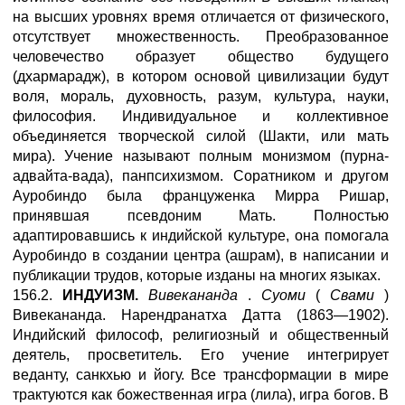
на высших уровнях время отличается от физического,
отсутствует множественность. Преобразованное
человечество образует общество будущего
(дхармарадж), в котором основой цивилизации будут
воля, мораль, духовность, разум, культура, науки,
философия. Индивидуальное и коллективное
объединяется творческой силой (Шакти, или мать
мира). Учение называют полным монизмом (пурна-
адвайта-вада), панпсихизмом. Соратником и другом
Ауробиндо была француженка Мирра Ришар,
принявшая псевдоним Мать. Полностью
адаптировавшись к индийской культуре, она помогала
Ауробиндо в создании центра (ашрам), в написании и
публикации трудов, которые изданы на многих языках.
156.2.
ИНДУИЗМ.
Вивекананда
.
Суоми
(
Свами
)
Вивекананда. Нарендранатха Датта (1863—1902).
Индийский философ, религиозный и общественный
деятель, просветитель. Его учение интегрирует
веданту, санкхью и йогу. Все трансформации в мире
трактуются как божественная игра (лила), игра богов. В