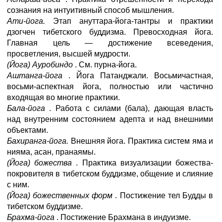
сознания на интуитивный способ мышления.
Ати-йога.
Этап ануттара-йога-тантры и практики
дзогчен тибетского буддизма. Превосходная йога.
Главная цель — достижение всеведения,
просветления, высшей мудрости.
(Йога) Ауробиндо
. См. пурна-йога.
Аштанга-йога
. Йога Патанджали. Восьмичастная,
восьми-аспектная йога, полностью или частично
входящая во многие практики.
Бала-йога
. Работа с силами (бала), дающая власть
над внутренним состоянием адепта и над внешними
объектами.
Бахиранга-йога.
Внешняя йога. Практика систем яма и
нияма, асан, пранаямы.
(Йога) божества
. Практика визуализации божества-
покровителя в тибетском буддизме, общение и слияние
с ним.
(Йога) божественных форм
. Постижение тел Будды в
тибетском буддизме.
Брахма-йога
. Постижение Брахмана в индуизме.