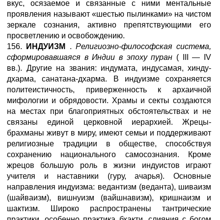
вкус, осязаемое и связанные с ними ментальные
проявления называют «шестью пылинками» на чистом
зеркале сознания, активно препятствующими его
просветлению и освобождению.
156.
ИНДУИЗМ
.
Религиозно-философская система,
сформировавшаяся в Индии в эпоху пуран
( III — IV
вв.). Другие на звания: индумата, индусамая, хинду-
дхарма, санатана-дхарма. В индуизме сохраняется
политеистичность, приверженность к архаичной
мифологии и обрядовости. Храмы и секты создаются
на местах при благоприятных обстоятельствах и не
связаны единой церковной иерархией. Жрецы-
брахманы живут в миру, имеют семьи и поддерживают
религиозные традиции в обществе, способствуя
сохранению национального самосознания. Кроме
жрецов большую роль в жизни индуистов играют
учителя и наставники (гуру, ачарья). Основные
направления индуизма: ведантизм (веданта), шиваизм
(шайваизм), вишнуизм (вайшнавизм), кришнаизм и
шактизм. Широко распространены тантрические
практики, особенно практика бхакти, слияния с богом