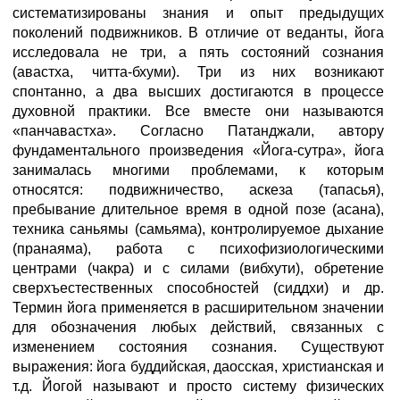
систематизированы знания и опыт предыдущих
поколений подвижников. В отличие от веданты, йога
исследовала не три, а пять состояний сознания
(авастха, читта-бхуми). Три из них возникают
спонтанно, а два высших достигаются в процессе
духовной практики. Все вместе они называются
«панчавастха». Согласно Патанджали, автору
фундаментального произведения «Йога-сутра», йога
занималась многими проблемами, к которым
относятся: подвижничество, аскеза (тапасья),
пребывание длительное время в одной позе (асана),
техника саньямы (самьяма), контролируемое дыхание
(пранаяма), работа с психофизиологическими
центрами (чакра) и с силами (вибхути), обретение
сверхъестественных способностей (сиддхи) и др.
Термин йога применяется в расширительном значении
для обозначения любых действий, связанных с
изменением состояния сознания. Существуют
выражения: йога буддийская, даосская, христианская и
т.д. Йогой называют и просто систему физических