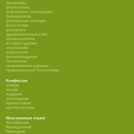
апокрифы
апологетика
библейские толкования
библиология
библейские словари
богословие
догматика
душепопечительство
екклесиология
история церкви
оккультизм
патрология
религиоведение
сектология
современная церковь
сравнительное богословие
Конфессии
атеизм
ислам
иудаизм
католицизм
православие
протестантизм
Иностранные языки
Английский
Французский
Немецкий