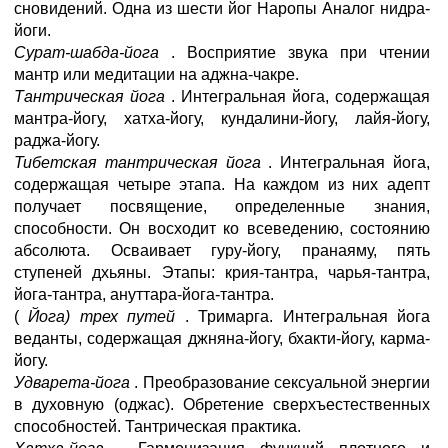
сновидений. Одна из шести йог Наропы Аналог нидра-
йоги.
Сурат-шабда-йога
. Восприятие звука при чтении
мантр или медитации на аджна-чакре.
Тантрическая йога
. Интегральная йога, содержащая
мантра-йогу, хатха-йогу, кундалини-йогу, лайя-йогу,
раджа-йогу.
Тибетская тантрическая йога
. Интегральная йога,
содержащая четыре этапа. На каждом из них адепт
получает посвящение, определенные знания,
способности. Он восходит ко всеведению, состоянию
абсолюта. Осваивает гуру-йогу, пранаяму, пять
ступеней дхьяны. Этапы: крия-тантра, чарья-тантра,
йога-тантра, ануттара-йога-тантра.
(
Йога) трех путей
. Тримарга. Интегральная йога
веданты, содержащая джняна-йогу, бхакти-йогу, карма-
йогу.
Удварета-йога
. Преобразование сексуальной энергии
в духовную (оджас). Обретение сверхъестественных
способностей. Тантрическая практика.