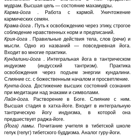
мудрам. Высшая цель — состояние махамудры.
Карма-йога
. Работа с кармой. Уничтожение
кармических семян.
Крама-йога
. Путь к освобождению через этику, строгое
соблюдение нравственных норм и предписаний.
Крия-йога
. Правильные действия тела, слов (речи) и
мысли. Одно из названий — повседневная йога.
Входит во многие практики.
Кундалини-йога
. Интегральная йога в тантрическом
индуизме (индусский тантризм). Практика
освобождения через подъем энергии кундалини.
Слияние сс. с божественным началом и просветление.
Кунта-йога.
Достижение высших состояний сознания
при медитации над знаками и символами.
Лайя-йога.
Растворение в Боге. Слияние с ним.
Высшая стадия в хатха-йоге. Входит в интегральную
тантрическую йогу индуизма, в которой она
предшествует раджа-йоге.
(Йога) ламы.
Почитание учителя в тибетской школе
гелук (гелуг) тибетского буддизма. Аналог гуру-йоги.