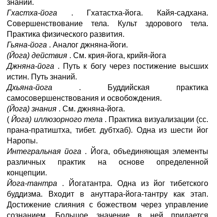
знаний.
Гхастха-йога
. Гхатастха-йога. Кайя-садхана.
Совершенствование тела. Культ здорового тела.
Практика физического развития.
Гьяна-йога
. Аналог джняна-йоги.
(Йога) действия
. См. крия-йога, крийя-йога
Джняна-йога
. Путь к богу через постижение высших
истин. Путь знаний.
Дхьяна-йога
. Буддийская практика
самосовершенствования и освобождения.
(Йога) знания
. См. джняна-йога.
(
Йога) иллюзорного тела
. Практика визуализации (сс.
прана-пратиштха, тибет. дубтхаб). Одна из шести йог
Наропы.
Интегральная йога
. Йога, объединяющая элементы
различных практик на основе определенной
концепции.
Йога-тантра
. Йогатантра. Одна из йог тибетского
буддизма. Входит в ануттара-йога-тантру как этап.
Достижение слияния с божеством через управление
сознанием. Большое значение в ней придается