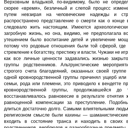
Верховным владыкой, по-видимому, было не определ
скорее «время», безличный и слепой процесс измен
путем невзирая на человеческие надежды и ст
распространено представление о смерти как о конце 
следовало жить настоящим. Имеются археологическ
загробную жизнь, но она, видимо, не предполагала в
утешением было воспитание детей и увеличение мощ
потому что родовые отношения были той сферой, где 
стремление к богатству, престижу и власти. Чужаки не игр
как все личные ценности задавались жизнью закрыт
группы родственников. Альтруистические мероприя
строгого счета благодеяний, оказанных своей группе
одной кровнородственной группы причинял ущерб или 
семьи, рода или племени, это приводило к вендетте 
кровнородственной группы, продолжавшейся до
восстанавливалось равновесие в результате отнятия 
равноценной компенсации за преступление. Подобн
длиться достаточно долго. Самыми влиятельными людь
религиозном смысле были кахины — шаманистические
входить в состояние транса и находить в своих 
родственников, верблюдов и разнообразные предметы.