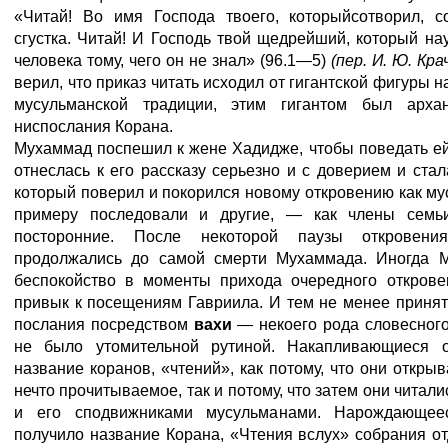
«Читай! Во имя Господа твоего, которыйсотворил, с
сгустка. Читай! И Господь твой щедрейший, который на
человека тому, чего он не знал» (96.1—5)
(пер. И. Ю. Кра
верил, что приказ читать исходил от гигантской фигуры н
мусульманской традиции, этим гигантом был архан
ниспослания Корана.
Мухаммад поспешил к жене Хадидже, чтобы поведать е
отнеслась к его рассказу серьезно и с доверием и ста
который поверил и покорился новому откровению как му
примеру последовали и другие, — как члены семь
посторонние. После некоторой паузы откровени
продолжались до самой смерти Мухаммада. Иногда 
беспокойство в моменты прихода очередного открове
привык к посещениям Гавриила. И тем не менее приня
послания посредством
вахи
— некоего рода словесног
не было утомительной рутиной. Накапливающиеся о
название коранов, «чтений», как потому, что они откры
нечто прочитываемое, так и потому, что затем они чита
и его сподвижниками мусульманами. Нарождающее
получило название Корана, «Чтения вслух» собрания о