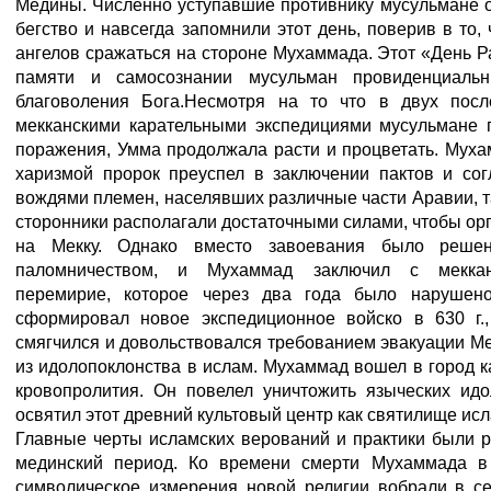
Медины. Численно уступавшие противнику мусульмане 
бегство и навсегда запомнили этот день, поверив в то,
ангелов сражаться на стороне Мухаммада. Этот «День Р
памяти и самосознании мусульман провиденциаль
благоволения Бога.Несмотря на то что в двух посл
мекканскими карательными экспедициями мусульмане 
поражения, Умма продолжала расти и процветать. Мух
харизмой пророк преуспел в заключении пактов и со
вождями племен, населявших различные части Аравии, так 
сторонники располагали достаточными силами, чтобы ор
на Мекку. Однако вместо завоевания было решен
паломничеством, и Мухаммад заключил с меккан
перемирие, которое через два года было нарушен
сформировал новое экспедиционное войско в 630 г.
смягчился и довольствовался требованием эвакуации М
из идолопоклонства в ислам. Мухаммад вошел в город ка
кровопролития. Он повелел уничтожить языческих ид
освятил этот древний культовый центр как святилище исл
Главные черты исламских верований и практики были 
мединский период. Ко времени смерти Мухаммада в 
символическое измерения новой религии вобрали в с