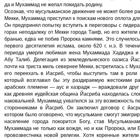
да и Мухаммад не желал покидать родину.
Осознав, что мусульманское движение не может более ра
Мекки, Мухаммад приступил к поискам нового оплота для
Он предпринял попытку вступить в переговоры с лидер
горах неподалеку от Мекки города Таиф, но его жители
бранью, едва не побив Пророка камнями. Это случилось
первого десятилетия ислама, около 620 г. н.э. В течен
периода умерли любимая жена Мухаммада Хадиджа и 
Абу Талиб. Делегация из земледельческого оазиса Йа
почти на триста миль севернее Мекки, встретилась с Му
его переехать в Иасриб, чтобы выступить там в роли 
который возглавил бы эту раздираемую жестокими р
арабских племени — аус и хазрадж — враждовали друг 
как древняя иудейская община Йасриба находилась сл
наковальней. Мухаммад ухватился за эту возможность п
сторонниками в Йасриб. Он заключил договор с йасри
котором было оговорено, что мусульмане смогут эмигрир
население города покорится Богу, став Мусульманам
Мухаммада не только как вождя, но и как Пророка, или 
провозвестника новой религии. Хотя коренные жители