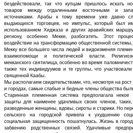
бездействовали, так что купцам пришлось искать н
товаров между отдаленными восточными и зап
источниками. Арабы к тому времени уже давно сл
выдающихся торговцев, но импульс, который был и
использованием Хиджаза и других аравийских маршру
региону, особенно Мекке, разбогатеть. Этот проце
воздействие на трансформацию общественной системы,
Мекку все большего числа людей и видоизменяя племе
взаимопомощи и политической власти. Религиоз
мекканского святилища, особенно во время паломничест
также тех индивидуумов и те группы, что участвовали
священной Каабы.
Мы располагаем свидетельствами, что, несмотря на рост
и городах, самые слабые и бедные члены общества бы
Старинная племенная система предполагала некое 
защиты для наименее удачливых своих членов, таких,
разведенные женщины, вдовы, сироты и старики. Но пер
сельского на городской привела к ухудшению соц
социальная защищенность пошатнулась. Жизнь в город
забвению родственных связей. Удачливые предпр