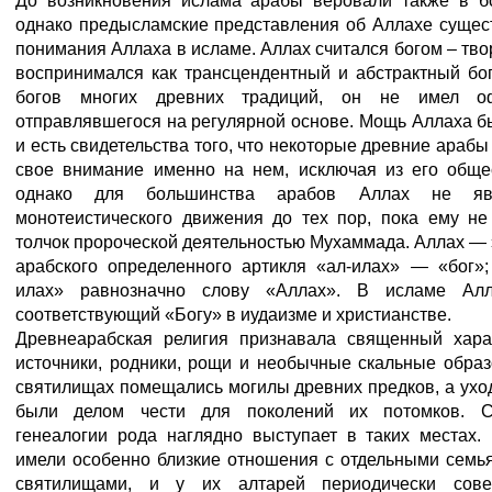
До возникновения ислама арабы веровали также в б
однако предысламские представления об Аллахе сущес
понимания Аллаха в исламе. Аллах считался богом – тво
воспринимался как трансцендентный и абстрактный бо
богов многих древних традиций, он не имел офи
отправлявшегося на регулярной основе. Мощь Аллаха 
и есть свидетельства того, что некоторые древние араб
свое внимание именно на нем, исключая из его обще
однако для большинства арабов Аллах не явл
монотеистического движения до тех пор, пока ему 
толчок пророческой деятельностью Мухаммада. Аллах —
арабского определенного артикля «ал-илах» — «бог»;
илах» равнозначно слову «Аллах». В исламе Ал
соответствующий «Богу» в иудаизме и христианстве.
Древнеарабская религия признавала священный харак
источники, родники, рощи и необычные скальные образ
святилищах помещались могилы древних предков, а уход
были делом чести для поколений их потомков. С
генеалогии рода наглядно выступает в таких местах.
имели особенно близкие отношения с отдельными семь
святилищами, и у их алтарей периодически сов