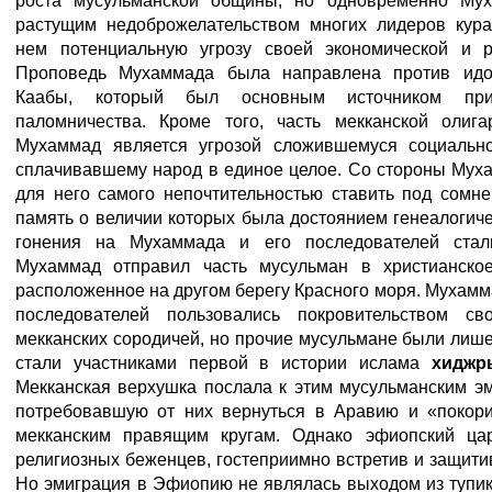
роста мусульманской общины, но одновременно Мух
растущим недоброжелательством многих лидеров кур
нем потенциальную угрозу своей экономической и р
Проповедь Мухаммада была направлена против идол
Каабы, который был основным источником пр
паломничества. Кроме того, часть мекканской олига
Мухаммад является угрозой сложившемуся социально
сплачивавшему народ в единое целое. Со стороны Мух
для него самого непочтительностью ставить под сомн
память о величии которых была достоянием генеалогиче
гонения на Мухаммада и его последователей стал
Мухаммад отправил часть мусульман в христианско
расположенное на другом берегу Красного моря. Мухамма
последователей пользовались покровительством св
мекканских сородичей, но прочие мусульмане были лиш
стали участниками первой в истории ислама
хидж
Мекканская верхушка послала к этим мусульманским э
потребовавшую от них вернуться в Аравию и «покорит
мекканским правящим кругам. Однако эфиопский цар
религиозных беженцев, гостеприимно встретив и защитив
Но эмиграция в Эфиопию не являлась выходом из тупи