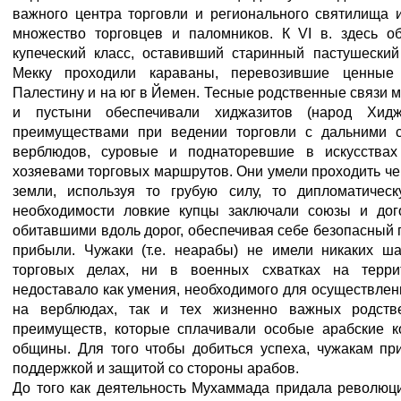
важного центра торговли и регионального святилища 
множество торговцев и паломников. К VI в. здесь о
купеческий класс, оставивший старинный пастушеский
Мекку проходили караваны, перевозившие ценные
Палестину и на юг в Йемен. Тесные родственные связи 
и пустыни обеспечивали хиджазитов (народ Хидж
преимуществами при ведении торговли с дальними с
верблюдов, суровые и поднаторевшие в искусства
хозяевами торговых маршрутов. Они умели проходить ч
земли, используя то грубую силу, то дипломатичес
необходимости ловкие купцы заключали союзы и дог
обитавшими вдоль дорог, обеспечивая себе безопасный 
прибыли. Чужаки (т.е. неарабы) не имели никаких ш
торговых делах, ни в военных схватках на терр
недоставало как умения, необходимого для осуществлен
на верблюдах, так и тех жизненно важных родств
преимуществ, которые сплачивали особые арабские к
общины. Для того чтобы добиться успеха, чужакам пр
поддержкой и защитой со стороны арабов.
До того как деятельность Мухаммада придала революц