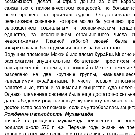
возможность делать быстрые деньги за счет карав
связанных с паломничеством концессий, но большинс
было брошено на произвол судьбы. Отсутствовало э
религиозное сознание, которое могло бы успешно про
вырождением социальным и экономическим тенден
единство, за исключением ограниченного числа си
недостижимым. Главной заботой людей была 
изнурительная, бессердечная погоня за богатством.
Ведущим племенем Мекки было племя
Курайш.
Многие и
располагали внушительным богатством, престижем 
олигархической системы, возникшей в Мекке в течение V
разделено на две крупные группы, называвшиес
«внешними» курайшитами. К числу первых относил
влиятельные, вторые занимали в обществе куда более
Однако племенная система была еще достаточно сильна
даже «бедному родственнику» курайшиту возможность 
достоинство всего племени, если ему требовалась защита
Рождение и молодость Мухаммада
точный год рождения мухаммада неизвестен, но впол
родился около 570 г. н.э. Первые годы жизни не пр
хорошего: отец умер еще до его рождения, а мать — когд