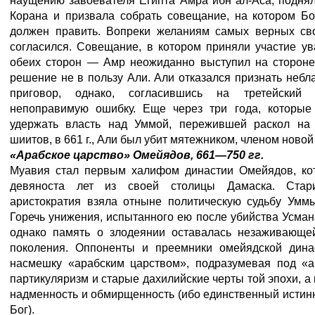
наущению завоевателя Египта Амра ибн ал-Аса, подня
Корана и призвала собрать совещание, на котором Бо
должен править. Вопреки желаниям самых верных св
согласился. Совещание, в котором приняли участие у
обеих сторон — Амр неожиданно выступил на сторон
решение не в пользу Али. Али отказался признать небл
приговор, однако, согласившись на третейский
непоправимую ошибку. Еще через три года, которые
удержать власть над Уммой, пережившей раскол на
шиитов, в 661 г., Али был убит мятежником, членом новой
«Арабское царство» Омейядов, 661—750 гг.
Муавия стал первым халифом династии Омейядов, ко
девяноста лет из своей столицы Дамаска. Стари
аристократия взяла отныне политическую судьбу Уммы
Горечь унижения, испытанного ею после убийства Усмана
однако память о злодеянии оставалась незаживающе
поколения. Оппоненты и преемники омейядской дина
насмешку «арабским царством», подразумевая под «а
партикуляризм и старые дахилийские черты той эпохи, а
надменность и обмирщенность (ибо единственный исти
Бог).