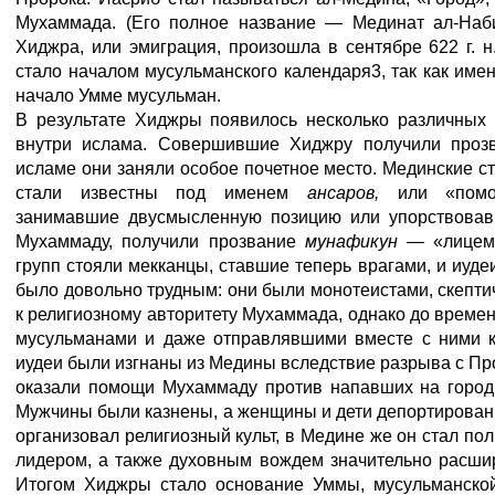
Мухаммада. (Его полное название — Мединат ал-Наби
Хиджра, или эмиграция, произошла в сентябре 622 г. н.
стало началом мусульманского календаря3, так как им
начало Умме мусульман.
В результате Хиджры появилось несколько различных г
внутри ислама. Совершившие Хиджру получили про
исламе они заняли особое почетное место. Мединские 
стали известны под именем
ансаров,
или «помо
занимавшие двусмысленную позицию или упорствовав
Мухаммаду, получили прозвание
мунафикун —
«лицем
групп стояли мекканцы, ставшие теперь врагами, и иуде
было довольно трудным: они были монотеистами, скепт
к религиозному авторитету Мухаммада, однако до време
мусульманами и даже отправлявшими вместе с ними ку
иудеи были изгнаны из Медины вследствие разрыва с Про
оказали помощи Мухаммаду против напавших на город 
Мужчины были казнены, а женщины и дети депортирова
организовал религиозный культ, в Медине же он стал по
лидером, а также духовным вождем значительно расши
Итогом Хиджры стало основание Уммы, мусульманско