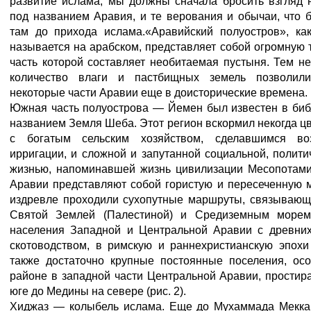
развитие ислама, мы должны сначала бросить взгляд 
под названием Аравия, и те верования и обычаи, что
там до прихода ислама.«Аравийский полуостров», ка
называется на арабском, представляет собой огромную
часть которой составляет необитаемая пустыня. Тем 
количество влаги и пастбищных земель позволили
некоторые части Аравии еще в доисторические времена.
Южная часть полуострова — Йемен был известен в биб
названием Земля Шеба. Этот регион вскормил некогда 
с богатым сельским хозяйством, сделавшимся во
ирригации, и сложной и запутанной социальной, полити
жизнью, напоминавшей жизнь цивилизации Месопотам
Аравии представляют собой гористую и пересеченную м
издревле проходили сухопутные маршруты, связывающ
Святой Землей (Палестиной) и Средиземным морем
населения Западной и Центральной Аравии с древни
скотоводством, в римскую и раннехристианскую эпохи
также достаточно крупные постоянные поселения, о
районе в западной части Центральной Аравии, прости
юге до Медины на севере (рис. 2).
Хиджаз — колыбель ислама. Еще до Мухаммада Мекка