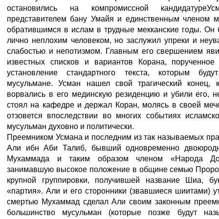
остановились на компромиссной кандидатуреУ
представителем бану Умайя и единственным членом ме
обратившимся в ислам в трудные мекканские годы. Он
лично неплохим человеком, но заслужил упреки и неу
слабостью и непотизмом. Главным его свершением яви
известных списков и вариантов Корана, порученное 
установление стандартного текста, которым буду
мусульмане. Усман нашел свой трагический конец, 
ворвались в его мединскую резиденцию и убили его, н
стоял на кафедре и держал Коран, молясь в своей меч
отзовется впоследствии во многих событиях исламско
мусульман духовно и политически.
Преемником Усмана и последним из так называемых пр
Али ибн Аби Талиб, бывший одновременно двоюрод
Мухаммада и таким образом членом «Народа До
занимавшую высокое положение в общине семью Пророк
крупной группировки, получившей название Шиа, бу
«партия». Али и его сторонники (звавшиеся шиитами) у
смертью Мухаммад сделал Али своим законным преемни
большинство мусульман (которые позже будут на