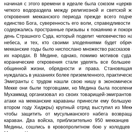
начиная с этого времени в идеале была союзом «церкви
четкого водораздела между религиозной и светской ж
откровения мекканского периода прежде всего подч
единство Бога, суверенность его воли, справедливости 
содержались пространные призывы к покаянию и покорн
день Страшного Суда, который поделит человечество на
небеса, и тех, кто своими злодеяниями будет обре
мекканские годы было ниспослано множество рассказов 
их народах. В Медине, однако, помимо мотивов суда
коранические откровения стали уделять все больше
общинной жизни, обрядности и права. Становяща
нуждалась в указаниях более приземленного, практическо
Эмигранты с трудом нашли свою нишу в экономическ
Мекке они были торговцами, но Медина была поселени
Мухаммад организовал из своих товарищей-эмигрантов
атаки на мекканские караваны принесли ему большую 
втором году Хиджры) крупный отряд выступил из Мекк
чтобы защитить от мусульманского набега возвра
караван. Два войска, приблизительно 950 мекканцев
Медины, сошлись в кровопролитном бою у колодцев 