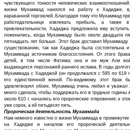
чувствующего тонкости человеческих взаимоотношений
жизни Мухаммад нанялся на работу к Хадидже, в
караванной торговлей. Благодаря тому что Мухаммад пре
работодательнице извлекать прибыль, а также 
привлекательности, Хадиджа предложила ему вступить
поженились, когда Мухаммаду было около двадцати п
пятнадцать лет больше. Этот брак доставил Мухаммаду
существованию, так как Хадиджа была состоятельна и
Мухаммада источником благосостояния. От этого брак
детей, в том числе Фатима; она и ее муж Али во
выдающихся персонажей раннего ислама. В годы долгого
Мухаммада с Хадиджой (он продолжался с 595 по 619 г. 
его единственной женой. По-видимому, этот брак б
удовлетворял обоих. Мухаммад очень любил и уважал 
много сделала, чтобы поддержать его в трудные годины 
около 610 г. начались его пророческие откровения; к э
уже сорок, а ей пятьдесят пять.
Пророческая деятельность Мухаммада
Нам немного известно о жизни Мухаммада в промежутке
на Хадидже и началом его пророческой деятельн