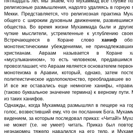
пятнадцать лет. Мы знаем, что Мухаммад все глубже п
религиозные размышления, надолго удаляясь в горную
Мекки. Представляется, что религиозная практика Му
общего с широким духовным движением, развившимся
общества. Во время жизни Мухаммада были и другие
чуткие мыслители, устремленные к углублению свое
Встречающееся в Коране слово
ханиф
об
монотеистическими убеждениями, не принадлежавших
христианам. Авраам называется в Коране х
«мусульманином», то есть человеком, предавшимся 
провозглашает, что Авраам является основателем первон
монотеизма в Аравии, который, однако, затем пост
политеистическое идолопоклонство, преобладавшее во
И все же оставались еще немногие ханифы, «прави
(таково буквальное значение термина) к верному пути
из таких ханифов.
Однажды, когда Мухаммад размышлял в пещере на го
голос, возвестивший ему, что он посланник Бога. Мухам
видением, за которым последовал приказ: «Читай!» Муха
не может (т.е. не умеет) читать. Приказ был повто
незнакомец тяжело навалился на его тело, и Мухам