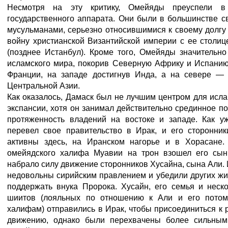
Несмотря на эту критику, Омейяды преуспели в
государственного аппарата. Они были в большинстве 
мусульманами, серьезно относившимися к своему долг
войну христианской Византийской империи с ее столи
(позднее Истанбул). Кроме того, Омейяды значительн
исламского мира, покорив Северную Африку и Испанию
Франции, на западе достигнув Инда, а на севере —
Центральной Азии.
Как оказалось, Дамаск был не лучшим центром для исл
экспансии, хотя он занимал действительно срединное по
протяженность владений на востоке и западе. Как у
перевел свое правительство в Ирак, и его сторонни
активны здесь, на Иранском нагорье и в Хорасане.
омейядского халифа Муавии на трон взошел его сын
набрало силу движение сторонников Хусайна, сына Али.
недовольны сирийским правлением и убедили других жи
поддержать внука Пророка. Хусайн, его семья и неск
шиитов (лояльных по отношению к Али и его потом
халифам) отправились в Ирак, чтобы присоединиться к
движению, однако были перехвачены более сильным