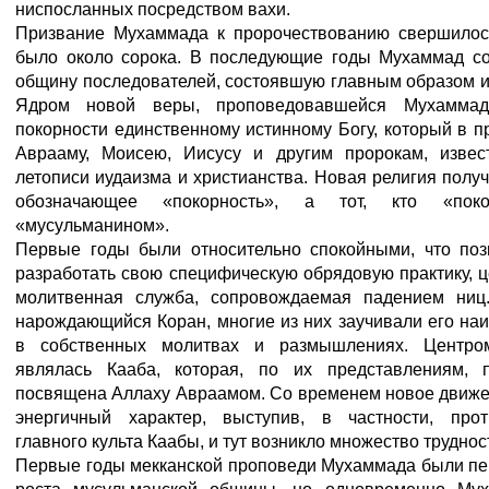
ниспосланных посредством вахи.
Призвание Мухаммада к пророчествованию свершилось 
было около сорока. В последующие годы Мухаммад с
общину последователей, состоявшую главным образом и
Ядром новой веры, проповедовавшейся Мухамма
покорности единственному истинному Богу, который в п
Аврааму, Моисею, Иисусу и другим пророкам, извес
летописи иудаизма и христианства. Новая религия полу
обозначающее «покорность», а тот, кто «поко
«мусульманином».
Первые годы были относительно спокойными, что по
разработать свою специфическую обрядовую практику, 
молитвенная служба, сопровождаемая падением ниц
нарождающийся Коран, многие из них заучивали его наи
в собственных молитвах и размышлениях. Центро
являлась Кааба, которая, по их представлениям, 
посвящена Аллаху Авраамом. Со временем новое движе
энергичный характер, выступив, в частности, прот
главного культа Каабы, и тут возникло множество труднос
Первые годы мекканской проповеди Мухаммада были пе