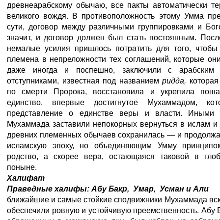
древнеарабскому обычаю, все пакты автоматически те
великого вождя. В противоположность этому Умма пре
сути, договор между различными группировками и Бог
значит, и договор должен был стать постоянным. Пос
немалые усилия пришлось потратить для того, чтобы
племена в непреложности тех соглашений, которые они
даже иногда и поспешно, заключили с арабским
отступниками, известная под названием
ридда,
которая
по смерти Пророка, восстановила и укрепила поша
единство, впервые достигнутое Мухаммадом, ко
представление о единстве веры и власти. Иными 
Мухаммада заставили непокорных вернуться в ислам и
древних племенных обычаев сохранилась — и продолжа
исламскую эпоху, но объединяющим Умму принципо
родство, а скорее вера, остающаяся таковой в гло
поныне.
Халифат
Праведные халифы: Абу Бакр, Умар, Усман и Али
ближайшие и
самые стойкие сподвижники Мухаммада вск
обеспечили ровную и устойчивую преемственность. Абу Б