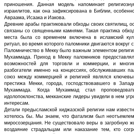
приношения. Данная модель напоминает религиозну
израилитов, как она зафиксирована в Библии, особенн
Авраама, Исаака и Иакова.
Древние арабы практиковали обходы своих святилищ, ос
связаны со священными камнями. Такая практика обхо
места была со временем включена в исламский куль
ритуал, во время которого паломники двигаются вокруг 
Паломничество в Мекку было важным элементом религи
Мухаммада. Приход в Мекку паломников предоставля
возможностей для торговли и коммерции, и многи
разбогатели именно на концессиях, обслуживавших па
союз между коммерцией и религией являлся ключев
престижа Мекки, города, господствовавшего в Запа
Мухаммада. Когда Мухаммад стал проповедова
идолопоклонства, мекканские лидеры увидели в нем уг
интересам.
Детали предысламской хиджазской религии нам известн
хотелось бы. Мы знаем, что фатализм был неотъемлем
миросозерцания. Не существовало веры в загробную ж
воздаяние страдальцам или наказание тем, кто сог