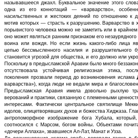
называвшееся джахл. Буквальное значение этого слов
одна из его коннотаций — «варварство», особен
насильственных и жестоких деяний по отношению к д
мотив которых — страсть к разрушению. Варварство в 
порывистого человека можно не заметить или в крайнем 
оно может являться ранним признаком его незаурядного
воина или вождя. Но если жизнь какого-либо лица я
цепью бессмысленного насилия и разрушительного бу
становится угрозой для общества, и его должно или укро
Поскольку в предысламской Аравии было много беззакони
отсутствовала устойчивая религиозная этика, пос
поколения прозвали период до возникновения ислама
варварства»), когда люди не ведали мира и благословен
Предысламская Аравия имела довольно рыхлую тр
верований и практики, связанную с племенными ценнос
интересами. Фактически центральное святилище Мек
идолов, олицетворявших духов и божества Хиджаза. Гл
антропоморфное изображение бога Хубала, который, 
соотносился с Марсом, богом войны. Объектами почит
«дочери Аллаха», звавшиеся Ал-Лат, Манат и Узза.