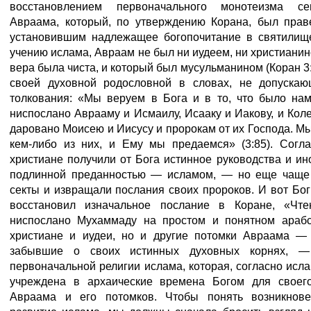
восстановлением первоначального монотеизма се
Авраама, который, по утверждению Корана, был прав
установившим надлежащее богопочитание в святилищ
учению ислама, Авраам не был ни иудеем, ни христианин
вера была чиста, и который был мусульманином (Коран 3:
своей духовной родословной в словах, не допускаю
толкования: «Мы веруем в Бога и в то, что было на
ниспослано Аврааму и Исмаилу, Исааку и Иакову, и Коле
даровано Моисею и Иисусу и пророкам от их Господа. М
кем-либо из них, и Ему мы предаемся» (3:85). Согла
христиане получили от Бога истинное руководства и ин
подлинной преданностью — исламом, — но еще чаще 
секты и извращали послания своих пророков. И вот Бо
восстановил изначальное послание в Коране, «Чте
ниспослано Мухаммаду на простом и понятном арабс
христиане и иудеи, но и другие потомки Авраама —
забывшие о своих истинных духовных корнях, —
первоначальной религии ислама, которая, согласно исл
учреждена в архаические времена Богом для своего
Авраама и его потомков. Чтобы понять возникнове