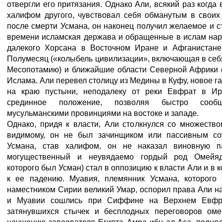
отвергли его притязания. Однако Али, всякий раз когда
халифом другого, чувствовал себя обманутым в своих 
после смерти Усмана, он наконец получил желаемое и с
времени исламская держава и обращенные в ислам нар
далекого Хорсана в Восточном Иране и Афганистане
Полумесяц («колыбель цивилизации», включающая в себ
Месопотамию) и ближайшие области Северной Африки с
Ислама. Али перевел столицу из Медины в Куфу, новое г
на краю пустыни, неподалеку от реки Евфрат в Ир
срединное положение, позволяя быстро соо
мусульманскими провинциями на востоке и западе.
Однако, придя к власти, Али столкнулся со множество
видимому, он не был зачинщиком или пассивным соу
Усмана, став халифом, он не наказал виновную п
могущественный и неувядаемо гордый род Омейяд
которого был Усман) стал в оппозицию к власти Али и в 
к ее падению. Муавия, племянник Усмана, которого
наместником Сирии великий Умар, оспорил права Али н
и Муавии сошлись при Сиффине на Верхнем Евфра
затянувшихся стычек и бесплодных переговоров оме