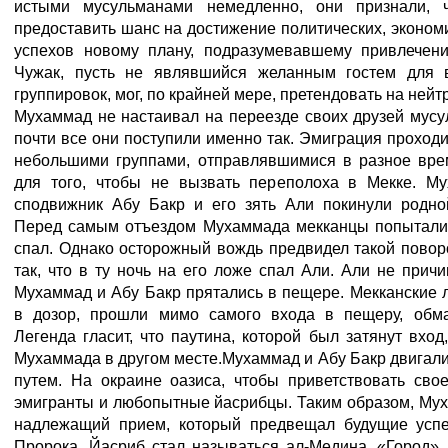
истыми мусульманами немедленно, они признали, 
предоставить шанс на достижение политических, эконом
успехов новому плану, подразумевавшему привлечение
Чужак, пусть не являвшийся желанным гостем для 
группировок, мог, по крайней мере, претендовать на нейт
Мухаммад не настаивал на переезде своих друзей мусу
почти все они поступили именно так. Эмиграция проходи
небольшими группами, отправлявшимися в разное врем
для того, чтобы не вызвать переполоха в Мекке. Му
сподвижник Абу Бакр и его зять Али покинули родно
Перед самым отъездом Мухаммада мекканцы попытались
спал. Однако осторожный вождь предвидел такой повор
так, что в ту ночь на его ложе спал Али. Али не причи
Мухаммад и Абу Бакр прятались в пещере. Мекканские
в дозор, прошли мимо самого входа в пещеру, обма
Легенда гласит, что паутина, которой был затянут вход
Мухаммада в другом месте.Мухаммад и Абу Бакр двигал
путем. На окраине оазиса, чтобы приветствовать сво
эмигранты и любопытные йасрибцы. Таким образом, Му
надлежащий прием, который предвещал будущие успе
Пророка. Йасриб стал называться ал-Медина, «Город»,