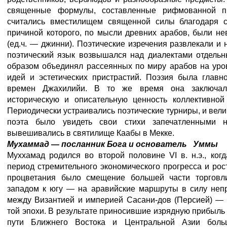
священные формулы, составленные рифмованной п
считались вместилищем священной силы благодаря с
причиной которого, по мысли древних арабов, были н
(ед.ч. — джинни). Поэтические изречения развлекали и 
поэтический язык возвышался над диалектами отдель
образом объединял рассеянных по миру арабов на уро
идей и эстетических пристрастий. Поэзия была главн
времен Джахилийи. В то же время она заключа
историческую и описательную ценность коллективно
Периодически устраивались поэтические турниры, и вел
поэта было увидеть свои стихи запечатленными н
вывешивались в святилище Каабы в Мекке.
Мухаммад
—
посланник Бога и основатель Уммы
Муххамад родился во второй половине VI в. н.э., ко
период стремительного экономического прогресса и рос
процветания было смещение большей части торговл
западом к югу — на аравийские маршруты в силу не
между Византией и империей Сасани-дов (Персией) —
той эпохи. В результате приносившие изрядную прибыль
пути Ближнего Востока и Центральной Азии боль