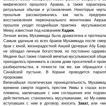
мифического прошлого Аравии, а также характерн
ритуальные обычаи и установления. Некоторые черт
прошлым рассматривались как часть предприн
восстановления первоначального монотеизма Авраа
прошлое уходит позднейшая практика мусульманско
Мекку, известная под названием
Хаджж.
Личная жизнь Мухаммада была драматична и протекала 
Самым удачным из всех браков Мухаммада после смер
брак с юной, жизнерадостной Аишей (дочерью Абу Бакр
не обладал личным богатством, но постоянно одарива
Медине был также главной мечетью мусульманской общ
приходилось принимать в своем доме просителей и пров
разбирательства, в точности так же, как обращался
Синайской пустыне. В Коране проводится парал
пророками.
Величайшая политическая проницательность Мухамма
времени смерти поднять престиж Уммы в глазах все
племена, заключавшие с ним соглашения или подчин
действительно становились мусульманами, но Му-хамм
вступавших с ним в договор, вносить
Закат,
или «м