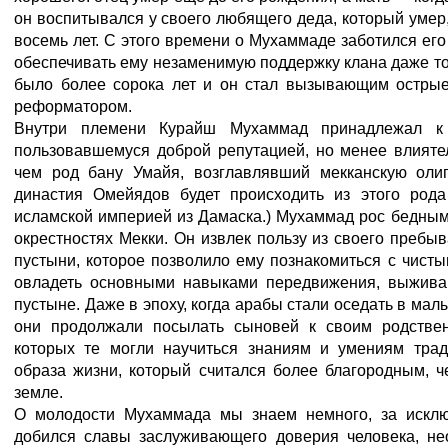
он воспитывался у своего любящего деда, который умер,
восемь лет. С этого времени о Мухаммаде заботился ег
обеспечивать ему незаменимую поддержку клана даже то
было более сорока лет и он стал вызывающим остры
реформатором.
Внутри племени Курайш Мухаммад принадлежал к
пользовавшемуся доброй репутацией, но менее влияте
чем род бану Умайя, возглавлявший мекканскую оли
династия Омейядов будет происходить из этого род
исламской империей из Дамаска.) Мухаммад рос бедным 
окрестностях Мекки. Он извлек пользу из своего пребы
пустыни, которое позволило ему познакомиться с чист
овладеть основными навыками передвижения, выжива
пустыне. Даже в эпоху, когда арабы стали оседать в мал
они продолжали посылать сыновей к своим родствен
которых те могли научиться знаниям и умениям трад
образа жизни, который считался более благородным, 
земле.
О молодости Мухаммада мы знаем немного, за исклю
добился славы заслуживающего доверия человека, н