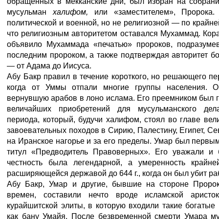
обращенных в мекканские дни, был избран на собран
мусульман
халифом,
или «заместителем», Пророка
политической и военной, но не религиозной — по крайне
что религиозным авторитетом оставался Мухаммад. Кор
объявило Мухаммада «печатью» пророков, подразумев
последним пророком, а также подтверждая авторитет б
— от Адама до Иисуса.
Абу Бакр правил в течение короткого, но решающего пер
когда от Уммы отпали многие группы населения. Он
вернувшую арабов в лоно ислама. Его преемником был г
величайших приобретений для мусульманского дела
периода, который, будучи халифом, стоял во главе вел
завоевательных походов в Сирию, Палестину, Египет, Се
на Иранское нагорье и за его пределы. Умар был перв
титул «Предводитель Правоверных». Его уважали и 
честность была легендарной, а умеренность крайне
расширяющейся державой до 644 г., когда он был убит ра
Абу Бакр, Умар и другие, бывшие на стороне Проро
времен, составили нечто вроде исламской аристок
курайшитской элиты, в которую входили такие богатые
как бану Умайя. После безвременной смерти Умара м