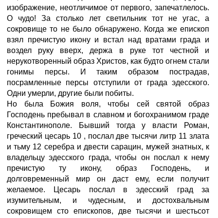
изображение, неотличимое от первого, запечатлелось.
О чудо! За столько лет светильник тот не угас, а
сокровище то не было обнаружено. Когда же епископ
взял пречистую икону и встал над вратами града и
воздел руку вверх, держа в руке тот честной и
нерукотворенный образ Христов, как будто огнем стали
гонимы персы. И таким образом пострадав,
посрамленные персы отступили от града эдесского.
Одни умерли, другие были побиты.
Но была Божия воля, чтобы сей святой образ
Господень пребывал в славном и богохранимом граде
Константинополе. Бывший тогда у власти Роман,
греческий цесарь 10 , послал две тысячи литр 11 злата
и тьму 12 серебра и двести сарацин, мужей знатных, к
владельцу эдесского града, чтобы он послал к нему
пречистую ту икону, образ Господень, и
долговременный мир он даст ему, если получит
желаемое. Цесарь послал в эдесский град за
изумительным, и чудесным, и достохвальным
сокровищем сто епископов, две тысячи и шестьсот