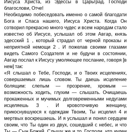
Иисуса Христа, из Эдессы в Царьград. Господи
благослови, Отче!
Необходимо побеседовать именно о самой благодати
Бога и Спаса нашего, Иисуса Христа. Когда Он
сотворил прекрасно много чудес и всем народам стало
известно об Иисусе, услышал об этом Авгар, князь
эдесский 1 , который страдал от черной проказы и
неприятной немощи 2 . И пожелав своими глазами
видеть Самого Создателя и не будучи в состоянии,
Авгар послал к Иисусу умоляющее послание, говоря [в
нем] так:
«Я слышал о Тебе, Господи, и о Твоих исцелениях,
совершаемых лишь словом. Ты даешь исцеление
болящим: слепым — прозрение, хромым —
возможность ходить, глухим — слышать. Очищаешь
прокаженных и мучимых долговременными недугами
исцеляешь 3 . И кровоточивую женщину,
прикоснувшуюся к одеждам Твоим, Ты исцелил 4 и
мертвых воскрешаешь. И я услышал и понял сердцем
своим, что Ты один из двух, сошедший с небес, и что
Ты — Сын Божий. Слышу же и то, Господи, что иудеи