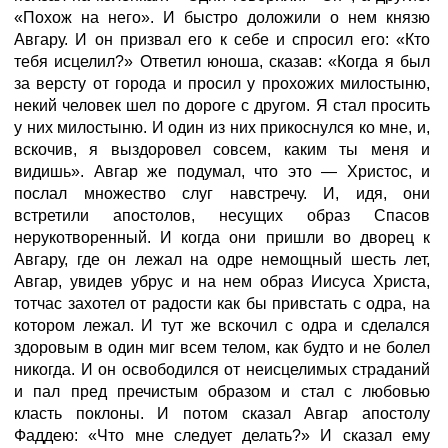
«Похож на него». И быстро доложили о нем князю
Авгару. И он призвал его к себе и спросил его: «Кто
тебя исцелил?» Ответил юноша, сказав: «Когда я был
за версту от города и просил у прохожих милостыню,
некий человек шел по дороге с другом. Я стал просить
у них милостыню. И один из них прикоснулся ко мне, и,
вскочив, я выздоровел совсем, каким ты меня и
видишь». Авгар же подумал, что это — Христос, и
послал множество слуг навстречу. И, идя, они
встретили апостолов, несущих образ Спасов
нерукотворенный. И когда они пришли во дворец к
Авгару, где он лежал на одре немощный шесть лет,
Авгар, увидев убрус и на нем образ Иисуса Христа,
тотчас захотел от радости как бы привстать с одра, на
котором лежал. И тут же вскочил с одра и сделался
здоровым в один миг всем телом, как будто и не болел
никогда. И он освободился от неисцелимых страданий
и пал пред пречистым образом и стал с любовью
класть поклоны. И потом сказал Авгар апостолу
Фаддею: «Что мне следует делать?» И сказал ему