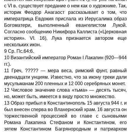
с VI в. существует предание о нем как о художнике. Так,
историк Феодор Анагаост рассказывает о том, что
императрица Евдокия прислала из Иерусалима образ
Богоматери, выполненный евангелистом Лукой.
Согласно сообщению Никифора Каллиста («Церковная
история». VI. 16), Лука признается автором еще
нескольких икон.
9 Ср. Пс.64:6.
10 Византийский император Роман I Лакапин (920—944
гг.).
11 Греч, ????? — мера веса, римский фунт, равный
двенадцати унциям. Известно, что за икону греки дали
мусульманам 200 пленных и 12 000 серебряных монет.
12 Числовое значение слова «тьма» — десять тысяч,
но, может быть, имеется в виду просто множество.
13 Образ прибыл в Константинополь 15 августа 944 г. и
был внесен сперва во Влахернский храм. 16 августа он
торжественной процессией во главе с сыновьями
Романа Лакапина Стефаном и Константином, его
зятем Константином Багрянородным и патриархом