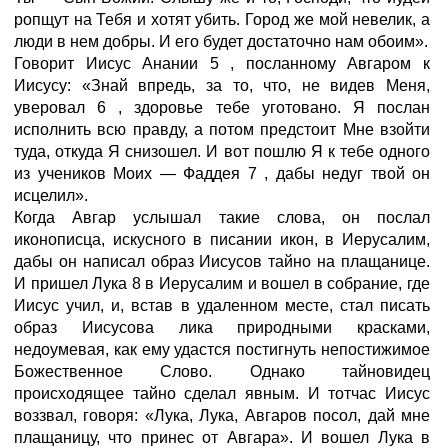
ропщут на Тебя и хотят убить. Город же мой невелик, а
люди в нем добры. И его будет достаточно нам обоим».
Говорит Иисус Анании 5 , посланному Авгаром к
Иисусу: «Знай впредь, за то, что, не видев Меня,
уверовал 6 , здоровье тебе уготовано. Я послан
исполнить всю правду, а потом предстоит Мне взойти
туда, откуда Я снизошел. И вот пошлю Я к тебе одного
из учеников Моих — Фаддея 7 , дабы недуг твой он
исцелил».
Когда Авгар услышал такие слова, он послал
иконописца, искусного в писании икон, в Иерусалим,
дабы он написал образ Иисусов тайно на плащанице.
И пришел Лука 8 в Иерусалим и вошел в собрание, где
Иисус учил, и, встав в удаленном месте, стал писать
образ Иисусова лика природными красками,
недоумевая, как ему удастся постигнуть непостижимое
Божественное Слово. Однако тайновидец
происходящее тайно сделал явным. И тотчас Иисус
воззвал, говоря: «Лука, Лука, Авгаров посол, дай мне
плащаницу, что принес от Авгара». И вошел Лука в