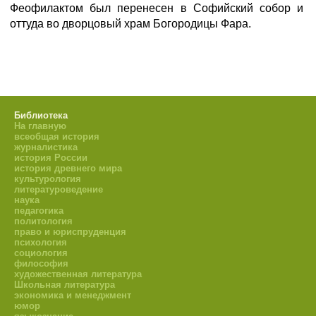
Феофилактом был перенесен в Софийский собор и
оттуда во дворцовый храм Богородицы Фара.
Библиотека
На главную
всеобщая история
журналистика
история России
история древнего мира
культурология
литературоведение
наука
педагогика
политология
право и юриспруденция
психология
социология
философия
художественная литература
Школьная литература
экономика и менеджмент
юмор