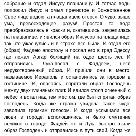
собрание и отдал Иисусу плащаницу. И тотчас воды
попросил Иисус и омыл пречистое и Божественное
Свое лицо водою, а плащаницею отерся. О чудо, выше
ума, превосходящее разум! Простая та вода
преобразовалась в краски и, скатившись, закрепилась
на плащанице, и явился образ Иисусов на плащанице,
так что ужаснулись и в страхе все были. И отдал его
(образ) Фаддею апостолу и послал его в град Эдессу,
где лежал Авгар болящий на одре шесть лет. И
отправились Лука-посол с Фаддеем, неся
нерукотворенный образ. И пришли они в место,
называемое Иераполь, и остановились за городом в
гостинице. И, опасаясь, спрятали образ Господень
между двух глиняных плит. И явился столп огненный с
небес и встал над тем местом, где был спрятан образ
Господень. Когда же стража увидела такое чудо,
завопила громким голосом. И когда услышали все
люди в городе, всполошились, и было смятение
великое в городе. Фаддей же и Лука быстро взяли
образ Господень и отправились в путь свой. Когда же