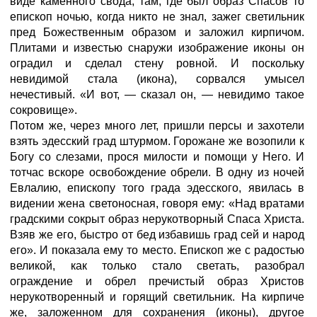
виде каменного свода, там, где был образ Спасов то
епископ ночью, когда никто не знал, зажег светильник
пред Божественным образом и заложил кирпичом.
Плитами и известью снаружи изображение иконы он
оградил и сделал стену ровной. И поскольку
невидимой стала (икона), сорвался умысел
нечестивый. «И вот, — сказал он, — невидимо такое
сокровище».
Потом же, через много лет, пришли персы и захотели
взять эдесский град штурмом. Горожане же возопили к
Богу со слезами, прося милости и помощи у Него. И
тотчас вскоре освобождение обрели. В одну из ночей
Евлалию, епископу того града эдесского, явилась в
видении жена светоносная, говоря ему: «Над вратами
градскими сокрыт образ нерукотворный Спаса Христа.
Взяв же его, быстро от бед избавишь град сей и народ
его». И показала ему то место. Епископ же с радостью
великой, как только стало светать, разобрал
ограждение и обрел пречистый образ Христов
нерукотворенный и горящий светильник. На кирпиче
же, заложенном для сохранения (иконы), другое