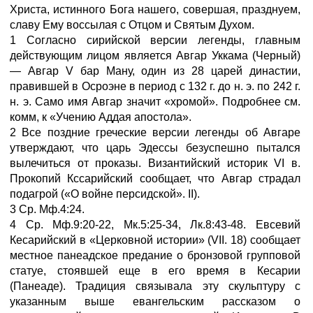
Христа, истинного Бога нашего, совершая, празднуем,
славу Ему воссылая с Отцом и Святым Духом.
1 Согласно сирийской версии легенды, главным
действующим лицом является Авгар Уккама (Черный)
— Авгар V бар Ману, один из 28 царей династии,
правившей в Осроэне в период с 132 г. до н. э. по 242 г.
н. э. Само имя Авгар значит «хромой». Подробнее см.
комм, к «Учению Аддая апостола».
2 Все поздние греческие версии легенды об Авгаре
утверждают, что царь Эдессы безуспешно пытался
вылечиться от проказы. Византийский историк VI в.
Прокопий Кссарийский сообщает, что Авгар страдал
подагрой («О войне персидской». II).
3 Ср. Мф.4:24.
4 Ср. Мф.9:20-22, Мк.5:25-34, Лк.8:43-48. Евсевий
Кесарийский в «Церковной истории» (VII. 18) сообщает
местное панеадское предание о бронзовой групповой
статуе, стоявшей еще в его время в Кесарии
(Панеаде). Традиция связывала эту скульптуру с
указанным выше евангельским рассказом о