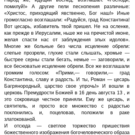
помилуй!» А другие пели песнопения различные:
«Христос, приходящий явственно, Бог наш!» Иные
громогласно возглашали: «Радуйся, град Константина!
Вот цесарь, избавитель твой пришел. Не на осленке,
как прежде в Иерусалим, ньше же на пречистой иконе,
желая спасти нас от заблуждения злых идолов».
Многие же больные без числа исцеление обрели:
слепые прозрели, глухие стали слышать, хромые —
быстрее серны стали бегать, немые — заговорили, и
все бесноватые исцеление обрели. Все же возглашали
громким голосом: «Прими,— говорили,— град
Константина, славу и радость. И ты, Роман — цесарь
Багрянородный, царство свое упрочь!» И вошли в
церковь Премудрости Божией в 16 день августа 13 , и
это сокровище честное приняли. Ему же цесарь, и
святитель, и просто все множество с радостью
поклонились и, поцеловав, положили в раке
златокованой.
И отсюда — светлое торжество пришествия
божественного изображения богочеловеческого образа