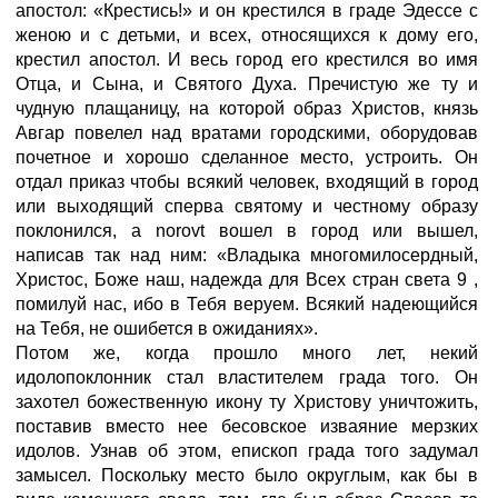
апостол: «Крестись!» и он крестился в граде Эдессе с
женою и с детьми, и всех, относящихся к дому его,
крестил апостол. И весь город его крестился во имя
Отца, и Сына, и Святого Духа. Пречистую же ту и
чудную плащаницу, на которой образ Христов, князь
Авгар повелел над вратами городскими, оборудовав
почетное и хорошо сделанное место, устроить. Он
отдал приказ чтобы всякий человек, входящий в город
или выходящий сперва святому и честному образу
поклонился, a norovt вошел в город или вышел,
написав так над ним: «Владыка многомилосердный,
Христос, Боже наш, надежда для Всех стран света 9 ,
помилуй нас, ибо в Тебя веруем. Всякий надеющийся
на Тебя, не ошибется в ожиданиях».
Потом же, когда прошло много лет, некий
идолопоклонник стал властителем града того. Он
захотел божественную икону ту Христову уничтожить,
поставив вместо нее бесовское изваяние мерзких
идолов. Узнав об этом, епископ града того задумал
замысел. Поскольку место было округлым, как бы в