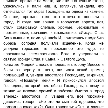
пришли горожане на место, где стоял огненный столп,
ужаснулись и пали ниц, и, взглянув, увидели, что
отпечатался тот образ Господень на одном из камней.
Они же, горожане, взяв этот отпечаток, понесли в
город. И когда они вошли в городские ворота, вот,
стали собираться слепые, хромые, бесноватые и
прокаженные, кричащие и взывающие: «Иисус, Спас
Бога вышнего, помилуй нас!» И, прикасаясь к подобию
образа Господня, получали исцеление. Когда же
увидели горожане те преславное это чудо, то
прославили всемилостивого Бога и уверовали в
святую Троицу, Отца, и Сына, и Святого Духа.
Когда же Фаддей с послом подошли к городу Эдессе и
были за версту от него, появился некий хромец
ползающий и, увидев апостолов Господних, закричал,
говоря: «Помилуй меня!» И прикоснулся апостол
Господень, который нес образ Господень, к нему, и
тотчас же вскочил хромой и побежал быстро в город
впереди апостолов. И, увидев его, все горожане
дивились, говоря: «Не это ли сын той вдовицы, что
ползал на коленках?» Одни говорили: «Он», а другие: