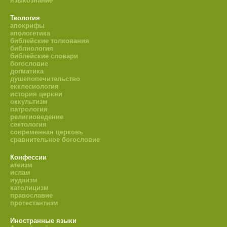
языкознание
Теология
апокрифы
апологетика
библейские толкования
библиология
библейские словари
богословие
догматика
душепопечительство
екклесиология
история церкви
оккультизм
патрология
религиоведение
сектология
современная церковь
сравнительное богословие
Конфессии
атеизм
ислам
иудаизм
католицизм
православие
протестантизм
Иностранные языки