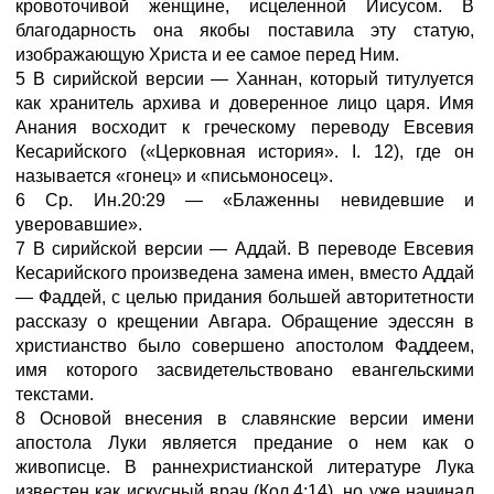
кровоточивой женщине, исцеленной Иисусом. В
благодарность она якобы поставила эту статую,
изображающую Христа и ее самое перед Ним.
5 В сирийской версии — Ханнан, который титулуется
как хранитель архива и доверенное лицо царя. Имя
Анания восходит к греческому переводу Евсевия
Кесарийского («Церковная история». I. 12), где он
называется «гонец» и «письмоносец».
6 Ср. Ин.20:29 — «Блаженны невидевшие и
уверовавшие».
7 В сирийской версии — Аддай. В переводе Евсевия
Кесарийского произведена замена имен, вместо Аддай
— Фаддей, с целью придания большей авторитетности
рассказу о крещении Авгара. Обращение эдессян в
христианство было совершено апостолом Фаддеем,
имя которого засвидетельствовано евангельскими
текстами.
8 Основой внесения в славянские версии имени
апостола Луки является предание о нем как о
живописце. В раннехристианской литературе Лука
известен как искусный врач (Кол.4:14), но уже начинал