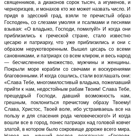
священников, а диаконов сорок тысяч, а игуменов, и
черноризцев, и монахов кто же может назвать число. И
придя в эдесский град, взяли те пречистый образ
Господень, со слезами умоляя и псалмами и песнями
взывая: «О владыко, Господи, помилуй!» И когда они
приблизились к греческой стране, стало известно
цесарю и патриарху, что уже приблизились и они с
образом нерукотворенным. Вышел цесарь со всеми
сановниками, и патриарх со всем клиром, и весь народ
— бесчисленное множество, мужчины и женщины.
Покрыли море корабли со свечами и воскурениями
благовонными. И когда сошлись, стали возглашать они:
«Слава Тебе, многомилостивый владыка, пожелавший
прийти к нам, недостойным рабам Твоим! Слава Тебе,
прещедрый Господи, давший возможность нам,
грешным, поклониться пречистому образу Твоему!
Слава, Христос, Твоей воле, ибо устраиваешь все на
пользу и для спасения рода человеческого!» И когда
вошли все в город, понес патриарх над головой ковчег
златой, в котором было сокровище дороже всего мира.
Народ же, идущий вослед, возглашал: «Господи,