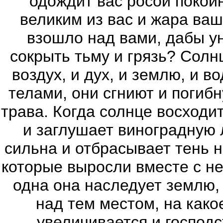
одождит вас росой покой
великим из вас и жара ваш
взошло над вами, дабы ун
сокрыть тьму и грязь? Солн
воздух, и дух, и землю, и в
телами, они сгниют и погибн
трава. Когда солнце восходи
и заглушает виноградную 
сильна и отбрасывает тень н
которые выросли вместе с не
одна она наследует землю, 
над тем местом, на како
увеличивается и господс