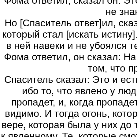
Фома ответил, сказал он: Это
не зна
Но [Спаситель ответ]ил, ска
который стал [искать истину]
в ней навеки и не убоялся т
Фома ответил, он сказал: На
том, что 
Спаситель сказал: Это и ест
ибо то, что явлено у люд
пропадет, и, когда пропадет
видимо. И тогда огонь, кото
вере, которая была у них до
к явленному. Те, которые смо