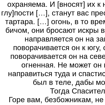
охраняема. И [вносят] их к
глу]пости […], станут вас пре
тартара. […] огонь, в то вр
бичом, они бросают искры в
направляется он на за
поворачивается он к югу, 
поворачивается он на севе
огненная. Не может он 
направиться туда и спастис
был в теле, дабы мо
Тогда Спасител
Горе вам, безбожникам, н