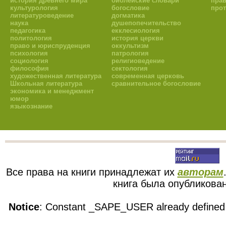
история древнего мира
библейские словари
пра
культурология
богословие
прот
литературоведение
догматика
наука
душепопечительство
педагогика
екклесиология
политология
история церкви
право и юриспруденция
оккультизм
психология
патрология
социология
религиоведение
философия
сектология
художественная литература
современная церковь
Школьная литература
сравнительное богословие
экономика и менеджмент
юмор
языкознание
Все права на книги принадлежат их
авторам
книга была опубликован
Notice
: Constant _SAPE_USER already defined