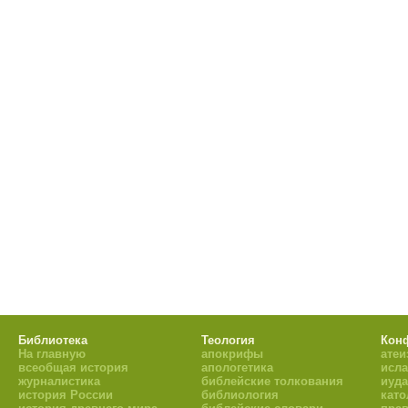
Библиотека
Теология
Кон
На главную
апокрифы
атеи
всеобщая история
апологетика
исл
журналистика
библейские толкования
иуд
история России
библиология
кат