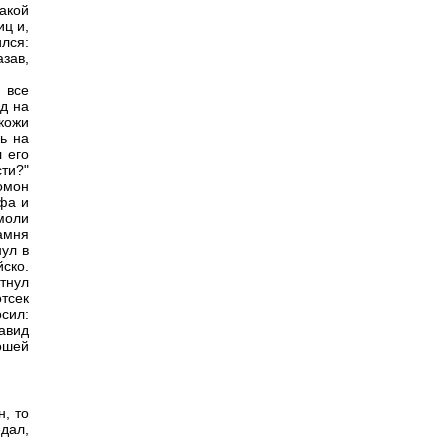
акой
иц и,
лся:
зав,
 все
ид на
 кожи
ь на
л его
ти?"
ломон
афа и
моли
камня
нул в
ско.
етнул
отсек
сил:
авид
ошей
н, то
дал,