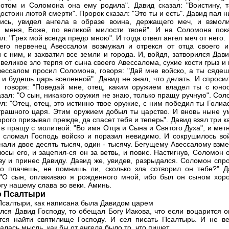
потом и Соломона она ему родила". Давид сказал: "Воистину, т
остоин лютой смерти". Пророк сказал: "Это ты и есть". Давид пал н
ись, увидел ангела в образе воина, держащего меч, и взмоли
 меня, Боже, по великой милости твоей". И на Соломона пока
: "Грех мой всегда предо мною". И тогда отвел ангел меч от него.
го первенец Авессалом возмужал и отрекся от отца своего и
 с ним, и захватил все земли и города. И, войдя, затворился Дав
 великое зло терпя от сына своего Авессалома, сухие кости грыз и
вессалом просил Соломона, говоря: "Дай мне войско, а ты сядеш
 и будешь царь вселенной". Давид не знал, что делать. И спроси
 говоря: "Поведай мне, отец, каким оружием владел ты с юнос
азал: "О сын, никакого оружия не знаю, только пращу ручную". Со
ул: "Отец, отец, это истинно твое оружие, с ним победил ты Голи
трашного царя. Этим оружием добыл ты царство. И вновь ныне у
орого призывал прежде, да спасет тебя и теперь". Давид взял три 
 в пращу с молитвой: "Во имя Отца и Сына и Святого Духа", и мет
и сломал Господь войско и поразил невидимо. И сокрушилось вой
гнали двое десять тысяч, один - тысячу. Бегущему Авессалому взм
лосы его, и зацепил-ся он за ветвь, и повис. Настигнув, Соломон 
ву и принес Давиду. Давид же, увидев, разрыдался. Соломон спро
то плачешь, не помнишь ли, сколько зла сотворил он тебе?" Д
 "О сын, оплакиваю я рожденного мной, ибо был он сыном хор
огу нашему слава во веки. Аминь.
о Псалтыри
Псалтыри, как написана была Давидом царем
ялся Давид Господу, то обещал Богу Иакова, что если воцарится о
тся найти святилище Господу. И сел писать Псалтырь. И не ве
алась мысль, как бы от ангела было то, что пишет.