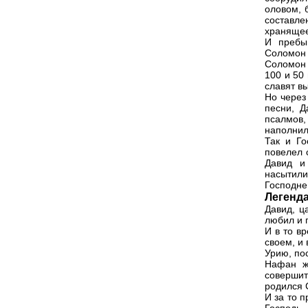
оловом, 
составле
хранящее
И пребы
Соломон 
Соломон 
100 и 50
славят в
Но через
песни, Д
псалмов,
наполнил
Так и Го
повелел 
Давид и
насытили
Господне
Легенда
Давид, ц
любил и 
И в то в
своем, и
Урию, по
Нафан ж
совершит
родился 
И за то 