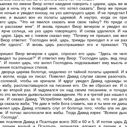
ьможа по имени Виор хотел наедине говорить с царем, царь же в
иди в ночь эту и поведай мне, что хотел сказать". Виор же приш
ря ночью и увидел юношу, на ухо шепчущего царю. И не предстал 
ем, и вышел вон из полаты царевой. А наутро, когда он при
его царь: "Что не явился сказать мне свою тайну? Но приди с
 и расскажи мне". И вновь пришел Виор вечером и увидел ю
, ярче солнца, на ухо царю говорящего. И снова удалился. И на
 царю. Царь же с гневом сказал ему: "Почему не пришел, как вел
 Виор ответил: "Господин мой, царь, трижды приходил я и ни раз
ебя одного". И вновь царь расспрашивал его и приказал: "П
.
пришел Виор вечером к царю, спросил его царь: "Здесь ли чело
 видел ты раньше?" И ответил ему Виор: "Господин царь, вид лиц
ь". И понял царь, что ангел Господень подсказывает ему мысль и
нения псалтырных стихов.
з дворца царева болотце, недалеко от тайной полаты царевой. И 
и вопли, когда он писал. Повелел Давид слугам своим разогнать
соломой, чтобы не кричали. И вдруг увидел Давид однажды н
 жабу, распластавшуюся на писании его. Он же сбросил ее. И с
е во второй раз. И задумался он над своим писанием, и почуди
что это великое дьявольское наваждение. Но и в третий раз нашел 
ии. И сказал Давид: "Истребляю тебя, дьявол, за то, что зло де
да сказала жаба: "Не дам я тебе Бога славить, как и ты мне не даеш
велел царь Давид отозвать слуг от болотца того, чтобы зла не д
м. И тотчас заголосили все жабы. Тогда Давид изрек: "Всякое ды
 Господа".
же псалмов Давид в Псалтыри всего 300 и 60 и 5. И потом царь Д
 ларчик малый и Псалтырь, запечатав, вложил в ларчик и, з