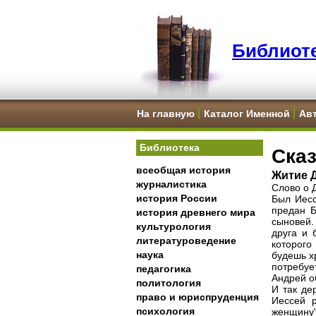
Библиоте
На главную
Каталог Именной
Ав
Библиотека
Сказ
всеобщая история
Житие 
журналистика
Слово о 
история России
Был Иесс
предан Б
история древнего мира
сыновей.
культурология
друга и 
литературоведение
которого
наука
будешь х
потребуе
педагогика
Андрей о
политология
И так де
право и юриспруденция
Иессей 
психология
женщину"