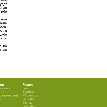
земле
удет
й до
, ибо
беда
убить
ела,
ил, а
 рабе
елу:
ельно
чную
оги
Разное
 книги
Блог
ной
Туризм
логический
Рефераты
ры
Ссылки
Связь
Site Map