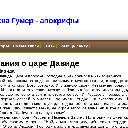
ка Гумер
-
апокрифы
торы
Новые книги
Связь
Помощь сайту
ания о царе Давиде
Давида
Давиде, царе и пророке Господнем, как родился и как воцарился
ей человеком на редкость сильным и мужественным, в сердце с
огу и служил Богу усердно. И с женою своей Иезавелью родил 
 И положили они совет между собою, чтобы отступиться им дру
больше не сочетаться в плотском союзе. И Иезавель призвала сл
 держал Иессей в милости, по имени Андрей, и сказала ему: "
ранить господина своего усердно, дам тебе богатые подарки, а ес
т женщину, извести меня, не скрой этого от меня ни в коем случ
бещал: "Да будет по слову твоему".
ржали свой обет Иессей и Иезавель 12 лет. Но в один из дней ск
рабу своему Андрею: "Найди мне женщину, ибо хочет сердце
. Ответил Андрей: "Господин, знаю я красивую женщину, но она д