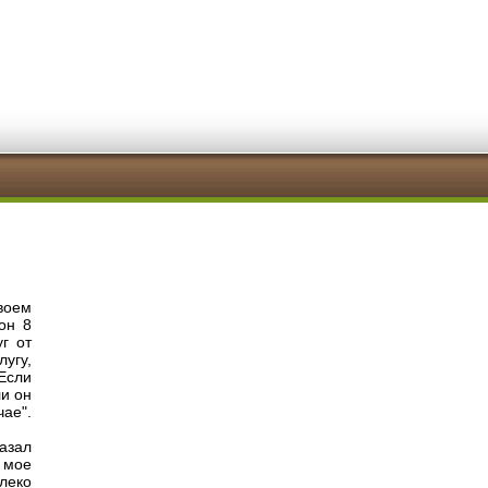
воем
он 8
г от
угу,
Если
ли он
ае".
азал
 мое
алеко