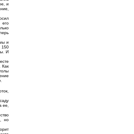
ое, и
ание,
осил
 его
лько
еперь
мы и
 150
ны. И
есте
. Как
толы
ение
.
оток,
 саду
а ее,
ство
, но
ворит