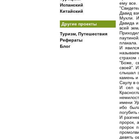
ему все.
Испанский
"Свидете
Китайский
Давид вз
Мухли. И
Давида и
Другие проекты
всей зем
Приходил
Туризм, Путешествия
паутиной
Рефераты
плакала.
Блог
И явился
называем
страхом 
"Боже, с
своей". 
слышал э
камень и
Саулу в о
И сел ц
Красног
немилост
имени Ур
ибо был
погубить 
И разгне
пророк, 
пророк п
промолви
девять о