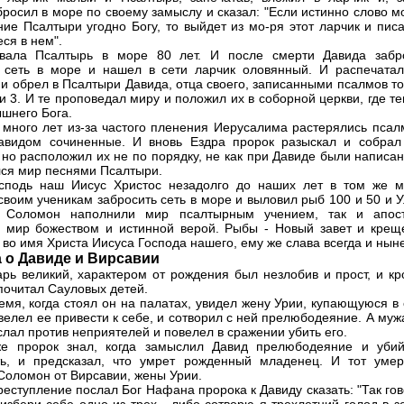
бросил в море по своему замыслу и сказал: "Если истинно слово м
ние Псалтыри угодно Богу, то выйдет из мо-ря этот ларчик и пис
ся в нем".
вала Псалтырь в море 80 лет. И после смерти Давида забр
сеть в море и нашел в сети ларчик оловянный. И распечатал
и обрел в Псалтыри Давида, отца своего, записанными псалмов то
 и 3. И те проповедал миру и положил их в соборной церкви, где т
ышнего Бога.
 много лет из-за частого пленения Иерусалима растерялись псал
авидом сочиненные. И вновь Ездра пророк разыскал и собрал
 но расположил их не по порядку, не как при Давиде были написа
ся мир песнями Псалтыри.
сподь наш Иисус Христос незадолго до наших лет в том же м
своим ученикам забросить сеть в море и выловил рыб 100 и 50 и У
 Соломон наполнили мир псалтырным учением, так и апос
 мир божеством и истинной верой. Рыбы - Новый завет и крещ
 во имя Христа Иисуса Господа нашего, ему же слава всегда и ныне
 о Давиде и Вирсавии
арь великий, характером от рождения был незлобив и прост, и кр
почитал Сауловых детей.
ремя, когда стоял он на палатах, увидел жену Урии, купающуюся в
 велел ее привести к себе, и сотворил с ней прелюбодеяние. А муж
слал против неприятелей и повелел в сражении убить его.
е пророк знал, когда замыслил Давид прелюбодеяние и убий
ь, и предсказал, что умрет рожденный младенец. И тот умер
Соломон от Вирсавии, жены Урии.
преступление послал Бог Нафана пророка к Давиду сказать: "Так го