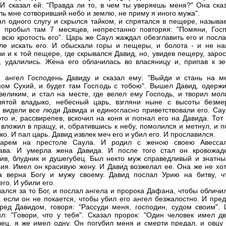
 И сказал ей: "Правда ли то, в чем ты уверяешь меня?" Она сказ
ль мне сотворивший небо и землю, не приму я иного мужа".
ял одного слугу и скрылся тайком, и спрятался в пещере, называ
 пробыл там 7 месяцев, непрестанно повторяя: "Помяни, Госп
 всю кротость его". Царь же Саул жаждал обезглавить его и посл
ле искать его. И обыскали горы и пещеры, и болота - и не на
и и к той пещере, где скрывался Давид, но, увидев пещеру, заро
, удалились. Жена его облачилась во власяницу и, припав к зе
 ангел Господень Давиду и сказал ему: "Выйди и стань на ме
ом Сухий, и будет там Господь с тобою". Вышел Давид, одерж
великим, и стал на месте, где велел ему Господь, и творил моли
вятой владыко, небесный царь, взгляни ныне с высоты безме
И видели все люди Давида и единогласно приветствовали его. Сау
то и, рассвирепев, вскочил на коня и погнал его на Давида. Тот
 вложил в пращу, и, обратившись к небу, помолился и метнул, и 
ко. И пал царь. Давид извлек меч его и убил его. И прославился.
арем на престоле Саула. И родил с женою своею Авесса
лава. И умерла жена Давида. И после того стал он кровожад
ив, блудник и душегубец. Был некто муж справедливый и знатны
ия. Имел он красивую жену. И Давид возжелал ее. Она же не хот
а верна Богу и мужу своему. Давид послал Урию на битву, ч
его. И убили его.
вался за то Бог, и послал ангела и пророка Дафана, чтобы обличи
а если он не покается, чтобы убил его ангел безжалостно. И пре
ред Давидом, говоря: "Рассуди меня, господин, судом своим". 
л: "Говори, что у тебя". Сказал пророк: "Один человек имел дв
вец, я же имел одну. Он погубил меня и смерти предал, и овцу