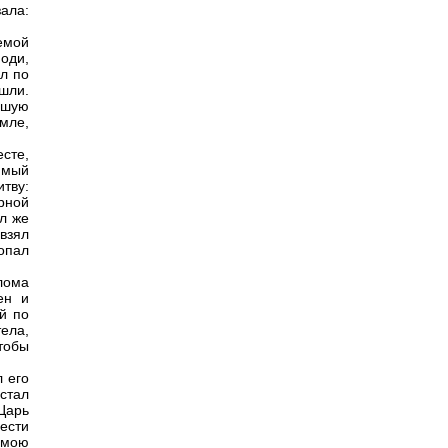
ала:
емой
оди,
ал по
шли.
сшую
мле,
сте,
имый
тву:
рной
л же
 взял
попал
лома
ен и
й по
ела,
тобы
л его
дстал
Царь
ести
 мою