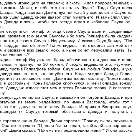
а, дивно играющего на свирели; и скоты, и вся природа танцует, 
н играть. Может, и тебе это на пользу будет". Тогда Саул посл
Давида. Когда заиграл Давид, дух нечистый угомонился в Сауле н
да же ушел Давид, снова дьявол стал мучить его. И замыслил Саул
ю Давиду в жены, чтобы тот всегда играл и избавлял Саула от 
о.
мя отступился Голиаф от отца своего Саула царя и, соединивши
ми, захватил всю земля Саулову, ибо мать Голиафа была халдеян
 на отца своего Саула к Иерусалиму. И сказал Саул Давиду: "По
ит сердце твое об этом? Ты же видишь, что отвергся сын мой от 
бя и захватил всю землю мою, а ныне хочет Иерусалим взять. Ты
то не спешишь?"
садил Голиаф Иерусалим. Давид облачился в три доспеха и подп
пьями, и прыгнул на 30 локтей. И люди, видевшие это, изумилис
вид против Голиафова войска. Саул же не любил Голиафа, и ука
авида как на того, кто погубит его. Когда увидел Давида Голиа
пустил на него своего коня. Давид же творил молитву: "Боже прав
й, и достойный". Конь Голиафа споткнулся, и меч Голиафа вонзил
го. Давид же извлек этот меч и отсек Голиафу голову. И возврати
лу.
покинул дух нечистый Саула, и замыслил он погубить Давида, и пр
огатыря из земли халдейской по имени Вастрала, чтобы тот 
а за это дадут за него жену Давида. И пришел Вастрала наут
нарядах (к Саулу), готовый обезглавить Давида и получить 
.
е горевала жена Давида. Давид спросил: "Почему ты так печальна
" Она же отвечала: "О, если бы ты ведал, какой злой заговор сост
ебя!" Давид сказал: "Почему не предупредила меня?" И она расск