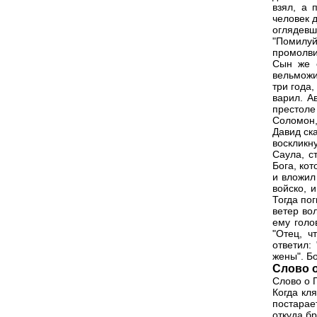
взял, а 
человек д
оглядевш
"Помилуй
промолвил
Сын же е
вельможи
три года,
варил. А
престоле
Соломон,
Давид ск
воскликн
Саула, с
Бога, кот
и вложил
войско, 
Тогда по
ветер во
ему голо
"Отец, ч
ответил:
жены". Б
Слово 
Слово о 
Когда кл
постарае
откуда бр