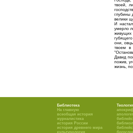
Господь,
твоей, л
господст
глубины 
велики щ
И настал
умерло л
живущих 
губящего 
они, овц
твоем в 
"Останови
Давид по
пожив, у
жизнь, по
Библиотека
Теологи
На главную
апокри
всеобщая история
апологе
журналистика
библейс
история России
библиол
история древнего мира
библейс
культурология
богосло