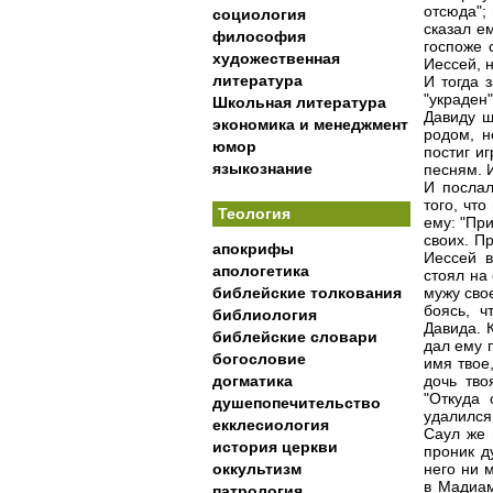
отсюда";
социология
сказал е
философия
госпоже 
художественная
Иессей, 
литература
И тогда 
"украден
Школьная литература
Давиду ш
экономика и менеджмент
родом, н
юмор
постиг и
языкознание
песням. И
И послал
того, чт
Теология
ему: "Пр
своих. Пр
апокрифы
Иессей в
апологетика
стоял на
библейские толкования
мужу сво
боясь, ч
библиология
Давида. 
библейские словари
дал ему 
богословие
имя твое
догматика
дочь тво
"Откуда 
душепопечительство
удалился
екклесиология
Саул же 
история церкви
проник д
оккультизм
него ни 
в Мадиам
патрология