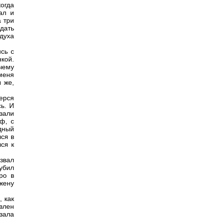
когда
ал и
а три
 дать
духа
сь с
кой.
чему
меня
 же,
ерся
ь. И
зали
ф, с
едный
ся в
лся к
извал
убил
ро в
жену
, как
авлен
азала