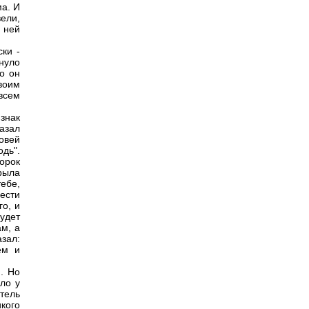
ма. И
вели,
 ней
ки -
инуло
о он
воим
 всем
знак
азал
новей
одь".
орок
крыла
тебе,
ести
го, и
будет
ам, а
зал:
ем и
. Но
ыло у
итель
кого