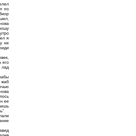
елел
ел по
Виор
шел,
нова
ношу
утро
ел я
у не
риди
век,
а его
 лад
жабы
 жаб
очью
нова
лось
он ее
лаешь
ь".
елали
хание
авид
алив