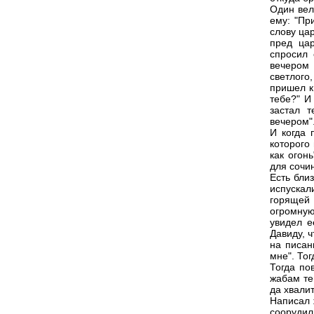
Один вел
ему: "Пр
слову ца
пред цар
спросил 
вечером
светлого
пришел к
тебе?" И
застал т
вечером"
И когда 
которого
как огон
для сочи
Есть бли
испускал
горящей 
огромную
увидел е
Давиду, 
на писан
мне". Тог
Тогда по
жабам те
да хвалит
Написал 
соорудил