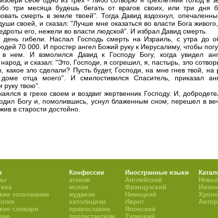
 избери себе одно из трех - либо сотворю я трехлетний голод в 
ибо три месяца будешь бегать от врагов своих, или три дня б
вовать смерть в земле твоей". Тогда Давид вздохнул, опечаленны
души своей, и сказал: "Лучше мне оказаться во власти Бога живого
едроты его, нежели во власти людской". И избрал Давид смерть.
 день гибели. Наслал Господь смерть на Израиль, с утра до о
юдей 70 000. И простер ангел Божий руку к Иерусалиму, чтобы пог
в нем. И взмолился Давид к Господу Богу, когда увидел анг
народ, и сказал: "Это, Господи, я согрешил, я, пастырь, зло сотвор
ы, какое зло сделали? Пусть будет, Господи, на мне гнев твой, на
доме отца моего". И смилостивился Спаситель, приказал анг
 руку твою".
каялся в грехе своем и воздвиг жертвенник Господу. И, добродет
годил Богу и, помолившись, уснул блаженным сном, перешел в ве
жив в старости достойно.
я
Конфессии
Иностранные языки
Катал
фы
атеизм
Английский
Новые
тика
ислам
Французский
Имен
кие толкования
иудаизм
Немецкий
Хроно
огия
католицизм
Иврит
Авто
кие словари
православие
Японский
вие
протестантизм
Турецкий