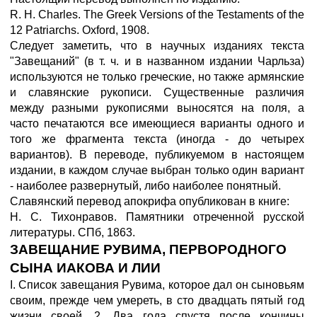
R. H. Charles. The Greek Versions of the Testaments of the
12 Patriarchs. Oxford, 1908.
Следует заметить, что в научных изданиях текста
"Завещаний" (в т. ч. и в названном издании Чарльза)
используются не только греческие, но также армянские
и славянские рукописи. Существенные различия
между разными рукописями выносятся на поля, а
часто печатаются все имеющиеся варианты одного и
того же фрагмента текста (иногда - до четырех
вариантов). В переводе, публикуемом в настоящем
издании, в каждом случае выбран только один вариант
- наиболее развернутый, либо наиболее понятный.
Славянский перевод апокрифа опубликован в книге:
Н. С. Тихонравов. Памятники отреченной русской
литературы. СПб, 1863.
ЗАВЕЩАНИЕ РУВИМА, ПЕРВОРОДНОГО
СЫНА ИАКОВА И ЛИИ
I. Список завещания Рувима, которое дал он сыновьям
своим, прежде чем умереть, в сто двадцать пятый год
жизни своей. 2. Два года спустя после кончины