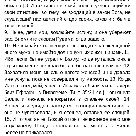
обмана.] 8. И так гибнет всякий юноша, уклоняющий ум
свой от истины во тьму, не входящий в закон Бога, не
слушающий наставлений отцов своих, каков и я был в
юности моей.
9. Ныне, дети мои, возлюбите истину, и она убережет
вас. Внемлите словам Рувима, отца вашего.
10. Не взирайте на женщин, не сходитесь с женщиной
иного мужа, не имейте дел ненужных с женщинами. 11.
Ибо, если бы не узрел я Баллу, когда купалась она в
скрытом месте, не впал бы я в беззаконие великое. 12.
Захватила меня мысль о наготе женской и не давала
мне уснуть, пока не совершил я ту мерзость. 13. Когда
Иаков, отец мой, ушел к Исааку - а были мы в Гадере
близ Ефрафы в Вифлееме {Быт. 35:21 сл.} - опьянела
Балла и лежала непокрытая в спальне своей. 14.
Вошел я и, увидев наготу ее, сотворил нечестивое, а
она не чувствовала, и я отошел, оставив ее спящей.
15. И тотчас ангел Божий открыл нечестивое дело мое
отцу моему. Придя, сетовал он на меня, а к Балле
более не прикасался.