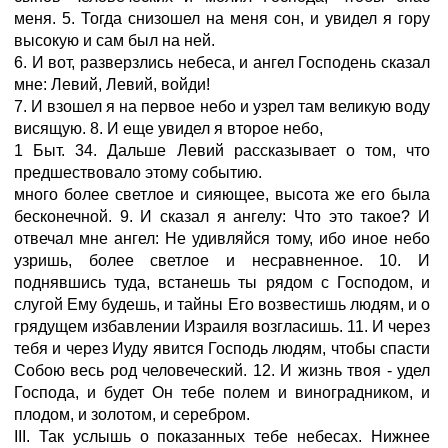
меня. 5. Тогда снизошел на меня сон, и увидел я гору
высокую и сам был на ней.
6. И вот, разверзлись небеса, и ангел Господень сказал
мне: Левий, Левий, войди!
7. И взошел я на первое небо и узрел там великую воду
висящую. 8. И еще увидел я второе небо,
1 Быт. 34. Дальше Левий рассказывает о том, что
предшествовало этому событию.
много более светлое и сияющее, высота же его была
бесконечной. 9. И сказал я ангелу: Что это такое? И
отвечал мне ангел: Не удивляйся тому, ибо иное небо
узришь, более светлое и несравненное. 10. И
поднявшись туда, встанешь ты рядом с Господом, и
слугой Ему будешь, и тайны Его возвестишь людям, и о
грядущем избавлении Израиля возгласишь. 11. И через
тебя и через Иуду явится Господь людям, чтобы спасти
Собою весь род человеческий. 12. И жизнь твоя - удел
Господа, и будет Он тебе полем и виноградником, и
плодом, и золотом, и серебром.
III. Так услышь о показанных тебе небесах. Нижнее