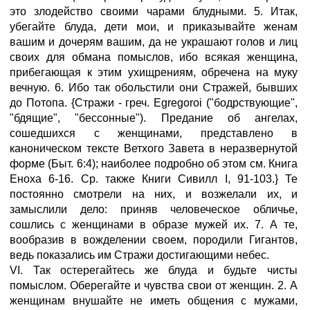
это злодейство своими чарами блудными. 5. Итак,
убегайте блуда, дети мои, и приказывайте женам
вашим и дочерям вашим, да не украшают голов и лиц
своих для обмана помыслов, ибо всякая женщина,
прибегающая к этим ухищрениям, обречена на муку
вечную. 6. Ибо так обольстили они Стражей, бывших
до Потопа. {Стражи - греч. Egregoroi ("бодрствующие",
"бдящие", "бессонные"). Предание об ангелах,
сошедшихся с женщинами, представлено в
каноническом тексте Ветхого Завета в неразвернутой
форме (Быт. 6:4); наиболее подробно об этом см. Книга
Еноха 6-16. Ср. также Книги Сивилл I, 91-103.} Те
постоянно смотрели на них, и возжелали их, и
замыслили дело: приняв человеческое обличье,
сошлись с женщинами в образе мужей их. 7. А те,
вообразив в вожделении своем, породили Гигантов,
ведь показались им Стражи достигающими небес.
VI. Так остерегайтесь же блуда и будьте чисты
помыслом. Оберегайте и чувства свои от женщин. 2. А
женщинам внушайте не иметь общения с мужами,