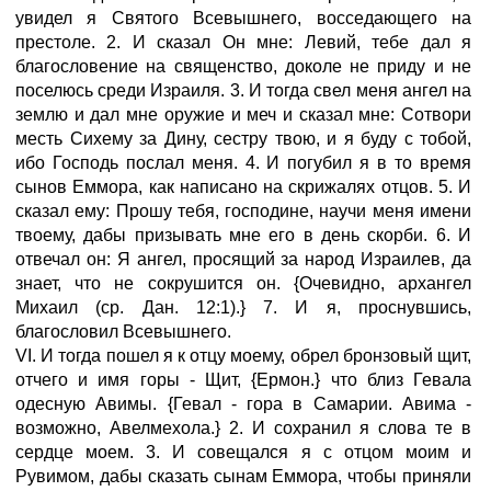
увидел я Святого Всевышнего, восседающего на
престоле. 2. И сказал Он мне: Левий, тебе дал я
благословение на священство, доколе не приду и не
поселюсь среди Израиля. 3. И тогда свел меня ангел на
землю и дал мне оружие и меч и сказал мне: Сотвори
месть Сихему за Дину, сестру твою, и я буду с тобой,
ибо Господь послал меня. 4. И погубил я в то время
сынов Еммора, как написано на скрижалях отцов. 5. И
сказал ему: Прошу тебя, господине, научи меня имени
твоему, дабы призывать мне его в день скорби. 6. И
отвечал он: Я ангел, просящий за народ Израилев, да
знает, что не сокрушится он. {Очевидно, архангел
Михаил (ср. Дан. 12:1).} 7. И я, проснувшись,
благословил Всевышнего.
VI. И тогда пошел я к отцу моему, обрел бронзовый щит,
отчего и имя горы - Щит, {Ермон.} что близ Гевала
одесную Авимы. {Гевал - гора в Самарии. Авима -
возможно, Авелмехола.} 2. И сохранил я слова те в
сердце моем. 3. И совещался я с отцом моим и
Рувимом, дабы сказать сынам Еммора, чтобы приняли