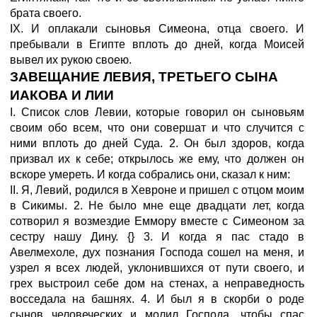
брата своего.
IX. И оплакали сыновья Симеона, отца своего. И
пребывали в Египте вплоть до дней, когда Моисей
вывел их рукою своею.
ЗАВЕЩАНИЕ ЛЕВИЯ, ТРЕТЬЕГО СЫНА
ИАКОВА И ЛИИ
I. Список слов Левии, которые говорил он сыновьям
своим обо всем, что они совершат и что случится с
ними вплоть до дней Суда. 2. Он был здоров, когда
призвал их к себе; открылось же ему, что должен он
вскоре умереть. И когда собрались они, сказал к ним:
II. Я, Левий, родился в Хевроне и пришел с отцом моим
в Сикимы. 2. Не было мне еще двадцати лет, когда
сотворил я возмездие Еммору вместе с Симеоном за
сестру нашу Дину. {} 3. И когда я пас стадо в
Авелмехоле, дух познания Господа сошел на меня, и
узрел я всех людей, уклонившихся от пути своего, и
грех выстроил себе дом на стенах, а неправедность
восседала на башнях. 4. И был я в скорби о роде
сынов человеческих и молил Господа, чтобы спас