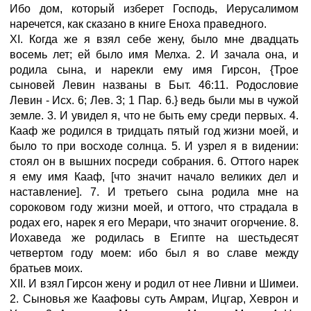
Ибо дом, который изберет Господь, Иерусалимом
наречется, как сказано в книге Еноха праведного.
XI. Когда же я взял себе жену, было мне двадцать
восемь лет; ей было имя Мелха. 2. И зачала она, и
родила сына, и нарекли ему имя Гирсон, {Трое
сыновей Левин названы в Быт. 46:11. Родословие
Левин - Исх. 6; Лев. 3; 1 Пар. 6.} ведь были мы в чужой
земле. 3. И увидел я, что не быть ему среди первых. 4.
Кааф же родился в тридцать пятый год жизни моей, и
было то при восходе солнца. 5. И узрел я в видении:
стоял он в вышних посреди собрания. 6. Оттого нарек
я ему имя Кааф, [что значит начало великих дел и
наставление]. 7. И третьего сына родила мне на
сороковом году жизни моей, и оттого, что страдала в
родах его, нарек я его Мерари, что значит огорчение. 8.
Иохаведа же родилась в Египте на шестьдесят
четвертом году моем: ибо был я во славе между
братьев моих.
XII. И взял Гирсон жену и родил от нее Ливни и Шимеи.
2. Сыновья же Каафовы суть Амрам, Ицгар, Хеврон и