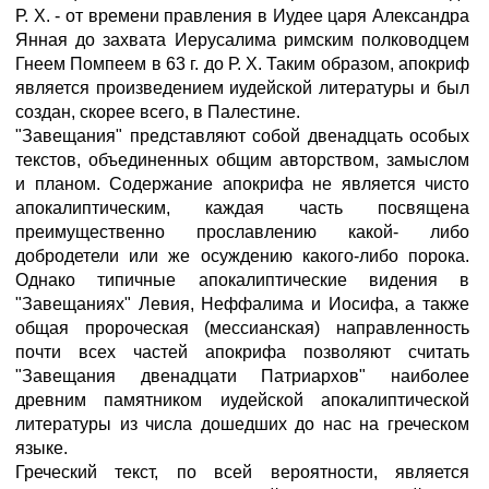
Р. X. - от времени правления в Иудее царя Александра
Янная до захвата Иерусалима римским полководцем
Гнеем Помпеем в 63 г. до Р. X. Таким образом, апокриф
является произведением иудейской литературы и был
создан, скорее всего, в Палестине.
"Завещания" представляют собой двенадцать особых
текстов, объединенных общим авторством, замыслом
и планом. Содержание апокрифа не является чисто
апокалиптическим, каждая часть посвящена
преимущественно прославлению какой- либо
добродетели или же осуждению какого-либо порока.
Однако типичные апокалиптические видения в
"Завещаниях" Левия, Неффалима и Иосифа, а также
общая пророческая (мессианская) направленность
почти всех частей апокрифа позволяют считать
"Завещания двенадцати Патриархов" наиболее
древним памятником иудейской апокалиптической
литературы из числа дошедших до нас на греческом
языке.
Греческий текст, по всей вероятности, является