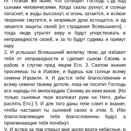
IV. Познай же ныне, что сотворит Господь Суд над
сынами человеческими. Когда скалы рухнут, и солнце
погаснет, и воды высохнут, и огонь затаится, и всякое
творение смутится, и незримые духи истощатся, и ад
лишится защиты своей [от страдания Всевышнего], -
тогда люди утратят веру и будут упорствовать в
неправедности своей, и за то будут судимы и примут
кару.
2. И услышал Всевышний молитву твою, да избавит
тебя от неправедности и сделает сыном Своим, и
рабом, и слугою пред лицом Его. 3. Светом знания
просияешь ты в Иакове, и будешь как солнце всему
семени Израиля. 4. И дастся тебе благословение и
всему семени твоему дотоле, пока не посетит Господь
все народы по милосердию Своему, во веки веков. [Но
только сыновья твои возложат руки на Него, дабы
распять Его.] 5. И для того даны тебе совет и знание,
чтобы наставил ты сыновей своих в этом. 6. Ибо
благословляющие тебя благословенны будут, а
проклинающие тебя погибнут.
V. И вслед за тем открыл мне ангел врата небесные, и