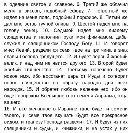
в одеяние святое и славное. 6. Третий же облачил
меня в виссон, подобный ефоду. 7. Четвертый же
надел на меня пояс, подобный порфире. 8. Пятый же
дал мне ветвь тучной оливы. 9. Шестой надел мне на
голову венец. 10. Седьмой надел мне диадему
священства и наполнил руки мои фимиамом, дабы
служил я священником Господу Богу. 11. И говорят
мне: Левий, разделится семя твое на три чина в знак
славы Господа грядущего. 12. И будет первый жребий
велик, и над ним не явится другого. 13. Второй будет
жребий священства. 14. Третьему наречено будет
новое имя, ибо восстанет царь от Иуды и сотворит
новое священство по образу народов для всех
народов. 15. И обретет любовь явление его, ибо он
будет пророком Всевышнего от семени Авраама, отца
вашего.
16. И все желанное в Израиле твое будет и семени
твоего, и семя твое вкушать будет все прекрасное
видом, и трапезу Господа разделит. 17. И будут из них
священники и судьи, и книжники, и на устах у них