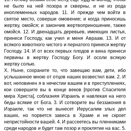
не было на ней позора и скверны, и не из рода
иноплеменных народов. 11. И прежде чем войти в
святое место, соверши омовение; и когда приносишь
жертву, омойся; и закончив жертвоприношение, также
омойся. 12. И двенадцать деревьев, имеющих листья,
принеси Господу, как учил и меня Авраам. 13. И от
всякого животного чистого и пернатого принеси жертву
Господу. 14. И от всех первых плодов и вина принеси
первины в жертву Господу Богу. И осоли всякую
жертву солью.
X. Ныне, сохраните то, что завещаю вам, дети, ибо
услышанное мною от отцов наших возвестил вам. 2. И
вот, неповинен я в нечестии вашем и в преступлениях,
кои совершите вы в конце веков [против Спасителя
мира Христа], соблазняя Израиль и навлекая на него
беды всякие от Бога. 3. И сотворите вы беззакония в
Израиле, так что не вынесет Иерусалим злых дел
ваших, но порвется завеса в Храме и не скроет
непристойности вашей. 4. И рассеетесь вы пленниками
среди народов и будет там позор и проклятие на вас. 5.