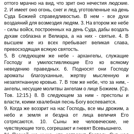
оттого мрачно на вид, что зрит оно нечестия людские.
2. И имеет оно огонь, снег и лед, уготовленные на день
Суда Божией справедливостью. В нем - все духи
воздаяний для возмездия людям. 3. На втором же небе
- силы войск, построенных на день Суда, дабы воздать
духам соблазна и Велиара, а на них - святые. 4. В
высшем же из всех пребывает великая слава,
превосходящая всякую святость.
5. В следующем же небе - архангелы, служащие
Господу и умилостивляющие Его ко всякому
неведению праведных. 6. Подносят они Господу
ароматы благоуханные, жертву мысленную и
незапятнанную кровью. 7. В том же небе, что за ним, -
ангелы, несущие молитвы ангелам о лице Божием. {Ср.
Тов. 12:15.} 8. В следующем за ним - престолы и
власти, коими хвалебная песнь Богу воспевается.
9. Когда же воззрит на нас Господь, все мы дрожим, а
небо и земля и бездна от лица величия Его
сотрясаются. 10. Сыны же человеческие, не
чувствующие того, согрешают и гневят Всевышнего.