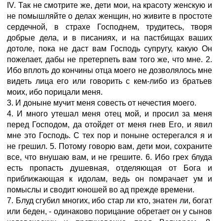
IV. Так не смотрите же, дети мои, на красоту женскую и
не помышляйте о делах женщин, но живите в простоте
сердечной, в страхе Господнем, трудитесь, творя
добрые дела, и в писаниях, и на пастбищах ваших
дотоле, пока не даст вам Господь супругу, какую Он
пожелает, дабы не претерпеть вам того же, что мне. 2.
Ибо вплоть до кончины отца моего не дозволялось мне
видеть лица его или говорить с кем-либо из братьев
моих, ибо порицали меня.
3. И доныне мучит меня совесть от нечестия моего.
4. И много утешал меня отец мой, и просил за меня
перед Господом, да отойдет от меня гнев Его, и явил
мне это Господь. С тех пор и поныне остерегался я и
не грешил. 5. Потому говорю вам, дети мои, сохраните
все, что внушаю вам, и не грешите. 6. Ибо грех блуда
есть пропасть душевная, отделяющая от Бога и
приближающая к идолам, ведь он помрачает ум и
помыслы и сводит юношей во ад прежде времени.
7. Блуд сгубил многих, ибо стар ли кто, знатен ли, богат
или беден, - одинаково порицание обретает он у сынов