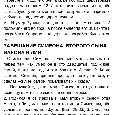
Израиля и Иуду, его же избрал Господь царствовать
надо всем народом. 12. И поклонитесь семени его, ибо
за вас будет умирать оно в войнах зримых и незримых.
И будет он над всеми царем вечным.
VII. И умер Рувим, завещав это сыновьям своим. 2. И
положили его во гроб, а после вынесли его из Египта и
погребли в Хевроне в пещере, где погребен был и отец
его.
ЗАВЕЩАНИЕ СИМЕОНА, ВТОРОГО СЫНА
ИАКОВА И ЛИИ
I. Список слов Симеона, реченных им к сыновьям его
перед тем, как умер он в сто двадцатый год жизни
своей, в тот же год, что и брат его Иосиф. 2. Когда
занемог Симеон, пришли проведать его дети его, и,
сделав усилие, сел он, поцеловал их и сказал:
II. Послушайте, дети мои, Симеона, отца вашего;
возвещу вам то, что имею я в сердце моем.
2. Родился я от Иакова и был вторым сыном отца
моего, и Лия, мать моя, нарекла меня Симеоном, ибо
услышал Господь мольбу ее. {Быт. 29:33.} 3. Сделался