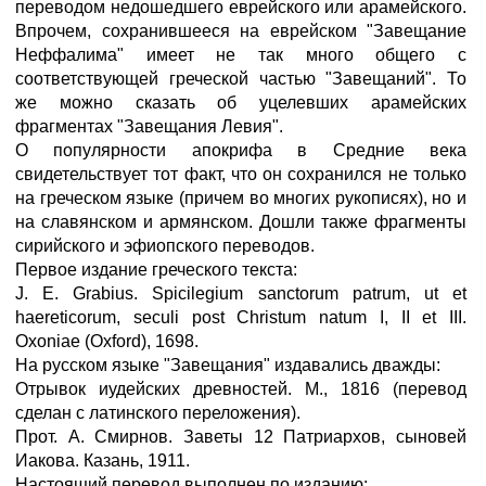
переводом недошедшего еврейского или арамейского.
Впрочем, сохранившееся на еврейском "Завещание
Неффалима" имеет не так много общего с
соответствующей греческой частью "Завещаний". То
же можно сказать об уцелевших арамейских
фрагментах "Завещания Левия".
О популярности апокрифа в Средние века
свидетельствует тот факт, что он сохранился не только
на греческом языке (причем во многих рукописях), но и
на славянском и армянском. Дошли также фрагменты
сирийского и эфиопского переводов.
Первое издание греческого текста:
J. Е. Grabius. Spicilegium sanctorum patrum, ut et
haereticorum, seculi post Christum natum I, II et III.
Oxoniae (Oxford), 1698.
На русском языке "Завещания" издавались дважды:
Отрывок иудейских древностей. М., 1816 (перевод
сделан с латинского переложения).
Прот. А. Смирнов. Заветы 12 Патриархов, сыновей
Иакова. Казань, 1911.
Настоящий перевод выполнен по изданию: