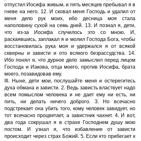
отпустил Иосифа живым, и пять месяцев пребывал я в
гневе на него. 12. И сковал меня Господь и удалил от
меня дело рук моих, ибо десница моя стала
наполовину сухой на семь дней. 13. И познал я, дети,
что из-за Иосифа случилось это со мною. И,
раскаявшись, заплакал я и молил Господа Бога, чтобы
восстановилась рука моя и удержался я от всякой
скверны и зависти и ото всякого безрассудства. 14.
Ибо понял я, что дурное дело замыслил перед лицом
Господа и Иакова, отца моего, против Иосифа, брата
моего, позавидовав ему.
III. Ныне, дети мои, послушайте меня и остерегитесь
духа обмана и зависти. 2. Ведь зависть властвует надо
всем помыслом человека и не дает ему ни есть, ни
пить, ни делать ничего доброго. 3. Но всечасно
подстрекает она убить того, кому человек завидует, но
тот всечасно процветает, а завистник чахнет. 4. И вот,
два года сокрушал я в страхе Господнем душу мою
постом. И узнал я, что избавление от зависти
происходит через страх Божий. 5. Если кто прибегает к