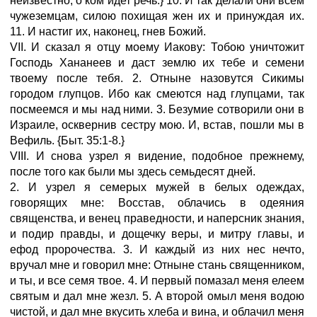
неизвестно, о ком идет речь.} 10. И так делали они всем
чужеземцам, силою похищая жен их и принуждая их.
11. И настиг их, наконец, гнев Божий.
VII. И сказал я отцу моему Иакову: Тобою уничтожит
Господь Хананеев и даст землю их тебе и семени
твоему после тебя. 2. Отныне назовутся Сикимы
городом глупцов. Ибо как смеются над глупцами, так
посмеемся и мы над ними. 3. Безумие сотворили они в
Израиле, осквернив сестру мою. И, встав, пошли мы в
Вефиль. {Быт. 35:1-8.}
VIII. И снова узрел я видение, подобное прежнему,
после того как были мы здесь семьдесят дней.
2. И узрел я семерых мужей в белых одеждах,
говорящих мне: Восстав, облачись в одеяния
священства, и венец праведности, и наперсник знания,
и подир правды, и дощечку веры, и митру главы, и
ефод пророчества. 3. И каждый из них нес нечто,
вручал мне и говорил мне: Отныне стань священником,
и ты, и все семя твое. 4. И первый помазал меня елеем
святым и дал мне жезл. 5. А второй омыл меня водою
чистой, и дал мне вкусить хлеба и вина, и облачил меня