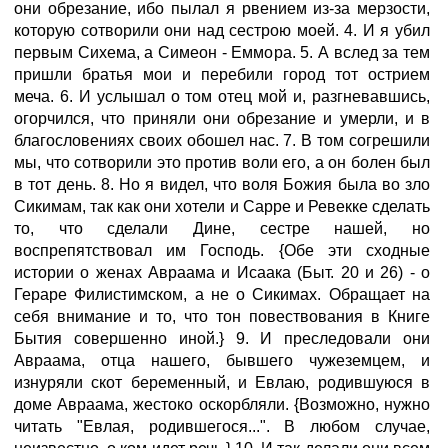
они обрезание, ибо пылал я рвением из-за мерзости,
которую сотворили они над сестрою моей. 4. И я убил
первым Сихема, а Симеон - Еммора. 5. А вслед за тем
пришли братья мои и перебили город тот острием
меча. 6. И услышал о том отец мой и, разгневавшись,
огорчился, что приняли они обрезание и умерли, и в
благословениях своих обошел нас. 7. В том согрешили
мы, что сотворили это против воли его, а он болен был
в тот день. 8. Но я видел, что воля Божия была во зло
Сикимам, так как они хотели и Сарре и Ревекке сделать
то, что сделали Дине, сестре нашей, но
воспрепятствовал им Господь. {Обе эти сходные
истории о женах Авраама и Исаака (Быт. 20 и 26) - о
Гераре Филистимском, а не о Сикимах. Обращает на
себя внимание и то, что тон повествования в Книге
Бытия совершенно иной.} 9. И преследовали они
Авраама, отца нашего, бывшего чужеземцем, и
изнуряли скот беременный, и Евлаю, родившуюся в
доме Авраама, жестоко оскорбляли. {Возможно, нужно
читать "Евлая, родившегося...". В любом случае,