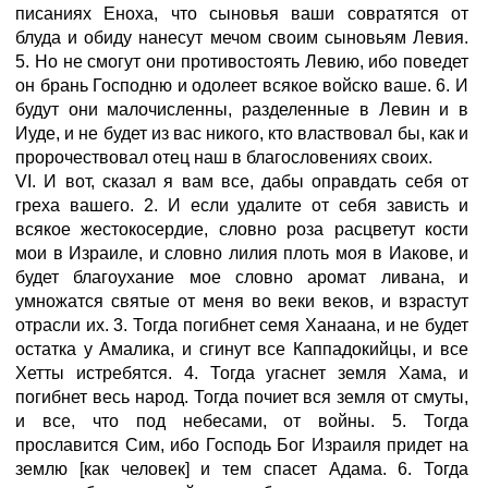
писаниях Еноха, что сыновья ваши совратятся от
блуда и обиду нанесут мечом своим сыновьям Левия.
5. Но не смогут они противостоять Левию, ибо поведет
он брань Господню и одолеет всякое войско ваше. 6. И
будут они малочисленны, разделенные в Левин и в
Иуде, и не будет из вас никого, кто властвовал бы, как и
пророчествовал отец наш в благословениях своих.
VI. И вот, сказал я вам все, дабы оправдать себя от
греха вашего. 2. И если удалите от себя зависть и
всякое жестокосердие, словно роза расцветут кости
мои в Израиле, и словно лилия плоть моя в Иакове, и
будет благоухание мое словно аромат ливана, и
умножатся святые от меня во веки веков, и взрастут
отрасли их. 3. Тогда погибнет семя Ханаана, и не будет
остатка у Амалика, и сгинут все Каппадокийцы, и все
Хетты истребятся. 4. Тогда угаснет земля Хама, и
погибнет весь народ. Тогда почиет вся земля от смуты,
и все, что под небесами, от войны. 5. Тогда
прославится Сим, ибо Господь Бог Израиля придет на
землю [как человек] и тем спасет Адама. 6. Тогда