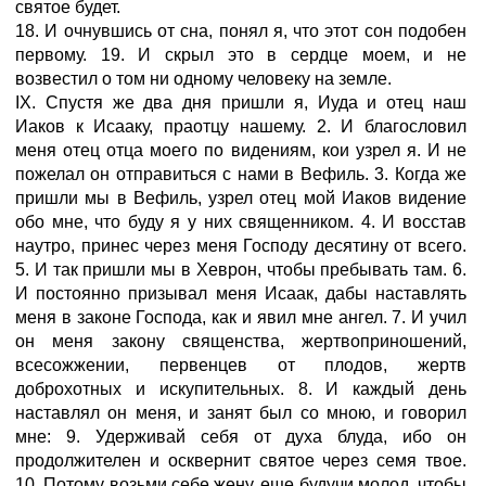
святое будет.
18. И очнувшись от сна, понял я, что этот сон подобен
первому. 19. И скрыл это в сердце моем, и не
возвестил о том ни одному человеку на земле.
IX. Спустя же два дня пришли я, Иуда и отец наш
Иаков к Исааку, праотцу нашему. 2. И благословил
меня отец отца моего по видениям, кои узрел я. И не
пожелал он отправиться с нами в Вефиль. 3. Когда же
пришли мы в Вефиль, узрел отец мой Иаков видение
обо мне, что буду я у них священником. 4. И восстав
наутро, принес через меня Господу десятину от всего.
5. И так пришли мы в Хеврон, чтобы пребывать там. 6.
И постоянно призывал меня Исаак, дабы наставлять
меня в законе Господа, как и явил мне ангел. 7. И учил
он меня закону священства, жертвоприношений,
всесожжении, первенцев от плодов, жертв
доброхотных и искупительных. 8. И каждый день
наставлял он меня, и занят был со мною, и говорил
мне: 9. Удерживай себя от духа блуда, ибо он
продолжителен и осквернит святое через семя твое.
10. Потому возьми себе жену, еще будучи молод, чтобы