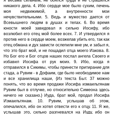
я весьма сильным, не боялся труда и не страшился
никакого дела. 4. Ибо сердце мое было сухим, печень
моя недвижимой, а внутренности мои
нечувствительными. 5. Ведь и мужество дается от
Всевышнего людям в душах и телах. 6. Во время
юности моей завидовал я сильно Иосифу, ибо
возлюбил его отец мой более всех. 7. И утвердился я
против него в сердце моем, возжелав убить его, так как
отец обмана и дух зависти ослепили мне ум, и забыл я,
что это брат мой, и не пощадил отца моего Иакова. 8.
Но Бог его и Бог отцов наших послал ангела Своего и
избавил Иосифа от рук моих. 9. Ибо, когда я
отправился в Сикимы, чтобы принести притирание для
стада, а Рувим - в Дофаим, где было необходимое нам
и все хранилища наши, {Из текста Быт. 37 можно
понять, что во время продажи Иосифа измаильтянам
Рувим был в отлучке, но относительно Симеона здесь
ничего не сказано.} Иуда, брат мой, продал Иосифа
Измаильтянам. 10. Рувим, услышав об этом,
опечалился, ибо он хотел отвести его к отцу. 11. Я же,
услышав это, сильно разгневался на Иуду, ибо он