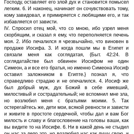
Господу, оставляет его злой дух и становится помысел
легким. 6. И наконец, начинает он сочувствовать тому,
кому завидовал, и примиряется с любящими его, и так
избавляется от зависти.
IV. Спросил отец мой, что со мною, ибо узрел меня
скорбящим, и сказал я ему, что переполняется печень
моя. 2. Ибо печалился я чрезвычайно, что виновен в
продаже Иосифа. 3. И когда пошли мы в Египет и
связали меня как соглядатая, {Быт. 42:24. В
соглядатайстве был обвинен Иосифом не один
Симеон, а и все его братья, но именно Симеона Иосиф
оставил заложником в Египте.} познал я, что
справедливо страдаю и не опечалился. 4. Иосиф же
был добрый муж, дух Божий в себе имевший,
милостивый и сострадательный; не вспомнил мне зла,
но возлюбил меня с братьями моими. 5. Так
остерегайтесь же, дети мои, всякой ревности и зависти
и живите в простоте сердечной, чтобы дал и вам Бог
милость и славу и благословение на головы ваши, как
вы видите то на Иосифе. 6. Ни в какой день не стыдил
он нас за дело это, но возлюбил нас как душу свою, и