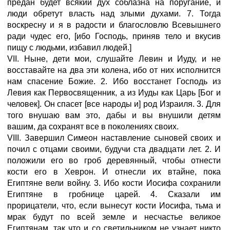
предан будет всякий дух соблазна на поругание, и
люди обретут власть над злыми духами. 7. Тогда
воскресну и я в радости и благословлю Всевышнего
ради чудес его, [ибо Господь, приняв тело и вкусив
пищу с людьми, избавил людей.]
VII. Ныне, дети мои, слушайте Левин и Иуду, и не
восставайте на два эти колена, ибо от них исполнится
нам спасение Божие. 2. Ибо восстанет Господь из
Левия как Первосвященник, а из Иуды как Царь [Бог и
человек]. Он спасет [все народы и] род Израиля. 3. Для
того внушаю вам это, дабы и вы внушили детям
вашим, да сохранят все в поколениях своих.
VIII. Завершил Симеон наставление сыновей своих и
почил с отцами своими, будучи ста двадцати лет. 2. И
положили его во гроб деревянный, чтобы отнести
кости его в Хеврон. И отнесли их втайне, пока
Египтяне вели войну. 3. Ибо кости Иосифа сохранили
Египтяне в гробнице царей. 4. Сказали им
прорицатели, что, если вынесут кости Иосифа, тьма и
мрак будут по всей земле и несчастье великое
Египтянам, так что и со светильником не узнает никто