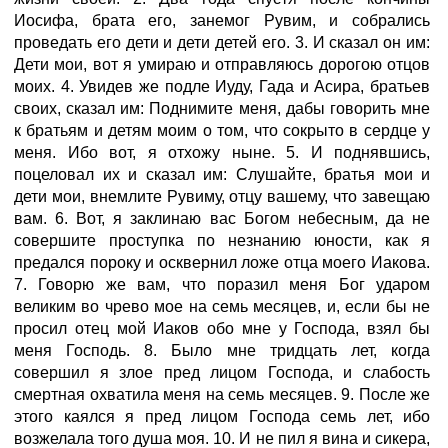
Иосифа, брата его, занемог Рувим, и собрались
проведать его дети и дети детей его. 3. И сказал он им:
Дети мои, вот я умираю и отправляюсь дорогою отцов
моих. 4. Увидев же подле Иуду, Гада и Асира, братьев
своих, сказал им: Поднимите меня, дабы говорить мне
к братьям и детям моим о том, что сокрыто в сердце у
меня. Ибо вот, я отхожу ныне. 5. И поднявшись,
поцеловал их и сказал им: Слушайте, братья мои и
дети мои, внемлите Рувиму, отцу вашему, что завещаю
вам. 6. Вот, я заклинаю вас Богом небесным, да не
совершите проступка по незнанию юности, как я
предался пороку и осквернил ложе отца моего Иакова.
7. Говорю же вам, что поразил меня Бог ударом
великим во чрево мое на семь месяцев, и, если бы не
просил отец мой Иаков обо мне у Господа, взял бы
меня Господь. 8. Было мне тридцать лет, когда
совершил я злое пред лицом Господа, и слабость
смертная охватила меня на семь месяцев. 9. После же
этого каялся я пред лицом Господа семь лет, ибо
возжелала того душа моя. 10. И не пил я вина и сикера,