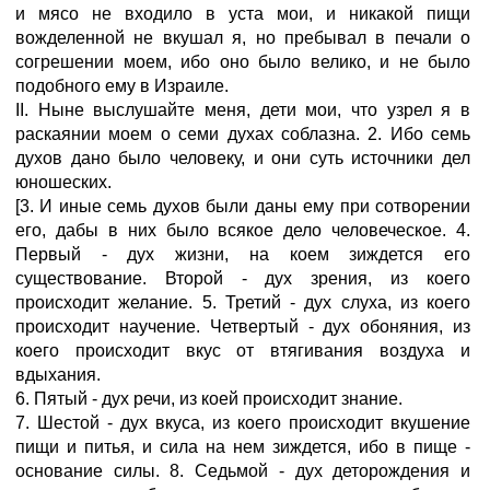
и мясо не входило в уста мои, и никакой пищи
вожделенной не вкушал я, но пребывал в печали о
согрешении моем, ибо оно было велико, и не было
подобного ему в Израиле.
II. Ныне выслушайте меня, дети мои, что узрел я в
раскаянии моем о семи духах соблазна. 2. Ибо семь
духов дано было человеку, и они суть источники дел
юношеских.
[3. И иные семь духов были даны ему при сотворении
его, дабы в них было всякое дело человеческое. 4.
Первый - дух жизни, на коем зиждется его
существование. Второй - дух зрения, из коего
происходит желание. 5. Третий - дух слуха, из коего
происходит научение. Четвертый - дух обоняния, из
коего происходит вкус от втягивания воздуха и
вдыхания.
6. Пятый - дух речи, из коей происходит знание.
7. Шестой - дух вкуса, из коего происходит вкушение
пищи и питья, и сила на нем зиждется, ибо в пище -
основание силы. 8. Седьмой - дух деторождения и