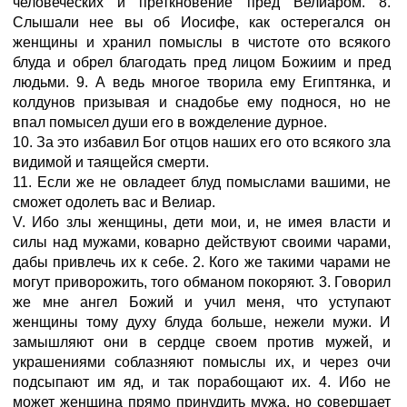
человеческих и преткновение пред Велиаром. 8.
Слышали нее вы об Иосифе, как остерегался он
женщины и хранил помыслы в чистоте ото всякого
блуда и обрел благодать пред лицом Божиим и пред
людьми. 9. А ведь многое творила ему Египтянка, и
колдунов призывая и снадобье ему поднося, но не
впал помысел души его в вожделение дурное.
10. За это избавил Бог отцов наших его ото всякого зла
видимой и таящейся смерти.
11. Если же не овладеет блуд помыслами вашими, не
сможет одолеть вас и Велиар.
V. Ибо злы женщины, дети мои, и, не имея власти и
силы над мужами, коварно действуют своими чарами,
дабы привлечь их к себе. 2. Кого же такими чарами не
могут приворожить, того обманом покоряют. 3. Говорил
же мне ангел Божий и учил меня, что уступают
женщины тому духу блуда больше, нежели мужи. И
замышляют они в сердце своем против мужей, и
украшениями соблазняют помыслы их, и через очи
подсыпают им яд, и так порабощают их. 4. Ибо не
может женщина прямо принудить мужа, но совершает