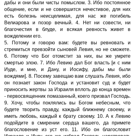
дабы и они были чисты помыслом. 3. Ибо постоянное
общение, если и не совершится нечестивое, для них
есть болезнь неисцелимая, для нас же погибель
Велиарова и позор вечный. 4. Нет ни совести, ни
благочестия в блуде, и всякая ревность живет в
вожделении его.
5. Потому и говорю вам: будете вы ревновать и
стремиться превзойти сыновей Левия, но не сможете.
6. Потому что Бог отомстит за них, вы же умрете
смертью злою. 7. Ибо Левию дал Бог власть [и с ним
Иуде, и мне, и Дану, и Иосифу, дабы мы были
вождями]. 8. Посему завещаю вам слушать Левия, ибо
он познает закон Господа и установит суд и будет
приносить жертвы за Израиля вплоть до конца времен
- первосвященник помазанный, коего призвал Господь.
9. Хочу, чтобы поклялись вы Богом небесным, что
будете творить правду, каждый ближнему своему, и
иметь любовь, каждый к брату своему. 10. А к Левию
подойдите в смирении сердца вашего, да примете
благословение из уст его. 11. Ибо он благословит