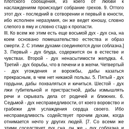
плотского сообщения, из коего от любви к
наслаждениям происходит собрание грехов. 9. Оттого
этот дух - последний в сотворении и первый в юности,
ибо исполнен неразумия, он же ведет юношу, словно
слепого в яму и словно стадо к пропасти.
III. Ко всем же этим есть еще восьмой дух - дух сна, на
коем основано помешательство естества и образ
смерти. 2. С этими духами соединяются духи соблазна.]
3. Первый - дух блуда, содержится он в естестве и
чувствах. Второй - дух ненасытимости желудка. 4.
Третий - дух борьбы, что в печени и в желчи. Четвертый
- дух угождения и ворожбы, дабы казаться
прекрасным, в чем нет никакой пользы. 5. Пятый - дух
гордыни, дабы похваляться и кичиться. Шестой - дух
лжи губительной и пристрастной, дабы измышлять
речи и скрывать дела от родичей и ближних. 6.
Седьмой - дух несправедливости, от коего воровство и
грабежи для услаждения сердца своего. Ибо
несправедливость содействует прочим духам, когда
отнимается нечто у других людей. [7. Со всеми же
этими соседствует дух сна, он же - дух соблазна и