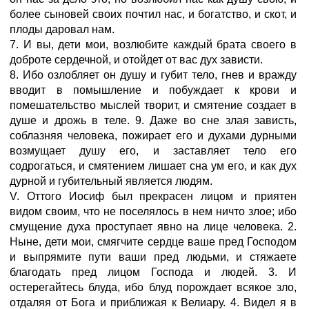
более сыновей своих почтил нас, и богатство, и скот, и
плоды даровал нам.
7. И вы, дети мои, возлюбите каждый брата своего в
доброте сердечной, и отойдет от вас дух зависти.
8. Ибо озлобляет он душу и губит тело, гнев и вражду
вводит в помышление и побуждает к крови и
помешательство мыслей творит, и смятение создает в
душе и дрожь в теле. 9. Даже во сне злая зависть,
соблазняя человека, пожирает его и духами дурными
возмущает душу его, и заставляет тело его
содрогаться, и смятением лишает сна ум его, и как дух
дурной и губительный является людям.
V. Оттого Иосиф был прекрасен лицом и приятен
видом своим, что не поселялось в нем ничто злое; ибо
смущение духа проступает явно на лице человека. 2.
Ныне, дети мои, смягчите сердце ваше пред Господом
и выпрямите пути ваши пред людьми, и стяжаете
благодать пред лицом Господа и людей. 3. И
остерегайтесь блуда, ибо блуд порождает всякое зло,
отдаляя от Бога и приближая к Велиару. 4. Видел я в