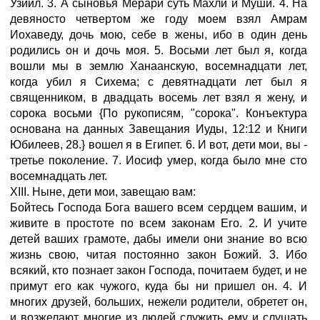
Узиил. 3. А сыновья Мерари суть Махли и Муши. 4. На
девяносто четвертом же году моем взял Амрам
Иохаведу, дочь мою, себе в жены, ибо в один день
родились он и дочь моя. 5. Восьми лет был я, когда
вошли мы в землю Ханаанскую, восемнадцати лет,
когда убил я Сихема; с девятнадцати лет был я
священником, в двадцать восемь лет взял я жену, и
сорока восьми {По рукописям, "сорока". Конъектура
основана на данных Завещания Иуды, 12:12 и Книги
Юбилеев, 28.} вошел я в Египет. 6. И вот, дети мои, вы -
третье поколение. 7. Иосиф умер, когда было мне сто
восемнадцать лет.
XIII. Ныне, дети мои, завещаю вам:
Бойтесь Господа Бога вашего всем сердцем вашим, и
живите в простоте по всем законам Его. 2. И учите
детей ваших грамоте, дабы имели они знание во всю
жизнь свою, читая постоянно закон Божий. 3. Ибо
всякий, кто познает закон Господа, почитаем будет, и не
примут его как чужого, куда бы ни пришел он. 4. И
многих друзей, больших, нежели родители, обретет он,
и возжелают многие из людей служить ему и слушать