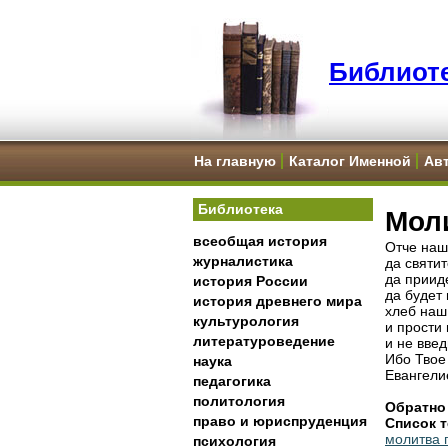
Библиоте
На главную
Каталог Именной
Ав
Библиотека
Мол
всеобщая история
Отче наш
журналистика
да святит
да приид
история России
да будет 
история древнего мира
хлеб наш
культурология
и прости
литературоведение
и не введ
Ибо Твое 
наука
Евангели
педагогика
политология
Обратно
право и юриспруденция
Список т
молитва 
психология