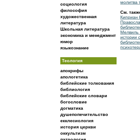
молитва 
социология
философия
См. такж
художественная
Киприан 
Правосла
литература
библиоте
Школьная литература
Мелвиль 
экономика и менеджмент
истории 
юмор
библиоте
психотер
языкознание
Теология
апокрифы
апологетика
библейские толкования
библиология
библейские словари
богословие
догматика
душепопечительство
екклесиология
история церкви
оккультизм
патрология