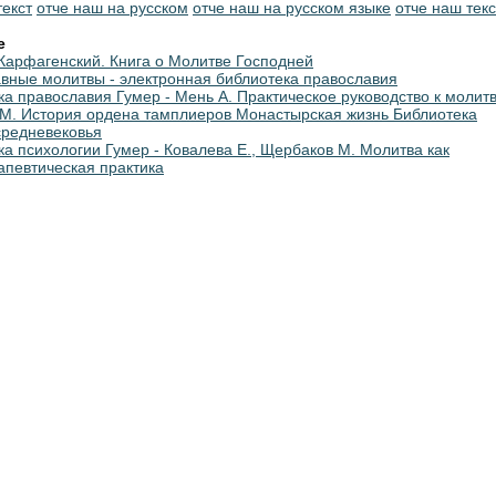
текст
отче наш на русском
отче наш на русском языке
отче наш текс
е
Карфагенский. Книга о Молитве Господней
вные молитвы - электронная библиотека православия
ка православия Гумер - Мень А. Практическое руководство к молит
М. История ордена тамплиеров Монастырская жизнь Библиотека
средневековья
ка психологии Гумер - Ковалева Е., Щербаков М. Молитва как
апевтическая практика