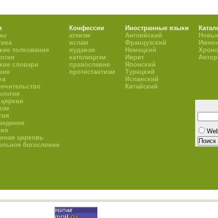
я
Конфессии
Иностранные языки
Катал
фы
атеизм
Английский
Новые
тика
ислам
Французский
Имен
кие толкования
иудаизм
Немецкий
Хроно
огия
католицизм
Иврит
Авто
кие словари
православие
Японский
вие
протестантизм
Турецкий
ка
Испанский
ечительство
Китайский
ология
 церкви
изм
гия
ведение
гия
We
нная церковь
ельное богословие