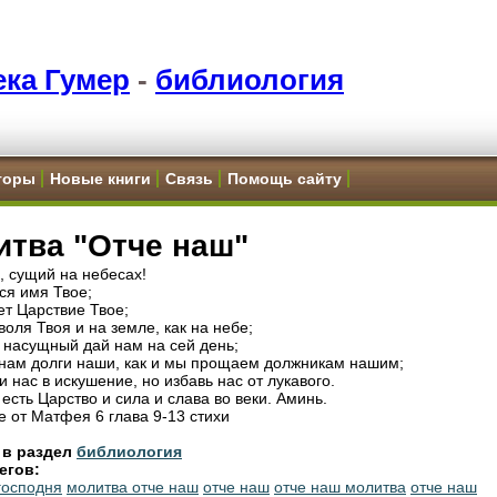
ка Гумер
-
библиология
торы
Новые книги
Связь
Помощь сайту
итва "Отче наш"
, сущий на небесах!
ся имя Твое;
ет Царствие Твое;
воля Твоя и на земле, как на небе;
 насущный дай нам на сей день;
 нам долги наши, как и мы прощаем должникам нашим;
и нас в искушение, но избавь нас от лукавого.
есть Царство и сила и слава во веки. Аминь.
е от Матфея 6 глава 9-13 стихи
 в раздел
библиология
егов:
господня
молитва отче наш
отче наш
отче наш молитва
отче наш