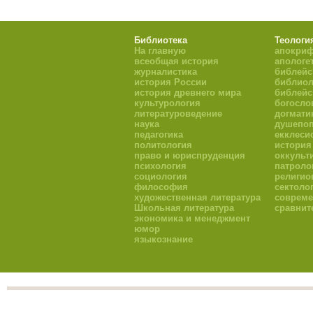
Библиотека
Теологи
На главную
апокри
всеобщая история
апологе
журналистика
библейс
история России
библиол
история древнего мира
библейс
культурология
богосло
литературоведение
догмати
наука
душепоп
педагогика
екклеси
политология
история
право и юриспруденция
оккульт
психология
патроло
социология
религио
философия
сектоло
художественная литература
совреме
Школьная литература
сравнит
экономика и менеджмент
юмор
языкознание