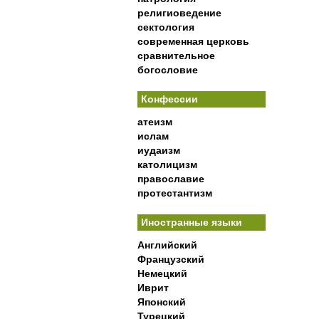
религиоведение
сектология
современная церковь
сравнительное
богословие
Конфессии
атеизм
ислам
иудаизм
католицизм
православие
протестантизм
Иностранные языки
Английский
Французский
Немецкий
Иврит
Японский
Турецкий