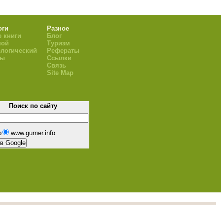
оги
Разное
 книги
Блог
ной
Туризм
логический
Рефераты
ры
Ссылки
Связь
Site Map
Поиск по сайту
b
www.gumer.info