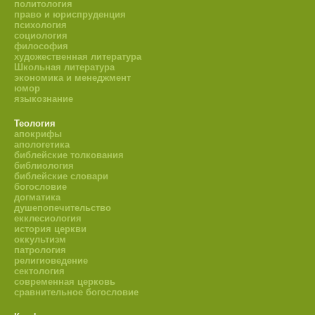
политология
право и юриспруденция
психология
социология
философия
художественная литература
Школьная литература
экономика и менеджмент
юмор
языкознание
Теология
апокрифы
апологетика
библейские толкования
библиология
библейские словари
богословие
догматика
душепопечительство
екклесиология
история церкви
оккультизм
патрология
религиоведение
сектология
современная церковь
сравнительное богословие