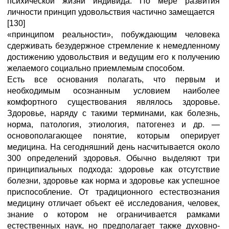
психической жизни индивида. По мере развития
личности принцип удовольствия частично замещается
[130]
«принципом реальности», побуждающим человека
сдерживать безудержное стремление к немедленному
достижению удовольствия и ведущим его к получению
желаемого социально приемлемым способом.
Есть все основания полагать, что первым и
необходимым осознанным условием наиболее
комфортного существования являлось здоровье.
Здоровье, наряду с такими терминами, как болезнь,
норма, патология, этиология, патогенез и др. —
основополагающее понятие, которым оперирует
медицина. На сегодняшний день насчитывается около
300 определений здоровья. Обычно выделяют три
принципиальных подхода: здоровье как отсутствие
болезни, здоровье как норма и здоровье как успешное
приспособление. От традиционного естествознания
медицину отличает объект её исследования, человек,
знание о котором не ограничивается рамками
естественных наук, но предполагает также духовно-