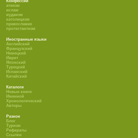
Конфессии
атеизм
ислам
иудаизм
католицизм
православие
протестантизм
Иностранные языки
Английский
Французский
Немецкий
Иврит
Японский
Турецкий
Испанский
Китайский
Каталоги
Новые книги
Именной
Хронологический
Авторы
Разное
Блог
Туризм
Рефераты
Ссылки