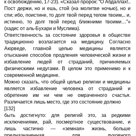
к освобождению, 17-23). «Сказал пророк: “О Абдаллах!..
Пост держи, но и ешь, стой (на молитве ночью), но и
спи; ибо, поистине, то долг твой перед телом твоим,.. и,
истинно, то долг твой перед ближними твоими…”»
(хадис от аль-Бухари и Муслима).
Ответственность за состояние здоровья в обществе
традиционно возлагается на медицину. Согласно
Аюрведе, главной целью медицины является
отыскание способов продления человеческой жизни и
избавление людей от страданий, причиняемых
физическими недугами. В целом это применимо и к
современной медицине.
Можно сказать, что общей целью религии и медицины
является избавление человека от страданий и
обретение им ни чем не омраченного счастья.
Различается лишь место, где это состояние должно
[132]
быть достигнуто: для религий это, за редкими
исключениями, рай, посмертное существование, и
лишь частично — «земная» жизнь, больше
предназначенная для духовного