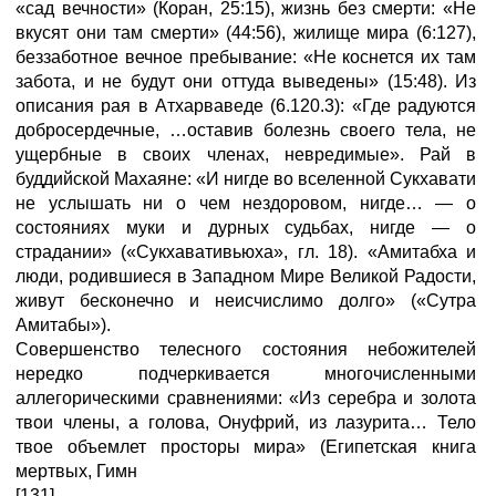
«сад вечности» (Коран, 25:15), жизнь без смерти: «Не
вкусят они там смерти» (44:56), жилище мира (6:127),
беззаботное вечное пребывание: «Не коснется их там
забота, и не будут они оттуда выведены» (15:48). Из
описания рая в Атхарваведе (6.120.3): «Где радуются
добросердечные, …оставив болезнь своего тела, не
ущербные в своих членах, невредимые». Рай в
буддийской Махаяне: «И нигде во вселенной Сукхавати
не услышать ни о чем нездоровом, нигде… — о
состояниях муки и дурных судьбах, нигде — о
страдании» («Сукхавативьюха», гл. 18). «Амитабха и
люди, родившиеся в Западном Мире Великой Радости,
живут бесконечно и неисчислимо долго» («Сутра
Амитабы»).
Совершенство телесного состояния небожителей
нередко подчеркивается многочисленными
аллегорическими сравнениями: «Из серебра и золота
твои члены, а голова, Онуфрий, из лазурита… Тело
твое объемлет просторы мира» (Египетская книга
мертвых, Гимн
[131]