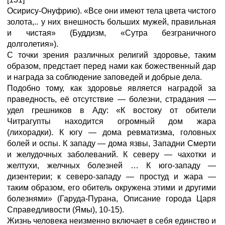
Осирису-Онуфрию). «Все они имеют тела цвета чистого
золота,.. у них внешность больших мужей, правильная
и чистая» (Буддизм, «Сутра безграничного
долголетия»).
С точки зрения различных религий здоровье, таким
образом, предстает перед нами как божественный дар
и награда за соблюдение заповедей и добрые дела.
Подобно тому, как здоровье является наградой за
праведность, её отсутствие — болезни, страдания —
удел грешников в Аду: «К востоку от обители
Читрагупты находится огромный дом жара
(лихорадки). К югу — дома ревматизма, головных
болей и оспы. К западу — дома язвы, Западни Смерти
и желудочных заболеваний. К северу — чахотки и
желтухи, желчных болезней … К юго-западу —
дизентерии; к северо-западу — простуд и жара —
таким образом, его обитель окружена этими и другими
болезнями» (Гаруда-Пурана, Описание города Царя
Справедливости (Ямы), 10-15).
Жизнь человека неизменно включает в себя единство и