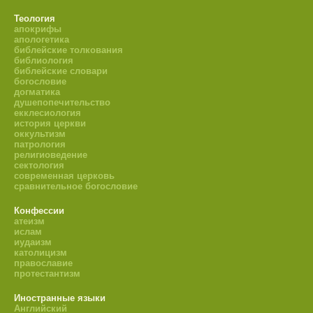
Теология
апокрифы
апологетика
библейские толкования
библиология
библейские словари
богословие
догматика
душепопечительство
екклесиология
история церкви
оккультизм
патрология
религиоведение
сектология
современная церковь
сравнительное богословие
Конфессии
атеизм
ислам
иудаизм
католицизм
православие
протестантизм
Иностранные языки
Английский