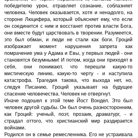
победителю урон, отравляет сознание, соблазняет
человека. Человек оказывается, хотя и ненадолго, на
стороне Люцифера, который объясняет ему, что если
он соединится с ним и восстанет против власти Бога,
они вместе будут царствовать в творении. Разумеется,
это был обман, и люди не стали как боги. Гроций
изображает момент нарушения запрета как
помрачение ума у Адама и Евы, у первых людей - они
становятся безумными! И потом, когда они приходят в
себя, они понимают, что перешли какую-то
мистическую линию, какую-то черту - и наступила
катастрофа. Трагедия такова, что выхода нет, но,
следуя Писанию, Гроций указывает на будущее
спасение человечества. Человек не отвергнут.
Иначе подошел к этой теме Йост Вондел. Это был
человек другой судьбы. Он был очень разносторонним,
как Гроций: ученый, поэт, прозаик, драматург, - и
страдал оттого, что христианский мир раздирается
войнами.
Родился он в семье ремесленника. Его не устраивала