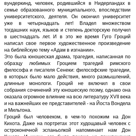
вундеркинд, человек, родившийся в Нидерландах в
семье образованного муниципального, впоследствии
университетского, деятеля. Он окончил университет
уже в четырнадцать лет! Владел множеством
тогдашних наук, языков и степень докторскую получил
в шестнадцать лет. И в это же время Гуго Гроций
написал свое первое художественное произведение
на библейскую тему «Адам в изгнании».
Это была юношеская драма, трагедия, написанная по
образцу любимых Гроцием трагедий римского
философа и писателя Сенеки: философские трагедии,
в которых было мало действия, много размышлений,
длинные монологи. Гроций не включил в свои
собрания сочинений эту юношескую поэму, однако она
оказала огромное влияние на всю литературу XVII века
и на важнейших ее представителей - на Йоста Вондела
и Мильтона.
Гроций был человеком, в чем-то похожим на Дон
Кихота. Даже на портретах этот худощавый человек с
остроконечной эспаньолкой напоминает нам Дон