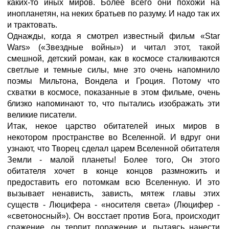
каких-то иных миров. Более всего они похожи на
инопланетян, на неких братьев по разуму. И надо так их
и трактовать.
Однажды, когда я смотрел известный фильм «Star
Wars» («Звездные войны») и читал этот, такой
смешной, детский роман, как в космосе сталкиваются
светлые и темные силы, мне это очень напомнило
поэмы Мильтона, Вондела и Гроция. Потому что
схватки в космосе, показанные в этом фильме, очень
близко напоминают то, что пытались изображать эти
великие писатели.
Итак, некое царство обитателей иных миров в
некотором пространстве во Вселенной. И вдруг они
узнают, что Творец сделал царем Вселенной обитателя
Земли - малой планеты! Более того, Он этого
обитателя хочет в конце концов размножить и
предоставить его потомкам всю Вселенную. И это
вызывает ненависть, зависть, мятеж главы этих
существ - Люцифера - «носителя света» (Люцифер -
«светоносный»). Он восстает против Бога, происходит
сражение, он терпит поражение и, пытаясь нанести