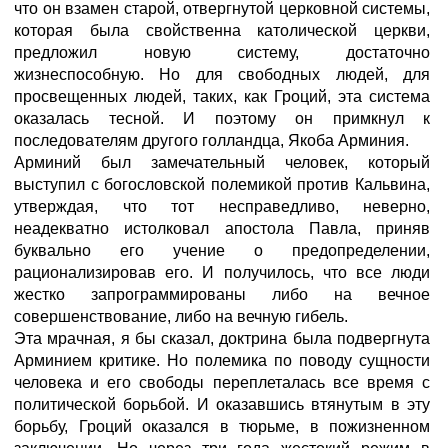
что он взамен старой, отвергнутой церковной системы,
которая была свойственна католической церкви,
предложил новую систему, достаточно
жизнеспособную. Но для свободных людей, для
просвещенных людей, таких, как Гроций, эта система
оказалась тесной. И поэтому он примкнул к
последователям другого голландца, Якоба Арминия.
Арминий был замечательный человек, который
выступил с богословской полемикой против Кальвина,
утверждая, что тот несправедливо, неверно,
неадекватно истолковал апостола Павла, приняв
буквально его учение о предопределении,
рационализировав его. И получилось, что все люди
жестко запрограммированы либо на вечное
совершенствование, либо на вечную гибель.
Эта мрачная, я бы сказал, доктрина была подвергнута
Арминием критике. Но полемика по поводу сущности
человека и его свободы переплеталась все время с
политической борьбой. И оказавшись втянутым в эту
борьбу, Гроций оказался в тюрьме, в пожизненном