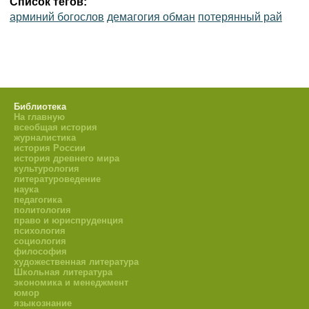
Список тегов:
арминий богослов
демагогия обман
потерянный рай
Библиотека
На главную
всеобщая история
журналистика
история России
история древнего мира
культурология
литературоведение
наука
педагогика
политология
право и юриспруденция
психология
социология
философия
художественная литература
Школьная литература
экономика и менеджмент
юмор
языкознание