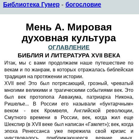
Библиотека Гумер
-
богословие
Мень А. Мировая
духовная культура
ОГЛАВЛЕНИЕ
БИБЛИЯ И ЛИТЕРАТУРА XVII ВЕКА
Итак, мы с вами продолжаем наше путешествие по
векам и по жанрам, в которых отражалась библейская
традиция на протяжении истории.
XVII век! Это был потрясающий, грозный, чреватый
многими великими и трагическими событиями век. Это
был век протопопа Аввакума, патриарха Никона,
Ришелье... В России его называли «бунтарчным»
веком - век Кромвеля, Английской революции,
Смутного времени в России, век, когда жил еще
Шекспир (в XVII веке был написан «Гамлет»); век, когда
эпоха Ренессанса уже пережила свой кризис и
чувствовалось приближающееся веяние иных,