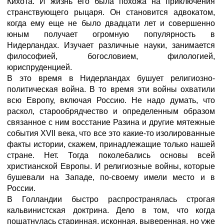
Кихота. И жизнь его была похожа на приключения
странствующего рыцаря. Он становится адвокатом,
когда ему еще не было двадцати лет и совершенно
юным получает огромную популярность в
Нидерландах. Изучает различные науки, занимается
философией, богословием, филологией,
юриспруденцией.
В это время в Нидерландах бушует религиозно-
политическая война. В то время эти войны охватили
всю Европу, включая Россию. Не надо думать, что
раскол, старообрядчество и определенным образом
связанное с ним восстание Разина и другие мятежные
события XVII века, что все это какие-то изолированные
факты истории, скажем, принадлежащие только нашей
стране. Нет. Тогда поколебались основы всей
христианской Европы. И религиозные войны, которые
бушевали на Западе, по-своему имели место и в
России.
В Голландии быстро распространялась строгая
кальвинистская доктрина. Дело в том, что когда
пошатнулась старинная, исконная, выверенная, но уже