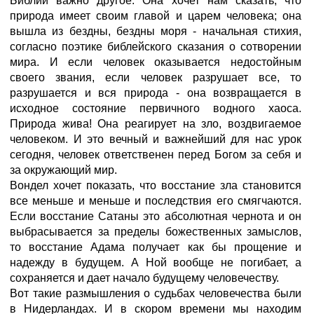
Библии важно другое. Она хочет нам сказать, что
природа имеет своим главой и царем человека; она
вышла из бездны, бездны моря - начальная стихия,
согласно поэтике библейского сказания о сотворении
мира. И если человек оказывается недостойным
своего звания, если человек разрушает все, то
разрушается и вся природа - она возвращается в
исходное состояние первичного водного хаоса.
Природа жива! Она реагирует на зло, воздвигаемое
человеком. И это вечный и важнейший для нас урок
сегодня, человек ответственен перед Богом за себя и
за окружающий мир.
Вондел хочет показать, что восстание зла становится
все меньше и меньше и последствия его смягчаются.
Если восстание Сатаны это абсолютная чернота и он
выбрасывается за пределы божественных замыслов,
то восстание Адама получает как бы прощение и
надежду в будущем. А Ной вообще не погибает, а
сохраняется и дает начало будущему человечеству.
Вот такие размышления о судьбах человечества были
в Нидерландах. И в скором времени мы находим