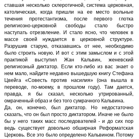
ставшая несколько склеротичной, система церковная,
католическая, когда пришли на ее место вольные
течения протестантизма, после первого глотка
религиозно-церковной свободы стало быстро
наступать отрезвление. И стало ясно, что человек в
массе своей нуждается в церковной структуре.
Разрушив старую, отказавшись от нее, необходимо
было строить новую. И вот с этим замыслом и с этой
практикой выступил Жан Кальвин, женевский
религиозный диктатор. Если кто-либо из вас знает о
нем мало, найдите недавно вышедшую книгу Стефана
Цвейга «Совесть против насилия» (она вышла в
переводе, по-моему, в прошлом году). Там дается,
правда, я бы сказал, несколько утрированный,
омраченный образ и без того сумрачного Кальвина.
Да, он, конечно, был диктатор. Но недостаточно
сказать, что он был просто диктатором. Иначе не было
бы у него таких масс последователей - и до сих пор
ведь существует довольно обширная Реформатская
Церковь. Все это было определено Кальвином. Потому