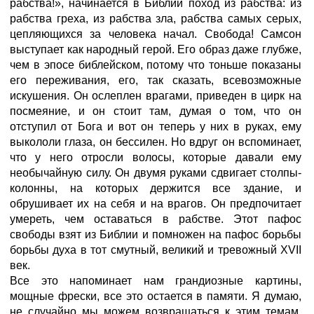
рабства!», начинается в Библии поход из рабства: из
рабства греха, из рабства зла, рабства самых серых,
цепляющихся за человека начал. Свобода! Самсон
выступает как народный герой. Его образ даже глубже,
чем в эпосе библейском, потому что тоньше показаны
его переживания, его, так сказать, всевозможные
искушения. Он ослеплен врагами, приведен в цирк на
посмеяние, и он стоит там, думая о том, что он
отступил от Бога и вот он теперь у них в руках, ему
выкололи глаза, он бессилен. Но вдруг он вспоминает,
что у него отросли волосы, которые давали ему
необычайную силу. Он двумя руками сдвигает столпы-
колонны, на которых держится все здание, и
обрушивает их на себя и на врагов. Он предпочитает
умереть, чем оставаться в рабстве. Этот пафос
свободы взят из Библии и помножен на пафос борьбы
борьбы духа в тот смутный, великий и тревожный XVII
век.
Все это напоминает нам грандиозные картины,
мощные фрески, все это остается в памяти. Я думаю,
не случайно мы можем возвращаться к этим темам,