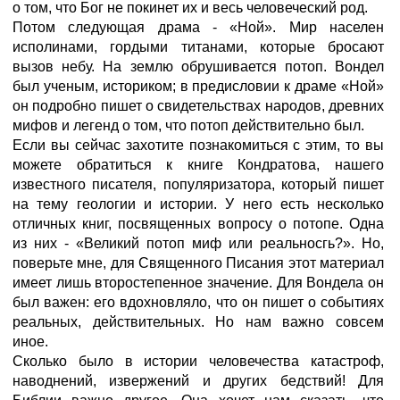
о том, что Бог не покинет их и весь человеческий род.
Потом следующая драма - «Ной». Мир населен
исполинами, гордыми титанами, которые бросают
вызов небу. На землю обрушивается потоп. Вондел
был ученым, историком; в предисловии к драме «Ной»
он подробно пишет о свидетельствах народов, древних
мифов и легенд о том, что потоп действительно был.
Если вы сейчас захотите познакомиться с этим, то вы
можете обратиться к книге Кондратова, нашего
известного писателя, популяризатора, который пишет
на тему геологии и истории. У него есть несколько
отличных книг, посвященных вопросу о потопе. Одна
из них - «Великий потоп миф или реальносгь?». Но,
поверьте мне, для Священного Писания этот материал
имеет лишь второстепенное значение. Для Вондела он
был важен: его вдохновляло, что он пишет о событиях
реальных, действительных. Но нам важно совсем
иное.
Сколько было в истории человечества катастроф,
наводнений, извержений и других бедствий! Для