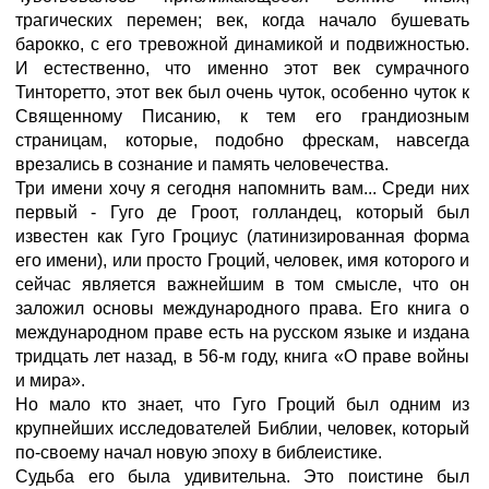
трагических перемен; век, когда начало бушевать
барокко, с его тревожной динамикой и подвижностью.
И естественно, что именно этот век сумрачного
Тинторетто, этот век был очень чуток, особенно чуток к
Священному Писанию, к тем его грандиозным
страницам, которые, подобно фрескам, навсегда
врезались в сознание и память человечества.
Три имени хочу я сегодня напомнить вам... Среди них
первый - Гуго де Гроот, голландец, который был
известен как Гуго Гроциус (латинизированная форма
его имени), или просто Гроций, человек, имя которого и
сейчас является важнейшим в том смысле, что он
заложил основы международного права. Его книга о
международном праве есть на русском языке и издана
тридцать лет назад, в 56-м году, книга «О праве войны
и мира».
Но мало кто знает, что Гуго Гроций был одним из
крупнейших исследователей Библии, человек, который
по-своему начал новую эпоху в библеистике.
Судьба его была удивительна. Это поистине был