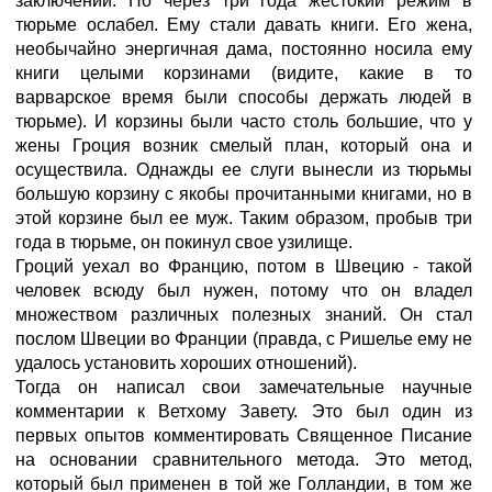
заключении. Но через три года жестокий режим в
тюрьме ослабел. Ему стали давать книги. Его жена,
необычайно энергичная дама, постоянно носила ему
книги целыми корзинами (видите, какие в то
варварское время были способы держать людей в
тюрьме). И корзины были часто столь большие, что у
жены Гроция возник смелый план, который она и
осуществила. Однажды ее слуги вынесли из тюрьмы
большую корзину с якобы прочитанными книгами, но в
этой корзине был ее муж. Таким образом, пробыв три
года в тюрьме, он покинул свое узилище.
Гроций уехал во Францию, потом в Швецию - такой
человек всюду был нужен, потому что он владел
множеством различных полезных знаний. Он стал
послом Швеции во Франции (правда, с Ришелье ему не
удалось установить хороших отношений).
Тогда он написал свои замечательные научные
комментарии к Ветхому Завету. Это был один из
первых опытов комментировать Священное Писание
на основании сравнительного метода. Это метод,
который был применен в той же Голландии, в том же