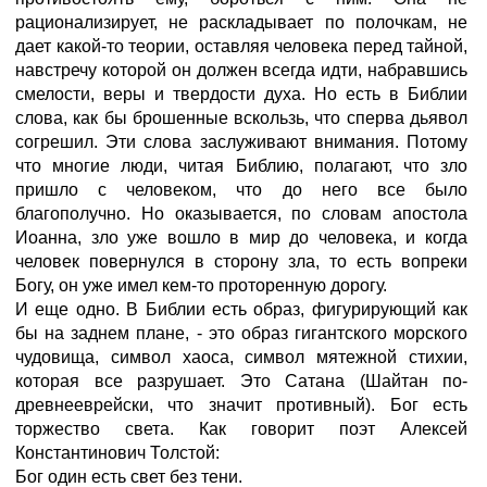
рационализирует, не раскладывает по полочкам, не
дает какой-то теории, оставляя человека перед тайной,
навстречу которой он должен всегда идти, набравшись
смелости, веры и твердости духа. Но есть в Библии
слова, как бы брошенные вскользь, что сперва дьявол
согрешил. Эти слова заслуживают внимания. Потому
что многие люди, читая Библию, полагают, что зло
пришло с человеком, что до него все было
благополучно. Но оказывается, по словам апостола
Иоанна, зло уже вошло в мир до человека, и когда
человек повернулся в сторону зла, то есть вопреки
Богу, он уже имел кем-то проторенную дорогу.
И еще одно. В Библии есть образ, фигурирующий как
бы на заднем плане, - это образ гигантского морского
чудовища, символ хаоса, символ мятежной стихии,
которая все разрушает. Это Сатана (Шайтан по-
древнееврейски, что значит противный). Бог есть
торжество света. Как говорит поэт Алексей
Константинович Толстой:
Бог один есть свет без тени.