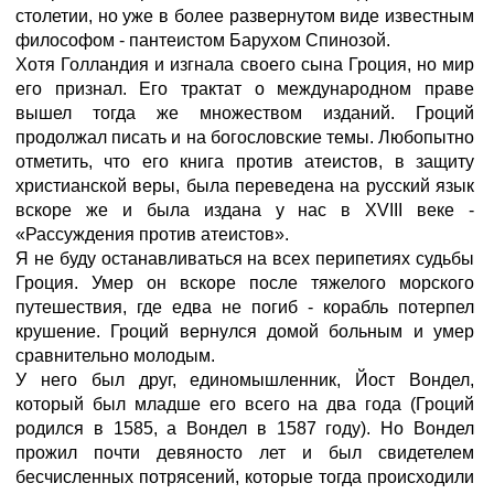
столетии, но уже в более развернутом виде известным
философом - пантеистом Барухом Спинозой.
Хотя Голландия и изгнала своего сына Гроция, но мир
его признал. Его трактат о международном праве
вышел тогда же множеством изданий. Гроций
продолжал писать и на богословские темы. Любопытно
отметить, что его книга против атеистов, в защиту
христианской веры, была переведена на русский язык
вскоре же и была издана у нас в XVIII веке -
«Рассуждения против атеистов».
Я не буду останавливаться на всех перипетиях судьбы
Гроция. Умер он вскоре после тяжелого морского
путешествия, где едва не погиб - корабль потерпел
крушение. Гроций вернулся домой больным и умер
сравнительно молодым.
У него был друг, единомышленник, Йост Вондел,
который был младше его всего на два года (Гроций
родился в 1585, а Вондел в 1587 году). Но Вондел
прожил почти девяносто лет и был свидетелем
бесчисленных потрясений, которые тогда происходили