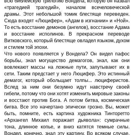
всю библейскую трилогию Вондела, которую он назвал
«трагедией трагедий», началом всечеловеческой
драмы. Этот небольшой томик блестяще переведен.
Сюда входят «Люцифер», «Адам в изгнании» и «Ной».
То есть восстание демонов (ангелов), восстание Адама
и восстание исполинов. В прекрасном переводе
Витковского, который блестяще овладел языком, духом
и стилем той эпохи.
Что нового появляется у Вондела? Он видел пафос
борьбы, знал могущество демагогов, знал, как они
вовлекают массы на ложные пути, запутывают их в
сети. Таким предстает у него Люцифер. Это истинный
демагог, который обольщает толпы... люциферистов.
Вслед за ним они безумно идут навстречу своей
гибели, потому что они хотят изменить мировые законы
и восстают против Бога. А потом битва, космическая
бигва. Все это начертано эпически грозно. Вы, может
быть, помните, есть картина художника Тинторетто
«Архангел Михаил поражает дьявола»: сумрачные
тона, длинное копье, и вниз катятся темные силы.
Вондел, конечно, знал эту картину. Во всяком случае,