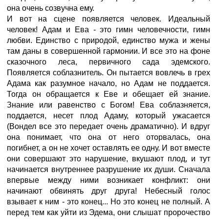
она очень созвучна ему.
И вот на сцене появляется человек. Идеальный
человек! Адам и Ева - это гимн человечности, гимн
любви. Единство с природой, единство мужа и жены
там даны в совершенной гармонии. И все это на фоне
сказочного леса, первичного сада эдемского.
Появляется соблазнитель. Он пытается вовлечь в грех
Адама как разумное начало, но Адам не поддается.
Тогда он обращается к Еве и обещает ей знание.
Знание или равенство с Богом! Ева соблазняется,
поддается, несет плод Адаму, который ужасается
(Вондел все это передает очень драматично). И вдруг
она понимает, что она от него оторвалась, она
погибнет, а он не хочет оставлять ее одну. И вот вместе
они совершают это нарушение, вкушают плод, и тут
начинается внутреннее разрушение их души. Сначала
впервые между ними возникает конфликт: они
начинают обвинять друг друга! Небесный голос
взывает к ним - это конец... Но это конец не полный. А
перед тем как уйти из Эдема, они слышат пророчество