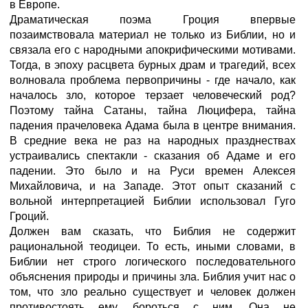
в Европе.
Драматическая поэма Гроция впервые
позаимствовала материал не только из Библии, но и
связала его с народными апокрифическими мотивами.
Тогда, в эпоху расцвета бурных драм и трагедий, всех
волновала проблема первопричины - где начало, как
началось зло, которое терзает человеческий род?
Поэтому тайна Сатаны, тайна Люцифера, тайна
падения прачеловека Адама была в центре внимания.
В средние века не раз на народных празднествах
устраивались спектакли - сказания об Адаме и его
падении. Это было и на Руси времен Алексея
Михайловича, и на Западе. Этот опыт сказаний с
вольной интерпретацией Библии использовал Гуго
Гроций.
Должен вам сказать, что Библия не содержит
рациональной теодицеи. То есть, иными словами, в
Библии нет строго логического последовательного
объяснения природы и причины зла. Библия учит нас о
том, что зло реально существует и человек должен
противостоять ему, бороться с ним. Она не