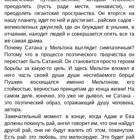
преодолеть (пусть ради мести, ненависти), но
преодолеть гигантские пространства. Он вторгся на
нашу планету, идет по ней и достигает... райских садов -
великолепных джунглей, где он блуждает в унынии, в
отчаянии, находит людей и совершается опять все та
же самая драма.
Почему Сатана у Мильтона выглядит симпатичным?
Потому что в процессе поэтического творчества он
перестает быть Сатаной. Он становится просто героем
борьбы за какую-то цель. И здесь Мильтон вложил в
него часть своей души души несгибаемого борца!
Пушкин восхищался именно Мильтоном, его
стойкостью, верностью принципам до конца жизни! На
самом деле, конечно, это уже не дьявол, не Сатана -
это поэтический образ, отражающий душу человека,
автора.
Замечательный момент: в конце, когда Адам и Ева
должны покинуть рай, ангел говорит им, что они найдут
другой рай, они не будут жалеть об этом, покинутом.
Есть рай: это любовь, это милосердие. Это будет рай