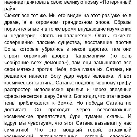
начинает диктовать свою великую поэму «Потерянный
рай».
Сюжет все тот же. Мы его видим на этот раз уже не в
драме, а в огромном, грандиозном эпосе. Образы
поразительные и в то же время внушающие изумление
и недоверие. Опять инопланетяне! Опять какие-то
совершенно плоские существа, восставшие против
Бога, которые убрались в некое царство, там они
строят огромный дворец Пандемониум (то есть
«собрание всех демонов»), там они замышляют все
свои мятежи против Неба, пока глава их, Сатана, не
решается нанести Богу удар через человека. И вот
космическая картина: Сатана, подобно черному грифу,
распростер исполинские крылья и через звездные
сферы несется к шару Земли. Бог видит, что эта черная
тень приближается к Земле. Но победы Сатана не
достигает. Он проходит через всевозможные
космические препятствия, бури, туманы, скалы... И
вдруг мы чувствуем, что этот Сатана вызывает у нас
симпатию! Что это мощный герой, отважный
космический путешественник, который способен