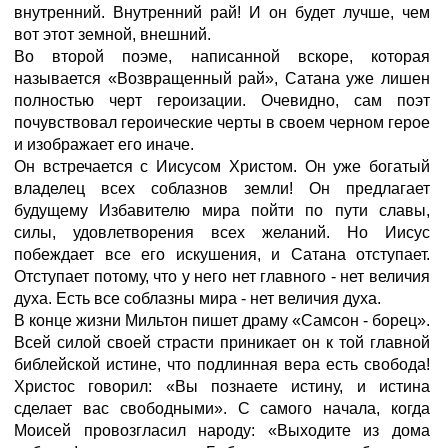
внутренний. Внутренний рай! И он будет лучше, чем
вот этот земной, внешний.
Во второй поэме, написанной вскоре, которая
называется «Возвращенный рай», Сатана уже лишен
полностью черт героизации. Очевидно, сам поэт
почувствовал героические черты в своем черном герое
и изображает его иначе.
Он встречается с Иисусом Христом. Он уже богатый
владелец всех соблазнов земли! Он предлагает
будущему Избавителю мира пойти по пути славы,
силы, удовлетворения всех желаний. Но Иисус
побеждает все его искушения, и Сатана отступает.
Отступает потому, что у него нет главного - нет величия
духа. Есть все соблазны мира - нет величия духа.
В конце жизни Мильтон пишет драму «Самсон - борец».
Всей силой своей страсти приникает он к той главной
библейской истине, что подлинная вера есть свобода!
Христос говорил: «Вы познаете истину, и истина
сделает вас свободными». С самого начала, когда
Моисей провозгласил народу: «Выходите из дома