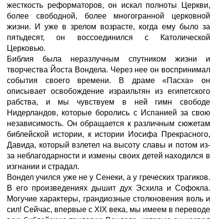
жесткость реформаторов, он искал полноты Церкви,
более свободной, более многогранной церковной
жизни. И уже в зрелом возрасте, когда ему было за
пятьдесят, он воссоединился с Католической
Церковью.
Библия была неразлучным спутником жизни и
творчества Йоста Вондела. Через нее он воспринимал
события своего времени. В драме «Пасха» он
описывает освобождение израильтян из египетского
рабства, и мы чувствуем в ней гимн свободе
Нидерландов, которые боролись с Испанией за свою
независимость. Он обращается к различным сюжетам
библейской истории, к истории Иосифа Прекрасного,
Давида, который взлетел на высоту славы и потом из-
за неблагодарности и измены своих детей находился в
изгнании и страдал.
Вондел учился уже не у Сенеки, а у греческих трагиков.
В его произведениях дышит дух Эсхила и Софокла.
Могучие характеры, грандиозные столкновения воль и
сил! Сейчас, впервые с XIX века, мы имеем в переводе