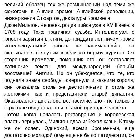
великий образец тех же размышлений над теми же
сюжетами в Англии времен Английской революции,
низвержения Стюартов, диктатуры Кромвеля.
Джон Мильтон. Человек, родившийся уже в XVIII веке, в
1708 году. Тоже трагичная судьба. Интеллектуал, с
юности зарытый в книги, до тридцати лет ничем кроме
интеллектуальной работы не занимавшийся, он
оказывается втянутым в великую борьбу пуритан. Он
сторонник Кромвеля, помощник его, он составляет
латинские тексты для международной борьбы
восставшей Англии. Но он убеждается, что те, кто
подняли знамя свободы, свергнули и казнили короля,
они оказались столь же деспотичными и столь же
жестокими, как и представители старой династии.
Оказывается, диктаторство, насилие, зло - не только в
структуре общества, но и в самой природе человека!
Потом, когда началась реставрация и королевская
власть вернулась, Мильтон едва избежал казни. К тому
же он ослеп. Одинокий, всеми брошенный, еще
достаточно молодой (ему еще не было пятидесяти), он