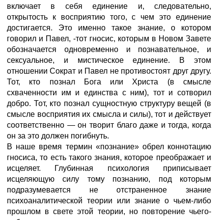
включает в себя единение и, следовательно,
открытость к восприятию того, с чем это единение
достигается. Это именно такое знание, о котором
говорил и Павел, -тот гносис, которым в Новом Завете
обозначается одновременно и познавательное, и
сексуальное, и мистическое единение. В этом
отношении Сократ и Павел не противостоят друг другу.
Тот, кто познал Бога или Христа (в смысле
схваченности им и единства с ним), тот и сотворил
добро. Тот, кто познал сущностную структуру вещей (в
смысле восприятия их смысла и силы), тот и действует
соответственно — он творит благо даже и тогда, когда
он за это должен погибнуть.
В наше время термин «познание» обрел коннотацию
гносиса, то есть такого знания, которое преображает и
исцеляет. Глубинная психология приписывает
исцеляющую силу тому познанию, под которым
подразумевается не отстраненное знание
психоаналитической теории или знание о чьем-либо
прошлом в свете этой теории, но повторение чьего-