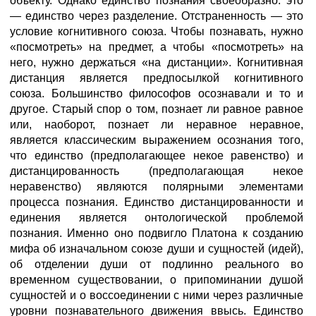
объекту. Однако единство познания своеобразно: это
— единство через разделение. Отстраненность — это
условие когнитивного союза. Чтобы познавать, нужно
«посмотреть» на предмет, а чтобы «посмотреть» на
него, нужно держаться «на дистанции». Когнитивная
дистанция является предпосылкой когнитивного
союза. Большинство философов осознавали и то и
другое. Старый спор о том, познает ли равное равное
или, наоборот, познает ли неравное неравное,
является классическим выражением осознания того,
что единство (предполагающее некое равенство) и
дистанцированность (предполагающая некое
неравенство) являются полярными элементами
процесса познания. Единство дистанцированности и
единения является онтологической проблемой
познания. Именно оно подвигло Платона к созданию
мифа об изначальном союзе души и сущностей (идей),
об отделении души от подлинно реального во
временном существовании, о припоминании душой
сущностей и о воссоединении с ними через различные
уровни познавательного движения ввысь. Единство