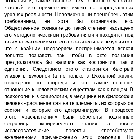
познания и, самое главное, тем огромным успехом,
который его применение имело на определенных
уровнях реальности. Невозможно ни пренебречь этим
требованием, ни хотя бы ограничить его.
Общественное сознание до такой степени насыщено
его методологическими требованиями и находится под
таким впечатлением от его поразительных результатов,
что с крайним недоверием воспринимается всякая
попытка познавать так, чтобы в акте познания
предполагалось бы наличие как восприятия, так и
единения. Следствием этого становится быстрый
упадок в духовной (а не только в Духовной) жизни,
отчуждение от природы и, что самое опасное,
отношение к человеческим существам как к вещам. В
психологии и в социологии, в медицине и в философии
человек «расчленяется» на те элементы, из которых он
состоит и которые его детерминируют. В процессе
этого «расчленения» были обретены подлинные
сокровища эмпирического знания, а новые
исследовательские проекты способствуют
ежедневному приумножению этих сокровищ. Но