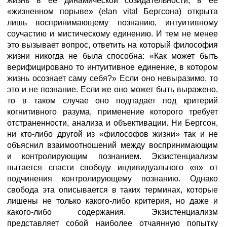
жизнь в ее динамической созидательности, в ее
«жизненном порыве» (elan vital Бергсона) открыта
лишь воспринимающему познанию, интуитивному
соучастию и мистическому единению. И тем не менее
это вызывает вопрос, ответить на который философия
жизни никогда не была способна: «Как может быть
верифицировано то интуитивное единение, в котором
жизнь осознает саму себя?» Если оно невыразимо, то
это и не познание. Если же оно может быть выражено,
то в таком случае оно подпадает под критерий
когнитивного разума, применение которого требует
отстраненности, анализа и объективации. Ни Бергсон,
ни кто-либо другой из «философов жизни» так и не
объяснил взаимоотношений между воспринимающим
и контролирующим познанием. Экзистенциализм
пытается спасти свободу индивидуального «я» от
подчинения контролирующему познанию. Однако
свобода эта описывается в таких терминах, которые
лишены не только какого-либо критерия, но даже и
какого-либо содержания. Экзистенциализм
представляет собой наиболее отчаянную попытку