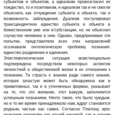
субъектом и объектом, а идеализм провозгласил их
тождество, то и позитивизм, и идеализм так и не смогли
объяснить как отчуждение субъекта и объекта, так и
возможность заблуждения. Дуализм постулировал
трансцендентное единство субъекта и объекта в
божественном уме или в'субстанции, но не объяснил
соучастия человека в нем. Однако, предпринимая эти
попытки, представители всех этих направлений
осознавали онтологическую проблему познания:
единство разделения и единения.
Эпистемологическая ситуация экзистенциально
подтверждена посредством некоторых аспектов
личностной и общественной жизни в их отношении к
познанию. Та страсть к знанию ради самого знания,
которая зачастую может быть обнаружена как в
примитивных, так и в утонченных формах, указывает
на то, что это желание, этот вакуум, заполняется
успешным познанием. Нечто такое, что было чуждым,
но в то же время принадлежало нам, вдруг становится
родным, частью нас самих. Согласно Платону, эрос
познания порожден как нашей нищетой, так и нашим