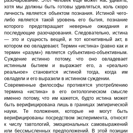
разочарование. Этот человек еще может нас удивить,
хотя мы должны быть готовы удивляться, коль скоро
личность является объектом познания. Истиной чего-
либо является такой уровень его бытия, познание
которого предотвращает неверные ожидания и
последующие разочарования. Следовательно, истина
— это и сущность вещей, и тот когнитивный акт, в
котором ею овладевают. Термин «истина» (равно как и
термин «разум») является субъективно-объективным.
Суждение истинно потому, что оно овладевает
истинным бытием и выражает его, а «реально
реальное» становится истиной тогда, когда им
овладели и его выразили в истинном суждении.
Современные философы противятся употреблению
термина «истина» в его онтологическом смысле
именно потому, что им кажется, будто истина может
быть верифицирована лишь в границах эмпирической
науки. Те положения, которые не могут быть
верифицированы посредством эксперимента, относят
к числу тавтологий, эмоциональных самовыражений
или бессмысленных предположений. В этой позиции