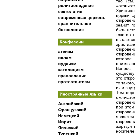
тно (см.
религиоведение
«оконча
Христиан
сектология
церкви с
современная церковь
откровен
сравнительное
значит п
богословие
быть ист
такого о
пытаются
Конфессии
христиа
открове
атеизм
откровен
ислам
которое
иудаизм
притязан
Вопрос,
католицизм
существу
православие
это откр
протестантизм
то таког
их и внут
Тем перв
Иностранные языки
окончате
откровен
Английский
при этом
Французский
откровен
Немецкий
является
открове
Иврит
жертвуя 
Японский
носителе
Турецкий