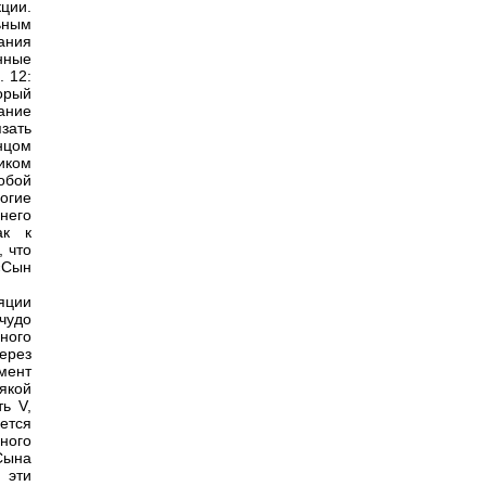
ции.
ьным
ания
нные
 12:
торый
лание
зать
нцом
иком
обой
ногие
 него
ак к
, что
«Сын
ляции
чудо
ного
ерез
мент
якой
ь V,
ется
ного
Сына
 эти