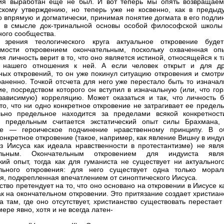
ия выработан еще не был. И вот теперь мы опять возвращаем
скому утверждению, но теперь уже не косвенно, как в предыд
но впрямую и догматически, принимая понятие догмата в его подл
- в смысле док-тринальной основы особой философской школы
ного сообщества.
 зрения теологического круга актуальное откровение буде
имости откровением окончательным, поскольку охваченная оп
ия личность верит в то, что оно является истиной, относящейся к 
 нашего отношения к ней. А если человек открыт и для др
ных откровений, то он уже покинул ситуацию откровения и смотри
раненно. Точкой отсчета для него уже перестало быть то изначал
ие, посредством которого он вступил в изначальную (или, что го
зависимую) корреляцию. Может оказаться и так, что личность б
 то, что ни одно конкретное откровение не затрагивает ее предел
льно предельное находится за пределами всякой конкретност
е предельным считается экстатический опыт силы Брахмана,
ме — героическое подчинение нравственному принципу. В о
конкретное откровение (такое, например, как явление Вишну в инд
з Иисуса как идеала нравственности в протестантизме) не явля
ельным. Окончательным откровением для индуиста явля
кий опыт, тогда как для гуманиста не существует ни актуального
ельного откровения: для него существует одна только морал
я, подкрепленная впечатлением от синоптического Иисуса.
ство претендует на то, что оно основано на откровении в Иисусе к
ак на окончательном откровении. Это притязание создает христиа
 а там, где оно отсутствует, христианство существовать перестает
ере явно, хотя и не всегда латен-