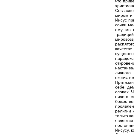
что прив
христиан
Согласно
миром и 
Иисус пр
сочли ме
ему, мы 
традиций
мировозз
распятог
качестве
существ
парадок
откровен
настаива
личного 
окончате
Притязан
себе, де
словах Ч
ничего с
божестве
проявле
религии 
только ка
являетс
постоянн
Иисусу, 