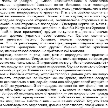
 часть IV, раздел II), Слово «окончательное» в словосочет
тельное откровение» означает нечто большее, чем «последн
ство часто утверждало и, разумеется, может утверждать, что в ис
уществует непрерывное откровение. И в этом смысле окончател
ие не является последним. Только в том случае, если «послед
оследнее подлинное откровение, окончательное откровение и м
олковано как откровение последнее. В истории церкви не может 
ткровения, точкой отсчета которого не был бы Иисус как Христос.
 найти (или принимают) другую точку отсчета, то это значит,
нская церковь утратила свое основание. Однако окончател
ние является чем-то большим, нежели последнее подли
ие. Это то решающее, исполняющее, непревосходимое открове
 является критерием всех других. Именно таково христиан
ие, именно таково основание христианской теологии.
 однако, состоит в том, чем можно оправдать это притязан
ют ли в откровении Иисуса как Христа такие критерии, которые д
овение окончательным. Эти критерии не могут быть производны от 
о, что находится вне ситуации откровения. Однако возможно обнар
ри этой ситуации. Именно это и должна сделать теология.
ым и базовым ответом, который теология должна дать на вопро
льности откровения во Иисусе как во Христе, является следую
ие окончательно в том случае, если оно обладает силой отрицать 
 себя не утрачивая. Этот парадокс основан на том факте, что вс
ие обусловлено тем проводником, в котором и через которого
. Вопрос об окончательном откровении — это вопрос о том провод
ния, который преодолевает свои собственные конечные усло
как ими, так — вместе с ними — и самим собой. Тот, кто явля
м окончательного откровения, должен пожертвовать своей конечно