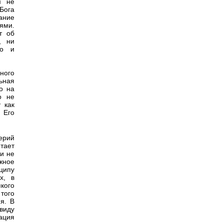
м не
Бога
ание
ями.
т об
, ни
но и
ьного
ьная
о на
о не
 как
 Его
ерий
тает
ги не
жное
ципу
х, в
кого
того
я. В
виду
ация