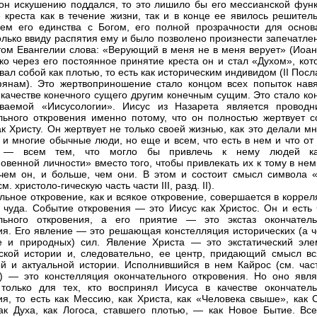
он искушению поддался, то это лишило бы его мессианской функ
 креста как в течение жизни, так и в конце ее явилось решител
ем его единства с Богом, его полной прозрачности для основ
олько ввиду распятия ему и было позволено произнести запечатле
том Евангелии слова: «Верующий в меня не в меня верует» (Иоан.
ько через его постоянное принятие креста он и стал «Духом», ко
вал собой как плотью, то есть как историческим индивидом (II Пос
янам). Это жертвоприношение стало концом всех попыток навя
 качестве конечного сущего другим конечным сущим. Это стало ко
ываемой «Иисусологии». Иисус из Назарета является проводн
льного откровения именно потому, что он полностью жертвует с
ак Христу. Он жертвует не только своей жизнью, как это делали м
 и многие обычные люди, но еще и всем, что есть в нем и что от
, — всем тем, что могло бы привлечь к нему людей к
овенной личности» вместо того, чтобы привлекать их к тому в нем
чем он, и больше, чем они. В этом и состоит смысл символа 
м. христоло-гическую часть части III, разд. II).
льное откровение, как и всякое откровение, совершается в корре
и чуда. Событие откровения — это Иисус как Христос. Он и есть 
ельного откровения, а его приятие — это экстаз окончатель
ия. Его явление — это решающая констелляция исторических (а ч
е и природных) сил. Явление Христа — это экстатический эле
ской истории и, следовательно, ее центр, придающий смысл вс
й и актуальной истории. Исполнившийся в нем Кайрос (см. част
I) — это констелляция окончательного откровения. Но оно явля
только для тех, кто воспринял Иисуса в качестве окончатель
ия, то есть как Мессию, как Христа, как «Человека свыше», как 
ак Духа, как Логоса, ставшего плотью, — как Новое Бытие. Все