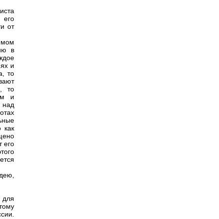
иста
 его
и от
имом
ию в
ждое
ях и
а, то
вают
, то
ом и
 над
готах
льные
 как
ищено
т его
того
ется
идею,
м для
тому
сии.