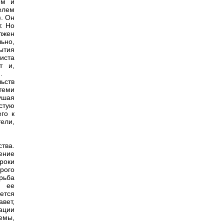
ем и
елем
). Он
. Но
лжен
ьно,
бытия
иста
т и,
.
ьств
теми
ушая
стую
го к
ели,
тва.
ение
роки
рого
рьба
м ее
ется
вет,
ации
емы,