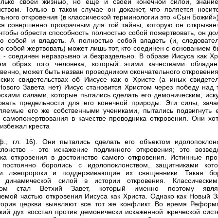
лько своей жизнью, но еще и своей конечной силой, знани
ством. Только в таком случае он докажет, что является носит
льного откровения (в классической терминологии это «Сын Божий»
ся совершенно прозрачным для той тайны, которую он открывает
 чтобы обрести способность полностью собой пожертвовать, он до
ю собой и владеть. А полностью собой владеть (и, следовател
ю собой жертвовать) может лишь тот, кто соединен с основанием 
 - соединен неразрывно и безраздельно. В образе Иисуса как Хр
м образ того человека, который этими качествами обладае
твенно, может быть назван проводником окончательного откровения
ских свидетельствах об Иисусе как о Христе (а иных свидетел
ового Завета нет) Иисус становится Христом через победу над 
скими силами, которые пытались сделать его демоническим, иск
овать предельности для его конечной природы. Эти силы, зача
ляемые его же собственными учениками, пытались подвигнуть е
т самопожертвования в качестве проводника откровения. Они хот
 избежал креста
ф., гл. 16). Они пытались сделать его объектом идолопоклонс
лонство - это искажение подлинного откровения; это возвед
ка откровения в достоинство самого откровения. Истинные про
 постоянно боролись с идолопоклонством, защитниками кото
ли лжепророки и поддерживающие их священники. Такая бо
я динамической силой в истории откровения. Классически
том стал Ветхий Завет, который именно поэтому явля
емой частью откровения Иисуса как Христа. Однако как Новый За
тория церкви выявляют все тот же конфликт. Во время Реформ
кий дух восстал против демонически искаженной жреческой сист