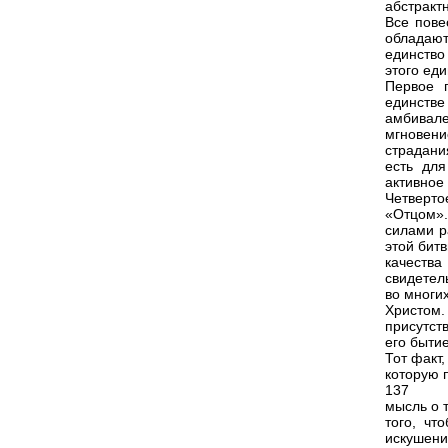
абстракт
Все пове
обладают
единство
этого еди
Первое 
единстве
амбивале
мгновени
страдани
есть для
активно
Четверт
«Отцом».
силами р
этой бит
качества
свидетел
во многи
Христом
присутст
его быти
Тот факт,
которую 
137
мысль о 
того, чт
искушени