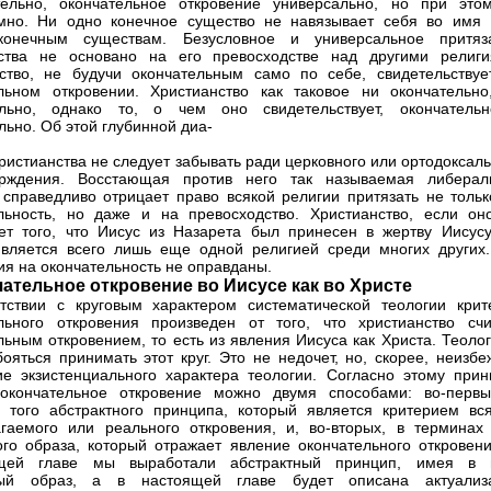
тельно, окончательное откровение универсально, но при это
мно. Ни одно конечное существо не навязывает себя во имя 
конечным существам. Безусловное и универсальное притяз
нства не основано на его превосходстве над другими религи
ство, не будучи окончательным само по себе, свидетельствуе
льном откровении. Христианство как таковое ни окончательно
ально, однако то, о чем оно свидетельствует, окончатель
льно. Об этой глубинной диа-
христианства не следует забывать ради церковного или ортодоксал
ерждения. Восстающая против него так называемая либерал
 справедливо отрицает право всякой религии притязать не тольк
льность, но даже и на превосходство. Христианство, если он
ет того, что Иисус из Назарета был принесен в жертву Иисусу
является всего лишь еще одной религией среди многих других.
ия на окончательность не оправданы.
чательное откровение во Иисусе как во Христе
тствии с круговым характером систематической теологии крит
льного откровения произведен от того, что христианство счи
льным откровением, то есть из явления Иисуса как Христа. Теоло
ояться принимать этот круг. Это не недочет, но, скорее, неизбе
е экзистенциального характера теологии. Согласно этому прин
 окончательное откровение можно двумя способами: во-первы
 того абстрактного принципа, который является критерием вся
гаемого или реального откровения, и, во-вторых, в терминах 
ого образа, который отражает явление окончательного откровени
щей главе мы выработали абстрактный принцип, имея в 
ный образ, а в настоящей главе будет описана актуализ