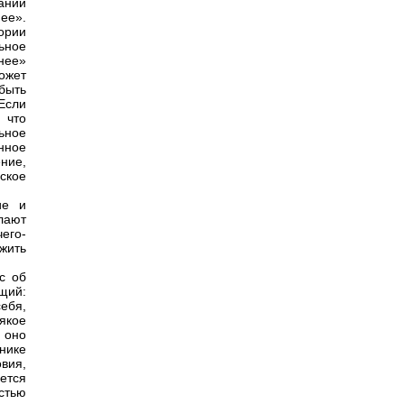
ании
ее».
тории
ьное
нее»
ожет
быть
 Если
 что
ьное
нное
ние,
ское
ие и
елают
чего-
ужить
с об
щий:
себя,
якое
 оно
нике
вия,
ется
стью