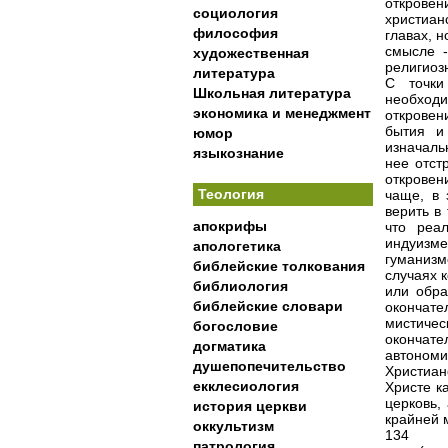
откровен
социология
христиан
философия
главах, 
смысле 
художественная
религиоз
литература
С точки
Школьная литература
необход
экономика и менеджмент
откровен
бытия и
юмор
изначаль
языкознание
нее отст
откровен
Теология
чаще, в 
верить в
апокрифы
что реа
индуизм
апологетика
гуманиз
библейские толкования
случаях 
библиология
или обра
библейские словари
окончат
мистичес
богословие
окончат
догматика
автономи
душепопечительство
Христиан
екклесиология
Христе к
церковь,
история церкви
крайней м
оккультизм
134
патрология