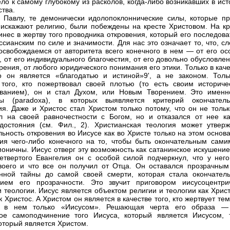
ело к самому глубокому из расколов, когда-либо возникавших в ис
ства.
 Павлу, те демонически идолопоклоннические силы, которые пр
искажают религию, были побеждены на кресте Христовом. На кр
инес в жертву того проводника откровения, который его последов
ссианским по силе и значимости. Для нас это означает то, что, с
освобождаемся от авторитета всего конечного в нем — от его ос
, от его индивидуального благочестия, от его довольно обусловле
рения, от любого юридического понимания его этики. Только в кач
о он является «благодатью и истиной»9', а не законом. Толь
 того, кто пожертвовал своей плотью (то есть своим историче
ованием), он и стал Духом, или Новым Творением. Это именн
сы (paradoxa), в которых выявляется критерий окончатель
ия. Даже и Христос стал Христом только потому, что он не тольк
л на своей равночестности с Богом, но и отказался от нее ка
достояния (см. Фил., 2). Христианская теология может утверж
льность откровения во Иисусе как во Христе только на этом основ
ия чего-либо конечного на то, чтобы быть окончательным сами
моничны. Иисус отверг эту возможность как сатанинское искушение
етвертого Евангелия он с особой силой подчеркнул, что у него
воего и что все он получил от Отца. Он оставался прозрачным
нной тайны до самой своей смерти, которая стала окончател
нием его прозрачности. Это звучит приговором иисусоцентри
и теологии. Иисус является объектом религии и теологии как Хрис
к Христос. А Христом он является в качестве того, кто жертвует тем
я в нем только «Иисусом». Решающая черта его образа —
ое самоподчинение того Иисуса, который является Иисусом, 
который является Христом.