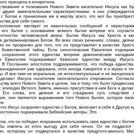
ного принципа в конкретном.
ствования и толкования Нового Завета касательно Иисуса как Хр
 двумя замечательными характеристиками: в них утверждается
 с Богом и принесение им в жертву всего, что мог бы приобрест
нства для себя самого.
положение явствует из евангельских сообщений о нерасторж
 его бытия с основанием всякого бытия вопреки его соучаст
нтностях человеческой жизни. Бытие Иисуса как Христа в ка
е детерминировано Богом. Во всех своих речениях, словах, деяни
ях он прозрачен для того, что он представляет в качестве Христ
 божественной тайны. Если синоптические Евангелия подчерки
е сохранение этого единства вопреки демоническим нападкам
ое Евангелие подчеркивает базисное единство между Иисус
 В Посланиях апостолов подразумевается, что победа единства
азъединения уже одержана, хотя иногда говорится и о муках и тя
вы. И все-таки не моральные, не интеллектуальные и не эмоциона
 делают Иисуса носителем окончательного откровения. Согласно
ьству всего Нового Завета в целом, так и тому, что было предвосх
х эпизодах Ветхого Завета, именно присутствие в нем Бога и делае
. Его слова, его деяния и его страдания суть следствия э
вия; они являются выражением того Нового Бытия, которое явля
ем.
 что Иисус сохраняет единство с Богом, включает в себя и Другую 
постоянно подчеркивали библейские авторы. Это
том, что он победил искушение использовать свое единство с Бого
обы извлечь из этого выгоду для себя лично. Он не поддался 
ю, которому он подвергался в качестве предугото-ванного Мес