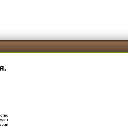
я.
ство
удет
ерий