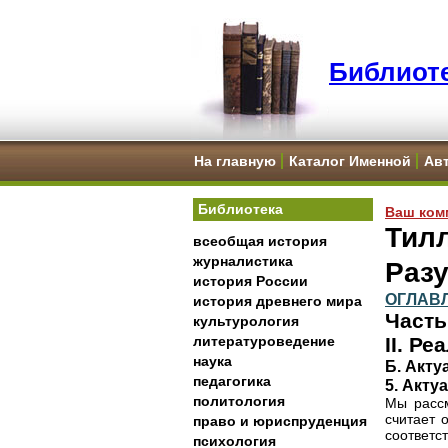
Библиоте
На главную
Каталог Именной
Ав
Библиотека
Ваш ком
Тилл
всеобщая история
журналистика
Разу
история России
ОГЛАВ
история древнего мира
Часть
культурология
литературоведение
II. Р
наука
Б. Акту
педагогика
5. Акту
политология
Мы рассм
считает 
право и юриспруденция
соответс
психология