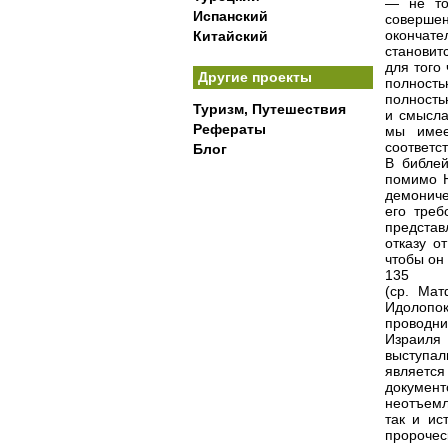
— не то
Испанский
совершен
окончате
Китайский
становит
для того
Другие проекты
полность
полность
Туризм, Путешествия
и смысла
Рефераты
мы имее
соответс
Блог
В библей
помимо Н
демониче
его треб
представ
отказу о
чтобы он
135
(ср. Мат
Идолопок
проводни
Израиля
выступа
являетс
докумен
неотъемл
так и ис
пророчес