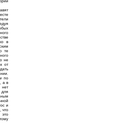
тории
авят
есте
атели
ледуя
обых
нного
естве
ко в
ским
о те
ного
о не
к от
дать
ании.
м по
, а в
 нет
 для
ьным
чной
тос и
, что
 это
тому