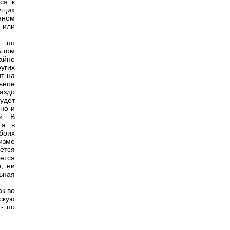
ся к
ущих
инном
 или
т по
ытом
тайне
угих
т на
ьное
раздо
удет
ьно и
и. В
 а в
боих
уизме
ется
ется
, ни
ьная
ак во
нскую
 - по