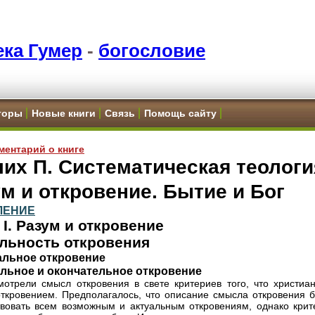
ка Гумер
-
богословие
торы
Новые книги
Связь
Помощь сайту
ментарий о книге
их П. Систематическая теологи
м и откровение. Бытие и Бог
ЛЕНИЕ
 I. Разум и откровение
еальность откровения
альное откровение
альное и окончательное откровение
отрели смысл откровения в свете критериев того, что христиан
откровением. Предполагалось, что описание смысла откровения б
твовать всем возможным и актуальным откровениям, однако крит