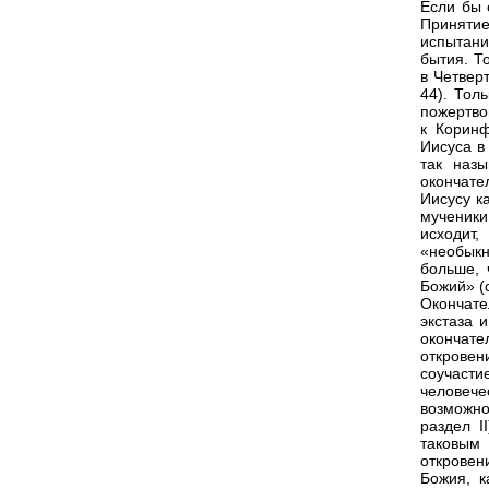
Если бы 
Принятие
испытани
бытия. Т
в Четвер
44). Тол
пожертво
к Коринф
Иисуса в
так наз
окончате
Иисусу к
мученики
исходит
«необыкн
больше, 
Божий» (с
Окончате
экстаза 
окончат
откровен
соучасти
человече
возможно
раздел I
таковым 
откровен
Божия, к