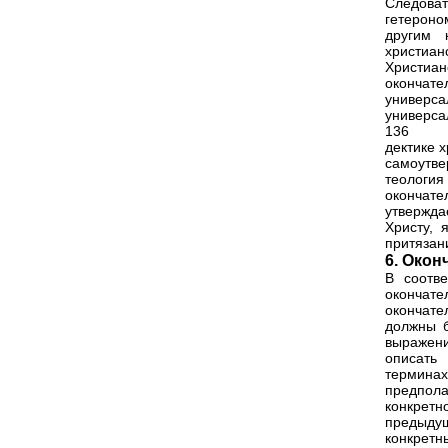
Следова
гетероно
другим 
христиа
Христиан
окончате
универс
универса
136
дектике 
самоутв
теология
окончате
утвержда
Христу, 
притязан
6. Окон
В соотве
окончате
окончате
должны б
выражени
описать
терминах
предпола
конкретн
предыду
конкрет