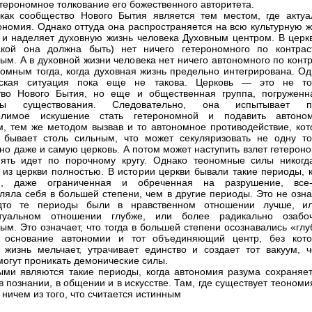
етерономное толкование его божественного авторитета.
как сообщество Нового Бытия является тем местом, где актуа
ономия. Однако оттуда она распространяется на всю культурную ж
 и наделяет духовную жизнь человека Духовным центром. В церкв
акой она должна быть) нет ничего гетерономного по контрас
ым. А в духовной жизни человека нет ничего автономного по конт
номным тогда, когда духовная жизнь предельно интегрирована. Од
еская ситуация пока еще не такова. Церковь — это не то
тво Нового Бытия, но еще и общественная группа, погруженн
ты существования. Следовательно, она испытывает п
олимое искушение стать гетерономной и подавить автоно
м, тем же методом вызвав и то автономное противодействие, кот
 бывает столь сильным, что может секуляризовать не одну то
, но даже и самую церковь. А потом может наступить взлет гетерон
ять идет по порочному кругу. Однако теономные силы никогд
 из церкви полностью. В истории церкви бывали такие периоды, к
я, даже ограниченная и обреченная на разрушение, все-
ляла себя в большей степени, чем в другие периоды. Это не озна
удто те периоды были в нравственном отношении лучше, и
ктуальном отношении глубже, или более радикально озабо
ым. Это означает, что тогда в большей степени осознавались «гл
, основание автономии и тот объединяющий центр, без кото
 жизнь мельчает, утрачивает единство и создает тот вакуум, ч
могут проникать демонические силы.
ми являются такие периоды, когда автономия разума сохраняет
в познании, в общении и в искусстве. Там, где существует теономи
 ничем из того, что считается истинным