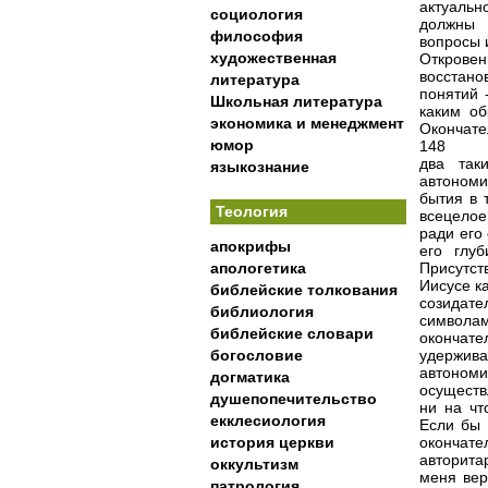
актуальн
социология
должны 
философия
вопросы 
художественная
Откровен
восстано
литература
понятий 
Школьная литература
каким об
экономика и менеджмент
Окончате
юмор
148
два так
языкознание
автономи
бытия в 
Теология
всецелое
ради его
апокрифы
его глу
апологетика
Присутст
Иисусе к
библейские толкования
созидате
библиология
символам
библейские словари
окончате
богословие
удержив
автономи
догматика
осуществ
душепопечительство
ни на чт
екклесиология
Если бы 
история церкви
окончат
авторита
оккультизм
меня вер
патрология