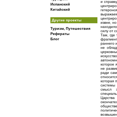
и справе
Испанский
центриро
Китайский
гетероно
выражаем
центриро
Другие проекты
извне, н
находило
Туризм, Путешествия
силу от с
Рефераты
Там, где
Блог
фрагмент
раннего 
не облад
церковн
искусств
автономн
которое 
не разви
ради сам
относитс
которая 
системы 
смысл з
специаль
Царства
окончат
обществ
политич
возвыше