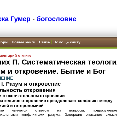
ка Гумер
-
богословие
торы
Новые книги
Связь
Помощь сайту
ментарий о книге
их П. Систематическая теологи
м и откровение. Бытие и Бог
ЛЕНИЕ
 I. Разум и откровение
еальность откровения
м в окончательном откровении
чательное откровение преодолевает конфликт между
мией и гетерономией
ение является ответом на вопросы, подразумевае
нциальными конфликтами разума. Завершив описание смыс