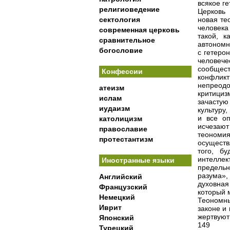
всякое г
религиоведение
Церковь 
сектология
новая те
человека
современная церковь
такой, к
сравнительное
автономн
богословие
с гетеро
человеч
сообщес
Конфессии
конфлик
непреод
атеизм
критициз
ислам
зачастую
иудаизм
культуру
и все оп
католицизм
исчезают
православие
теономи
протестантизм
осуществ
того, б
интелле
Иностранные языки
предельн
разума»
Английский
духовная
Французский
который 
Немецкий
Теономны
Иврит
законе и 
жертвуют
Японский
149
Турецкий