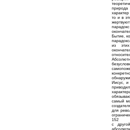
теоретич
природа 
характер
то и в э
жертвую
парадокс
окончате
Бытие, к
парадокс
из этих
окончат
относите
Абсолютн
безусло
самопож
конкретн
обнаружи
Иисус, и
приводи
характер
обязываю
самый мо
создател
для рево
ограниче
152
с друго
абсолютн