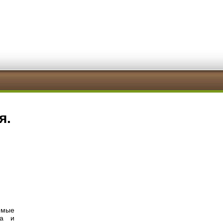
я.
мые
ла и