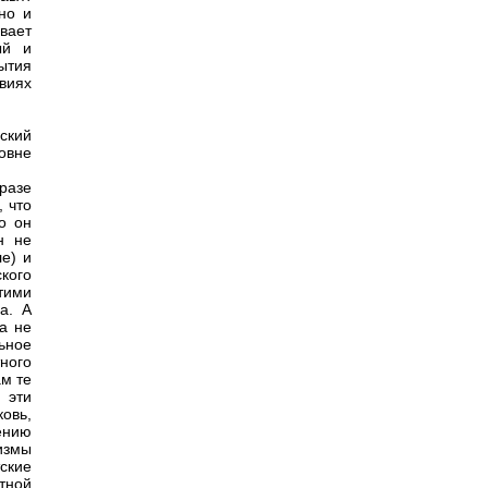
но и
вает
ый и
ытия
виях
ский
овне
разе
, что
о он
н не
е) и
кого
тими
а. А
а не
ьное
ного
м те
 эти
овь,
ению
измы
тские
тной