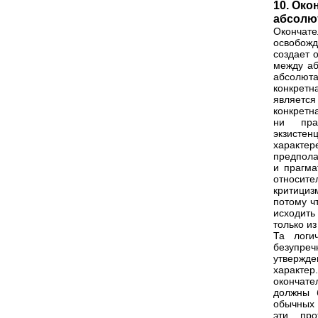
10. Око
абсолю
Окончате
освобожд
создает 
между аб
абсолюта
конкретн
является
конкретна
ни пра
экзистен
характ
предпола
и прагма
относите
критициз
потому ч
исходить
только из
Та логи
безупре
утвержде
характер
окончате
должны 
обычных 
эти про