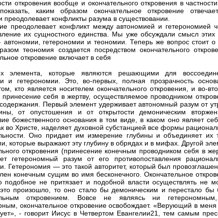
ости откровения вообще и окончательного откровения в частности
показать, каким образом окончательное откровение отвечае
и преодолевает конфликты разума в существовании.
ие преодолевает конфликт между автономией и гетерономией ч
вление их сущностного единства. Мы уже обсуждали смысл этих 
- автономии, гетерономии и теономии. Теперь же вопрос стоит о 
разом теономия создается посредством окончательного открове
льное откровение включает в себя
их элемента, которые являются решающими для воссоедин
и и гетерономии. Это, во-первых, полная прозрачность основ
том, кто является носителем окончательного откровения, и во-вт
 принесение себя в жертву, осуществляемое проводником откров
 содержания. Первый элемент удерживает автономный разум от ут
бины, от опустошения и от открытости демоническим вторжен
вие божественного основания в том виде, в каком оно являет себ
ак во Христе, наделяет духовной субстанцией все формы рационал
льности. Оно придает им измерение глубины и объединяет их 
и, которые выражают эту глубину в обрядах и в мифах. Другой эл
льного откровения (принесение конечным проводником себя в жер
ает гетерономный разум от его противопоставления рационал
и. Гетерономия — это такой авторитет, который был провозглашен
лен конечным сущим во имя бесконечного. Окончательное откров
о подобное не притязает и подобной власти осуществлять не мо
это произошло, то оно стало бы демоническим и перестало бы 
ельным откровением. Вовсе не являясь ни гетерономным
рным, окончательное откровение освобождает. «Верующий в меня 
ует», - говорит Иисус в Четвертом Евангелии21, тем самым прес