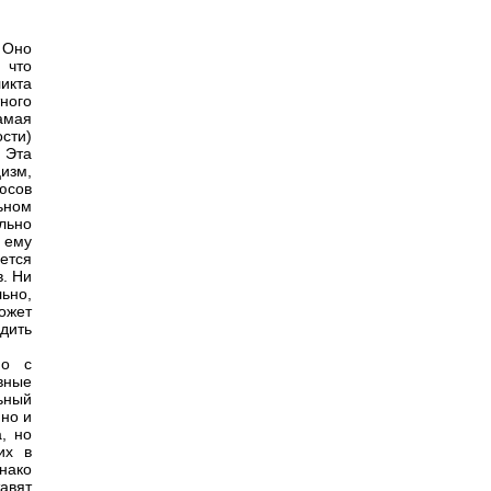
 Оно
 что
икта
ного
амая
сти)
 Эта
цизм,
юсов
льном
льно
 ему
ется
в. Ни
льно,
может
одить
но с
вные
ьный
но и
, но
их в
нако
авят