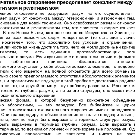
нчательное откровение преодолевает конфликт между
тизмом и релятивизмом
льное откровение не разрушает разум, но его осуществляет.
ает разум от конфликта между гетерономией и автономией тем,
основание для новой теономии. Оно освобождает разум и от конфл
солютизмом и релятивизмом тем, что является в форме конкрет
. В том Новом Бытии, которое явлено во Иисусе как во Христе, с
ая из всех возможных форм конкретности (то есть жизнь лично
 носителем того, что абсолютно без условий и ограничений.
я личностная жизнь достигла того, чего не могли достичь ни крити
гматизм, то есть единения противоборствующих пол
циального разума. Если критицизм с его акцентом на чисто форма
ере собственного принципа обманывается относите
гаемого отсутствия у себя абсолютистских элементов, то подобно
тизм с его акцентом на полной открытости для всего обманыва
льно своего предполагаемого отсутствия абсолютистских элементо
м, ни прагматизм не подходят к этой проблеме достаточно радика
то ни тот, ни другой не могут эту проблему разрешить. Решение 
 только из глубины разума, а не из его структуры; оно может исх
 окончательного откровения.
ческая форма, в которой безупречно конкретное объедине
чно абсолютным, — это парадокс. Все библейские и церко
ния относительно окончательного откровения имеют парадоксал
. Они трансцендируют обычное мнение не только предварительно, 
льно; они не могут быть выражены в терминах структуры разума
быть выражены в терминах глубины разума. Если выражать 
терминах, то возникают логически противоречивые положения. Од
тиворечия парадоксами не являются, и никого не заст