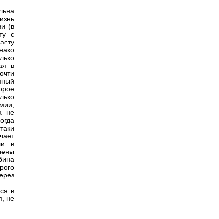
льна
изнь
и (в
ту с
расту
нако
лько
ая в
очти
мный
орое
лько
омии,
а не
огда
таки
чает
ли в
чены
убина
рого
ерез
ся в
я, не