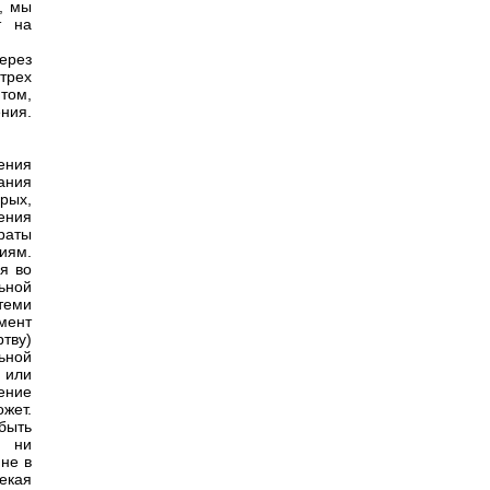
, мы
т на
ерез
трех
том,
ния.
ения
ания
орых,
ения
раты
иям.
я во
ьной
теми
емент
тву)
ьной
 или
ение
жет.
быть
, ни
не в
екая