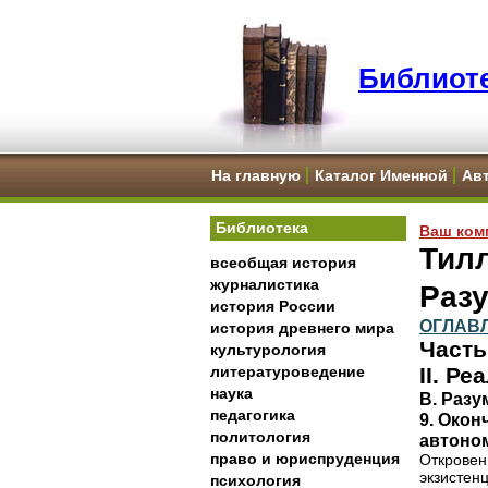
Библиоте
На главную
Каталог Именной
Ав
Библиотека
Ваш ком
Тилл
всеобщая история
журналистика
Разу
история России
ОГЛАВ
история древнего мира
Часть
культурология
литературоведение
II. Р
наука
В. Разу
педагогика
9. Окон
политология
автоно
право и юриспруденция
Откров
экзисте
психология