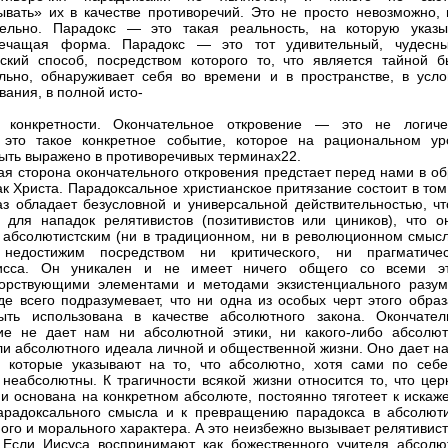
ывать» их в качестве противоречий. Это не просто невозможно, 
тельно. Парадокс — это такая реальность, на которую указы
речащая форма. Парадокс — это тот удивительный, чудесн
еский способ, посредством которого то, что является тайной б
льно, обнаруживает себя во времени и в пространстве, в усло
вания, в полной исто-
й конкретности. Окончательное откровение — это не логиче
 это такое конкретное событие, которое на рациональном ур
ыть выражено в противоречивых терминах22.
ая сторона окончательного откровения предстает перед нами в об
ак Христа. Парадоксальное христианское притязание состоит в том
аз обладает безусловной и универсальной действительностью, чт
 для нападок релятивистов (позитивистов или циников), что о
 абсолютистским (ни в традиционном, ни в революционном смысл
недостижим посредством ни критического, ни прагматичес
исса. Он уникален и не имеет ничего общего со всеми э
орствующими элементами и методами экзистенциального разум
де всего подразумевает, что ни одна из особых черт этого образ
ыть использована в качестве абсолютного закона. Окончател
ие не дает нам ни абсолютной этики, ни какого-либо абсолют
ли абсолютного идеала личной и общественной жизни. Оно дает на
 которые указывают на то, что абсолютно, хотя сами по себе
неабсолютны. К трагичности всякой жизни относится то, что церк
 и основана на конкретном абсолюте, постоянно тяготеет к искаж
арадоксального смысла и к превращению парадокса в абсолют
ного и морального характера. А это неизбежно вызывает релятивис
 Если Иисуса воспринимают как божественного учителя абсолю