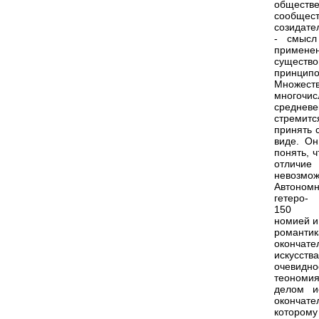
обществ
сообщест
созидате
- смысл
примене
существо
принципо
Множест
многочис
средневе
стремитс
принять 
виде. Он
понять, 
отличие
невозмо
Автономн
гетеро-
150
номией и
романтик
окончате
искусст
очевидно
теономия
делом и
окончате
которому