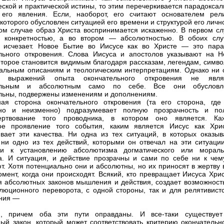
еской и практической истины, то этим перечеркивается парадокса
его явления. Если, наоборот, его считают основателем рели
 которого обусловлен ситуацией его времени и структурой его личн
том случае образ Христа воспринимается искаженно. В первом сл
т конкретностью, а во втором — абсолютностью. В обоих слу
 исчезает. Новое Бытие во Иисусе как во Христе — это пара
льного откровения. Слова Иисуса и апостолов указывают на Н
оторое становится видимым благодаря рассказам, легендам, симво
альным описаниям и теологическим интерпретациям. Однако ни 
 выражений опыта окончательного откровения не явля
ельным и абсолютным само по себе. Все они обусловл
льны, подвержены изменениям и дополнениям.
ая сторона окончательного откровения (та его сторона, где
вно и неизменно) подразумевает полную прозрачность и по
ертвование того проводника, в котором оно является. Ка
ое проявление того события, каким является Иисус как Хрис
вает эти качества. Ни одна из тех ситуаций, в которых оказыв
 ни одно из тех действий, которыми он отвечал на эти ситуации
ли к установлению абсолютизма догматического или мораль
а. И ситуация, и действие прозрачны и сами по себе ни к чем
т. Хотя потенциально они и абсолютны, но их приносят в жертву 
мент, когда они происходят. Всякий, кто превращает Иисуса Хрис
я абсолютных законов мышления и действия, создает возможность
люционного переворота, с одной стороны, так и для релятивистс
ния —
й, причем оба эти пути оправданы. И все-таки существует
ый закон, который может соответствовать критерию окончательно