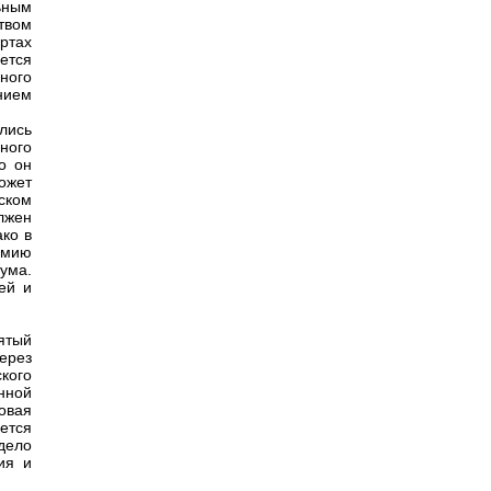
ьным
твом
ертах
ется
ного
нием
лись
ного
о он
ожет
ском
лжен
ако в
омию
ума.
ей и
ятый
ерез
кого
нной
овая
ется
дело
ия и