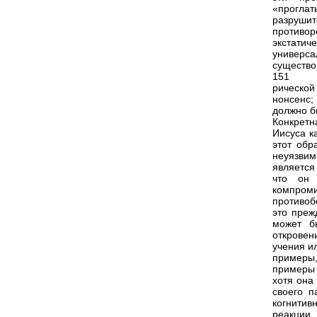
«проглат
разруши
противо
экстатич
универса
существо
151
рическо
нонсенс;
должно б
Конкретн
Иисуса к
этот обр
неуязвим
является
что он 
компром
противоб
это преж
может б
откровен
учения и
примеры,
примеры 
хотя она
своего п
когнитив
реакции.