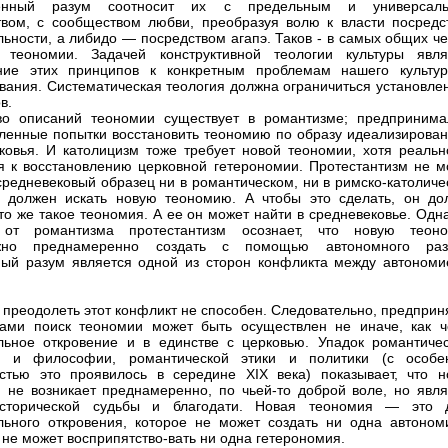
енный разум соотносит их с предельным и универсал
вом, с сообществом любви, преобразуя волю к власти посредс
льности, а либидо — посредством агапэ. Таков - в самых общих ч
 теономии. Задачей конструктивной теологии культуры явля
ние этих принципов к конкретным проблемам нашего культур
вания. Систематическая теология должна ограничиться установле
в.
во описаний теономии существует в романтизме; предпринима
ленные попытки восстановить теономию по образу идеализирован
ковья. И католицизм тоже требует новой теономии, хотя реальн
я к восстановлению церковной гетерономии. Протестантизм не м
средневековый образец ни в романтическом, ни в римско-католиче
 должен искать новую теономию. А чтобы это сделать, он до
что же такое теономия. А ее он может найти в средневековье. Одн
 от романтизма протестантизм осознает, что новую теон
жно преднамеренно создать с помощью автономного раз
ый разум является одной из сторон конфликта между автономи
 преодолеть этот конфликт не способен. Следовательно, предприн
ами поиск теономии может быть осуществлен не иначе, как ч
льное откровение и в единстве с церковью. Упадок романтичес
ва и философии, романтической этики и политики (с особе
стью это проявилось в середине XIX века) показывает, что н
 не возникает преднамеренно, по чьей-то доброй воле, но явля
сторической судьбы и благодати. Новая теономия — это 
льного откровения, которое не может создать ни одна автоном
 не может восприпятство-вать ни одна гетерономия.