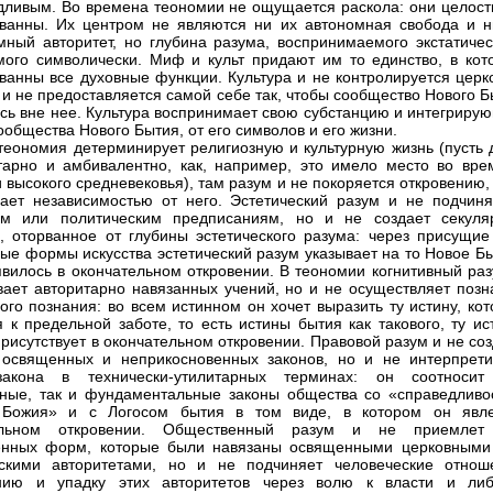
дливым. Во времена теономии не ощущается раскола: они целост
ванны. Их центром не являются ни их автономная свобода и н
мный авторитет, но глубина разума, воспринимаемого экстатичес
ого символически. Миф и культ придают им то единство, в кот
ванны все духовные функции. Культура и не контролируется церк
о и не предоставляется самой себе так, чтобы сообщество Нового 
сь вне нее. Культура воспринимает свою субстанцию и интегриру
ообщества Нового Бытия, от его символов и его жизни.
 теономия детерминирует религиозную и культурную жизнь (пусть 
арно и амбивалентно, как, например, это имело место во вре
и высокого средневековья), там разум и не покоряется откровению,
ает независимостью от него. Эстетический разум и не подчиня
ым или политическим предписаниям, но и не создает секуля
о, оторванное от глубины эстетического разума: через присущие
ые формы искусства эстетический разум указывает на то Новое Бы
явилось в окончательном откровении. В теономии когнитивный раз
вает авторитарно навязанных учений, но и не осуществляет позн
ого познания: во всем истинном он хочет выразить ту истину, ко
я к предельной заботе, то есть истины бытия как такового, ту ис
присутствует в окончательном откровении. Правовой разум и не со
освященных и неприкосновенных законов, но и не интерпрети
акона в технически-утилитарных терминах: он соотносит
ные, так и фундаментальные законы общества со «справедливо
 Божия» и с Логосом бытия в том виде, в котором он явл
ельном откровении. Общественный разум и не приемлет
енных форм, которые были навязаны освященными церковными
ескими авторитетами, но и не подчиняет человеческие отнош
нию и упадку этих авторитетов через волю к власти и либ