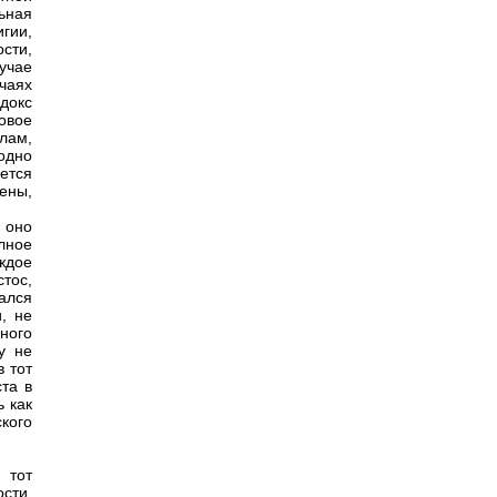
льная
гии,
ости,
учае
чаях
докс
овое
лам,
одно
ется
ены,
 оно
лное
ждое
тос,
ался
, не
ного
у не
в тот
та в
 как
кого
 тот
сти,