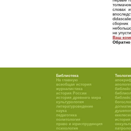
первые г
толмачом
словах и
впоследст
didascal
сборник 
небольшо
не упуст
Ваш ком
Обратно
Библиотека
Теологи
На главную
апокри
всеобщая история
апологе
журналистика
библейс
история России
библиол
история древнего мира
библейс
культурология
богосло
литературоведение
догмати
наука
душепоп
педагогика
екклеси
политология
история
право и юриспруденция
оккульт
психология
патроло