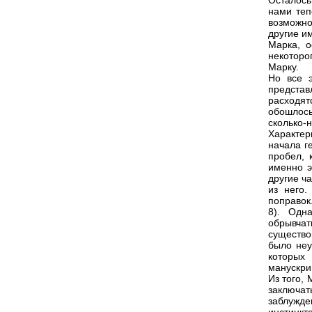
Осталось
нами теп
возможно
другие и
Марка, о
некоторо
Марку.
Но все 
представ
расходя
обошлось
сколько-
Характер
начала г
пробел, 
именно э
другие ч
из него.
поправок
8). Одн
обрывча
существо
было неу
которых
манускри
Из того,
заключа
заблужд