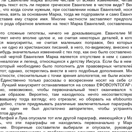
 ли Евангелие Марка вполне чистым от всяких изменений, чита
ерь текст есть ли первое греческое Евангелие в чистом виде? Ве
, что когда сочли нужным, при составлении новых Евангелий, нос
мена, взять за основание Марка, тогда же подправили и само Еван
ставив ему старое имя. Многие частности заставляют предпола
го рода обратное влияние на текст Марка Евангелий, составленны
это сложные гипотезы, ничего не доказывающие. Евангелие М
ляет нечто вполне целое и, не считая некоторых деталей, в кот
тся манускрипты, не считая маленьких поправок, без которы
 ни одно из христианских писаний, в него, по-видимому, внесено
нибудь значительных изменений с тех пор, как оно было составлено
ной чертой Евангелия Марка является отсутствие в нем с самог
енеалогии и легенд, относящихся к детству Иисуса. Если бы в не
который необходимо было пополнить для правоверных читателей
тот; однако, остереглись внести в него подобные дополнения. Мн
астности, стеснительные с точки зрения апологетов, не были искл
 Единственно только рассказы о воскресении носят на себе с
. Лучший манускрипт останавливается на словах ЕФОВОУNТОГАР (
ако, невозможно, чтобы первоначальный текст оканчивался т
тым образом. Вероятно, там находилось нечто несоответству
вавшему тогда взгляду; его отрезали; но оборвать на efobounto
добно, стали придумывать различные заключительные параграфы
 ни один не был достаточно авторитетен, чтобы устранят
птов другие.
 Матфей и Лука опускали тот или другой параграф, имеющийся у М
ть, что эти параграфы не находились первоначально у Мар
ение. Вторичные составители выбирали и опускали, руковод