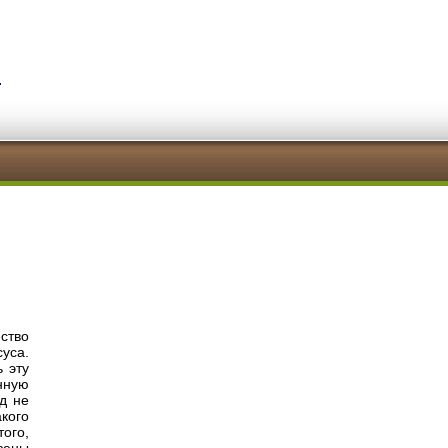
я
ство
уса.
 эту
нную
д не
кого
того,