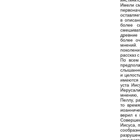
инстинкт
Имели см
первонач
оставляет
в описан
более с
смешива
древние 
более о
мнений.
поколени
рассказ 
По всем
предпол
слышанно
и целост
имеются 
уста Иис
Иерусали
мнению, 
Пеллу, р
то время
иоанниче
верил к 
Совершен
Иисуса, 
сообраз
разрушен