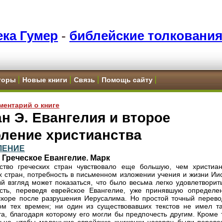
ка Гумер
-
библейские толковани
торы
Новые книги
Связь
Помощь сайту
ментарий о книге
н Э. Евангелия и второе
оление христианства
ЛЕНИЕ
. Греческое Евангелие. Марк
ство греческих стран чувствовало еще большую, чем христиан
х стран, потребность в письменном изложении учения и жизни Иис
й взгляд может показаться, что было весьма легко удовлетворить
сть, переведя еврейское Евангелие, уже принявшую определе
коре после разрушения Иерусалима. Но простой точный перево
м тех времен; ни один из существовавших текстов не имел та
та, благодаря которому его могли бы предпочесть другим. Кроме 