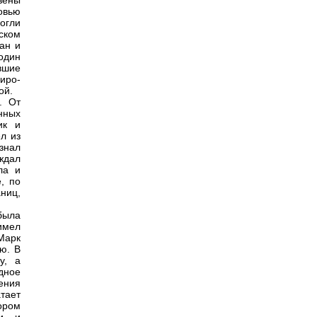
зены
овью
огли
ском
лан и
один
вшие
сиро-
ой.
. От
нных
ик и
л из
знал
ждал
ла и
, по
аниц,
была
имел
Марк
ю. В
у, а
дное
ения
тает
тором