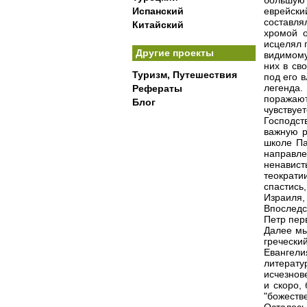
большую 
Испанский
еврейск
составля
Китайский
хромой о
исцелял п
Другие проекты
видимому
них в св
Туризм, Путешествия
под его 
легенда.
Рефераты
поражают
Блог
чувствуе
Господст
важную р
школе Па
направле
ненавист
теократи
спастись
Израиля,
Впоследс
Петр пер
Далее мы
гречески
Евангел
литерату
исчезнов
и скоро,
"божеств