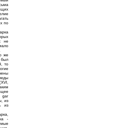
емый
сьма
ящих
гелие
гать
х по
арка
орых
х не
 мало
.
о же
м был
, то
огие
ючены
леды
XVI,
аким
ющее
 gar
, из
ь из
арка,
ка -
имые