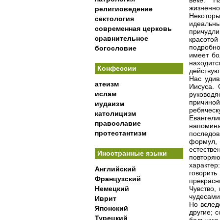
веке. Н
жизненно
религиоведение
Некотор
сектология
идеальны
современная церковь
причудли
сравнительное
красотой
подробно
богословие
имеет бо
находит
Конфессии
действу
Нас удив
атеизм
Иисуса. 
ислам
руководя
причино
иудаизм
ребячес
католицизм
Евангел
православие
напоми
протестантизм
последо
формул,
естеств
Иностранные языки
повторяю
характер
Английский
говорить
Французский
прекрас
Немецкий
Чувство,
чудесами,
Иврит
Но вслед
Японский
другие; 
Турецкий