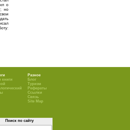
 стал
ил о
; но
 свои
дать
исал
оту:
оги
Разное
 книги
Блог
ной
Туризм
логический
Рефераты
ры
Ссылки
Связь
Site Map
Поиск по сайту