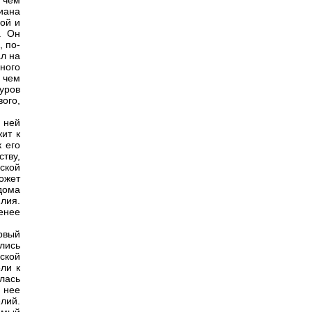
 чем
иана
пой и
. Он
, по-
л на
ного
 чем
уров
вого,
в ней
жит к
 его
тву,
ской
ожет
дома
лия.
енее
рвый
лись
ской
ли к
лась
 нее
лий.