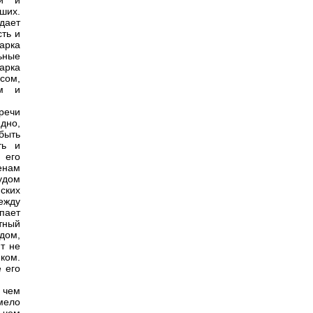
ти и
ших.
дает
ть и
арка
ьные
Марка
сом,
им и
речи
дно,
 быть
ть и
 его
енам
удом
ских
ежду
пает
тный
дом,
т не
ком.
 его
 чем
мело