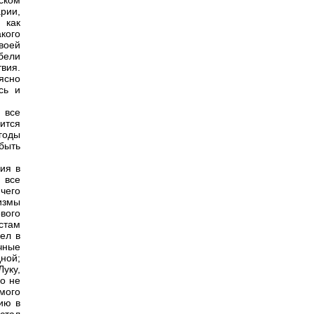
ском
арии,
 как
кого
воей
бели
вия.
ясно
сь и
 все
ится
годы
быть
ия в
 все
чего
измы
вого
стам
ел в
чные
ной;
уку,
го не
емого
ию в