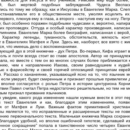
важность для Иисуса и его учеников. Римский мир еще более,
ий, был жертвой подобных заблуждений. Чудеса Веспас
лись по тому же образцу, как и Иисусовы в Евангелии Марка. Сле
станавливали его в общественном месте, умоляя исцелить их
ервого, плюнув ему в глаза, а второго - наступив ему на ногу. Петр
, был особенно поражен подобными чудесами и, вероятно, напира
оих проповедях. Оттуда и особый характер произведения, написан
влиянием. Евангелие Марка более биография, написанная с верой,
 Характер легенды, туманность обстоятельств, мягкость конт
 в Евангелиях Матфея и Луки. Здесь же, наоборот, все взято с жи
тся, что имеешь дело с воспоминаниями.
вующий дух в этой книжечке - дух Петра. Во-первых, Кифа играет 
оль и почти всегда стоит во главе апостолов. Автор не принадле
вла, но вместе с тем он во многих случаях более приближается к
нию, чем к направлению Иакова, своим равнодушием к иудейс
ью к фарисейству и своей горячей оппозицией принципам еврей
и. Рассказ о хананеянке, указывающий ясно на то, что язычник м
, если уверует, будет смиренным и признает прошлые привилегии 
 вполне согласуется с ролью Петра в истории центуриона Корни
твии Павел считал Петра недостаточно решительным, но тем не м
вым признал призвание язычников.
 увидим, какого рода изменение нашли нужным внести в этот пе
й текст Евангелия и как, благодаря этим изменениям, появи
ия от Матфея и Луки. Важным фактом примитивной христиан
ры является то, что исправленные и расширенные тексты не пове
ению первоначального текста. Маленькая книжечка Марка сохрани
 благодаря удобной, но вполне ошибочной гипотезе, сделавшей из
енное сокращение" попала в таинственное число четырех Еванге