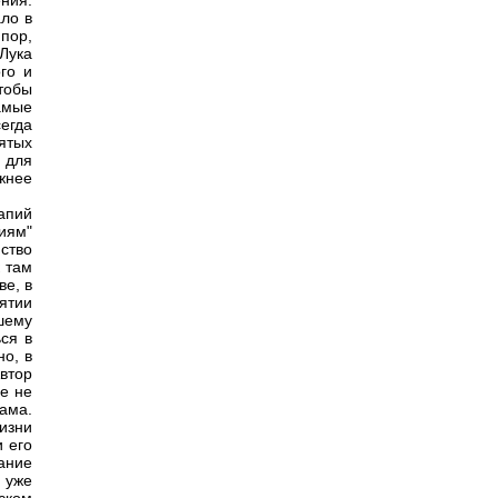
ния.
ло в
пор,
 Лука
го и
тобы
амые
егда
ятых
 для
жнее
апий
иям"
нство
к там
ве, в
ятии
шему
ся в
но, в
втор
е не
ама.
жизни
 его
ание
 уже