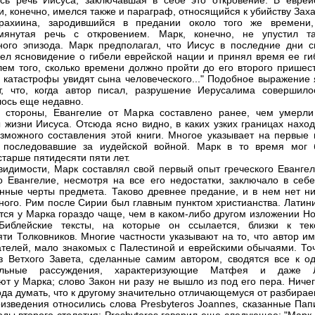
сь речь Иисуса, заключавшая в себе это откровение. В еврей
и, конечно, имелся также и параграф, относящийся к убийству Зах
рахиина, зародившийся в предании около того же времени,
мянутая речь с откровением. Марк, конечно, не упустил та
ного эпизода. Марк предполагал, что Иисус в последние дни с
ел ясновидение о гибели еврейской нации и принял время ее ги
лем того, сколько времени должно пройти до его второго пришест
и катастрофы увидят сына человеческого..." Подобное выражение 
т, что, когда автор писал, разрушение Иерусалима совершило
ось еще недавно.
 стороны, Евангелие от Марка составлено ранее, чем умерли
 жизни Иисуса. Отсюда ясно видно, в каких узких границах наход
зможного составления этой книги. Многое указывает на первые 
, последовавшие за иудейской войной. Марк в то время мог 
старше пятидесяти пяти лет.
видимости, Марк составлял свой первый опыт греческого Евангел
о Евангелие, несмотря на все его недостатки, заключало в себе
нные черты предмета. Таково древнее предание, и в нем нет ни
ного. Рим после Сирии был главным пунктом христианства. Латин
тся у Марка гораздо чаще, чем в каком-либо другом изложении Но
 Библейские тексты, на которые он ссылается, близки к тек
ти Толковников. Многие частности указывают на то, что автор им
ателей, мало знакомых с Палестиной и еврейскими обычаями. То
з Ветхого Завета, сделанные самим автором, сводятся все к од
ельные рассуждения, характеризующие Матфея и даже Л
уют у Марка; слово Закон ни разу не вышло из под его пера. Ниче
ода думать, что к другому значительно отличающемуся от разбира
изведения относились слова Presbyteros Joannes, сказанные Пап