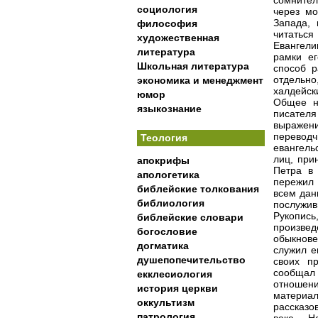
сомнител
социология
через мо
Запада, 
философия
читатьс
художественная
Евангели
литература
рамки е
Школьная литература
способ р
отдельно
экономика и менеджмент
халдейск
юмор
Общее на
языкознание
писател
выражен
переводч
Теология
евангель
лиц, при
апокрифы
Петра в 
апологетика
пережил 
библейские толкования
всем дан
библиология
послужив
Рукопись
библейские словари
произве
богословие
обыкнове
догматика
служил е
душепопечительство
своих п
сообщал 
екклесиология
отношени
история церкви
материал
оккультизм
рассказо
патрология