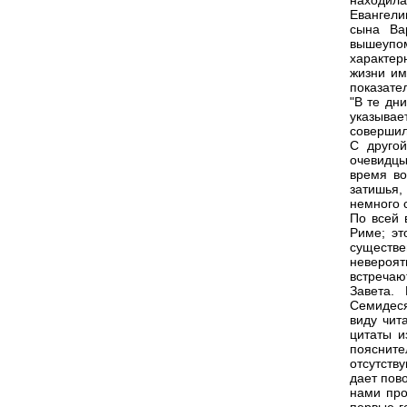
находила
Евангели
сына Ва
вышеупо
характер
жизни им
показате
"В те дн
указывае
совершил
С другой
очевидцы
время во
затишья
немного 
По всей 
Риме; эт
существе
невероят
встречаю
Завета.
Семидеся
виду чит
цитаты и
пояснит
отсутств
дает пов
нами про