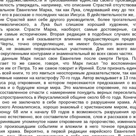
ом художественности и требованиями единства своего произведе
елость утверждать, например, что описание Страстей отсутствова
альном Евангелии Марка, так как Лука, следовавший ему до тех 
 его в рассказе о последних часах Иисуса. В действительности же,
ие Страстей взял себе другого руководителя, более трогательно
имволического, а Лука был слишком хороший художник, ч
ть краски. Страсти Марка, наоборот, самые достоверные, с
и самые исторические. Вторая редакция в подобных случаях вс
чищена и в ней сказывается влияние предшествующих предвз
 Черты, точно определяющие, не имеют большого значения
й, не знавших первоначальных участников. Для них всего ва
с округленными контурами и знаменательный во всех своих частях.
 данным Марк писал свое Евангелие после смерти Петра. П
агает то же самое, говоря, что Марк писал "по воспоминан
е им от Петра. То же самое говорит и Ириней. Если признать еди
ь всей книги, то это явиться неоспоримым доказательством, так ка
явные намеки на катастрофу 70-го года. Автор вкладывает в 13 гла
уса род откровения, в котором пересекаются предсказания о вз
ма и о будущем конце мира. Это маленькое откровение, по на
составленное отчасти с намерением понудить верных переселить
аспространилось в Иерусалимской общине около 68-го года. Конеч
 оно не заключало в себе пророчества о разрушении храма. А
ского Апокалипсиса, хорошо знакомый с христианским миром, ещ
концу 68 или к началу 69 годов в возможность разрушения хр
но естественно, все составители сборников, слов и рассказов о 
принявшие упомянутое нами откровение за пророчество, изменили
но произошедшим событиям и вложили в него точное предсказ
ия храма. Вероятно, в первой редакции еврейского Евангелия