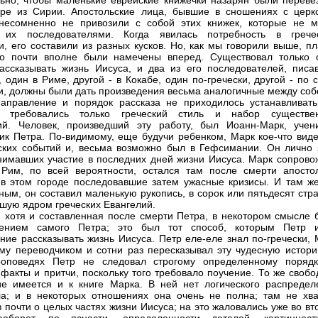
ьно, чтобы маленькие еврейские книжечки назарян были переве
ре из Сирии. Апостольские лица, бывшие в сношениях с церк
несомненно не привозили с собой этих книжек, которые не м
я их последователями. Когда явилась потребность в грече
и, его составили из разных кусков. Но, как мы говорили выше, п
го почти вполне были намечены вперед. Существовал только 
ассказывать жизнь Иисуса, и два из его последователей, писа
, один в Риме, другой - в Кокабе, один по-гречески, другой - по 
и, должны были дать произведения весьма аналогичные между соб
правление и порядок рассказа не приходилось устанавливать
я требовались только греческий стиль и набор существе
ий. Человек, произведший эту работу, был Иоанн-Марк, учен
ик Петра. По-видимому, еще будучи ребенком, Марк кое-что виде
ских событий и, весьма возможно был в Гефсимании. Он лично 
нимавших участие в последних дней жизни Иисуса. Марк сопрово
Рим, по всей вероятности, остался там после смерти апосто
в этом городе последовавшие затем ужасные кризисы. И там же
ным, он составил маленькую рукопись, в сорок или пятьдесят стр
шую ядром греческих Евангелий.
, хотя и составленная после смерти Петра, в некотором смысле 
дением самого Петра; это был тот способ, которым Петр 
ние рассказывать жизнь Иисуса. Петр еле-еле знал по-гречески, 
му переводчиком и сотни раз пересказывал эту чудесную истори
роповедях Петр не следовал строгому определенному порядк
факты и притчи, поскольку того требовало поучение. То же свобо
е имеется и к книге Марка. В ней нет логического распредел
а; и в некоторых отношениях она очень не полна; там не хва
в почти о целых частях жизни Иисуса; на это жаловались уже во в