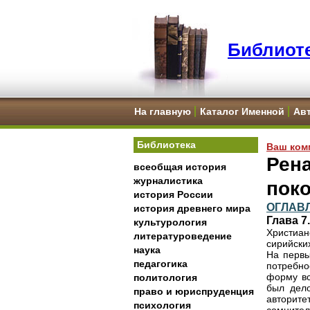
Библиоте
На главную
Каталог Именной
Ав
Библиотека
Ваш ком
Рена
всеобщая история
журналистика
пок
история России
ОГЛАВ
история древнего мира
Глава 7
культурология
Христиан
литературоведение
сирийски
наука
На первы
педагогика
потребно
форму вс
политология
был дело
право и юриспруденция
авторите
психология