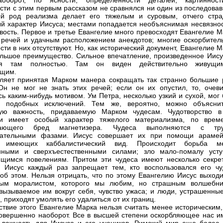
аоборот, по ясности, определенности деталей, картиннос
сти с этим первым рассказом не сравнялся ни один из последовав
ый род реализма делает его тяжелым и суровым, отчего стра
й характер Иисуса; местами попадается необъяснимая несвязнос
вость. Первое и третье Евангелие много превосходят Евангелие М
 речей и удачным расположением анекдотов; многие оскорбител
сти в них отсутствуют. Но, как исторический документ, Евангелие 
льшое преимущество. Сильное впечатление, произведенное Иису
ся там полностью. Там он виден действительно живущ
ющим.
ляет принятая Марком манера сокращать так странно большие 
Он не мог не знать этих речей; если он их опустил, то, очеви
сь каким-нибудь мотивом. Ум Петра, несколько узкий и сухой, мог
й подобных исключений. Тем же, вероятно, можно объясни
кую важность, придаваемую Марком чудесам. Чудотворство в
ии имеет особый характер тяжелого материализма, по врем
нающего бред магнетизера. Чудеса выполняются с тр
вательными фазами. Иисус совершает их при помощи арамей
 имеющих каббалистический вид. Происходит борьба м
енными и сверхъестественными силами; зло мало-помалу усту
щимся повелениям. Притом эти чудеса имеют несколько секре
: Иисус каждый раз запрещает тем, кто воспользовался его чу
 об этом. Нельзя отрицать, что по этому Евангелию Иисус выходи
ным моралистом, которого мы любим, но страшным волшебни
 вызываемое им вокруг себя, чувство ужаса; и люди, устрашенные
 приходят умолять его удалиться от их границ.
ствие этого Евангелие Марка нельзя считать менее историческим,
совершенно наоборот. Все в высшей степени оскорбляющее нас и