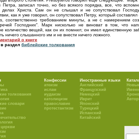
оды второго столетия: Presbyteros говорил еще следующее: "Марк
 Петра, записал точно, но без всякого порядка, все, что вспомн
 делах Христа. Сам он не слышал и не сопутствовал Господу
вии, как я уже говорил, он сопутствовал Петру, который составлял
ies, соответственно требованием минуты, а не с намерением соз
речей Господних". Марк нисколько не виноват в том, что нап
е количество вещей, как он их помнил; он имел единственную заб
ить ничего слышанного им и не внести ничего ложного.
ментарий о книге
 в раздел
библейские толкования
я
Конфессии
Иностранные языки
Катал
фы
атеизм
Английский
Новые
тика
ислам
Французский
Имен
кие толкования
иудаизм
Немецкий
Хроно
огия
католицизм
Иврит
Авто
кие словари
православие
Японский
вие
протестантизм
Турецкий
ка
Испанский
ечительство
Китайский
ология
 церкви
изм
гия