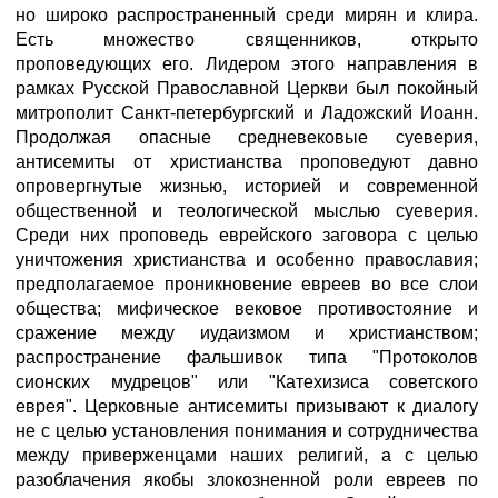
но широко распространенный среди мирян и клира.
Есть множество священников, открыто
проповедующих его. Лидером этого направления в
рамках Русской Православной Церкви был покойный
митрополит Санкт-петербургский и Ладожский Иоанн.
Продолжая опасные средневековые суеверия,
антисемиты от христианства проповедуют давно
опровергнутые жизнью, историей и современной
общественной и теологической мыслью суеверия.
Среди них проповедь еврейского заговора с целью
уничтожения христианства и особенно православия;
предполагаемое проникновение евреев во все слои
общества; мифическое вековое противостояние и
сражение между иудаизмом и христианством;
распространение фальшивок типа "Протоколов
сионских мудрецов" или "Катехизиса советского
еврея". Церковные антисемиты призывают к диалогу
не с целью установления понимания и сотрудничества
между приверженцами наших религий, а с целью
разоблачения якобы злокозненной роли евреев по