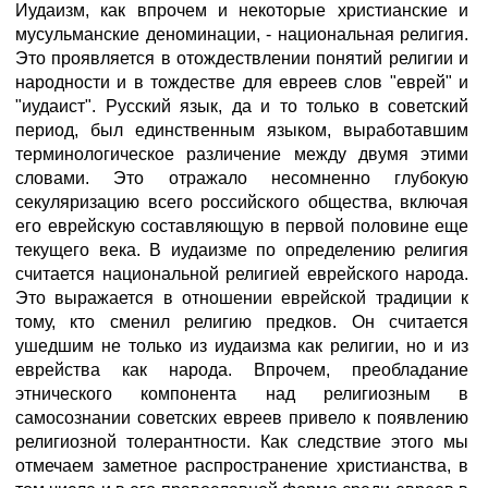
Иудаизм, как впрочем и некоторые христианские и
мусульманские деноминации, - национальная религия.
Это проявляется в отождествлении понятий религии и
народности и в тождестве для евреев слов "еврей" и
"иудаист". Русский язык, да и то только в советский
период, был единственным языком, выработавшим
терминологическое различение между двумя этими
словами. Это отражало несомненно глубокую
секуляризацию всего российского общества, включая
его еврейскую составляющую в первой половине еще
текущего века. В иудаизме по определению религия
считается национальной религией еврейского народа.
Это выражается в отношении еврейской традиции к
тому, кто сменил религию предков. Он считается
ушедшим не только из иудаизма как религии, но и из
еврейства как народа. Впрочем, преобладание
этнического компонента над религиозным в
самосознании советских евреев привело к появлению
религиозной толерантности. Как следствие этого мы
отмечаем заметное распространение христианства, в