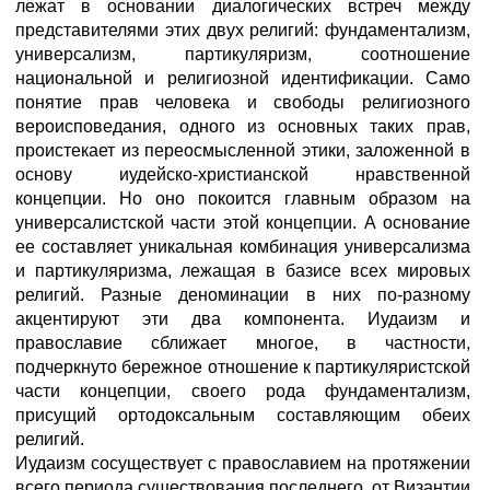
лежат в основании диалогических встреч между
представителями этих двух религий: фундаментализм,
универсализм, партикуляризм, соотношение
национальной и религиозной идентификации. Само
понятие прав человека и свободы религиозного
вероисповедания, одного из основных таких прав,
проистекает из переосмысленной этики, заложенной в
основу иудейско-христианской нравственной
концепции. Но оно покоится главным образом на
универсалистской части этой концепции. А основание
ее составляет уникальная комбинация универсализма
и партикуляризма, лежащая в базисе всех мировых
религий. Разные деноминации в них по-разному
акцентируют эти два компонента. Иудаизм и
православие сближает многое, в частности,
подчеркнуто бережное отношение к партикуляристской
части концепции, своего рода фундаментализм,
присущий ортодоксальным составляющим обеих
религий.
Иудаизм сосуществует с православием на протяжении
всего периода существования последнего, от Византии