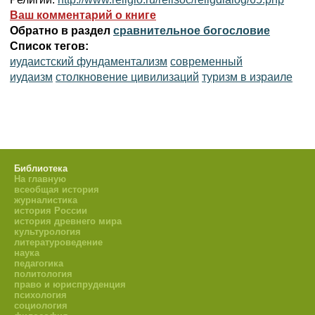
Ваш комментарий о книге
Обратно в раздел
сравнительное богословие
Список тегов:
иудаистский фундаментализм
современный
иудаизм
столкновение цивилизаций
туризм в израиле
Библиотека
На главную
всеобщая история
журналистика
история России
история древнего мира
культурология
литературоведение
наука
педагогика
политология
право и юриспруденция
психология
социология