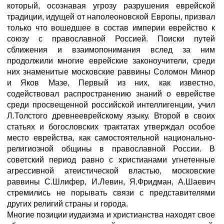
который, осознавая угрозу разрушения еврейской
традиции, идущей от наполеоновской Европы, призвал
только что вошедшее в состав империи еврейство к
союзу с православной Россией. Поиски путей
сближения и взаимопонимания вслед за ним
продолжили многие еврейские законоучители, среди
них знаменитые московские раввины Соломон Минор
и Яков Мазе, Первый из них, как известно,
содействовал распространению знаний о еврействе
среди просвещенной российской интеллигенции, учил
Л.Толстого древнееврейскому языку. Второй в своих
статьях и богословских трактатах утверждал особое
место еврейства, как самостоятельной национально-
религиозной общины в православной России. В
советский период равно с христианами угнетенные
агрессивной атеистической властью, московские
раввины С.Шлифер, И.Левин, Я.Фридман, А.Шаевич
стремились не порывать связи с представителями
других религий страны и города.
Многие позиции иудаизма и христианства находят свое