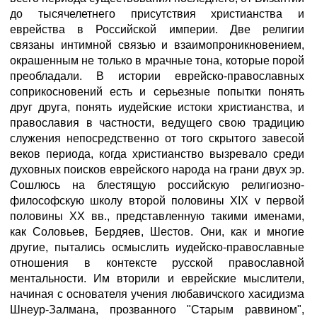
до тысячелетнего присутствия христианства и
еврейства в Российской империи. Две религии
связаны интимной связью и взаимопроникновением,
окрашенным не только в мрачные тона, которые порой
преобладали. В истории еврейско-православных
соприкосновений есть и серьезные попытки понять
друг друга, понять иудейские истоки христианства, и
православия в частности, ведущего свою традицию
служения непосредственно от того скрытого завесой
веков периода, когда христианство вызревало среди
духовных поисков еврейского народа на грани двух эр.
Сошлюсь на блестящую российскую религиозно-
философскую школу второй половины XIX v первой
половины ХХ вв., представленную такими именами,
как Соловьев, Бердяев, Шестов. Они, как и многие
другие, пытались осмыслить иудейско-православные
отношения в контексте русской православной
ментальности. Им вторили и еврейские мыслители,
начиная с основателя учения любавичского хасидизма
Шнеур-Залмана, прозванного "Старым раввином",