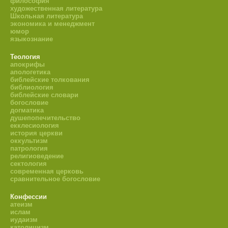
философия
художественная литература
Школьная литература
экономика и менеджмент
юмор
языкознание
Теология
апокрифы
апологетика
библейские толкования
библиология
библейские словари
богословие
догматика
душепопечительство
екклесиология
история церкви
оккультизм
патрология
религиоведение
сектология
современная церковь
сравнительное богословие
Конфессии
атеизм
ислам
иудаизм
католицизм