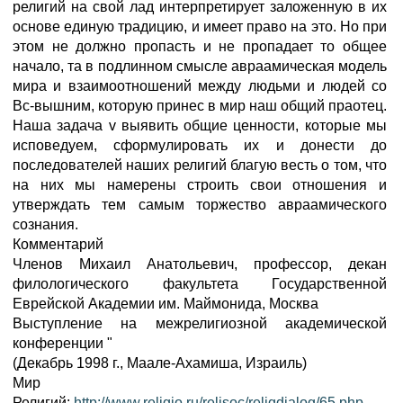
религий на свой лад интерпретирует заложенную в их
основе единую традицию, и имеет право на это. Но при
этом не должно пропасть и не пропадает то общее
начало, та в подлинном смысле авраамическая модель
мира и взаимоотношений между людьми и людей со
Вс-вышним, которую принес в мир наш общий праотец.
Наша задача v выявить общие ценности, которые мы
исповедуем, сформулировать их и донести до
последователей наших религий благую весть о том, что
на них мы намерены строить свои отношения и
утверждать тем самым торжество авраамического
сознания.
Комментарий
Членов Михаил Анатольевич, профессор, декан
филологического факультета Государственной
Еврейской Академии им. Маймонида, Москва
Выступление на межрелигиозной академической
конференции "
(Декабрь 1998 г., Маале-Ахамиша, Израиль)
Мир
Религий:
http://www.religio.ru/relisoc/religdialog/65.php