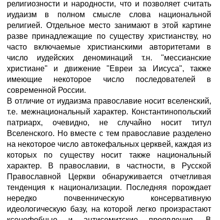
религиозности и народности, что и позволяет считать
иудаизм в полном смысле слова национальной
религией. Отдельное место занимают в этой картине
разве принадлежащие по существу христианству, но
часто включаемые христианскими авторитетами в
число иудейских деноминаций т.н. "мессианские
христиане" и движение "Евреи за Иисуса", также
имеющие некоторое число последователей в
современной России.
В отличие от иудаизма православие носит вселенский,
т.е. межнациональный характер. Константинопольский
патриарх, очевидно, не случайно носит титул
Вселенского. Но вместе с тем православие разделено
на некоторое число автокефальных церквей, каждая из
которых по существу носит также национальный
характер. В православии, в частности, в Русской
Православной Церкви обнаруживается отчетливая
тенденция к национализации. Последняя порождает
нередко почвенническую консервативную
идеологическую базу, на которой легко произрастают
ксенофобные и антисемитские проявления. В