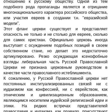
отношению к русскому обществу. Одной из тем
подобного рода пропаганды является и отрицание
многонационального характера российского общества,
или участия евреев в создании т.н. "евразийской
модели".
Этот фланг церкви существует и представляет
опасность не только и не столько для евреев, сколько
для самих христиан. Официально церковь иногда
выступает с осуждением подобных позиций в своем
собственном стане, но делает это недостаточно
артикулировано. Резко осуждающая ксенофобные
взгляды либеральная часть Русской Православной
Церкви не признана церковным руководством в
качестве части православного истеблишмента.
К сожалению, у Русской Православной церкви нет
постоянных институализированных связей ни с
иудаизмом как конфессией, ни с еврейством, как
этническим и цивилизационным образованием,
являющимся носителем иудейской религиозной идеи и
этики. На редких встречах представителей
православия и иудаизма, как правило, присутствуют