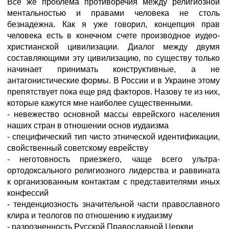
Все же проблема противоречия между религиозной
ментальностью и правами человека не столь
безнадежна. Как я уже говорил, концепция прав
человека есть в конечном счете производное иудео-
христианской цивилизации. Диалог между двумя
составляющими эту цивилизацию, по существу только
начинает принимать конструктивные, а не
антагонистические формы. В России и в Украине этому
препятствует пока еще ряд факторов. Назову те из них,
которые кажутся мне наиболее существенными.
- невежество основной массы еврейского населения
наших стран в отношении основ иудаизма
- специфический тип чисто этнической идентификации,
свойственный советскому еврейству
- неготовность приезжего, чаще всего ультра-
ортодоксального религиозного лидерства и раввината
к организованным контактам с представителями иных
конфессий
- тенденциозность значительной части православного
клира и теологов по отношению к иудаизму
- разрозненность Русской Православной Церкви