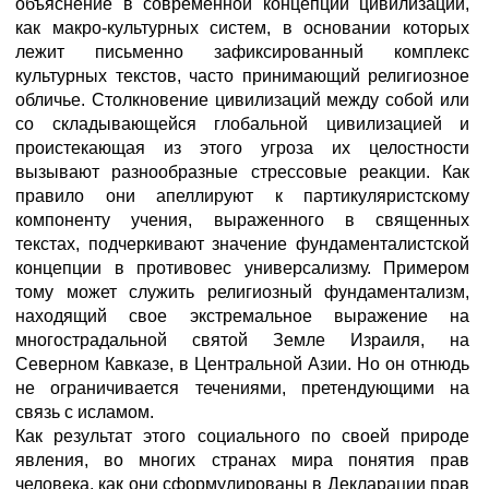
объяснение в современной концепции цивилизаций,
как макро-культурных систем, в основании которых
лежит письменно зафиксированный комплекс
культурных текстов, часто принимающий религиозное
обличье. Столкновение цивилизаций между собой или
со складывающейся глобальной цивилизацией и
проистекающая из этого угроза их целостности
вызывают разнообразные стрессовые реакции. Как
правило они апеллируют к партикуляристскому
компоненту учения, выраженного в священных
текстах, подчеркивают значение фундаменталистской
концепции в противовес универсализму. Примером
тому может служить религиозный фундаментализм,
находящий свое экстремальное выражение на
многострадальной святой Земле Израиля, на
Северном Кавказе, в Центральной Азии. Но он отнюдь
не ограничивается течениями, претендующими на
связь с исламом.
Как результат этого социального по своей природе
явления, во многих странах мира понятия прав
человека, как они сформулированы в Декларации прав