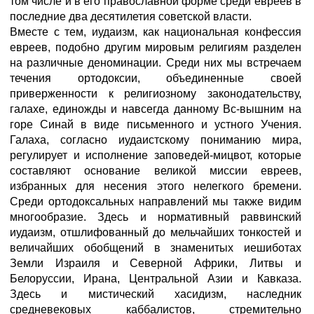
том числе и в его православной форме среди евреев в
последние два десятилетия советской власти.
Вместе с тем, иудаизм, как национальная конфессия
евреев, подобно другим мировым религиям разделен
на различные деноминации. Среди них мы встречаем
течения ортодоксии, объединенные своей
приверженности к религиозному законодательству,
галахе, единожды и навсегда данному Вс-вышним на
горе Синай в виде письменного и устного Учения.
Галаха, согласно иудаистскому пониманию мира,
регулирует и исполнение заповедей-мицвот, которые
составляют основание великой миссии евреев,
избранных для несения этого нелегкого бремени.
Среди ортодоксальных направлений мы также видим
многообразие. Здесь и нормативный раввинский
иудаизм, отшлифованный до мельчайших тонкостей и
величайших обобщений в знаменитых иешиботах
Земли Израиля и Северной Африки, Литвы и
Белоруссии, Ирана, Центральной Азии и Кавказа.
Здесь и мистический хасидизм, наследник
средневековых каббалистов, стремительно