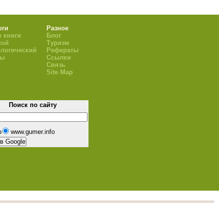
оги
Разное
 книги
Блог
ной
Туризм
логический
Рефераты
ры
Ссылки
Связь
Site Map
Поиск по сайту
b
www.gumer.info