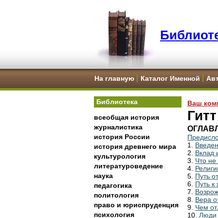
Библиоте
На главную
Каталог Именной
Ав
Библиотека
Ваш ком
Гитт
всеобщая история
журналистика
ОГЛАВ
история России
Предисл
1.
Введе
история древнего мира
2.
Вклад 
культурология
3.
Что не
литературоведение
4.
Религи
наука
5.
Путь о
6.
Путь к 
педагогика
7.
Возрож
политология
8.
Вера о
право и юриспруденция
9.
Чем от
психология
10.
Люди 