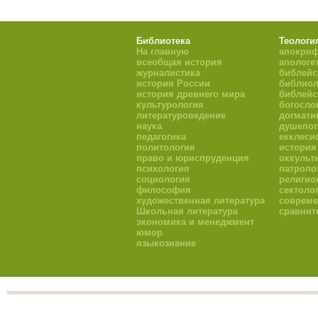
Библиотека
Теологи
На главную
апокри
всеобщая история
апологе
журналистика
библейс
история России
библиол
история древнего мира
библейс
культурология
богосло
литературоведение
догмати
наука
душепоп
педагогика
екклеси
политология
история
право и юриспруденция
оккульт
психология
патроло
социология
религио
философия
сектоло
художественная литература
совреме
Школьная литература
сравнит
экономика и менеджмент
юмор
языкознание