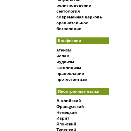
религиоведение
сектология
современная церковь
сравнительное
богословие
Конфессии
атеизм
ислам
иудаизм
католицизм
православие
протестантизм
Иностранные языки
Английский
Французский
Немецкий
Иврит
Японский
Турецкий