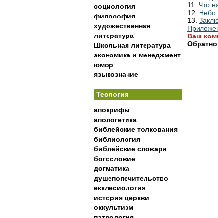
11.
Что н
социология
12.
Небо:
философия
13.
Заклю
художественная
Приложен
литература
Ваш ком
Обратно
Школьная литература
экономика и менеджмент
юмор
языкознание
Теология
апокрифы
апологетика
библейские толкования
библиология
библейские словари
богословие
догматика
душепопечительство
екклесиология
история церкви
оккультизм
патрология