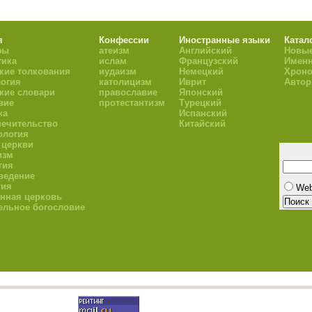
я
Конфессии
Иностранные языки
Катал
фы
атеизм
Английский
Новые
тика
ислам
Французский
Имен
кие толкования
иудаизм
Немецкий
Хроно
огия
католицизм
Иврит
Авто
кие словари
православие
Японский
вие
протестантизм
Турецкий
ка
Испанский
ечительство
Китайский
ология
 церкви
изм
гия
ведение
гия
We
нная церковь
ельное богословие