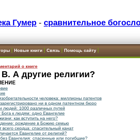
ка Гумер
-
сравнительное богосл
торы
Новые книги
Связь
Помощь сайту
ментарий о книге
 В. А другие религии?
ЛЕНИЕ
овие
ние
изобретательности человека: миллионы патентов
 зарегистрировано ни в одном патентном бюро
и людей: 1000 различных путей
т Бога к людям: одно Евангелие
жизни: как вступить на него?
дение: рождение в Божию семью
т всего сердца: спасительный канат
личается Евангелие от религий?
без Евангелия: спасенные или погибшие?