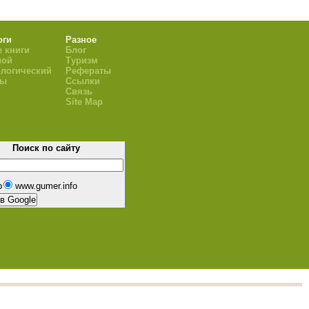
оги
Разное
 книги
Блог
ной
Туризм
логический
Рефераты
ры
Ссылки
Связь
Site Map
Поиск по сайту
b
www.gumer.info