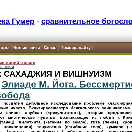
ка Гумер
-
сравнительное богосл
торы
Новые книги
Связь
Помощь сайту
ментарий о книге
е книги
 9: САХАДЖИЯ И ВИШНУИЗМ
Элиаде М. Йога. Бессмерти
вобода
э посвятил детальное исследование проблеме классифик
ских чувств, Бхактирасашастра бенгальского вайшнавизма
м список анубхав («результатов»), которые продлева
ют мистическое чувство, возникающее из любви к Кри
(танец), вилутхита (катание по земле), гита (пение), кро
е восклицания), танумотана (изгибание тела), хумкара (кр
а (зевота), швасабхуман (глубокие вздохи), локанапек