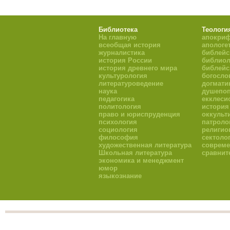
Библиотека
Теологи
На главную
апокри
всеобщая история
апологе
журналистика
библейс
история России
библиол
история древнего мира
библейс
культурология
богосло
литературоведение
догмати
наука
душепоп
педагогика
екклеси
политология
история
право и юриспруденция
оккульт
психология
патроло
социология
религио
философия
сектоло
художественная литература
совреме
Школьная литература
сравнит
экономика и менеджмент
юмор
языкознание