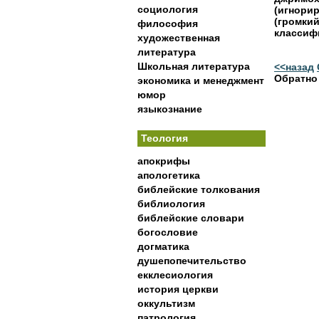
социология
(игнорир
(громкий
философия
классиф
художественная
литература
Школьная литература
<<назад
Обратно
экономика и менеджмент
юмор
языкознание
Теология
апокрифы
апологетика
библейские толкования
библиология
библейские словари
богословие
догматика
душепопечительство
екклесиология
история церкви
оккультизм
патрология