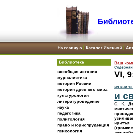
Библиоте
На главную
Каталог Именной
Ав
Библиотека
Ваш ком
Содержани
всеобщая история
VI,
журналистика
история России
из книги
история древнего мира
и с
культурология
литературоведение
С. К. Д
наука
мистиче
педагогика
приведе
усилива
политология
нритъя 
право и юриспруденция
(громки
психология
джримбх