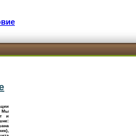
овие
е
ации
. Мы
ют и
шне:
шана
ик),
шита