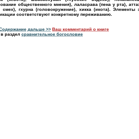
ование общественного мнения), лаласрава (пена у рта), атта
 смех), гхурна (головокружение), хикка (икота). Элементы 
икации соответствуют конкретному переживанию.
Содержание
дальше >>
Ваш комментарий о книге
 в раздел
сравнительное богословие