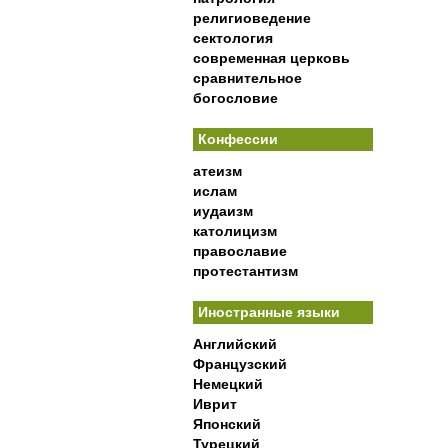
религиоведение
сектология
современная церковь
сравнительное
богословие
Конфессии
атеизм
ислам
иудаизм
католицизм
православие
протестантизм
Иностранные языки
Английский
Французский
Немецкий
Иврит
Японский
Турецкий