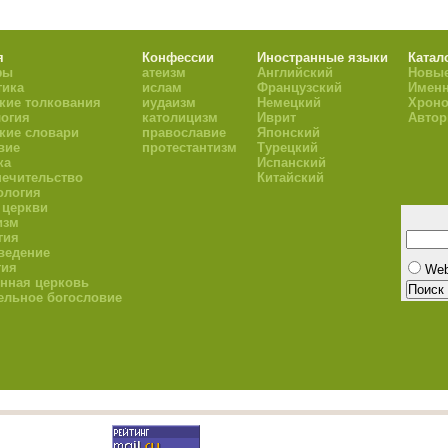
я
Конфессии
Иностранные языки
Катал
фы
атеизм
Английский
Новые
тика
ислам
Французский
Имен
кие толкования
иудаизм
Немецкий
Хроно
огия
католицизм
Иврит
Авто
кие словари
православие
Японский
вие
протестантизм
Турецкий
ка
Испанский
ечительство
Китайский
ология
 церкви
изм
гия
ведение
гия
We
нная церковь
ельное богословие