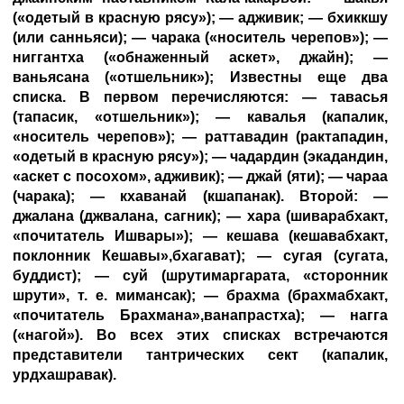
(«одетый в красную рясу»); — адживик; — бхиккшу
(или санньяси); — чарака («носитель черепов»); —
ниггантха («обнаженный аскет», джайн); —
ваньясана («отшельник»); Известны еще два
списка. В первом перечисляются: — тавасья
(тапасик, «отшельник»); — кавалья (капалик,
«носитель черепов»); — раттавадин (рактападин,
«одетый в красную рясу»); — чадардин (экадандин,
«аскет с посохом», адживик); — джай (яти); — чараа
(чарака); — кхаванай (кшапанак). Второй: —
джалана (джвалана, сагник); — хара (шиварабхакт,
«почитатель Ишвары»); — кешава (кешавабхакт,
поклонник Кешавы»,бхагават); — сугая (сугата,
буддист); — суй (шрутимаргарата, «сторонник
шрути», т. е. мимансак); — брахма (брахмабхакт,
«почитатель Брахмана»,ванапрастха); — нагга
(«нагой»). Во всех этих списках встречаются
представители тантрических сект (капалик,
урдхашравак).