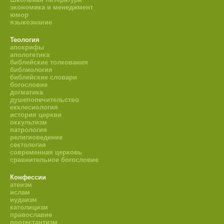
экономика и менеджмент
юмор
языкознание
Теология
апокрифы
апологетика
библейские толкования
библиология
библейские словари
богословие
догматика
душепопечительство
екклесиология
история церкви
оккультизм
патрология
религиоведение
сектология
современная церковь
сравнительное богословие
Конфессии
атеизм
ислам
иудаизм
католицизм
православие
протестантизм