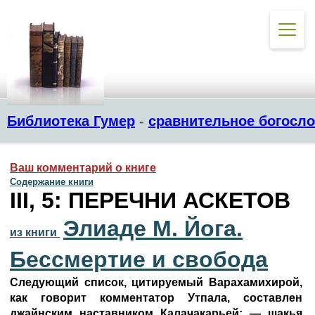
Библиотека Гумер
-
сравнительное богосл
Ваш комментарий о книге
Содержание книги
III, 5: ПЕРЕЧНИ АСКЕТОВ
Элиаде М. Йога.
из книги
Бессмертие и свобода
Следующий список, цитируемый Варахамихирой,
как говорит комментатор Утпала, составлен
джайнским наставником Калачакарьей: — шакья