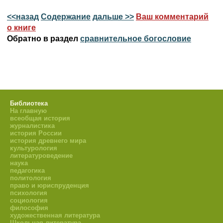
<<назад
Содержание
дальше >>
Ваш комментарий
о книге
Обратно в раздел
сравнительное богословие
Библиотека
На главную
всеобщая история
журналистика
история России
история древнего мира
культурология
литературоведение
наука
педагогика
политология
право и юриспруденция
психология
социология
философия
художественная литература
Школьная литература