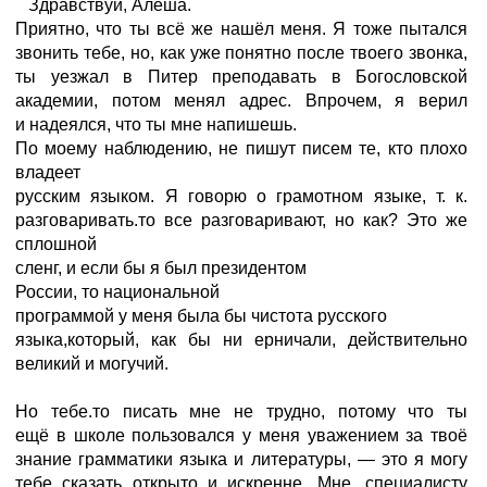
Здравствуй, Алёша.
Приятно, что ты всё же нашёл меня. Я тоже пытался
звонить тебе, но, как уже понятно после твоего звонка,
ты уезжал в Питер преподавать в Богословской
академии, потом менял адрес. Впрочем, я верил
и надеялся, что ты мне напишешь.
По моему наблюдению, не пишут писем те, кто плохо
владеет
русским языком. Я говорю о грамотном языке, т. к.
разговаривать.то все разговаривают, но как? Это же
сплошной
сленг, и если бы я был президентом
России, то национальной
программой у меня была бы чистота русского
языка,который, как бы ни ерничали, действительно
великий и могучий.
Но тебе.то писать мне не трудно, потому что ты
ещё в школе пользовался у меня уважением за твоё
знание грамматики языка и литературы, — это я могу
тебе сказать открыто и искренне. Мне, специалисту