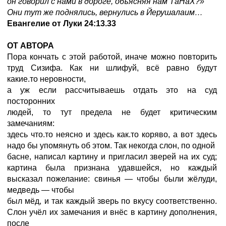
он говорил с нами в дороге, объясняя нам ТаНаХ?»
Они тут же поднялись, вернулись в Йерушалаим…
Евангелие от Луки 24:13.33
ОТ АВТОРА
Пора кончать с этой работой, иначе можно повторить
труд Сизифа. Как ни шлифуй, всё равно будут
какие.то неровности,
а уж если рассчитываешь отдать это на суд
посторонних
людей, то тут предела не будет критическим
замечаниям:
здесь что.то неясно и здесь как.то коряво, а вот здесь
надо бы упомянуть об этом. Так некогда слон, по одной
басне, написал картину и пригласил зверей на их суд;
картина была признана удавшейся, но каждый
высказал пожелание: свинья — чтобы были жёлуди,
медведь — чтобы
был мёд, и так каждый зверь по вкусу соответственно.
Слон учёл их замечания и внёс в картину дополнения,
после