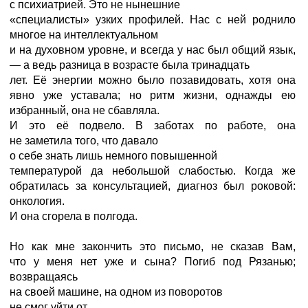
с психиатрией. Это не нынешние
«специалисты» узких профилей. Нас с ней роднило
многое на интеллектуальном
и на духовном уровне, и всегда у нас был общий язык,
— а ведь разница в возрасте была тринадцать
лет. Её энергии можно было позавидовать, хотя она
явно уже уставала; но ритм жизни, однажды ею
избранный, она не сбавляла.
И это её подвело. В заботах по работе, она
не заметила того, что давало
о себе знать лишь немного повышенной
температурой да небольшой слабостью. Когда же
обратилась за консультацией, диагноз был роковой:
онкология.
И она сгорела в полгода.
Но как мне закончить это письмо, не сказав Вам,
что у меня нет уже и сына? Погиб под Рязанью;
возвращаясь
на своей машине, на одном из поворотов
не смог уйти от