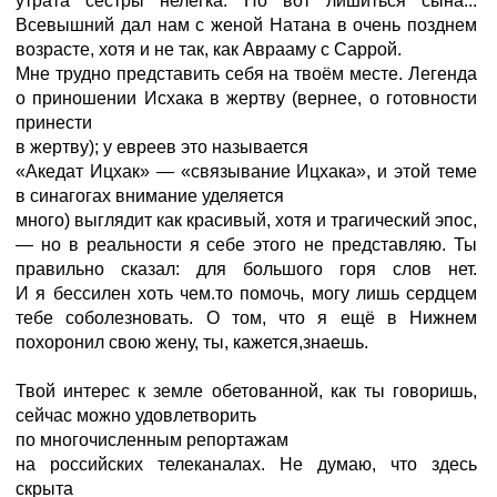
утрата сестры нелегка. Но вот лишиться сына...
Всевышний дал нам с женой Натана в очень позднем
возрасте, хотя и не так, как Аврааму с Саррой.
Мне трудно представить себя на твоём месте. Легенда
о приношении Исхака в жертву (вернее, о готовности
принести
в жертву); у евреев это называется
«Акедат Ицхак» — «связывание Ицхака», и этой теме
в синагогах внимание уделяется
много) выглядит как красивый, хотя и трагический эпос,
— но в реальности я себе этого не представляю. Ты
правильно сказал: для большого горя слов нет.
И я бессилен хоть чем.то помочь, мoгy лишь сердцем
тебе соболезновать. О том, что я ещё в Нижнем
похоронил свою жену, ты, кажется,знаешь.
Твой интерес к земле обетованной, как ты говоришь,
сейчас можно удовлетворить
по многочисленным репортажам
на российских телеканалах. Не думаю, что здесь
скрыта