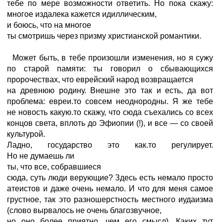
тебе по мере возможности ответить. Но пока скажу:
многое издалека кажется идиллическим,
и боюсь, что на многое
ты смотришь через призму христианской романтики.
Может быть, в тебе произошли изменения, но я сужу
по старой памяти: ты говорил о сбывающихся
пророчествах, что еврейский народ возвращается
на древнюю родину. Внешне это так и есть, да вот
проблема: евреи.то совсем неоднородны. Я же тебе
не новость какую.то скажу, что сюда съехались со всех
концов света, вплоть до Эфиопии (!), и все — со своей
культурой.
Ладно, государство это как.то регулирует.
Но не думаешь ли
ты, что все, собравшиеся
сюда, суть люди верующие? Здесь есть немало просто
атеистов и даже очень немало. И что для меня самое
грустное, так это разношерстность местного иудаизма
(слово вырвалось не очень благозвучное,
но оно более приятно, чем его смысл). Каких тут