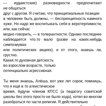
— иудаистские) разновидности предпочитают
не общаться
друг с другом. Я считаю, что принципиальные позиции
в человеке быть должны, — беспринципность намного
хуже. Но надо же воспитывать себя в веротерпимости,
или, как сейчас
модно говорить, — в толерантности. Однако последнее
наблюдается что.то мало (разве на каких.нибудь
симпозиумах
или политических акциях), и от этого, знаешь ли,
грустно.
Какая.то духовная детскость
во взрослом возрасте, только
потенциально агрессивная.
Ты меня знаешь, Алёша, вот уже лет сорок; помнишь,
что я ещё в то атеистическое
время, будучи членом КПСС (а педагогу советской
школы без этого просто не было хода), хотел во многом
разобраться по части религии. Я действительно