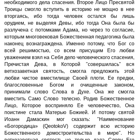
необходимого дела спасения. Второе Лицо Пресвятой
Троицы смогло вступить в историю не мощно в нее
вторгаясь, ибо тогда человек остался бы лишь
орудием, не выделяя Девы, ибо тогда Она была бы
разлучена с потомками Адама, но через то согласие,
которым многовековая Божественная педагогика была
наконец вознаграждена. Именно потому, что Бог со
всей решимостью, со всем присущим Его любви
уважением взял на Себя дело человеческого спасения,
Пречистая Дева, в Которой "совершилась" вся
ветхозаветная святость, смогла предложить этой
любви чистое вместилище Своей плоти. Ее предки,
благословенные Богом и очищенные законом,
принимали слово Слова в Духе. Она же смогла
вместить Само Слово телесно. Родив Божественное
Лицо, Которое восприняло Ее человечество, Она
поистине стала Матерью Божией. И потому святой
Иоанн Дамаскин мог сказать: "Наименование
«Богородица» (QeotokoV) содержит всю историю
Божественного домостроительства в мире". Но
ветхозаветная святость не только дала Слову Его