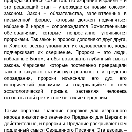
природа остается сокрытой. Но избрание Израиля – и
это решающий этап – утверждается новым союзом:
законом. Закон – обязательства, запечатленные в
письменной форме, которым должен подчиняться
избранный народ – сопровождается Божественными
обетованиями, которые непрестанно уточняются
пророками. Так закон и пророки дополняют друг друга,
и Христос всегда упоминает их одновременно, когда
подчеркивает их свершение. Пророки – это люди,
избранные Богом, чтобы возвещать глубинный смысл
закона. Фарисеям, которые постепенно превращали
закон в какую-то статическую реальность и средство
оправдания, пророки изъясняли его дух, его
исторический динамизм и содержащийся в нем
эсхатологический призыв, заставляя человека
осознать свой грех и свое бессилие перед ним.
Таким образом, значение пророков для избранного
народа аналогично значению Предания для Церкви: и
действительно, и пророки и Предание раскрывают нам
подлинный смысл Священного Писания. Эта двоица –