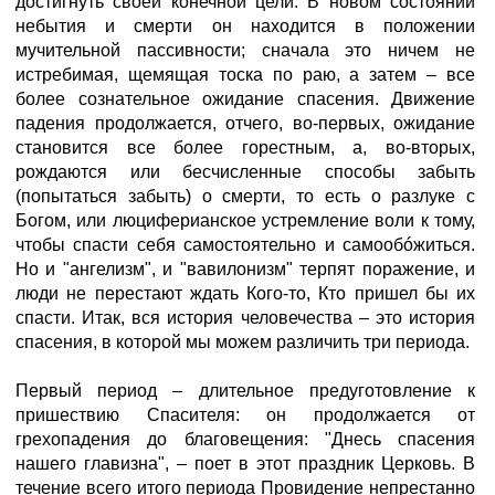
достигнуть своей конечной цели. В новом состоянии
небытия и смерти он находится в положении
мучительной пассивности; сначала это ничем не
истребимая, щемящая тоска по раю, а затем – все
более сознательное ожидание спасения. Движение
падения продолжается, отчего, во-первых, ожидание
становится все более горестным, а, во-вторых,
рождаются или бесчисленные способы забыть
(попытаться забыть) о смерти, то есть о разлуке с
Богом, или люциферианское устремление воли к тому,
чтобы спасти себя самостоятельно и самообóжиться.
Но и "ангелизм", и "вавилонизм" терпят поражение, и
люди не перестают ждать Кого-то, Кто пришел бы их
спасти. Итак, вся история человечества – это история
спасения, в которой мы можем различить три периода.
Первый период – длительное предуготовление к
пришествию Спасителя: он продолжается от
грехопадения до благовещения: "Днесь спасения
нашего главизна", – поет в этот праздник Церковь. В
течение всего итого периода Провидение непрестанно