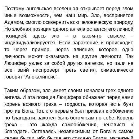
Поэтому ангельская вселенная открывает перед злом
иные возможности, чем наш мир. Зло, воспринятое
Адамом, смогло осквернить всю человеческую природу.
Но злобная позиция одного ангела остается его личной
позицией: здесь зло – в каком-то смысле –
индивидуализируется. Если заражение и происходит,
то через пример, через влияние, которое одна
личность может оказывать на другие личности. Так
Люцифер увлек за собой других ангелов, но пали не
все: змий ниспроверг треть светил, символически
говорит "Апокалипсис".
Таким образом, зло имеет своим началом грех одного
ангела. И эта позиция Люцифера обнажает перед нами
корень всякого греха – гордость, которая есть бунт
против Бога. Тот, кто первым был призван к обóжению
по благодати, захотел быть богом сам по себе. Корень
греха – это жажда самообóжения, ненависть к
благодати. Оставаясь независимым от Бога в самом
своем бытии, ибо бытие его создано Богом, мятежный