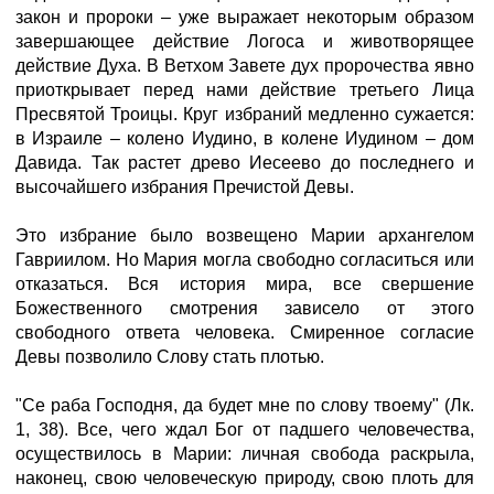
закон и пророки – уже выражает некоторым образом
завершающее действие Логоса и животворящее
действие Духа. В Ветхом Завете дух пророчества явно
приоткрывает перед нами действие третьего Лица
Пресвятой Троицы. Круг избраний медленно сужается:
в Израиле – колено Иудино, в колене Иудином – дом
Давида. Так растет древо Иесеево до последнего и
высочайшего избрания Пречистой Девы.
Это избрание было возвещено Марии архангелом
Гавриилом. Но Мария могла свободно согласиться или
отказаться. Вся история мира, все свершение
Божественного смотрения зависело от этого
свободного ответа человека. Смиренное согласие
Девы позволило Слову стать плотью.
"Се раба Господня, да будет мне по слову твоему" (Лк.
1, 38). Все, чего ждал Бог от падшего человечества,
осуществилось в Марии: личная свобода раскрыла,
наконец, свою человеческую природу, свою плоть для