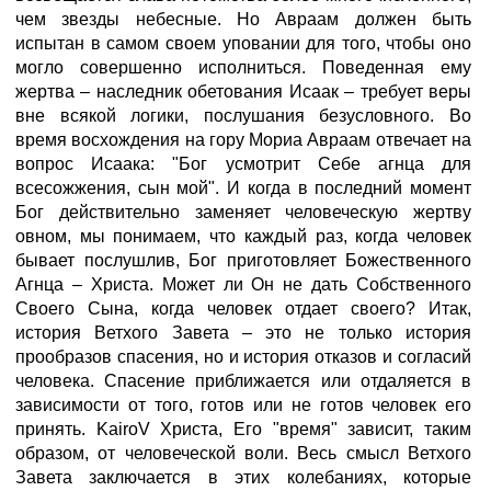
чем звезды небесные. Но Авраам должен быть
испытан в самом своем уповании для того, чтобы оно
могло совершенно исполниться. Поведенная ему
жертва – наследник обетования Исаак – требует веры
вне всякой логики, послушания безусловного. Во
время восхождения на гору Мориа Авраам отвечает на
вопрос Исаака: "Бог усмотрит Себе агнца для
всесожжения, сын мой". И когда в последний момент
Бог действительно заменяет человеческую жертву
овном, мы понимаем, что каждый раз, когда человек
бывает послушлив, Бог приготовляет Божественного
Агнца – Христа. Может ли Он не дать Собственного
Своего Сына, когда человек отдает своего? Итак,
история Ветхого Завета – это не только история
прообразов спасения, но и история отказов и согласий
человека. Спасение приближается или отдаляется в
зависимости от того, готов или не готов человек его
принять. KairoV Христа, Его "время" зависит, таким
образом, от человеческой воли. Весь смысл Ветхого
Завета заключается в этих колебаниях, которые