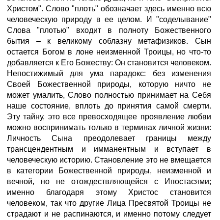
Христом". Слово "плоть" обозначает здесь именно всю
человеческую природу в ее целом. И "соделывание"
Слова "плотью" входит в полноту Божественного
бытия – к великому соблазну метафизиков. Сын
остается Богом в лоне неизменной Троицы, но что-то
добавляется к Его Божеству: Он становится человеком.
Непостижимый для ума парадокс: без изменения
Своей Божественной природы, которую ничто не
может умалить, Слово полностью принимает на Себя
наше состояние, вплоть до принятия самой смерти.
Эту тайну, это все превосходящее проявление любви
можно воспринимать только в терминах личной жизни:
Личность Сына преодолевает границы между
трансцендентным и имманентным и вступает в
человеческую историю. Становление это не вмещается
в категории Божественной природы, неизменной и
вечной, но не отождествляющейся с Ипостасями;
именно благодаря этому Христос становится
человеком, так что другие Лица Пресвятой Троицы не
страдают и не распинаются, и именно потому следует