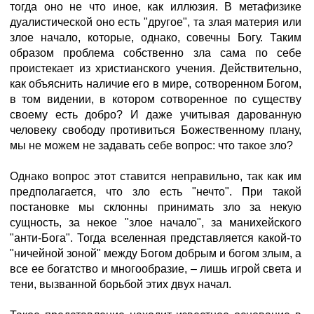
тогда оно не что иное, как иллюзия. В метафизике
дуалистической оно есть "другое", та злая материя или
злое начало, которые, однако, совечны Богу. Таким
образом проблема собственно зла сама по себе
проистекает из христианского учения. Действительно,
как объяснить наличие его в мире, сотворенном Богом,
в том видении, в котором сотворенное по существу
своему есть добро? И даже учитывая дарованную
человеку свободу противиться Божественному плану,
мы не можем не задавать себе вопрос: что такое зло?
Однако вопрос этот ставится неправильно, так как им
предполагается, что зло есть "нечто". При такой
постановке мы склонны принимать зло за некую
сущность, за некое "злое начало", за манихейского
"анти-Бога". Тогда вселенная представляется какой-то
"ничейной зоной" между Богом добрым и богом злым, а
все ее богатство и многообразие, – лишь игрой света и
тени, вызванной борьбой этих двух начал.