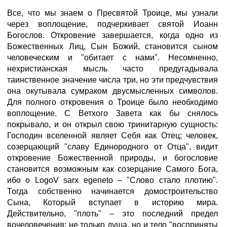
Все, что мы знаем о Пресвятой Троице, мы узнали
через воплощение, подчеркивает святой Иоанн
Богослов. Откровение завершается, когда одно из
Божественных Лиц, Сын Божий, становится сыном
человеческим и "обитает с нами". Несомненно,
нехристианская мысль часто предугадывала
таинственное значение числа три, но эти предчувствия
она окутывала сумраком двусмысленных символов.
Для полного откровения о Троице было необходимо
воплощение. С Ветхого Завета как бы снялось
покрывало, и он открыл свою тринитарную сущность:
Господин вселенной являет Себя как Отец; человек,
созерцающий "славу Единородного от Отца", видит
откровение Божественной природы, и богословие
становится возможным как созерцание Самого Бога,
ибо о LogoV sarx egeneto – "Слово стало плотию".
Тогда собственно начинается домостроительство
Сына, Который вступает в историю мира.
Действительно, "плоть" – это последний предел
вочеловечения: не только душа, но и тело "восприняты