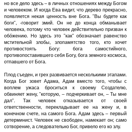
но все дело здесь – в личных отношениях между Богом
и человеком. И когда Ева видит, что дерево прекрасно,
появляется некая ценность вне Бога. "Вы будете как
боги", -говорит змий. Он не до конца обманывает
человека, потому что человек действительно призван к
обóжению. Но здесь это "как" обозначает равенство
мстительной злобы, злопамятство того, кто хочет
противостоять Богу: бога самостийного,
противопоставившего себя Богу, бога земного космоса,
отпавшего от Бога.
Плод съеден, и грех развивается несколькими этапами.
Когда Бог зовет Адама, Адам вместо того, чтобы с
воплем ужаса броситься к своему Создателю,
обвиняет жену, "которую, – подчеркивает он, – Ты мне
дал". Так человек отказывается от своей
ответственности, перекладывает ее на жену и, в
конечном счете, на самого Бога. Адам здесь – первый
детерминист. Человек не свободен, намекает он; само
сотворение, а следовательно Бог, привело его ко злу.