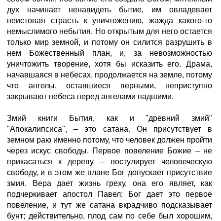
дух начинает ненавидеть бытие, им овладевает
неистовая страсть к уничтожению, жажда какого-то
немыслимого небытия. Но открытым для него остается
только мир земной, и потому он силится разрушить в
нем Божественный план, и, за невозможностью
уничтожить творение, хотя бы исказить его. Драма,
начавшаяся в небесах, продолжается на земле, потому
что ангелы, оставшиеся верными, неприступно
закрывают небеса перед ангелами падшими.
Змий книги Бытия, как и "древний змий"
"Апокалипсиса", – это сатана. Он присутствует в
земном раю именно потому, что человек должен пройти
через искус свободы. Первое повеление Божие – не
прикасаться к дереву – постулирует человеческую
свободу, и в этом же плане Бог допускает присутствие
змия. Вера дает жизнь греху, она его являет, как
подчеркивает апостол Павел: Бог дает это первое
повеление, и тут же сатана вкрадчиво подсказывает
бунт; действительно, плод сам по себе был хорошим,