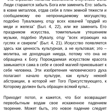
Люди стараются забыть Бога или заменить Его: забыть
в ковке металлов, отдав себя в плен земной тяжести и
сообщаемому ею непроницаемому могуществу,
подобно Тувалкаину, отцу всех ковачей "орудий из
меди и железа" (Быт. 4, 22), или же заменить Его
праздником искусства, томительным утешением
музыки, подобно Иувалу, отцу "всех играющих на
гуслях и свирели" (Быт. 4, 21). Искусство появляется
здесь как ценность культурная, а не культовая; это –
молитва, не доходящая никуда, потому что она не
обращена к Богу. Порождаемая искусством красота
замыкается сама в себе и своей магией приковывает к
себе человека. Эти изобретения человеческого духа
полагают начало культуре, как культу некоей
абстракции, в которой нет Того Присутствующего, к
Которому должен быть обращен всякий культ...
Приходит потоп, и кажется, что Бог возвращает
первобытным водам свое искаженное падением
творение. Может быть, это новое падение следует