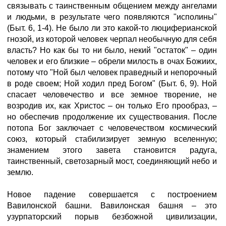
связывать с таинственным общением между ангелами
и людьми, в результате чего появляются "исполины"
(Быт. 6, 1-4). Не было ли это какой-то люциферианской
гнозой, из которой человек черпал необычную для себя
власть? Но как бы то ни было, некий "остаток" – один
человек и его близкие – обрели милость в очах Божиих,
потому что "Ной был человек праведный и непорочный
в роде своем; Ной ходил пред Богом" (Быт. 6, 9). Ной
спасает человечество и все земное творение, не
возродив их, как Христос – он только Его прообраз, –
но обеспечив продолжение их существования. После
потопа Бог заключает с человечеством космический
союз, который стабилизирует земную вселенную;
знамением этого завета становится радуга,
таинственный, светозарный мост, соединяющий небо и
землю.
Новое падение совершается с построением
Вавилонской башни. Вавилонская башня – это
узурпаторский порыв безбожной цивилизации,