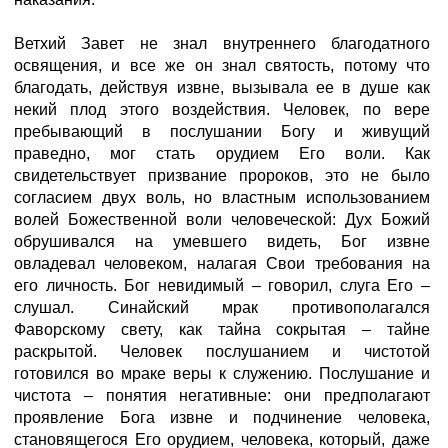
Ветхий Завет не знал внутреннего благодатного
освящения, и все же он знал святость, потому что
благодать, действуя извне, вызывала ее в душе как
некий плод этого воздействия. Человек, по вере
пребывающий в послушании Богу и живущий
праведно, мог стать орудием Его воли. Как
свидетельствует призвание пророков, это не было
согласием двух воль, но властным использованием
волей Божественной воли человеческой: Дух Божий
обрушивался на умевшего видеть, Бог извне
овладевал человеком, налагая Свои требования на
его личность. Бог невидимый – говорил, слуга Его –
слушал. Синайский мрак противополагался
Фаворскому свету, как тайна сокрытая – тайне
раскрытой. Человек послушанием и чистотой
готовился во мраке веры к служению. Послушание и
чистота – понятия негативные: они предполагают
проявление Бога извне и подчинение человека,
становящегося Его орудием, человека, который, даже