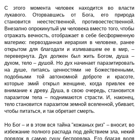
С этого момента человек находится во власти
лукавого. Оторвавшись от Бога, его природа
становится неестественной, противоестественной.
Внезапно опрокинутый ум человека вместо того, чтобы
отражать вечность, отображает в себе бесформенную
материю: первозданная иерархия в человеке, ранее
открытом для благодати и изливавшем ее в мир, –
перевернута. Дух должен был жить Богом, душа –
духом, тело – душой. Но дух начинает паразитировать
на душе, питаясь ценностями не Божественными,
подобными той автономной доброте и красоте,
которые змий открыл женщине, когда привлек ее
внимание к древу. Душа, в свою очередь, становится
паразитом тела – поднимаются страсти. И, наконец,
тело становится паразитом земной вселенной, убивает,
чтобы питаться, и так обретает смерть.
Но Бог – и в этом вся тайна "кожаных риз" – вносит, во
избежание полного распада под действием зла, некий
порядок в самую гущу беспорядка. Его благая воля