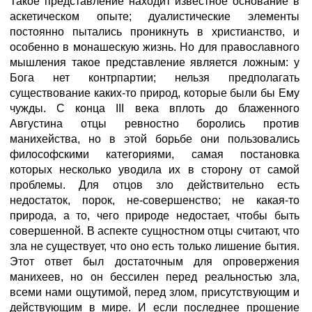
Такое представление находит известное основание в
аскетическом опыте; дуалистические элементы
постоянно пытались проникнуть в христианство, и
особенно в монашескую жизнь. Но для православного
мышления такое представление является ложным: у
Бога нет контрпартии; нельзя предполагать
существование каких-то природ, которые были бы Ему
чужды. С конца III века вплоть до блаженного
Августина отцы ревностно боролись против
манихейства, но в этой борьбе они пользовались
философскими категориями, самая постановка
которых несколько уводила их в сторону от самой
проблемы. Для отцов зло действительно есть
недостаток, порок, не-совершенство; не какая-то
природа, а то, чего природе недостает, чтобы быть
совершенной. В аспекте сущностном отцы считают, что
зла не существует, что оно есть только лишение бытия.
Этот ответ был достаточным для опровержения
манихеев, но он бессилен перед реальностью зла,
всеми нами ощутимой, перед злом, присутствующим и
действующим в мире. И если последнее прошение