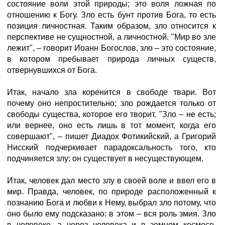
состояние воли этой природы; это воля ложная по
отношению к Богу. Зло есть бунт против Бога, то есть
позиция личностная. Таким образом, зло относится к
перспективе не сущностной, а личностной. "Мир во зле
лежит", – говорит Иоанн Богослов, зло – это состояние,
в котором пребывает природа личных существ,
отвернувшихся от Бога.
Итак, начало зла коренится в свободе твари. Вот
почему оно непростительно; зло рождается только от
свободы существа, которое его творит. "Зло – не есть;
или вернее, оно есть лишь в тот момент, когда его
совершают", – пишет Диадох Фотикийский, а Григорий
Нисский подчеркивает парадоксальность того, кто
подчиняется злу; он существует в несуществующем.
Итак, человек дал место злу в своей воле и ввел его в
мир. Правда, человек, по природе расположенный к
познанию Бога и любви к Нему, выбрал зло потому, что
оно было ему подсказано: в этом – вся роль змия. Зло
в человеке, а через человека и в земном космосе,