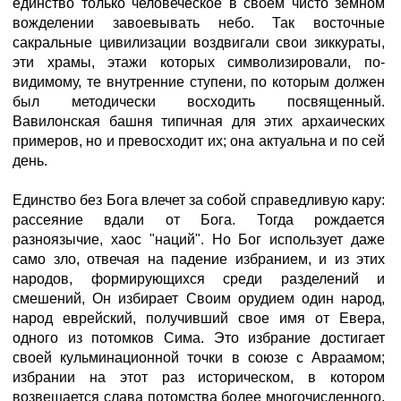
единство только человеческое в своем чисто земном
вожделении завоевывать небо. Так восточные
сакральные цивилизации воздвигали свои зиккураты,
эти храмы, этажи которых символизировали, по-
видимому, те внутренние ступени, по которым должен
был методически восходить посвященный.
Вавилонская башня типичная для этих архаических
примеров, но и превосходит их; она актуальна и по сей
день.
Единство без Бога влечет за собой справедливую кару:
рассеяние вдали от Бога. Тогда рождается
разноязычие, хаос "наций". Но Бог использует даже
само зло, отвечая на падение избранием, и из этих
народов, формирующихся среди разделений и
смешений, Он избирает Своим орудием один народ,
народ еврейский, получивший свое имя от Евера,
одного из потомков Сима. Это избрание достигает
своей кульминационной точки в союзе с Авраамом;
избрании на этот раз историческом, в котором
возвещается слава потомства более многочисленного,