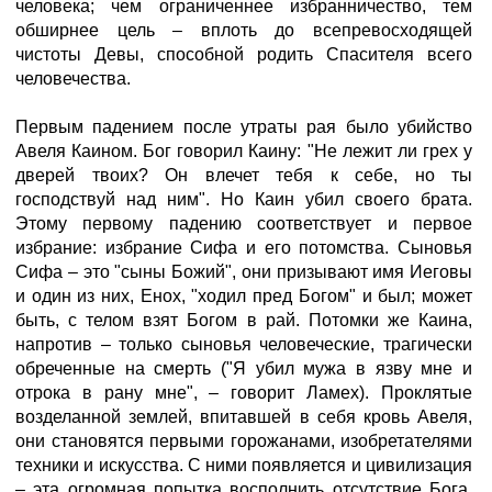
человека; чем ограниченнее избранничество, тем
обширнее цель – вплоть до всепревосходящей
чистоты Девы, способной родить Спасителя всего
человечества.
Первым падением после утраты рая было убийство
Авеля Каином. Бог говорил Каину: "Не лежит ли грех у
дверей твоих? Он влечет тебя к себе, но ты
господствуй над ним". Но Каин убил своего брата.
Этому первому падению соответствует и первое
избрание: избрание Сифа и его потомства. Сыновья
Сифа – это "сыны Божий", они призывают имя Иеговы
и один из них, Енох, "ходил пред Богом" и был; может
быть, с телом взят Богом в рай. Потомки же Каина,
напротив – только сыновья человеческие, трагически
обреченные на смерть ("Я убил мужа в язву мне и
отрока в рану мне", – говорит Ламех). Проклятые
возделанной землей, впитавшей в себя кровь Авеля,
они становятся первыми горожанами, изобретателями
техники и искусства. С ними появляется и цивилизация
– эта огромная попытка восполнить отсутствие Бога.