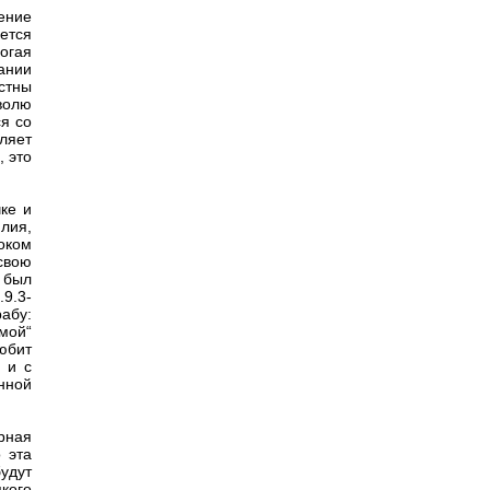
ение
ется
огая
ании
стны
волю
я со
ляет
, это
ке и
лия,
оком
свою
 был
9.3-
рабу:
мой“
любит
 и с
нной
урная
 эта
удут
кого