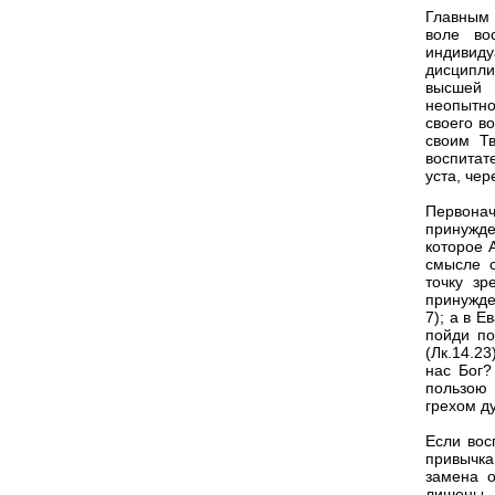
Главным 
воле во
индивиду
дисципли
высшей 
неопытно
своего в
своим Т
воспитате
уста, чер
Первонач
принужде
которое 
смысле 
точку зр
принужде
7); а в 
пойди по
(Лк.14.2
нас Бог?
пользою 
грехом д
Если вос
привычка
замена о
лишены в