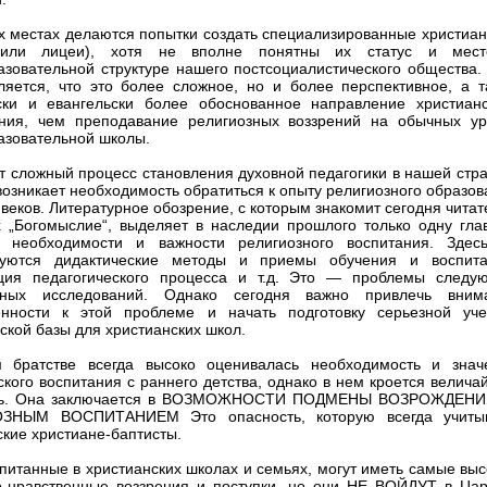
х местах делаются попытки создать специализированные христиан
или лицеи), хотя не вполне понятны их статус и мес
зовательной структуре нашего постсоциалистического общества.
ляется, что это более сложное, но и более перспективное, а т
ки и евангельски более обоснованное направление христианс
ния, чем преподавание религиозных воззрений на обычных ур
зовательной школы.
ет сложный процесс становления духовной педагогики в нашей стр
возникает необходимость обратиться к опыту религиозного образо
веков. Литературное обозрение, с которым знакомит сегодня чита
 „Богомыслие“, выделяет в наследии прошлого только одну гла
 необходимости и важности религиозного воспитания. Здес
руются дидактические методы и приемы обучения и воспита
ация педагогического процесса и т.д. Это — проблемы следу
ьных исследований. Однако сегодня важно привлечь вним
енности к этой проблеме и начать подготовку серьезной уче
ской базы для христианских школ.
 братстве всегда высоко оценивалась необходимость и знач
ского воспитания с раннего детства, однако в нем кроется велич
ть. Она заключается в ВОЗМОЖНОСТИ ПОДМЕНЫ ВОЗРОЖДЕН
ЗНЫМ ВОСПИТАНИЕМ Это опасность, которую всегда учиты
ские христиане-баптисты.
спитанные в христианских школах и семьях, могут иметь самые вы
-нравственные воззрения и поступки, но они НЕ ВОЙДУТ в Цар