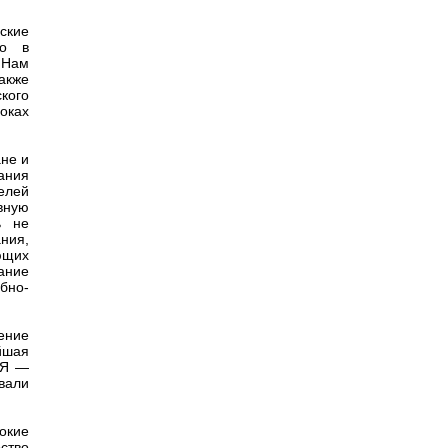
ские
то в
 Нам
акже
кого
оках
ане и
вания
телей
вную
ь не
ния,
ющих
ание
бно-
ение
айшая
ИЯ —
вали
сокие
ство