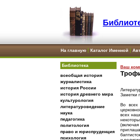
Библиоте
На главную
Каталог Именной
Ав
Библиотека
Ваш ком
Трофи
всеобщая история
журналистика
история России
Литерату
история древнего мира
Заметки 
культурология
Во всех
литературоведение
церковно
наука
всех наш
педагогика
некоторы
(включая
политология
приглаш
право и юриспруденция
баптистс
психология
и религии