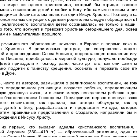
я в мире ни одного христианина, который бы отрицал важнос
мость воспитания детей в любви к Богу, ибо самым великим и ник
ющимся Воспитателем является один Иисус Христос. Поэтому в с
конфликтных ситуациях с детьми родителям следует обращаться к 
 религиозного воспитания детей осознавалась не только в наши 
з того, что волнует и тревожит христиан сегодняшнего дня, осве
ами и мыслителями прошлого.
 pелигиозного образования началось в Европе в первые века п
а Христова. В религиозных центрах, где совершалась подгот
ей и проповедников Слова Божьего, подрастающее поколение изу
е Писание, приобщалось к мировой культуре, получало необход
Детей приводили к Господу рано, часто до того, как они сами м
ьно подойти к таинству крещения, осознать и пережить свое вт
 в Духе.
, никто из авторов, размышляя о религиозном воспитании, не гов
-то определенном решающем возрасте ребенка, определяющем
ую духовную жизнь, и о связи между поведением ребенка в да
 и благословением Господнем. Подчеркивая первостепенную важн
ного воспитания, как правило, все авторы обсуждали, как л
ь детей к Богу, разрабатывали и предлагали методы, которы
етям правильные представления о Создателе, направляли бы и
ождения к Иисусу Христу.
из первых, кто выразил идеалы христианского воспитания,
ый Иероним (330—419 гг.) — образованный римлянин, один из
ых Отцов Церкви. В письме к знатной римлянке Лете, воспитыва