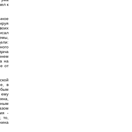
ел к
чное
ируя
воих
исал
емы,
ели:
ного
дача
ннем
а на
е от
ской
е, в
обым
ь ему
ина,
вным
азом
ия -
 то,
нина