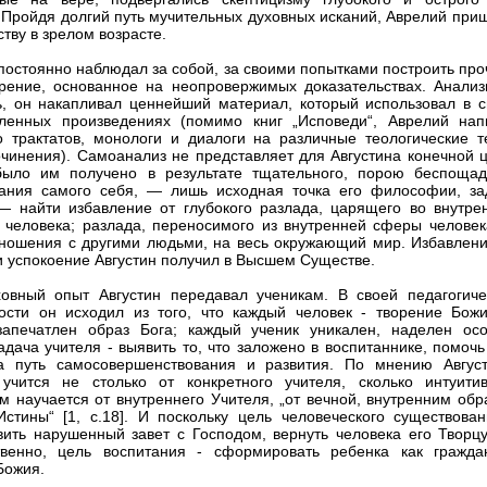
 Пройдя долгий путь мучительных духовных исканий, Аврелий приш
тву в зрелом возрасте.
постоянно наблюдал за собой, за своими попытками построить про
рение, основанное на неопровержимых доказательствах. Анализ
ь, он накапливал ценнейший материал, который использовал в с
ленных произведениях (помимо книг „Исповеди“, Аврелий нап
о трактатов, монологи и диалоги на различные теологические т
очинения). Самоанализ не представляет для Августина конечной ц
было им получено в результате тщательного, порою беспощад
ания самого себя, — лишь исходная точка его философии, за
— найти избавление от глубокого разлада, царящего во внутре
 человека; разлада, переносимого из внутренней сферы человек
ношения с другими людьми, на весь окружающий мир. Избавлени
и успокоение Августин получил в Высшем Существе.
овный опыт Августин передавал ученикам. В своей педагогиче
ости он исходил из того, что каждый человек - творение Божи
запечатлен образ Бога; каждый ученик уникален, наделен ос
адача учителя - выявить то, что заложено в воспитаннике, помоч
а путь самосовершенствования и развития. По мнению Август
учится не столько от конкретного учителя, сколько интуити
м научается от внутреннего Учителя, „от вечной, внутренним обр
стины“ [1, с.18]. И поскольку цель человеческого существован
вить нарушенный завет с Господом, вернуть человека его Творцу,
твенно, цель воспитания - сформировать ребенка как гражда
Божия.