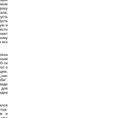
рамом
раху
нала;
усть
усть
ную и
есто
кают
нному
 его
рена
нным
30-ти
тат о
цем,
„нас
ебе“.
виде
 для
идеи
ался
тца-
ем и
 ума