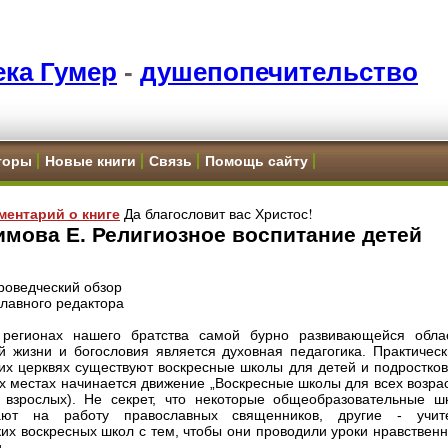
ка Гумер
-
душепопечительство
торы
Новые книги
Связь
Помощь сайту
Да благословит вас Христос!
ментарий о книге
мова Е. Религиозное воспитание детей
pоведческий обзор
главного редактора
 регионах нашего братства самой бурно развивающейся обла
й жизни и богословия является духовная педагогика. Практическ
их церквях существуют воскресные школы для детей и подростков,
х местах начинается движение „Воскресные школы для всех возрас
 взрослых). Не секрет, что некоторые общеобразовательные ш
ают на работу православных священников, другие - учит
ких воскресных школ с тем, чтобы они проводили уроки нравствен
.