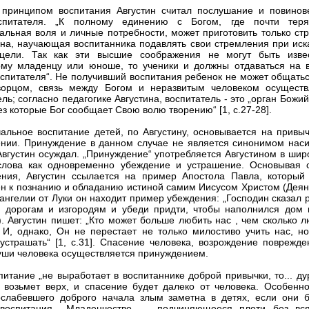
принципом воспитания Августин считал послушание и повинов
спитателя. „К полному единению с Богом, где почти теря
альная воля и личные потребности, может приготовить только стр
на, научающая воспитанника подавлять свои стремления при иск
цели. Так как эти высшие соображения не могут быть изве
му младенцу или юноше, то ученики и должны отдаваться на 
оспитателя“. Не получивший воспитания ребенок не может общатьс
ворцом, связь между Богом и неразвитым человеком осуществ
ль; согласно педагогике Августина, воспитатель - это „орган Божий
ез которые Бог сообщает Свою волю творению“ [1, с.27-28].
альное воспитание детей, по Августину, основывается на привыч
нии. Принуждение в данном случае не является синонимом наси
Августин осуждал. „Принуждение“ употребляется Августином в шир
слова как одновременно убеждение и устрашение. Основывая 
ения, Августин ссылается на пример Апостола Павла, который
н к познанию и обладанию истиной самим Иисусом Христом (Деян.
Евангелии от Луки он находит пример убеждения: „Господин сказал 
 дорогам и изгородям и убеди придти, чтобы наполнился дом 
3). Августин пишет: „Кто может больше любить нас , чем сколько 
 И, однако, Он не перестает не только милостиво учить нас, но
устрашать“ [1, с.31]. Спасение человека, возрождение поврежде
уши человека осуществляется принуждением.
питание „не выработает в воспитаннике доброй привычки, то... д
 возьмет верх, и спасение будет далеко от человека. Особенно
слабевшего доброго начала злым заметна в детях, если они б
оспитания. „Младенчество, ... подчиняющееся плоти без вся