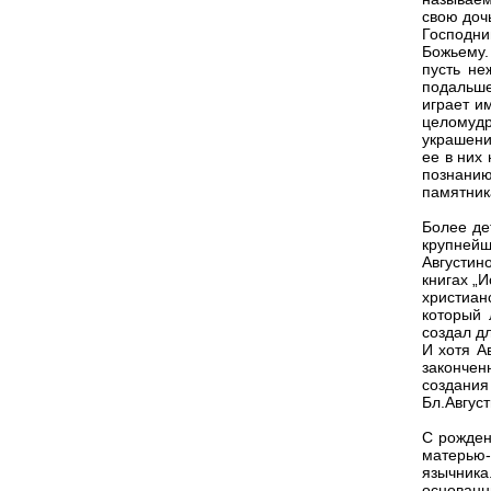
свою доч
Господни
Божьему.
пусть не
подальше
играет и
целомудр
украшени
ее в них 
познанию
памятника
Более де
крупней
Августин
книгах „
христиан
который 
создал д
И хотя А
закончен
создани
Бл.Авгус
С рожден
матерью-
язычник
основан