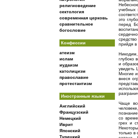
Небесное
религиоведение
учебных 
сектология
соответс
современная церковь
это глуб
сравнительное
перед Бо
воспитан
богословие
сердечн
средство 
Конфессии
прийдя в
атеизм
Никодим,
ислам
глубоко 
и образо
иудаизм
увидеть 
католицизм
Многие и
православие
внеся ог
протестантизм
предста
использ
разграни
Иностранные языки
Чаще вс
Английский
человеке
Французский
познание 
со време
Немецкий
грех и с
Иврит
Некоторы
Японский
только в
Турецкий
сатана. 