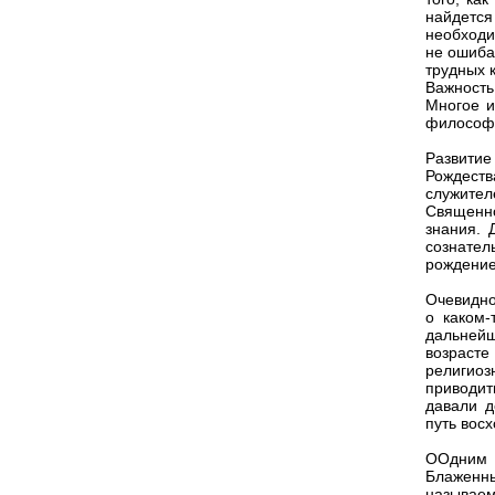
найдетс
необходи
не ошиба
трудных 
Важность
Многое и
философ
Развитие
Рождеств
служител
Священно
знания. 
сознател
рождение
Очевидно
о каком
дальнейш
возрасте
религиоз
приводит
давали д
путь восх
ООдним 
Блаженн
называем