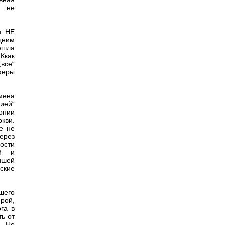
и не
и НЕ
дним
ешла
Ккак
все“
сферы
мена
ией“
конии
ркви.
е не
через
ости
ий и
йшей
ские
ашего
рой,
га в
ть от
. Не