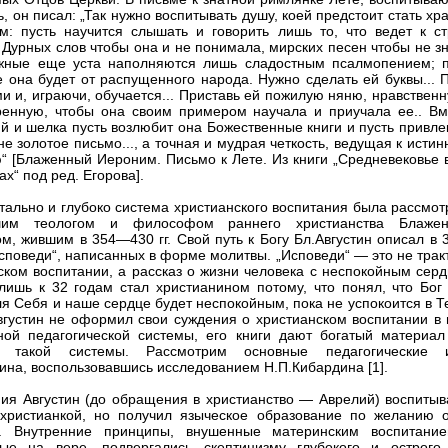
ь, он писал: „Так нужно воспитывать душу, коей предстоит стать х
м: пусть научится слышать и говорить лишь то, что ведет к ст
 Дурных слов чтобы она и не понимала, мирских песен чтобы не з
жные еще уста наполняются лишь сладостным псалмопением; п
 она будет от распущенного народа. Нужно сделать ей буквы... П
ми и, играючи, обучается... Приставь ей пожилую няню, нравствен
енную, чтобы она своим примером научала и приучала ее.. Вм
й и шелка пусть возлюбит она Божественные книги и пусть привле
не золотое письмо..., а точная и мудрая четкость, ведущая к исти
“ [Блаженный Иероним. Письмо к Лете. Из книги „Средневековье в
х“ под ред. Егорова].
тально и глубоко система христианского воспитания была рассмот
шим теологом и философом раннего христианства Блаже
ом, жившим в 354—430 гг. Свой путь к Богу Бл.Августин описал в 
Исповеди“, написанных в форме молитвы. „Исповеди“ — это не трак
ском воспитании, а рассказ о жизни человека с неспокойным серд
лишь к 32 годам стал христианином потому, что понял, что Бог 
ля Себя и наше сердце будет неспокойным, пока не успокоится в Т
вгустин не оформил свои суждения о христианском воспитании в 
ной педагогической системы, его книги дают богатый материал
я такой системы. Рассмотрим основные педагогические 
тина, воспользовавшись исследованием Н.П.Кибардина [1].
ия Августин (до обращения в христианство — Аврелий) воспитыв
христианкой, но получил языческое образование по желанию о
а. Внутренние принципы, внушенные материнским воспитани
ные на вере, подвергались скептицизму глубокого и острого