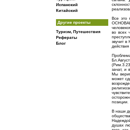
склонно
Испанский
реализов
Китайский
Все это 
Другие проекты
ОСНОВАН
человеко
Туризм, Путешествия
во всех 
преступл
Рефераты
звучит в
Блог
действия
Проблема
Бл.Авгус
(Рим.3.2
зачат, и
Мы верим
может сд
возрожд
религио
чувстви
осторож
позиции.
В наши дн
обществ
Надеждой
душах лю
того, ка