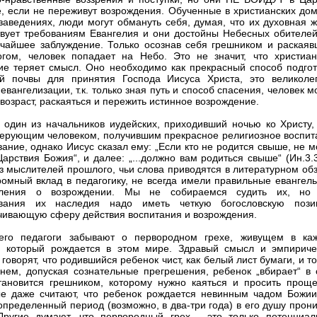
, если не переживут возрождения. Обученные в христианских дом
заведениях, люди могут обмануть себя, думая, что их духовная ж
твует требованиям Евангелия и они достойны Небесных обителей
очайшее заблуждение. Только осознав себя грешником и раскаяв
гом, человек попадает на Небо. Это не значит, что христиан
ие теряет смысл. Оно необходимо как прекрасный способ подгот
ой почвы для принятия Господа Иисуса Христа, это великоле
евангелизации, т.к. только зная путь и способ спасения, человек м
 возраст, раскаяться и пережить истинное возрождение.
 один из начальников иудейских, приходивший ночью ко Христу,
верующим человеком, получившим прекрасное религиозное воспит
вание, однако Иисус сказал ему: „Если кто не родится свыше, не 
Царствия Божия“, и далее: „...должно вам родиться свыше“ (Ин.3.3
з мыслителей прошлого, чьи слова приводятся в литературном обз
ромный вклад в педагогику, не всегда имели правильные евангель
вления о возрождении. Мы не собираемся судить их, но
ования их наследия надо иметь четкую богословскую пози
чивающую сферу действия воспитания и возрождения.
его педагоги забывают о первородном грехе, живущем в ка
, который рождается в этом мире. Здравый смысл и эмпириче
говорят, что родившийся ребенок чист, как белый лист бумаги, и т
нем, допуская сознательные прегрешения, ребенок „вбирает“ в 
тановится грешником, которому нужно каяться и просить проще
е даже считают, что ребенок рождается невинным чадом Божии
 определенный период (возможно, в два-три года) в его душу прон
Другие думают, что первородный грех - это только потенциал