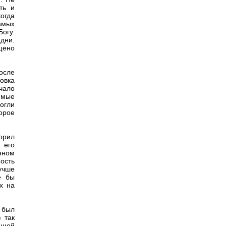
ть и
огда
амых
Богу.
дни.
щено
осле
овка
чало
имые
огли
орое
орил
 его
нном
ость
учше
е бы
х на
 был
 так
ющей