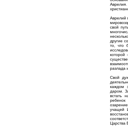
Аврелия.
христианс
Аврелий 
мировозз
свой пут
многочис
нескольк
другие с
то, что 
исследов
которой 
существе
взаимоот
разлада 
Свой дух
деятельн
каждом 
даром. З
встать н
ребенок 
озарение
учащей И
восстано
соответс
Царства 