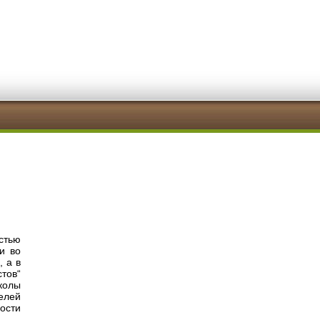
стью
и во
 а в
тов“
колы
елей
ности