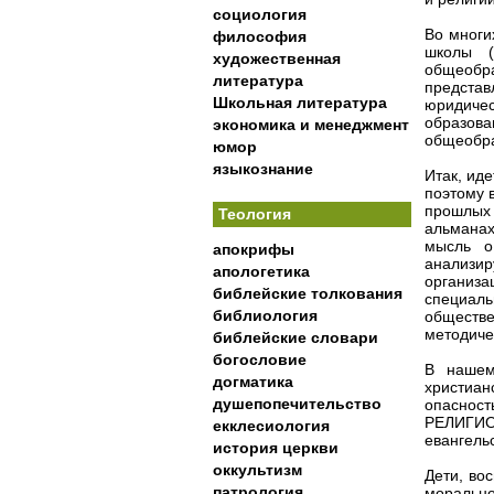
социология
Во многи
философия
школы (
художественная
общеобра
литература
представ
Школьная литература
юридичес
образова
экономика и менеджмент
общеобра
юмор
языкознание
Итак, ид
поэтому 
прошлых 
Теология
альманах
мысль о
апокрифы
анализи
апологетика
организ
библейские толкования
специал
библиология
обществ
методиче
библейские словари
богословие
В нашем
догматика
христиан
душепопечительство
опаснос
РЕЛИГИО
екклесиология
евангель
история церкви
оккультизм
Дети, во
патрология
морально