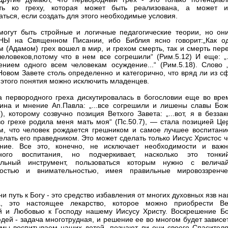
сть ко греху, которая может быть реализована, а может 
аться, если создать для этого необходимые условия.
могут быть стройные и логичные педагогические теории, но он
Ы на Священном Писании, ибо Библия ясно говорит:„Как о
м (Адамом) грех вошел в мир, и грехом смерть, так и смерть пер
человеков,потому что в нем все согрешили“ (Рим.5.12) И еще: „.
ением одного всем человекам осуждение...“ (Рим.5.18). Слово „
 Новом Завете столь определенно и категорично, что вряд ли из 
 этого понятия можно исключить младенцев.
 первородного греха дискутировалась в богословии еще во вре
тина и мнение Ап.Павла: „...все согрешили и лишены славы Бож
3), которому созвучно позиция Ветхого Завета: „...вот, я в безза
 во грехе родила меня мать моя“ (Пс.50.7), — стала позицией Це
, что человек рождается грешником и самое лучшее воспитани
елать его праведником. Это может сделать только Иисус Христос 
ение. Все это, конечно, не исключает необходимости и важн
зного воспитания, но подчеркивает, насколько это тонк
тельный инструмент, пользоваться которым нужно с велича
ностью и внимательностью, имея правильные мировоззренче
и путь к Богу - это средство избавления от многих духовных язв н
а, это настоящее лекарство, которое можно приобрести Ве
 и Любовью к Господу нашему Иисусу Христу. Воскрешение Бо
дей - задача многотрудная, и решение ее во многом будет зависе
к мы воспитываем наших детей, познают ли они своего Спасителя