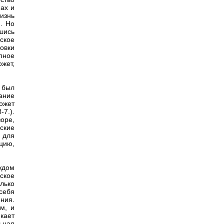
ах и
изнь
. Но
шись
ское
овки
пное
ожет,
 был
ание
может
-7.).
оре,
ские
 для
цию,
ждом
ское
олько
себя
ния.
м, и
икает
ьная