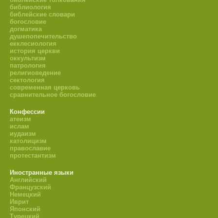
библиология
библейские словари
богословие
догматика
душепопечительство
екклесиология
история церкви
оккультизм
патрология
религиоведение
сектология
современная церковь
сравнительное богословие
Конфессии
атеизм
ислам
иудаизм
католицизм
православие
протестантизм
Иностранные языки
Английский
Французский
Немецкий
Иврит
Японский
Турецкий