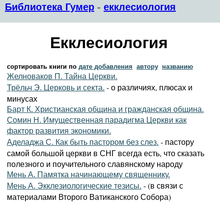
Библиотека Гумер
-
екклесиология
Екклесиология
сортировать книги по
дате добавления
автору
названию
Желноваков П. Тайна Церкви.
- о различиях, плюсах и
Трёльч Э. Церковь и секта.
минусах
Барт К. Христианская община и гражданская община.
Сомин Н. Имущественная парадигма Церкви как
фактор развития экономики.
- пастору
Аделаджа С. Как быть пастором без слез.
самой большой церкви в СНГ всегда есть, что сказать
полезного и поучительного славянскому народу
Мень А. Памятка начинающему священнику.
- (в связи с
Мень А. Экклезиологические тезисы.
материалами Второго Ватиканского Собора)