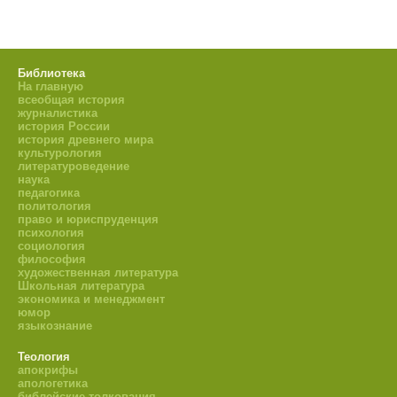
Библиотека
На главную
всеобщая история
журналистика
история России
история древнего мира
культурология
литературоведение
наука
педагогика
политология
право и юриспруденция
психология
социология
философия
художественная литература
Школьная литература
экономика и менеджмент
юмор
языкознание
Теология
апокрифы
апологетика
библейские толкования