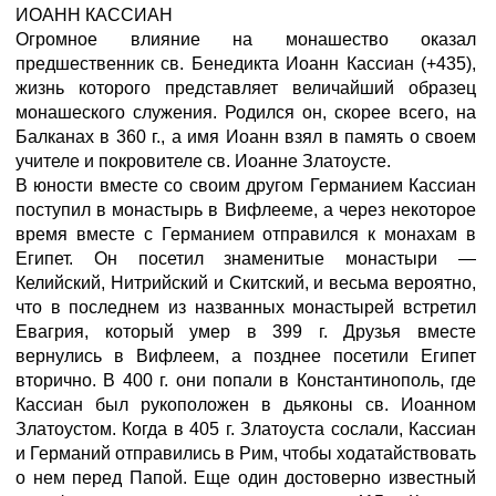
ИОАНН КАССИАН
Огромное влияние на монашество оказал
предшественник св. Бенедикта Иоанн Кассиан (+435),
жизнь которого представляет величайший образец
монашеского служения. Родился он, скорее всего, на
Балканах в 360 г., а имя Иоанн взял в память о своем
учителе и покровителе св. Иоанне Златоусте.
В юности вместе со своим другом Германием Кассиан
поступил в монастырь в Вифлееме, а через некоторое
время вместе с Германием отправился к монахам в
Египет. Он посетил знаменитые монастыри —
Келийский, Нитрийский и Скитский, и весьма вероятно,
что в последнем из названных монастырей встретил
Евагрия, который умер в 399 г. Друзья вместе
вернулись в Вифлеем, а позднее посетили Египет
вторично. В 400 г. они попали в Константинополь, где
Кассиан был рукоположен в дьяконы св. Иоанном
Златоустом. Когда в 405 г. Златоуста сослали, Кассиан
и Германий отправились в Рим, чтобы ходатайствовать
о нем перед Папой. Еще один достоверно известный