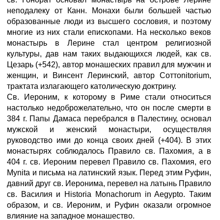
неподалеку от Канн. Монахи были большей частью
образованные люди из высшего сословия, и поэтому
многие из них стали епископами. На несколько веков
монастырь в Лерине стал центром религиозной
культуры, дав нам таких выдающихся людей, как св.
Цезарь (+542), автор монашеских правил для мужчин и
женщин, и Винсент Леринский, автор Соттоnitorium,
трактата излагающего католическую доктрину.
Св. Иероним, к которому в Риме стали относиться
настолько недоброжелательно, что он после смерти в
384 г. Папы Дамаса перебрался в Палестину, основал
мужской и женский монастыри, осуществляя
руководство ими до конца своих дней (+404). В этих
монастырях соблюдалось Правило св. Пахомия, а в
404 г. св. Иероним перевел Правило св. Пахомия, его
Mynita и письма на латинский язык. Перед этим Руфин,
давний друг св. Иеронима, перевел на латынь Правило
св. Василия и Historia Monachorum in Aegypto. Таким
образом, и св. Иероним, и Руфин оказали огромное
влияние на западное монашество.