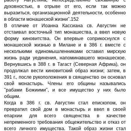
духовностью, в отрыве от его, если так можно
выразиться, организационной деятельности, особенно
в области монашеской жизни".152
В отличие от Иоанна Кассиана св. Августин не
отстаивал восточный тип монашества, а ввел новую
форму киновитства. Он впервые соприкоснулся с
монашеской жизнью в Милане и в 386 г. вместе с
несколькими единомышленниками оставил мирскую
жизнь ради уединения, напоминавшего монашеское.
Вернувшись в 388 г. в Тагаст (Северная Африка), он
продолжал вести киновитский образ жизни; затем, в
391 г., после рукоположения в священство он основал
свой монастырь. Члены его общины назывались
"рабами Божиими", и все имущество у них было
общим.
Когда в 386 г. св. Августин стал епископом, он
превратил свой дом в монастырь и ввел в своей
епархии для всего священства в качестве
непременного требования общежительство и отказ от
всего личного имущества. Такой образ жизни стал