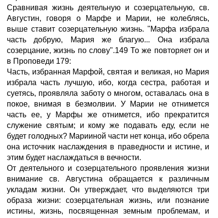
Сравнивая жизнь деятельную и созерцательную, св.
Августин, говоря о Марфе и Марии, не колеблясь,
выше ставит созерцательную жизнь. "Марфа избрала
часть добрую, Мария же благую... Она избрала
созерцание, жизнь по слову".149 То же повторяет он и
в Проповеди 179:
Часть, избранная Марфой, святая и великая, но Мария
избрала часть лучшую, ибо, когда сестра, работая и
суетясь, проявляла заботу о многом, оставалась она в
покое, внимая в безмолвии. У Марии не отнимется
часть ее, у Марфы же отнимется, ибо прекратится
служение святым; и кому же подавать еду, если не
будет голодных? Марииной части нет конца, ибо обрела
она источник наслаждения в праведности и истине, и
этим будет наслаждаться в вечности.
От деятельного и созерцательного проявления жизни
внимание св. Августина обращается к различным
укладам жизни. Он утверждает, что выделяются три
образа жизни: созерцательная жизнь, или познание
истины, жизнь, посвященная земным проблемам, и