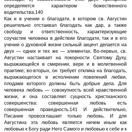
определяется характером божественного
водительства.140
Как и в учении о благодати, в котором св. Августин
решительно отстаивал благодать как дар, а также
свободу и ответственность, характеризующие
соучастие человека в действии благодати, так и в его
учении о духовной жизни сильный акцент делается на
двух — одних и тех же — элементах. Во-первых, св.
Августин настаивает на покорности Святому Духу,
выражающейся в смирении, вере и в молитвенной
практике; во-вторых, он требует отклика на благодать,
выражающегося в исполнении повелений любви,
плодами которого должны быть добрые дела. Для
человека любовь — совокупность всей нравственной
жизни, и она составляет сущность христианского
совершенства: совершенная любовь есть
совершенная праведность.141 И действительно,
Писание провозглашает только любовь. И для
Августина эта любовь является ничем иным как
любовью к Богу ради Него Самого и любовью к себе и к