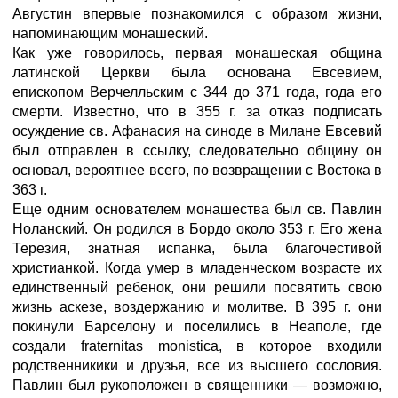
Августин впервые познакомился с образом жизни,
напоминающим монашеский.
Как уже говорилось, первая монашеская община
латинской Церкви была основана Евсевием,
епископом Верчелльским с 344 до 371 года, года его
смерти. Известно, что в 355 г. за отказ подписать
осуждение св. Афанасия на синоде в Милане Евсевий
был отправлен в ссылку, следовательно общину он
основал, вероятнее всего, по возвращении с Востока в
363 г.
Еще одним основателем монашества был св. Павлин
Ноланский. Он родился в Бордо около 353 г. Его жена
Терезия, знатная испанка, была благочестивой
христианкой. Когда умер в младенческом возрасте их
единственный ребенок, они решили посвятить свою
жизнь аскезе, воздержанию и молитве. В 395 г. они
покинули Барселону и поселились в Неаполе, где
создали fraternitas monistica, в которое входили
родственникики и друзья, все из высшего сословия.
Павлин был рукоположен в священники — возможно,