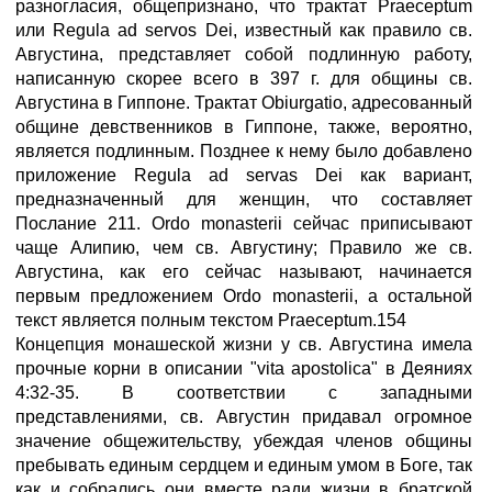
разногласия, общепризнано, что трактат Praeceptum
или Regula ad servos Dei, известный как правило св.
Августина, представляет собой подлинную работу,
написанную скорее всего в 397 г. для общины св.
Августина в Гиппоне. Трактат Obiurgatio, адресованный
общине девственников в Гиппоне, также, вероятно,
является подлинным. Позднее к нему было добавлено
приложение Regula ad servas Dei как вариант,
предназначенный для женщин, что составляет
Послание 211. Ordo monasterii сейчас приписывают
чаще Алипию, чем св. Августину; Правило же св.
Августина, как его сейчас называют, начинается
первым предложением Ordo monasterii, а остальной
текст является полным текстом Praeceptum.154
Концепция монашеской жизни у св. Августина имела
прочные корни в описании "vita apostolica" в Деяниях
4:32-35. В соответствии с западными
представлениями, св. Августин придавал огромное
значение общежительству, убеждая членов общины
пребывать единым сердцем и единым умом в Боге, так
как и собрались они вместе ради жизни в братской