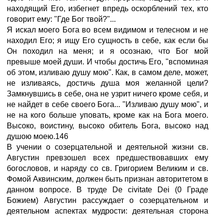
находящий Его, избегнет впредь оскорблений тех, кто
говорит ему: "Где Бог твой?"...
Я искал моего Бога во всем видимом и телесном и не
находил Его; я ищу Его сущность в себе, как если бы
Он походил на меня; и я осознаю, что Бог мой
превыше моей души. И чтобы достичь Его, "вспоминая
об этом, изливаю душу мою". Как, в самом деле, может,
не изливаясь, достичь душа моя желанной цели?
Замкнувшись в себе, она не узрит ничего кроме себя, и
не найдет в себе своего Бога... "Изливаю душу мою", и
не на кого больше уповать, кроме как на Бога моего.
Высоко, воистину, высоко обитель Бога, высоко над
душою моею.146
В учении о созерцательной и деятельной жизни св.
Августин превзошел всех предшествовавших ему
богословов, и наряду со св. Григорием Великим и св.
Фомой Аквинским, должен быть признан авторитетом в
данном вопросе. В труде De civitate Dei (0 Граде
Божием) Августин рассуждает о созерцательном и
деятельном аспектах мудрости: деятельная сторона