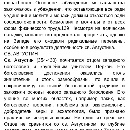
monachorum. Основное заблуждение мессалианства
заключалось в убеждении, что оставляющие все ради
уединения и молитвы монахи должны отказаться ради
сосредоточенности, безмолвия и молитвы и от всех
форм физического труда.139 Несмотря на всяческие
нападки, монашество продолжало процветать, однако
на Западе его ожидали радикальные перемены,
особенно в результате деятельности св. Августина.
СВ. АВГУСТИН
Св. Августин (354-430) почитается отцом западного
богословия и крупнейшим учителем Церкви. Его
богословские достижения оказались столь
значительны и столь разнообразны, что вошли в
сокровищницу восточной богословской традиции и
заложили основы нового западного богословия. Его
учение во многих областях, например таких, как
богословие творения, проблема зла, экклезиология,
добродетель веры и эсхатология, было признано
практически исчерпывающим. Ни один из греческих
Отцов не сравнится со св. Августином по глубине