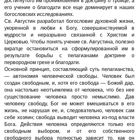
достигнутого им проникновения в доктрину о Троице, а
его учение о благодати все еще доминирует в наших
богословских исследованиях.
Св. Августин разработал богословие духовной жизни,
укоренной в любви к Богу, совершенствуемой в
мудрости и неразрывно связанной с Христом и
Церковью. Чтобы понять учение св. Августина, полезно
вкратце остановиться на сформулированной им в
результате борьбы с пелагианами доктрине о
первородном грехе и благодати.
Основной принцип, составляющий суть пелагианства,
— автономия человеческой свободы. Человек был
создан свободным, и, хотя его свобода — Божий дар,
она настолько неотъемлема от человека, что без нее
существование человека просто немыслимо. Дав
человеку свободу, Бог не может вмешиваться в его
жизнь, не нарушая ее, и, следовательно, человек сам
себе хозяин; свобода выводит человека из-под власти
Бога. Действия человека определяются только его
свободным выбором, и от его собственного
свободного выбора полностью зависит то, как он