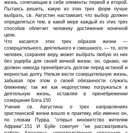
жизнь, сочетающая в себе элементы первой и второй.
Пытаясь решить, какую из этих трех форм лучше
выбрать, св. Августин настаивает, что выбор должен
определяться тем, в какой мере каждый из этих трех
способов облегчит человеку достижение конечной
цели.
Что касается этих трех образов жизни —
созерцательного, деятельного и смешаного, — то, хотя
человек, сохраняя веру, может выбрать любую из них
без ущерба для своей вечной жизни, он, однако, не
должен никогда пренебрегать долгом перед истиной и
верностью долгу. Нельзя вести созерцательную жизнь,
забывая при этом о своей обязанности служить
ближнему; так же как недопустимо погружаться в
деятельную жизнь, оставляя в пренебрежении
созерцание Бога.150
Учение св. Августина о трех направлениях
христианской жизни вошло в практику, ибо именно он,
по словам Пурра, "открыл киновитство жителям
Африки".151 И Буйе советует "не рассматривать
работу Августина, непосредственно связанную с