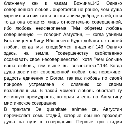
ближнему как к чадам Божиим.142 Однако
совершенная любовь обретается не ранее, чем душа
укрепится и очистится воспитанием добродетелей; но и
тогда она остается лишь относительно совершенной,
ибо любовь неисчерпаема. "Мы обретем любовь
совершенную, — говорит Августин, — когда увидим
Бога лицом к Лицу. Ибо нечего будет добавить к нашей
любви, когда мы сподобимся видения".143 Однако
здесь, на земле, "совершенству свойственно
осознавать свое несовершенство", хотя "чем больше
ваша любовь, тем выше вы вознесетесь".144 Когда
душа достигнет совершенной любви, она переживет
радость единения с Богом, так как любовь по своей
природе устремлена к слиянию со своим
возлюбленным. В такой момент любовь обретает ту
истинную премудрость, которая и есть по Августину
мистическое созерцание.
В трактате De quantitate animae св. Августин
перечисляет семь стадий, которые обычно проходит
душа на пути к созерцанию. Первые три стадии