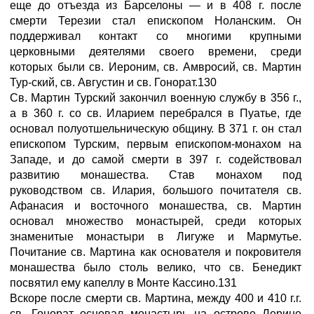
еще до отъезда из Барселоны — и в 408 г. после
смерти Терезии стал епископом Ноланским. Он
поддерживал контакт со многими крупными
церковными деятелями своего времени, среди
которых были св. Иероним, св. Амвросий, св. Мартин
Тур-ский, св. Августин и св. Гонорат.130
Св. Мартин Турский закончил военную службу в 356 г.,
а в 360 г. со св. Иларием перебрался в Пуатье, где
основал полуотшельническую общину. В 371 г. он стал
епископом Турским, первым епископом-монахом на
Западе, и до самой смерти в 397 г. содействовал
развитию монашества. Став монахом под
руководством св. Илария, большого почитателя св.
Афанасия и восточного монашества, св. Мартин
основал множество монастырей, среди которых
знаменитые монастыри в Лигуже и Мармутье.
Почитание св. Мартина как основателя и покровителя
монашества было столь велико, что св. Бенедикт
посвятил ему капеллу в Монте Кассино.131
Вскоре после смерти св. Мартина, между 400 и 410 г.г.
св. Гонорат основал монастырь на острове Лерине