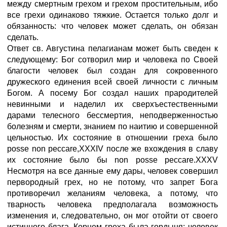
между смертным грехом и грехом простительным, ибо
все грехи одинаково тяжкие. Остается только долг и
обязанность: что человек может сделать, он обязан
сделать.
Ответ св. Августина пелагианам может быть сведен к
следующему: Бог сотворил мир и человека по Своей
благости человек был создан для сокровенного
дружеского единения всей своей личности с личным
Богом. А посему Бог создал наших прародителей
невинными и наделил их сверхъестественными
дарами телесного бессмертия, неподверженностью
болезням и смерти, знанием по наитию и совершенной
цельностью. Их состояние в отношении греха было
posse non peccare,XXXIV после же вхождения в славу
их состояние было бы non posse peccare.XXXV
Несмотря на все данные ему дары, человек совершил
первородный грех, но не потому, что запрет Бога
противоречил желаниям человека, а потому, что
тварность человека предполагала возможность
изменения и, следовательно, он мог отойти от своего
истинного блага. Корнем греха была гордыня; человек