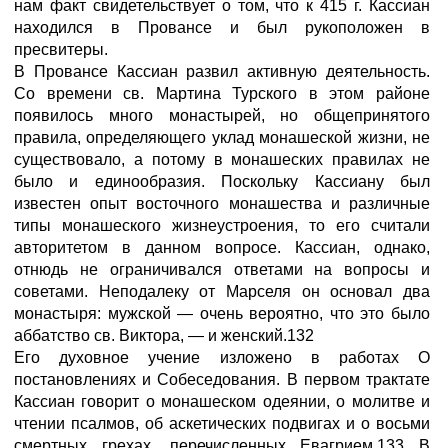
нам факт свидетельствует о том, что к 415 г. Кассиан
находился в Провансе и был рукоположен в
пресвитеры.
В Провансе Кассиан развил активную деятельность.
Со времени св. Мартина Турского в этом районе
появилось много монастырей, но общепринятого
правила, определяющего уклад монашеской жизни, не
существовало, а потому в монашеских правилах не
было и единообразия. Поскольку Кассиану был
известен опыт восточного монашества и различные
типы монашеского жизнеустроения, то его считали
авторитетом в данном вопросе. Кассиан, однако,
отнюдь не ограничивался ответами на вопросы и
советами. Неподалеку от Марселя он основал два
монастыря: мужской — очень вероятно, что это было
аббатство св. Виктора, — и женский.132
Его духовное учение изложено в работах О
постановлениях и Собеседования. В первом трактате
Кассиан говорит о монашеском одеянии, о молитве и
чтении псалмов, об аскетических подвигах и о восьми
смертных грехах, перечисленных Евагрием.133 В