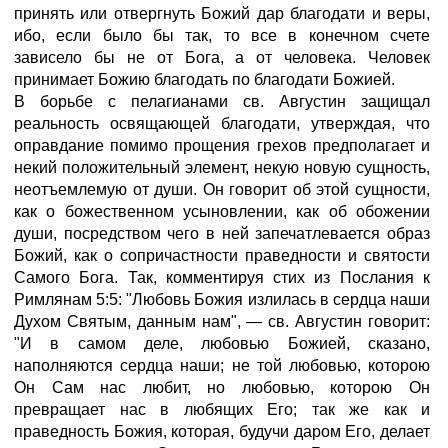
принять или отвергнуть Божий дар благодати и веры,
ибо, если было бы так, то все в конечном счете
зависело бы не от Бога, а от человека. Человек
принимает Божию благодать по благодати Божией.
В борьбе с пелагианами св. Августин защищал
реальность освящающей благодати, утверждая, что
оправдание помимо прощения грехов предполагает и
некий положительный элемент, некую новую сущность,
неотъемлемую от души. Он говорит об этой сущности,
как о божественном усыновлении, как об обожении
души, посредством чего в ней запечатлевается образ
Божий, как о сопричастности праведности и святости
Самого Бога. Так, комментируя стих из Послания к
Римлянам 5:5: "Любовь Божия излилась в сердца наши
Духом Святым, данным нам", — св. Августин говорит:
"И в самом деле, любовью Божией, сказано,
наполняются сердца наши; не той любовью, которою
Он Сам нас любит, но любовью, которою Он
превращает нас в любящих Его; так же как и
праведность Божия, которая, будучи даром Его, делает