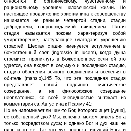
относятся к органическому, чувственному и
рациональному уровням человеческой жизни. Но
настоящее продвижение христианина к совершенству
начинается не раньше четвертой стадии, стадии
добродетели, сопровождаемой очищением. Пятая
стадия называется покоем, характеризуя собой
умиротворение, наступающее благодаря укрощению
страстей. Шестая стадия именуется вступлением в
божественный свет (ingressio in lucern), когда душа
стремится проникнуть в Божественное; если ей это
удается, она входит в седьмую и последнюю стадию,
стадию обретения вечного соединения и вселения в
обитель (mansio).145 То, что эта последняя стадия
представляет собой подлинно мистическое
созерцание, а не философское созерцание
неоплатоника, со всей очевидностью вытекает из
комментария св. Августина к Псалму 41:
Но не напоминает ли чем-то Бог, Которого ищет [душа],
ее собственный дух? Мы, конечно, можем видеть Бога
только посредством духа; и однако Бог и дух наш не
одно и то же. Так что дух пророка, ищущий Бога и