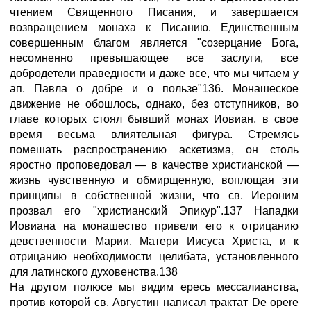
чтением Священного Писания, и завершается
возвращением монаха к Писанию. Единственным
совершенным благом является "созерцание Бога,
несомненно превышающее все заслуги, все
добродетели праведности и даже все, что мы читаем у
ап. Павла о добре и о пользе"136. Монашеское
движение не обошлось, однако, без отступников, во
главе которых стоял бывший монах Иовиан, в свое
время весьма влиятельная фигура. Стремясь
помешать распространению аскетизма, он столь
яростно проповедовал — в качестве христианской —
жизнь чувственную и обмирщенную, воплощая эти
принципы в собственной жизни, что св. Иероним
прозвал его "христианский Эпикур".137 Нападки
Иовиана на монашество привели его к отрицанию
девственности Марии, Матери Иисуса Христа, и к
отрицанию необходимости целибата, установленного
для латинского духовенства.138
На другом полюсе мы видим ересь мессалианства,
против которой св. Августин написал трактат De opere