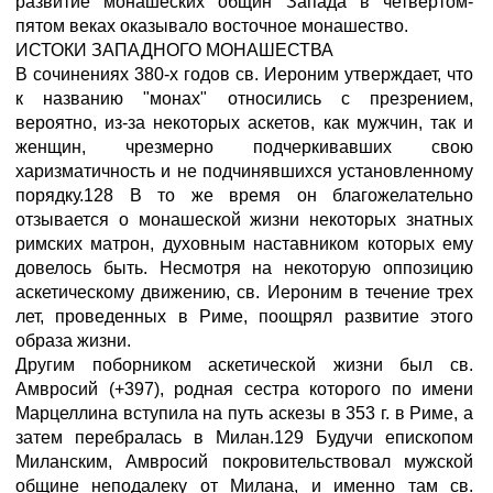
развитие монашеских общин Запада в четвертом-
пятом веках оказывало восточное монашество.
ИСТОКИ ЗАПАДНОГО МОНАШЕСТВА
В сочинениях 380-х годов св. Иероним утверждает, что
к названию "монах" относились с презрением,
вероятно, из-за некоторых аскетов, как мужчин, так и
женщин, чрезмерно подчеркивавших свою
харизматичность и не подчинявшихся установленному
порядку.128 В то же время он благожелательно
отзывается о монашеской жизни некоторых знатных
римских матрон, духовным наставником которых ему
довелось быть. Несмотря на некоторую оппозицию
аскетическому движению, св. Иероним в течение трех
лет, проведенных в Риме, поощрял развитие этого
образа жизни.
Другим поборником аскетической жизни был св.
Амвросий (+397), родная сестра которого по имени
Марцеллина вступила на путь аскезы в 353 г. в Риме, а
затем перебралась в Милан.129 Будучи епископом
Миланским, Амвросий покровительствовал мужской
общине неподалеку от Милана, и именно там св.