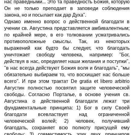
нас праведными... Это та праведность Божия, которую
Он не только преподает в заповеди соблюдения
закона, но и посылает как дар Духа".
Однако именно вопрос о действенной благодати в
учении св. Августина представляется амбивалентным;
по крайней мере, в его толковании усматривались
противоположные смыслы. Так, из некоторых
выражений как будто бы следует, что благодать
уничтожает свободу человека, например: "Бог,
действуя в нас, определяет наши желания и поступки",
"в нас всегда действуют Божия воля и благодать", "мы
обязательно выбираем то, что восхищает нас больше
всего". И при этом трактат De gratia et libero arbitrio
Августин полностью посвятил защите человеческой
свободы. Согласно Порталье, в основе учения св.
Августина о действенной благодати лежат три
фундаментальные принципа: 1) Бог в силу Своей
благодати всевластвует над ограниченной
человеческой волей; 2) человек, получивший
благодать, сохраняет всю полноту присущей ему
свободы; 3) совместимость этих двух принципов