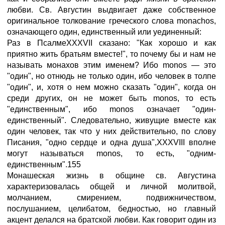
любви. Св. Августин выдвигает даже собственное
оригинальное толкование греческого слова monachos,
означающего один, единственный или уединенный:
Раз в ПсалмеXXXVII сказано: "Как хорошо и как
приятно жить братьям вместе!", то почему бы и нам не
называть монахов этим именем? Ибо monos — это
"один", но отнюдь не только один, ибо человек в толпе
"один", и, хотя о нем можно сказать "один", когда он
среди других, он не может быть monos, то есть
"единственным", ибо monos означает "один-
единственный". Следовательно, живущие вместе как
один человек, так что у них действительно, по слову
Писания, "одно сердце и одна душа",XXXVIII вполне
могут называться monos, то есть, "одним-
единственным".155
Монашеская жизнь в общине св. Августина
характеризовалась общей и личной молитвой,
молчанием, смирением, подвижничеством,
послушанием, целибатом, бедностью, но главный
акцент делался на братской любви. Как говорит один из