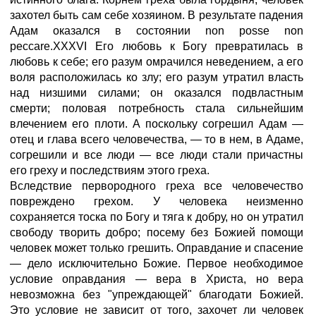
захотел быть сам себе хозяином. В результате падения
Адам оказался в состоянии non posse non
peccare.XXXVI Его любовь к Богу превратилась в
любовь к себе; его разум омрачился неведением, а его
воля расположилась ко злу; его разум утратил власть
над низшими силами; он оказался подвластным
смерти; половая потребность стала сильнейшим
влечением его плоти. А поскольку согрешил Адам —
отец и глава всего человечества, — то в нем, в Адаме,
согрешили и все люди — все люди стали причастны
его греху и последствиям этого греха.
Вследствие первородного греха все человечество
повреждено грехом. У человека неизменно
сохраняется тоска по Богу и тяга к добру, но он утратил
свободу творить добро; посему без Божией помощи
человек может только грешить. Оправдание и спасение
— дело исключительно Божие. Первое необходимое
условие оправдания — вера в Христа, но вера
невозможна без "упреждающей" благодати Божией.
Это условие не зависит от того, захочет ли человек