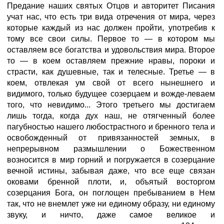
Предание наших святых Отцов и авторитет Писания
учат нас, что есть три вида отречения от мира, через
которые каждый из нас должен пройти, употребив к
тому все свои силы. Первое то — в котором мы
оставляем все богатства и удовольствия мира. Второе
то — в коем оставляем прежние нравы, пороки и
страсти, как душевные, так и телесные. Третье — в
коем, отвлекая ум свой от всего нынешнего и
видимого, только будущее созерцаем и вожде-леваем
того, что невидимо... Этого третьего мы достигаем
лишь тогда, когда дух наш, не отягченный более
пагубностью нашего любострастного и бренного тела и
освобожденный от привязанностей земных, в
непрерывном размышлении о Божественном
возносится в мир горний и погружается в созерцание
вечной истины, забывая даже, что все еще связан
оковами бренной плоти, и, объятый восторгом
созерцания Бога, он поглощен пребыванием в Нем
так, что не внемлет уже ни единому образу, ни единому
звуку, и ничто, даже самое великое и