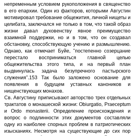
непременным условием рукоположения в священство
в его епархии. Один из факторов, которыми Августин
мотивировал требование общежития, личной нищеты и
целибата, заключался не только в том, что такой образ
жизни давал духовенству явное преимущество
взаимной поддержки, но и в том, что он создавал
обстановку, способствующую учению и размышлению.
Однако, как отмечает Буйе, "постепенно созерцание
перестало восприниматься главной целью
общежительства этого типа, и на первый план
выдвинулась задача безупречного пастырского
служения".153 Так было заложено основание для
появления в будущем уставных каноников и
нищенствующих монахов.
Св. Августину приписывают авторство трех отдельных
трактатов о монашеской жизни: Obiurgatio, Praeceptum
и Ordo monasterii. Определение происхождения и
вопрос о подлинности этих документов составляли
одну из наиболее спорных проблем в патриотических
изысканиях. Несмотря на существующие до сих пор