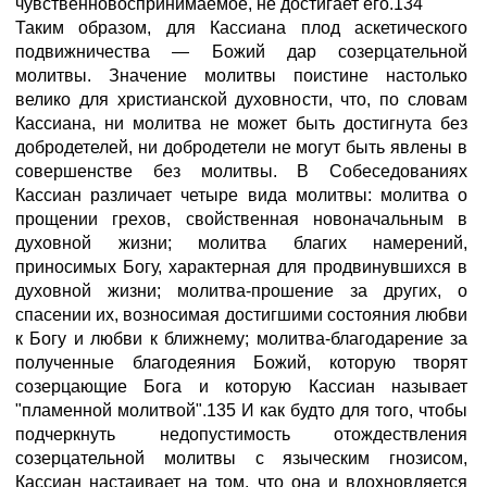
чувственновоспринимаемое, не достигает его.134
Таким образом, для Кассиана плод аскетического
подвижничества — Божий дар созерцательной
молитвы. Значение молитвы поистине настолько
велико для христианской духовности, что, по словам
Кассиана, ни молитва не может быть достигнута без
добродетелей, ни добродетели не могут быть явлены в
совершенстве без молитвы. В Собеседованиях
Кассиан различает четыре вида молитвы: молитва о
прощении грехов, свойственная новоначальным в
духовной жизни; молитва благих намерений,
приносимых Богу, характерная для продвинувшихся в
духовной жизни; молитва-прошение за других, о
спасении их, возносимая достигшими состояния любви
к Богу и любви к ближнему; молитва-благодарение за
полученные благодеяния Божий, которую творят
созерцающие Бога и которую Кассиан называет
"пламенной молитвой".135 И как будто для того, чтобы
подчеркнуть недопустимость отождествления
созерцательной молитвы с языческим гнозисом,
Кассиан настаивает на том, что она и вдохновляется