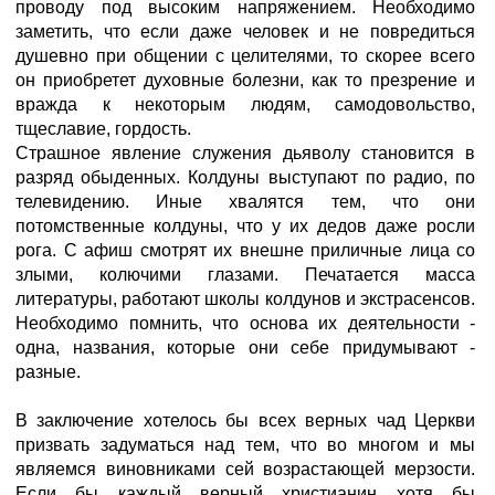
проводу под высоким напряжением. Необходимо
заметить, что если даже человек и не повредиться
душевно при общении с целителями, то скорее всего
он приобретет духовные болезни, как то презрение и
вражда к некоторым людям, самодовольство,
тщеславие, гордость.
Страшное явление служения дьяволу становится в
разряд обыденных. Колдуны выступают по радио, по
телевидению. Иные хвалятся тем, что они
потомственные колдуны, что у их дедов даже росли
рога. С афиш смотрят их внешне приличные лица со
злыми, колючими глазами. Печатается масса
литературы, работают школы колдунов и экстрасенсов.
Необходимо помнить, что основа их деятельности -
одна, названия, которые они себе придумывают -
разные.
В заключение хотелось бы всех верных чад Церкви
призвать задуматься над тем, что во многом и мы
являемся виновниками сей возрастающей мерзости.
Если бы каждый верный христианин хотя бы