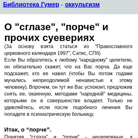
Библиотека Гумер
-
оккультизм
О "сглазе", "порче" и
прочих суевериях
(За основу взята статься из “Православного
церковного календаря 1997”, Сатис, СПб)
Если Вы обратитесь к любому “народному” целителю,
он обязательно скажет, что на Вас порча. Да еще
подскажет, кто ее навел (чтобы Вы потом годами
мучались непреодолимой ненавистью к этому
человеку). Впрочем, он тут же Вас успокоит, предложив
снять ее, окаянную, методами “народной” медицины,
которыми он в совершенстве владеет. Только не
удивляйтесь, если после подобного лечения Вы
попадете в психиатрическую больницу.
Итак, о “порче”.
Понятия “сглаза” и “порчи” - нецерковные, к