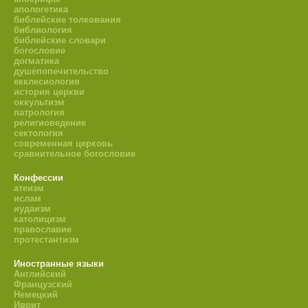
апологетика
библейские толкования
библиология
библейские словари
богословие
догматика
душепопечительство
екклесиология
история церкви
оккультизм
патрология
религиоведение
сектология
современная церковь
сравнительное богословие
Конфессии
атеизм
ислам
иудаизм
католицизм
православие
протестантизм
Иностранные языки
Английский
Французский
Немецкий
Иврит