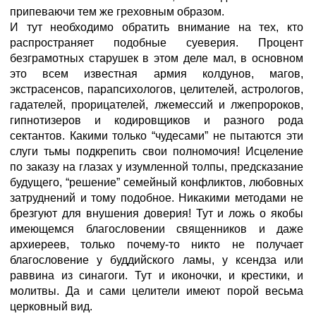
припеваючи тем же греховным образом.
И тут необходимо обратить внимание на тех, кто
распространяет подобные суеверия. Процент
безграмотных старушек в этом деле мал, в основном
это всем известная армия колдунов, магов,
экстрасенсов, парапсихологов, целителей, астрологов,
гадателей, прорицателей, лжемессий и лжепророков,
гипнотизеров и кодировщиков и разного рода
сектантов. Какими только “чудесами” не пытаются эти
слуги тьмы подкрепить свои полномочия! Исцеление
по заказу на глазах у изумленной толпы, предсказание
будущего, “решение” семейный конфликтов, любовных
затруднений и тому подобное. Никакими методами не
брезгуют для внушения доверия! Тут и ложь о якобы
имеющемся благословении священников и даже
архиереев, только почему-то никто не получает
благословение у буддийского ламы, у ксендза или
раввина из синагоги. Тут и иконочки, и крестики, и
молитвы. Да и сами целители имеют порой весьма
церковный вид.