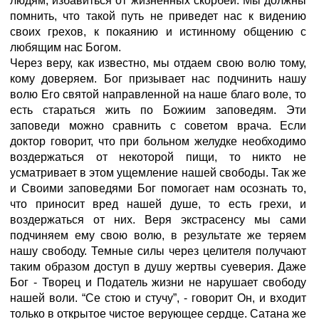
людям, избавиться от жизненных скорбей. Мы должны
помнить, что такой путь не приведет нас к видению
своих грехов, к покаянию и истинному общению с
любящим нас Богом.
Через веру, как известно, мы отдаем свою волю тому,
кому доверяем. Бог призывает нас подчинить нашу
волю Его святой направленной на наше благо воле, то
есть стараться жить по Божиим заповедям. Эти
заповеди можно сравнить с советом врача. Если
доктор говорит, что при больном желудке необходимо
воздержаться от некоторой пищи, то никто не
усматривает в этом ущемление нашей свободы. Так же
и Своими заповедями Бог помогает нам осознать то,
что приносит вред нашей душе, то есть грехи, и
воздержаться от них. Веря экстрасенсу мы сами
подчиняем ему свою волю, в результате же теряем
нашу свободу. Темные силы через целителя получают
таким образом доступ в душу жертвы суеверия. Даже
Бог - Творец и Податель жизни не нарушает свободу
нашей воли. “Се стою и стучу”, - говорит Он, и входит
только в открытое чистое верующее сердце. Сатана же