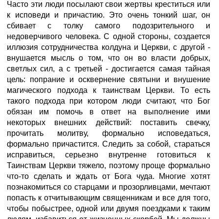
Часто эти люди посылают свои жертвы креститься или
к исповеди и причастию. Это очень тонкий шаг, он
сбивает с толку самого подозрительного и
недоверчивого человека. С одной стороны, создается
иллюзия сотрудничества колдуна и Церкви, с другой -
внушается мысль о том, что он во власти добрых,
светлых сил, а с третьей - достигается самая тайная
цель: попрание и осквернение святыни и внушение
магического подхода к таинствам Церкви. То есть
такого подхода при котором люди считают, что Бог
обязан им помочь в ответ на выполнение ими
некоторых внешних действий: поставить свечку,
прочитать молитву, формально исповедаться,
формально причастится. Следить за собой, стараться
исправиться, серьезно внутренне готовиться к
Таинствам Церкви тяжело, поэтому проще формально
что-то сделать и ждать от Бога чуда. Многие хотят
познакомиться со старцами и прозорливцами, мечтают
попасть к отчитывающим священникам и все для того,
чтобы побыстрее, одной или двумя поездками к таким