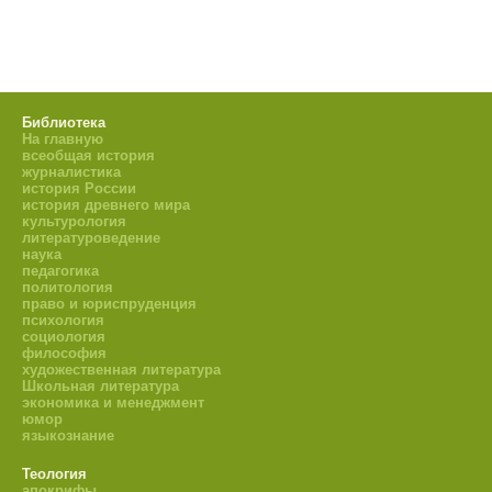
Библиотека
На главную
всеобщая история
журналистика
история России
история древнего мира
культурология
литературоведение
наука
педагогика
политология
право и юриспруденция
психология
социология
философия
художественная литература
Школьная литература
экономика и менеджмент
юмор
языкознание
Теология
апокрифы