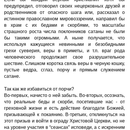
предупредил, отговорил своих нецерковных друзей и
родственников от опасного шага или, рассказал о
истинном православном мировоззрении, направил бы
в храм с их бедами и скорбями, то масштабы
страшного роста числа поклонников сатаны не были
бы такими огромными. А ныне получается, что
используя кажущиеся невинными и безобидными
грехи суеверия, веры в приметы, и т.п. враг рода
человеческого продолжает свое разрушительное
шествие. Слишком коротка связь веры в черную кошку,
пустые ведра, сглаз, порчу и прямым служением
сатане.
Так как же избавиться от порчи?
Во-первых, начисто о ней забыть. Во-вторых, осознать,
что реальные беды и скорби, посетившие нас - от
греховной жизни и есть действие благодати Божией,
призывающей к покаянию. В-третьих, откликнуться на
этот призыв и войти в ограду Христовой Церкви, но не
на уровне участия в “сеансах” исповеди, а с искренним