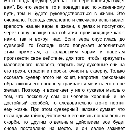
Но Господь предупредил нас: “по вере вашей да будет
вам”. Во что верите, то и поведет вас по жизненному
пути, тем и будете руководствоваться в жизни. Это
очевидно. Господь ежедневно и ежечасно испытывает
крепость нашей веры в жизни, в делах и поступках,
через нашу реакцию на события, происходящие как с
нами, так и вокруг нас. Если вера опустилась до
суеверий, то Господь часто попускает исполняться
этим приметам, а колдовским чарам и наветам
произвести свое действие, для того, чтобы вразумить
маловерного человека, открыть ему духовные очи на
его грехи, страсти и пороки, очистить скверну. Только
осознать суевер этого не хочет, напротив, греховный
образ жизни его вполне устраивает и менять его он не
желает. Поэтому и возникает у него лукавая мысль о
том, что поскольку сам он человек хороший и не
достойный скорбей, то следовательно кто-то портит
ему жизнь. При этом суеверный человек думает, что
если одним тайнодействием в его жизнь вошли беды и
скорби, то другим отдельным действием все будет
снова поставлено на место, и он далее заживет