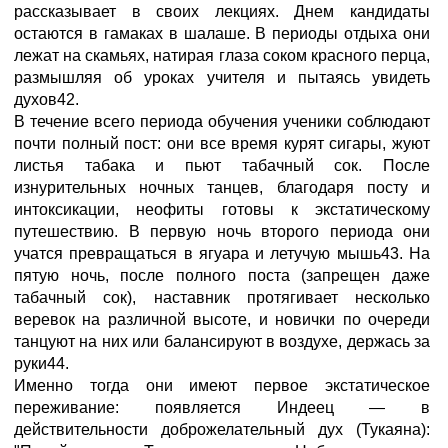
рассказывает в своих лекциях. Днем кандидаты
остаются в гамаках в шалаше. В периоды отдыха они
лежат на скамьях, натирая глаза соком красного перца,
размышляя об уроках учителя и пытаясь увидеть
духов42.
В течение всего периода обучения ученики соблюдают
почти полный пост: они все время курят сигары, жуют
листья табака и пьют табачный сок. После
изнурительных ночных танцев, благодаря посту и
интоксикации, неофиты готовы к экстатическому
путешествию. В первую ночь второго периода они
учатся превращаться в ягуара и летучую мышь43. На
пятую ночь, после полного поста (запрещен даже
табачный сок), наставник протягивает несколько
веревок на различной высоте, и новички по очереди
танцуют на них или балансируют в воздухе, держась за
руки44.
Именно тогда они имеют первое экстатическое
переживание: появляется Индеец — в
действительности доброжелательный дух (Тукаяна):