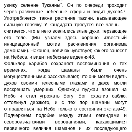
увижу селение Тукаяны". Он по очереди проходит
через различные небесные сферы и видит духов47.
Употребляется также растение такини, вызывающее
сильную горячку. У кандидата трясутся все члены —
считается, что в него вселились злые духи, терзающие
его тело. (Мы узнаем здесь хорошо известный
инициационный мотив расчленения организма
демонами). Наконец, новичок чувствует, как его заносят
на Небеса, и видит небесные видения48.
Фольклор карибов сохраняет воспоминания о тех
временах, когда шаманы были очень
могущественными: рассказывают, что они могли видеть
духов своими телесными глазами и даже могли
воскрешать умерших. Однажды пуджаи взошел на
Небо и стал угрожать Богу; Бог, схватив саблю,
оттолкнул дерзкого, и с тех пор шаманы могут
отправляться на Небо только в состоянии экстаза49.
Подчеркнем подобие между этими легендами и
североазиатскими верованиями, касающимися
первичного величия шаманов и их последующего