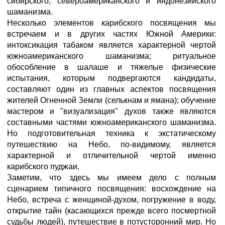
сибирского, североамериканского и индонезийского
шаманизма.
Несколько элементов карибского посвящения мы
встречаем и в других частях Южной Америки:
интоксикация табаком является характерной чертой
южноамериканского шаманизма; ритуальное
обособление в шалаше и тяжелые физические
испытания, которым подвергаются кандидаты,
составляют один из главных аспектов посвящения
жителей Огненной Земли (селькнам и ямана); обучение
мастером и "визуализация" духов также являются
составными частями южноамериканского шаманизма.
Но подготовительная техника к экстатическому
путешествию на Небо, по-видимому, является
характерной и отличительной чертой именно
карибского пуджаи.
Заметим, что здесь мы имеем дело с полным
сценарием типичного посвящения: восхождение на
Небо, встреча с женщиной-духом, погружение в воду,
открытие тайн (касающихся прежде всего посмертной
судьбы людей), путешествие в потусторонний мир. Но