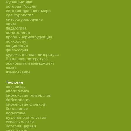
журналистика
история России
история древнего мира
культурология
литературоведение
наука
педагогика
политология
право и юриспруденция
психология
социология
философия
художественная литература
Школьная литература
экономика и менеджмент
юмор
языкознание
Теология
апокрифы
апологетика
библейские толкования
библиология
библейские словари
богословие
догматика
душепопечительство
екклесиология
история церкви
оккультизм