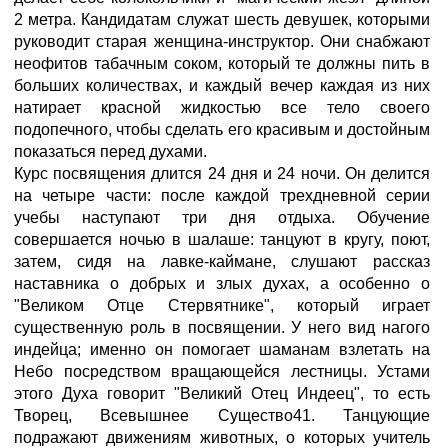
2 метра. Кандидатам служат шесть девушек, которыми
руководит старая женщина-инструктор. Они снабжают
неофитов табачным соком, который те должны пить в
больших количествах, и каждый вечер каждая из них
натирает красной жидкостью все тело своего
подопечного, чтобы сделать его красивым и достойным
показаться перед духами.
Курс посвящения длится 24 дня и 24 ночи. Он делится
на четыре части: после каждой трехдневной серии
учебы наступают три дня отдыха. Обучение
совершается ночью в шалаше: танцуют в кругу, поют,
затем, сидя на лавке-каймане, слушают рассказ
наставника о добрых и злых духах, а особенно о
"Великом Отце Стервятнике", который играет
существенную роль в посвящении. У него вид нагого
индейца; именно он помогает шаманам взлетать на
Небо посредством вращающейся лестницы. Устами
этого Духа говорит "Великий Отец Индеец", то есть
Творец, Всевышнее Существо41. Танцующие
подражают движениям животных, о которых учитель