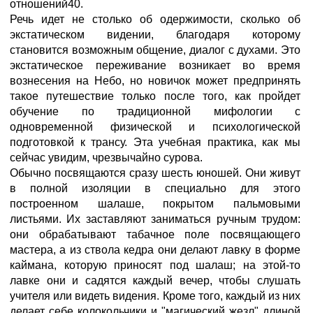
отношений40.
Речь идет не столько об одержимости, сколько об
экстатическом видении, благодаря которому
становится возможным общение, диалог с духами. Это
экстатическое переживание возникает во время
вознесения на Небо, но новичок может предпринять
такое путешествие только после того, как пройдет
обучение по традиционной мифологии с
одновременной физической и психологической
подготовкой к трансу. Эта учебная практика, как мы
сейчас увидим, чрезвычайно сурова.
Обычно посвящаются сразу шесть юношей. Они живут
в полной изоляции в специально для этого
построенном шалаше, покрытом пальмовыми
листьями. Их заставляют заниматься ручным трудом:
они обрабатывают табачное поле посвящающего
мастера, а из ствола кедра они делают лавку в форме
каймана, которую приносят под шалаш; на этой-то
лавке они и садятся каждый вечер, чтобы слушать
учителя или видеть видения. Кроме того, каждый из них
делает себе колокольчики и "магический жезл" длиной