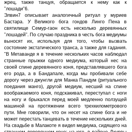
жрец, также танцуя, обращается к нему как к
"лошади"6.
Элвин7 описывает аналогичный ритуал у муриев
Бастара. У Великого бога гондов Линго Пена в
святилище Семур-гаон есть несколько деревянных
"лошадей". По случаю праздника в честь бога медиумы
выносят их, используя для того, чтобы вызвать
состояние экстатического транса, а также для гадания.
"В Метаванде я в течение нескольких часов наблюдал
странные прыжки одного медиума, который нес на
своей спине деревянного коня, представлявшего бога
его рода, а в Бандапале, когда мы пробивали себе
дорогу через джунгли для Манка Пандум (ритуального
поедания манго), другой медиум, несший на спине
воображаемого коня, подскакивал, переступал с ноги
на ногу и брыкался перед моей медленно ползущей
машиной на протяжении всего трехкилометрового
пути. Мне говорили, что он несет на спине бога и не
может перестать танцевать в течение нескольких дней.
На свадьбе в Малакоте я видел медиума, сидящего на
странном деревянном коне; на юге, в районе Дхурвы