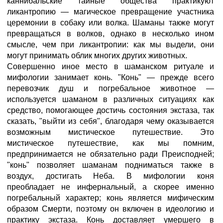
каннибальские тайные общества практикуют
ликантропию — магическое превращение участника
церемонии в собаку или волка. Шаманы также могут
превращаться в волков, однако в несколько ином
смысле, чем при ликантропии: как мы выдели, они
могут принимать облик многих других животных.
Совершенно иное место в шаманском ритуале и
мифологии занимает конь. "Конь" — прежде всего
перевозчик душ и погребальное животное —
используется шаманом в различных ситуациях как
средство, помогающее достичь состояния экстаза, так
сказать, "выйти из себя", благодаря чему оказывается
возможным мистическое путешествие. Это
мистическое путешествие, как мы помним,
предпринимается не обязательно ради Преисподней;
"конь" позволяет шаманам подниматься также в
воздух, достигать Неба. В мифологии коня
преобладает не инфернальный, а скорее именно
погребальный характер; конь является мифическим
образом Смерти, поэтому он включен в идеологию и
практику экстаза. Конь доставляет умершего в