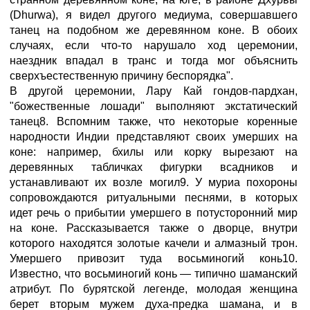
(Dhurwa), я видел другого медиума, совершавшего
танец на подобном же деревянном коне. В обоих
случаях, если что-то нарушало ход церемонии,
наездник впадал в транс и тогда мог объяснить
сверхъестественную причину беспорядка".
В другой церемонии, Лару Кай гондов-пардхан,
"божественные лошади" выполняют экстатический
танец8. Вспомним также, что некоторые коренные
народности Индии представляют своих умерших на
коне: например, бхилы или корку вырезают на
деревянных табличках фигурки всадников и
устанавливают их возле могил9. У муриа похороны
сопровождаются ритуальными песнями, в которых
идет речь о прибытии умершего в потусторонний мир
на коне. Рассказывается также о дворце, внутри
которого находятся золотые качели и алмазный трон.
Умершего привозит туда восьминогий конь10.
Известно, что восьминогий конь — типично шаманский
атрибут. По бурятской легенде, молодая женщина
берет вторым мужем духа-предка шамана, и в