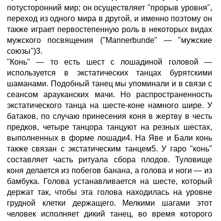
потусторонний мир; он осуществляет "прорыв уровня",
переход из одного мира в другой, и именно поэтому он
также играет первостепенную роль в некоторых видах
мужского посвящения ("Mannerbunde" — "мужские
союзы")3.
"Конь" — то есть шест с лошадиной головой —
используется в экстатических танцах бурятскими
шаманами. Подобный танец мы yпоминали и в связи с
сеансом арауканских мачи. Но pаспространенность
экстатического танца на шесте-коне намного шире. У
батаков, по случаю принесения коня в жертву в честь
предков, четыре танцора танцуют на резных шестах,
выполненных в форме лошади4. На Яве и Бали конь
также связан с экстатическим танцем5. У гаро "конь"
составляет часть ритуала сбора плодов. Туловище
коня делается из побегов банана, а голова и ноги — из
бамбука. Голова устанавливается на шесте, который
держат так, чтобы эта голова находилась на уровне
грудной клетки держащего. Мелкими шагами этот
человек исполняет дикий танец, во время которого