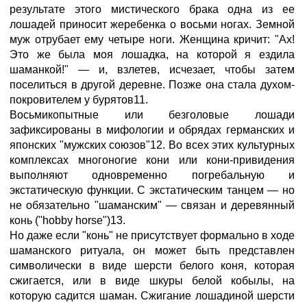
результате этого мистического брака одна из ее
лошадей приносит жеребенка о восьми ногах. Земной
муж отрубает ему четыре ноги. Женщина кричит: "Ах!
Это же была моя лошадка, на которой я ездила
шаманкой!" — и, взлетев, исчезает, чтобы затем
поселиться в другой деревне. Позже она стала духом-
покровителем у бурятов11.
Восьмикопытные или безголовые лошади
зафиксированы в мифологии и обрядах германских и
японских "мужских союзов"12. Во всех этих культурных
комплексах многоногие кони или кони-привидения
выполняют одновременно погребальную и
экстатическую функции. С экстатическим танцем — но
не обязательно "шаманским" — связан и деревянный
конь ("hobby horse")13.
Но даже если "конь" не присутствует формально в ходе
шаманского ритуала, он может быть представлен
символически в виде шерсти белого коня, которая
сжигается, или в виде шкуры белой кобылы, на
которую садится шаман. Сжигание лошадиной шерсти