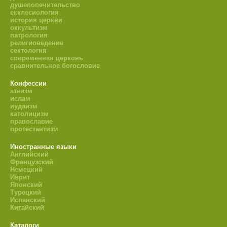
душепопечительство
екклесиология
история церкви
оккультизм
патрология
религиоведение
сектология
современная церковь
сравнительное богословие
Конфессии
атеизм
ислам
иудаизм
католицизм
православие
протестантизм
Иностранные языки
Английский
Французский
Немецкий
Иврит
Японский
Турецкий
Испанский
Китайский
Каталоги