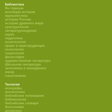
Библиотека
На главную
всеобщая история
журналистика
история России
история древнего мира
культурология
литературоведение
наука
педагогика
политология
право и юриспруденция
психология
социология
философия
художественная литература
Школьная литература
экономика и менеджмент
юмор
языкознание
Теология
апокрифы
апологетика
библейские толкования
библиология
библейские словари
богословие
догматика