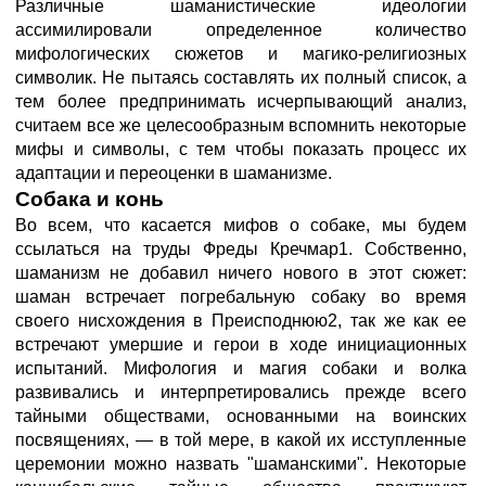
Различные шаманистические идеологии
ассимилировали определенное количество
мифологических сюжетов и магико-религиозных
символик. Не пытаясь составлять их полный список, а
тем более предпринимать исчерпывающий анализ,
считаем все же целесообразным вспомнить некоторые
мифы и символы, с тем чтобы показать процесс их
адаптации и переоценки в шаманизме.
Собака и конь
Во всем, что касается мифов о собаке, мы будем
ссылаться на труды Фреды Кречмар1. Собственно,
шаманизм не добавил ничего нового в этот сюжет:
шаман встречает погребальную собаку во время
своего нисхождения в Преисподнюю2, так же как ее
встречают умершие и герои в ходе инициационных
испытаний. Мифология и магия собаки и волка
развивались и интерпретировались прежде всего
тайными обществами, основанными на воинских
посвящениях, — в той мере, в какой их исступленные
церемонии можно назвать "шаманскими". Некоторые