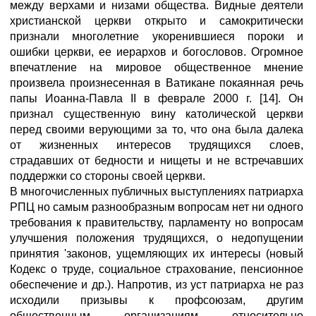
между верхами и низами общества. Видные деятели
христианской церкви открыто и самокритически
признали многолетние укоренившиеся пороки и
ошибки церкви, ее иерархов и богословов. Огромное
впечатление на мировое общественное мнение
произвела произнесенная в Ватикане покаянная речь
папы Иоанна-Павла II в феврале 2000 г. [14]. Он
признал существенную вину католической церкви
перед своими верующими за то, что она была далека
от жизненных интересов трудящихся слоев,
страдавших от бедности и нищеты и не встречавших
поддержки со стороны своей церкви.
В многочисленных публичных выступлениях патриарха
РПЦ но самым разнообразным вопросам нет ни одного
требования к правительству, парламенту но вопросам
улучшения положения трудящихся, о недопущении
принятия 'законов, ущемляющих их интересы (новый
Кодекс о труде, социальное страхование, пенсионное
обеспечение и др.). Напротив, из уст патриарха не раз
исходили призывы к профсоюзам, другим
общественным организациям относительно