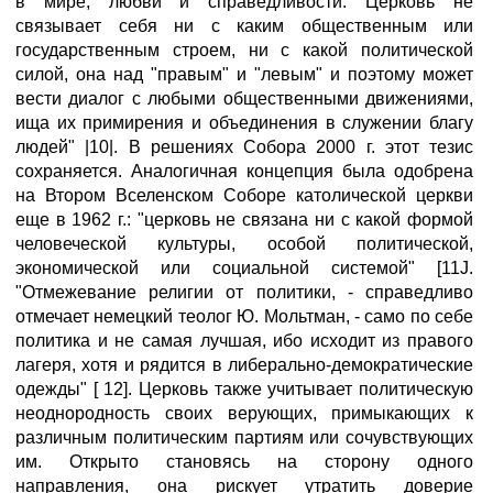
в мире, любви и справедливости. Церковь не
связывает себя ни с каким общественным или
государственным строем, ни с какой политической
силой, она над "правым" и "левым" и поэтому может
вести диалог с любыми общественными движениями,
ища их примирения и объединения в служении благу
людей" |10|. В решениях Собора 2000 г. этот тезис
сохраняется. Аналогичная концепция была одобрена
на Втором Вселенском Соборе католической церкви
еще в 1962 г.: "церковь не связана ни с какой формой
человеческой культуры, особой политической,
экономической или социальной системой" [11J.
"Отмежевание религии от политики, - справедливо
отмечает немецкий теолог Ю. Мольтман, - само по себе
политика и не самая лучшая, ибо исходит из правого
лагеря, хотя и рядится в либерально-демократические
одежды" [ 12]. Церковь также учитывает политическую
неоднородность своих верующих, примыкающих к
различным политическим партиям или сочувствующих
им. Открыто становясь на сторону одного
направления, она рискует утратить доверие