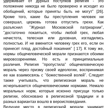
удерживает от дурных поступков религия - это
положение никогда не было проверено и исходит из
обобщений, которые приняты быть не могут" [26].
Кроме того, какие бы преступления человек ни
совершал, церковь готова отпустить грехи. Как
разъяснил "Журнал Московской патриархии",
"достаточно покаяться, чтобы любой грех, любая
нечистота, телесная или духовная, изгладились
полностью. И не вменится человеку грех его, если он
принесет плод, достойный покаяния" [ 17]. К тому же,
нормы общечеловеческой морали признаются обоими
мировоззрениями. Но есть и принципиальные
различия. Религия "пропустила" общечеловеческую
мораль через призму своей идеологии, воспринимая
ее как взаимосвязь с "божественной волей". Следует
также учитывать, что религиозная мораль не
исчерпывается общечеловеческими нормами. Немало
моральных норм, которые исконно присущи только
религии, обосновано в религиозной традиции и в
разных вариантах вошло в вероисповедания.
Ведущее место в религиозной морали занимает