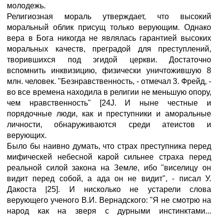
молодежь.
Религиозная мораль утверждает, что высокий
моральный облик присущ только верующим. Однако
вера в Бога никогда не являлась гарантией высоких
моральных качеств, преградой для преступлений,
творившихся под эгидой церкви. Достаточно
вспомнить инквизицию, физически уничтожившую 8
млн. человек. "Безнравственность, - отмечал 3. Фрейд, -
во все времена находила в религии не меньшую опору,
чем нравственность" [24J. И ныне честные и
порядочные люди, как и преступники и аморальные
личности, обнаруживаются среди атеистов и
верующих.
Было бы наивно думать, что страх преступника перед
мифическей небесной карой сильнее страха перед
реальной силой закона на Земле, ибо "виселицу он
видит перед собой, а ада он не видит", - писал У.
Дакоста |25]. И нисколько не устарели слова
верующего ученого В.И. Вернадского: "Я не смотрю на
народ как на зверя с дурными инстинктами...