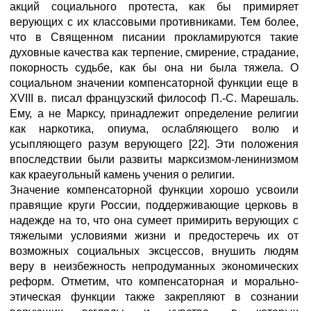
акций социального протеста, как бы примиряет
верующих с их классовыми противниками. Тем более,
что в Священном писании прокламируются такие
духовные качества как терпение, смирение, страдание,
покорность судьбе, как бы она ни была тяжела. О
социальном значении компенсаторной функции еще в
XVIII в. писал французский философ П.-С. Марешаль.
Ему, а не Марксу, принадлежит определение религии
как наркотика, опиума, ослабляющего волю и
усыпляющего разум верующего [22]. Эти положения
впоследствии были развиты марксизмом-ленинизмом
как краеугольный камень учения о религии.
Значение компенсаторной функции хорошо усвоили
правящие круги России, поддерживающие церковь в
надежде на то, что она сумеет примирить верующих с
тяжелыми условиями жизни и предостеречь их от
возможных социальных эксцессов, внушить людям
веру в неизбежность непродуманных экономических
реформ. Отметим, что компенсаторная и морально-
этическая функции также закрепляют в сознании