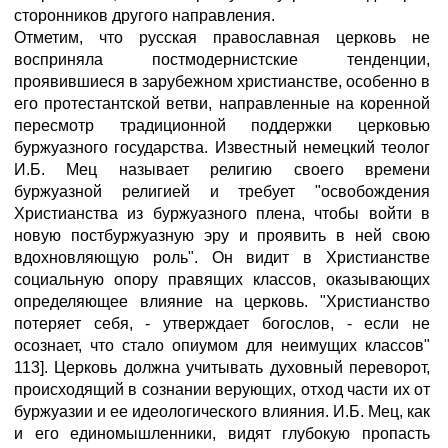
сторонников другого направления.
Отметим, что русская православная церковь не
восприняла постмодернистские тенденции,
проявившиеся в зарубежном христианстве, особенно в
его протестантской ветви, направленные на коренной
пересмотр традиционной поддержки церковью
буржуазного государства. Известный немецкий теолог
И.Б. Мец называет религию своего времени
буржуазной религией и требует "освобождения
Христианства из буржуазного плена, чтобы войти в
новую постбуржуазную эру и проявить в ней свою
вдохновляющую роль". Он видит в Христианстве
социальную опору правящих классов, оказывающих
определяющее влияние на церковь. "Христианство
потеряет себя, - утверждает богослов, - если не
осознает, что стало опиумом для неимущих классов"
113]. Церковь должна учитывать духовный переворот,
происходящий в сознании верующих, отход части их от
буржуазии и ее идеологического влияния. И.Б. Мец, как
и его единомышленники, видят глубокую пропасть