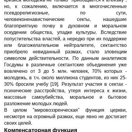
но, к сожалению, включается в многочисленные
псевдорелигиозные, по сути,
человеконенавистнические секты, нашедшие
благоприятную почву в духовном и моральном
оскудении общества, упадке культуры. Вследствие
попустительства властей, а нередко при их поддержке
или благожелательном нейтралитете, сектантство
приобрело невиданный размах, стало зловещим
символом действительности. По данным аналитиков
Госдумы в различные сектантские объединения уже
вовлечено от 3 до 5 млн. человек, 70% которых -
молодежь, в т.ч. около миллиона студентов, из них 25-
30% бросили учебу [19]. Результат участия в сектах -
психические расстройства, утеря интереса к жизни,
массовые самоубийства, моральное и бытовое
разложение молодых людей.
В целом "мировоззренческая" функция церкви,
несмотря на огромный размах, еще явно не достигает
своих целей.
Компенсаторная функция