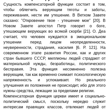
Сущность компенсаторной функции состоит в том,
чтобы облегчить верующим тяготы и заботы,
переживания, нести им утешение. В Ветхом Завете
сказано: "Откровение твое - утешение мое" [20]. В
Новом Завете апостол Петр говорит о боге,
утешающем верующих во всякой скорби [21]. О. Деа
считает, что человек нуждается в эмоциональном
утешении перед лицом неопределенности,
неуверенности, страдания, насилия [6. Р. 121]. На
современном этапе развития России, как и других
стран бывшего СССР, миллионы людей страдают от
материальной нужды, безработицы, политического
бесправия. Эта функция несомненно полезна
верующим, так как временно снимает психологическую
напряженность и успокаивает. Но реального
улучшения их положения не происходит, ибо для этого
нужны средства, лежащие за пределами религии.
Компенсаторная функция церкви имеет и социально-
политический смысл, поскольку нередко служит
интересам правящих классов, отвлекает людей от