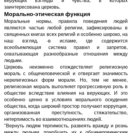
верующих взгляды и чувства, в которых
заинтересована церковь.
Морально-этическая функция
Моральные нормы, правила поведения людей
являются частью любой религии, зафиксированы в
священных книгах всех религий и особенно широко, на
наш взгляд, -в исламе, где содержится
всеобъемлющая система правил и запретов,
охватывающая разнообразные отношения между
людьми.
Церковь неизменно отождествляет религиозную
мораль с общечеловеческой и отвергает значимость
нерелигиозных форм морали. Но, тем не менее,
религиозная мораль выполняет прогрессивную роль в
обществе вследствие влияния на верующих. И это
особенно ценно в условиях морального оскудения
общества, когда широкий простор получают коррупция,
организованная преступность, стяжательство,
нетерпимость во взаимоотношениях людей.
"Вернуть людям терпимость, развеять вражду и рознь
между людьми, приобщить их к общечеловеческим