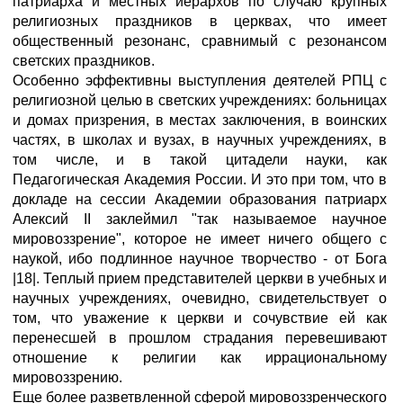
патриарха и местных иерархов по случаю крупных
религиозных праздников в церквах, что имеет
общественный резонанс, сравнимый с резонансом
светских праздников.
Особенно эффективны выступления деятелей РПЦ с
религиозной целью в светских учреждениях: больницах
и домах призрения, в местах заключения, в воинских
частях, в школах и вузах, в научных учреждениях, в
том числе, и в такой цитадели науки, как
Педагогическая Академия России. И это при том, что в
докладе на сессии Академии образования патриарх
Алексий II заклеймил "так называемое научное
мировоззрение", которое не имеет ничего общего с
наукой, ибо подлинное научное творчество - от Бога
|18|. Теплый прием представителей церкви в учебных и
научных учреждениях, очевидно, свидетельствует о
том, что уважение к церкви и сочувствие ей как
перенесшей в прошлом страдания перевешивают
отношение к религии как иррациональному
мировоззрению.
Еще более разветвленной сферой мировоззренческого