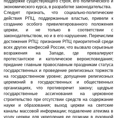
поддержке существующего строя, его политического и
экономического курса, в разработке законодательства.
Следует признать, что социально-политические
действия РПЦ, поддержанные властью, привели к
созданию особого привилегированного положения
церкви, и не только в соответствии с
законодательством, но и в его нарушение. Перечислим
достижения РПЦ: признание РПЦ приоритетной среди
всех других конфессий России, что вызвало серьезные
возражения на Западе, где превалируют
протестантское и католическое вероисповедания;
придание главным православным праздникам статуса
государственных и проведение религиозных торжеств
на государственном уровне; допущение религиозных
церемоний в государственных и общественных
организациях, что противоречит закону; щедрые
государственные ассигнования на церковное
строительство при отсутствии средств на содержание
науки и образования; выход церкви на светские
каналы массовой информации; подавление атеизма в
угоду церкви для укрепления ее позиции в духовной