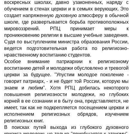
воскресных школах, давно узаконенных, наряду с
обучением в стенах церкви и в семьях верующих. Это
создает напряженную духовную атмосферу в обычной
школе, где развертывается борьба противоположных
мировоззрений. РПЦ принимает меры к
проникновению религии в высшие учебные заведения.
Судя по выступлениям министра образования России,
ведется подготовительная работа по религиозно-
нравственному воспитанию студентов.
Особое внимание патриархии к религиозному
воспитанию детей и молодежи обусловлено и тревогой
церкви за будущее. "Упустим молодое поколение -
говорит патриарх, - и не будет той России, которую мы
знаем и любим". Хотя РПЦ добилась некоторого
повышения религиозности молодежи, но глубоких
корней в ее сознании и в быту она, представляется, не
имеет, так как не подкрепляется посещением церкви и
исполнением религиозных обрядов, изучением
религиозных книг.
В поисках путей выхода из глубокого духовного
кризиса молодежь не только "приобщается к атеизму",