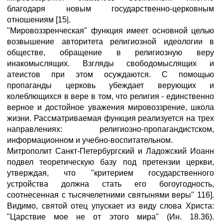
благодаря новым государственно-церковным
отношениям [15|.
"Мировоззренческая" функция имеет основной целью
возвышение авторитета религиозной идеологии в
обществе, обращение в религиозную веру
инакомыслящих. Взгляды свободомыслящих и
атеистов при этом осуждаются. С помощью
пропаганды церковь убеждает верующих и
колеблющихся в вере в том, что религия - единственно
верное и достойное уважения мировоззрение, школа
жизни. Рассматриваемая функция реализуется на трех
направлениях: религиозно-пропагандистском,
информационном и учебно-воспитательном.
Митрополит Санкт-Петербургский и Ладожский Иоанн
подвел теоретическую базу под претензии церкви,
утверждая, что "критерием государственного
устройства должна стать его богоугодность,
соотнесенная с тысячелетними святынями веры" 116].
Видимо, святой отец упускает из виду слова Христа:
"Царствие мое не от этого мира" (Ин. 18.36).