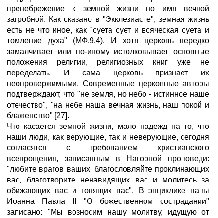
пренебрежение к земной жизни но имя вечной
загробной. Как сказано в "Экклезиасте", земная жизнь
есть не что иное, как "суета сует и всяческая суета и
томление духа" (МФ.9.4). И хотя церковь нередко
замалчивает или по-иному истолковывает основные
положения религии, религиозных книг уже не
переделать. И сама церковь признает их
неопровержимыми. Современные церковные авторы
подтверждают, что "не земля, но небо - истинное наше
отечество", "на небе наша вечная жизнь, наш покой и
блаженство" [27].
Что касается земной жизни, мало надежд на то, что
наши люди, как верующие, так и неверующие, сегодня
согласятся с требованием христианского
всепрощения, записанным в Нагорной проповеди:
"любите врагов ваших, благословляйте проклинающих
вас, благотворите ненавидящих вас и молитесь за
обижающих вас и гонящих вас". В энциклике папы
Иоанна Павла II "О божественном сострадании"
записано: "Мы возносим нашу молитву, идущую от