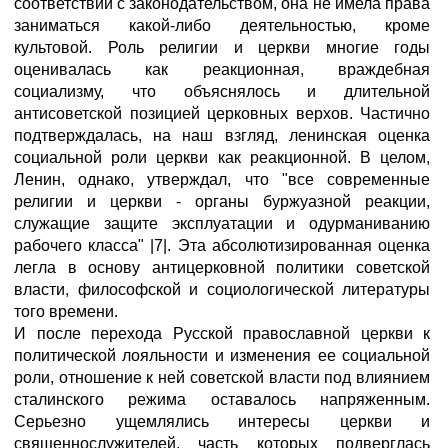
соответствии с законодательством, она не имела права
заниматься какой-либо деятельностью, кроме
культовой. Роль религии и церкви многие годы
оценивалась как реакционная, враждебная
социализму, что объяснялось и длительной
антисоветской позицией церковных верхов. Частично
подтверждалась, на наш взгляд, ленинская оценка
социальной роли церкви как реакционной. В целом,
Ленин, однако, утверждал, что "все современные
религии и церкви - органы буржуазной реакции,
служащие защите эксплуатации и одурманиванию
рабочего класса" |7|. Эта абсолютизированная оценка
легла в основу антицерковной политики советской
власти, философской и социологической литературы
того времени.
И после перехода Русской православной церкви к
политической лояльности и изменения ее социальной
роли, отношение к ней советской власти под влиянием
сталинского режима оставалось напряженным.
Серьезно ущемлялись интересы церкви и
священнослужителей, часть которых подверглась