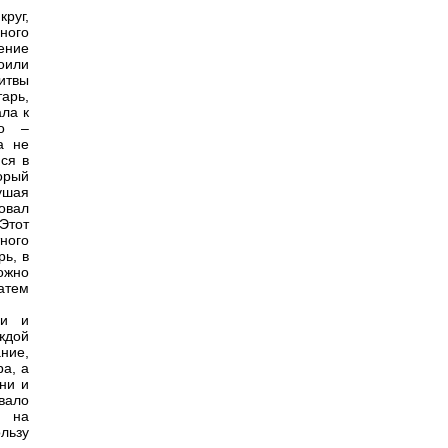
руг,
ного
ение
оили
итвы
тарь,
ала к
но –
а не
ся в
орый
рушая
овал
Этот
ного
ь, в
ожно
атем
ли и
ждой
ние,
а, а
ни и
вало
ь на
льзу