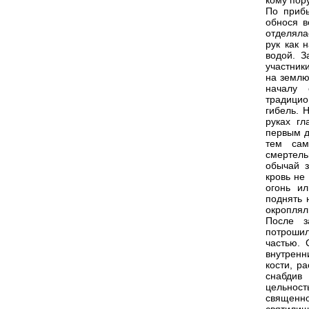
кому пор
По прибы
обнося в
отделяла
рук как 
водой. З
участник
на землю
началу 
традици
гибель. 
руках г
первым д
тем сам
смертел
обычай 
кровь не
огонь и
поднять 
окроплял
После з
потрошил
частью. 
внутренн
кости, р
снабдив 
цельнос
священн