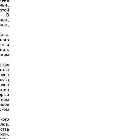
мена
ные,
этой
и. В
ные,
ные,
жны.
ного
ам и
нить
ющим
ских
ется
ровне
суса
овне
ятие
орый
тном
видов
ском
кого
лов,
ства
ний,