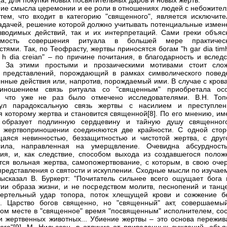
а, для покупки новых посвятительных даров и новых жертв.
ие смысла церемонии и ее роли в отношениях людей с небожител
тем, что входит в категорию "священного", является исключите
адачей, решение которой должно учитывать потенциальные измен
зводимых действий, так и их интерпретаций. Сами греки объяс
имость совершения ритуала в большей мере практичес
стями. Так, по Теофрасту, жертвы приносятся богам "h gar dia tim
n, h dia creian" – по причине почитания, в благодарность и вслед
]. За этими простыми и прозаическими мотивами стоит сло
 представлений, порождающий в рамках символического повед
нные действия или, напротив, порождаемый ими. В случае с кров
риношением связь ритуала со "священным" приобретала ос
р, что уже не раз было отмечено исследователями. В.Н. Топ
нул парадоксальную связь жертвы с насилием и преступлен
я которому жертва и становится священной[8]. По его мнению, им
 образует подлинную сердцевину и тайную душу священног
 жертвоприношении соединяются две крайности. С одной стор
аяся невинностью, беззащитностью и чистотой жертва, с друг
сила, направленная на умерщвление. Очевидна абсурдност
ия, и, как следствие, способом выхода из создавшегося полож
тся вольная жертва, самопожертвование, с которым, в свою очер
представления о святости и искуплении. Сходные мысли по изучае
ысказал В. Буркерт: "Почитатель сильнее всего ощущает бога 
тии образа жизни, и не посредством молитв, песнопений и танце
мертельный удар топора, поток хлещущей крови и сожжение б
х. Царство богов священно, но "священный" акт, совершаемы
ом месте в "священное" время "посвященным" исполнителем, сос
и жертвенных животных... Убиение жертвы – это основа пережив