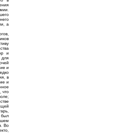
мб в
ения
мии.
вшего
него
и, а
огов,
иков
тиву
ства
ор и
 для
очей
ние и
едко
я, в
тме и
нное
, что
оле;
стве
ющей
тарь,
 был
вшем
. Во
кто,