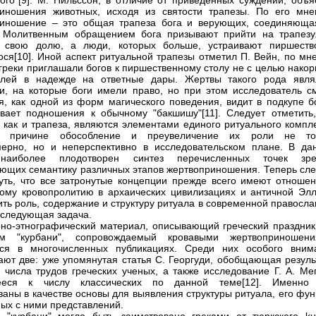
ого"[9]. М. Нильссон, в отличие от приведенных суждений, объя
иношения животных, исходя из святости трапезы. По его мне
риношение – это общая трапеза бога и верующих, соединяюща
. Молитвенным обращением бога призывают прийти на трапезу
т свою долю, а люди, которых больше, устраивают пиршеств
ося[10]. Иной аспект ритуальной трапезы отметил П. Вейн, по мн
 греки приглашали богов к пиршественному столу не с целью нако
елей в надежде на ответные дары. Жертвы такого рода явля
и, на которые боги имели право, но при этом исследователь с
я, как одной из форм магического поведения, видит в подкупе бо
вает подношения к обычному "бакшишу"[11]. Следует отметить,
, как и трапеза, являются элементами единого ритуального компл
 причине обособление и преувеличение их роли не то
ерно, но и неперспективно в исследовательском плане. В да
наиболее плодотворен синтез перечисленных точек зре
ющих семантику различных этапов жертвоприношения. Теперь сле
уть, что все затронутые концепции прежде всего имеют отношен
ому кровопролитию в архаических цивилизациях и античной Элл
ть роль, содержание и структуру ритуала в современной правосла
 следующая задача.
но-этнографический материал, описывающий греческий праздник
ем "курбани", сопровождаемый кровавыми жертвоприношени
тся в многочисленных публикациях. Среди них особого вним
ают две: уже упомянутая статья С. Георгуди, обобщающая резуль
 числа трудов греческих ученых, а также исследование Г. А. Мег
ееся к числу классических по данной теме[12]. Именно
ваны в качестве основы для выявления структуры ритуала, его фу
ных с ними представлений.