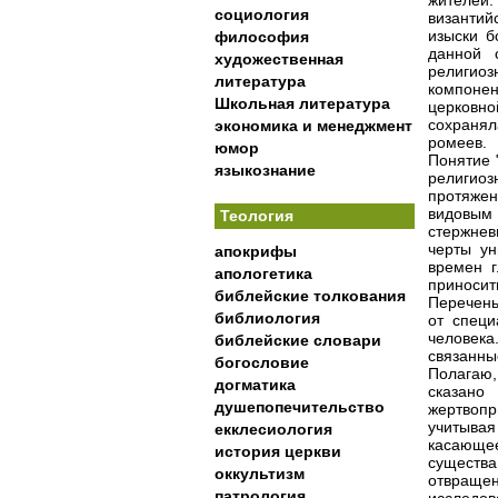
жителей
социология
византи
изыски б
философия
данной 
художественная
религиоз
литература
компоне
Школьная литература
церковн
сохраня
экономика и менеджмент
ромеев.
юмор
Понятие 
языкознание
религио
протяжен
видовым 
Теология
стержнев
черты ун
апокрифы
времен г
апологетика
приносит
библейские толкования
Перечень
библиология
от специ
человек
библейские словари
связанны
богословие
Полагаю,
догматика
сказан
душепопечительство
жертвопр
учитывая
екклесиология
касающе
история церкви
существ
оккультизм
отвраще
патрология