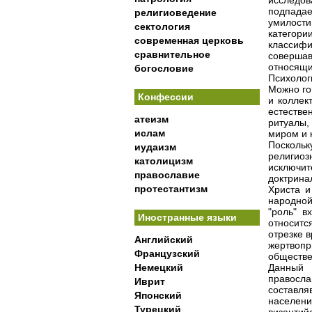
исследов
подпада
религиоведение
умилост
сектология
категор
современная церковь
классиф
сравнительное
совершав
относящи
богословие
Психолог
Можно го
Конфессии
и коллек
естестве
атеизм
ритуалы
ислам
миром и 
Поскольк
иудаизм
религиоз
католицизм
исключит
православие
доктрина
протестантизм
Христа и
народной
"роль" в
Иностранные языки
относитс
отрезке 
Английский
жертвопр
Французский
обществе
Немецкий
Данный 
правосла
Иврит
составл
Японский
населени
Турецкий