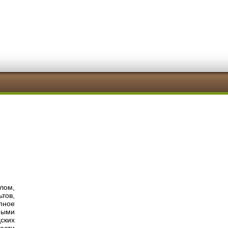
лом,
тов,
пное
ными
ских