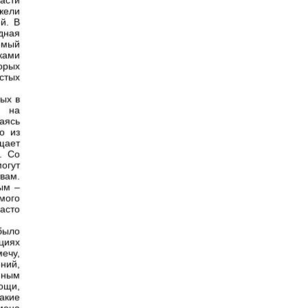
асти
жели
й. В
дная
емый
ками
орых
стых
ых в
й на
аясь
о из
щает
. Со
огут
вам.
ным –
мого
асто
было
циях
ечу,
ний,
нным
ощи,
акие