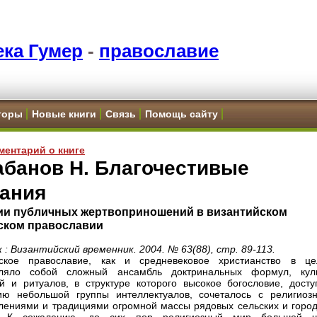
ка Гумер
-
православие
торы
Новые книги
Связь
Помощь сайту
ментарий о книге
абанов Н. Благочестивые
лания
ии публичных жертвоприношений в византийском
ском православии
 : Византийский временник. 2004. № 63(88), стр. 89-113.
йское православие, как и средневековое христианство в це
вляло собой сложный ансамбль доктринальных формул, куль
й и ритуалов, в структуре которого высокое богословие, досту
ию небольшой группы интеллектуалов, сочеталось с религиоз
лениями и традициями огромной массы рядовых сельских и город