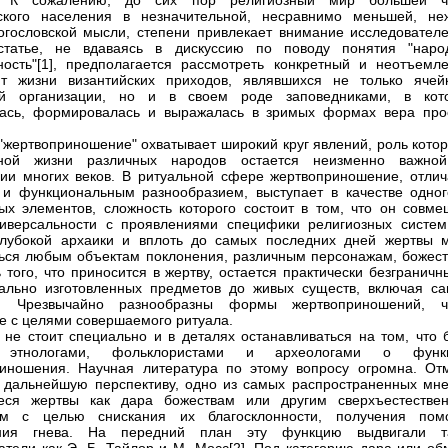
. К сожалению, до сих пор религиозный мир большей ч
йского населения в незначительной, несравнимо меньшей, не
огословской мысли, степени привлекает внимание исследователе
статье, не вдаваясь в дискуссию по поводу понятия "наро
ность"[1], предполагается рассмотреть конкретный и неотъемл
нт жизни византийских приходов, являвшихся не только ячей
ой организации, но и в своем роде заповедниками, в кот
лась, формировалась и выражалась в зримых формах вера про
"жертвоприношение" охватывает широкий круг явлений, роль котор
зной жизни различных народов остается неизменно важно
ии многих веков. В ритуальной сфере жертвоприношение, отлич
и функциональным разнообразием, выступает в качестве одног
ых элементов, сложность которого состоит в том, что он совме
иверсальности с проявлениями специфики религиозных систем
лубокой архаики и вплоть до самых последних дней жертвы м
ься любым объектам поклонения, различным персонажам, божест
 того, что приносится в жертву, остается практически безгранич
ально изготовленных предметов до живых существ, включая са
а. Чрезвычайно разнообразны формы жертвоприношений, ч
е с целями совершаемого ритуала.
 не стоит специально и в деталях останавливаться на том, что 
о этнологами, фольклористами и археологами о функ
иношения. Научная литература по этому вопросу огромна. Отм
 дальнейшую перспективу, одно из самых распространенных мне
еся жертвы как дара божествам или другим сверхъестестве
ам с целью снискания их благосклонности, получения пом
ния гнева. На передний план эту функцию выдвигали т