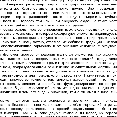
атели как Э. Б. Тайлор и М. Мосс[2]. Под категорию дара или об
ет обширный репертуар жертв: благодарственные, искупитель
ивительные, благочестивые и многие другие. Вне пределов 
ии жертвы строительные, инициальные, жертвы-посланник
икации жертвоприношений также следует выделить публич
шиеся в интересах той или иной общности людей, а также част
еся к потребностям личности или малой группы.
ические основы жертвоприношений всех видов чрезвычайно сло
ворить о комплексе, в котором соседствуют элементы индивидуаль
тивного мировосприятия, чувство сопричастности природным цикл
нному жизненному потоку, стремление соблюсти традиции и испол
, обеспечивающие гармонию в отношениях человека с окружа
небесными силами.
у феномен жертвоприношения является элементом как архаиче
ных систем, так и современных мировых религий, представля
ельно важным изучение его роли в христианстве, и не только на у
льном, подразумевающем осмысление искупительной жертвы Ии
 того, что с ней связано в литургическом контексте, но и на ур
 религиозности или приходского православия. Разумеется, в пон
ходит множество компонентов, включая исторический – тот, кот
я к генезису явления и способу его функционирования на конкре
времени. В данном случае объектом исследования станет один из 
иношения в том его виде и значении, какие он имел в византий
.
сюжет является важным аспектом в изучении темы приходс
вия в Византии – специфического ансамбля верований и ритуа
явших основу религиозных воззрений подавляющего большин
я империи. Как и многие другие компоненты народных верова