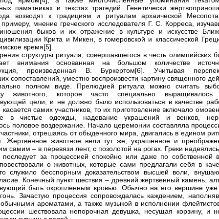
под ярмом[4], а также многочисленные упоминания гекато
ных памятниках и текстах трагедий. Генетически жертвопринош
рода возводят к традициям и ритуалам архаической Месопота
к примеру, мнение греческого исследователя Г. С. Корреса, изуча
иношения быков и их отражение в культуре и искусстве Ближ
 цивилизации Крита и Микен, в гомеровской и классической Греци
имское время[5].
зрения структуры ритуала, совершавшегося в честь олимпийских б
вает внимания основанная на большом количестве источн
рукция, произведенная В. Буркертом[6]. Учитывая перспек
их сопоставлений, уместно воспроизвести картину священного дей
мально полном виде. Прелюдией ритуала можно считать выб
вку животного, которое часто специально выращивалось
твующей цели, и не должно было использоваться в качестве раб
о касается самих участников, то их приготовление включало омове
ие в чистые одежды, надевание украшений и венков, нер
ось половое воздержание. Начало церемонии составляла процесси
участники, отрешаясь от обыденного мира, двигались в едином ри
. Жертвенное животное вели тут же, украшенное и преображе
м самим – в перевязи лент, с позолотой на рогах. Греки надеялись
 последует за процессией спокойно или даже по собственной в
повествовали о животных, которые сами предлагали себя в каче
Это служило бесспорным доказательством высшей воли, внуша
гласие. Конечный пункт шествия – древний жертвенный камень, ал
вующий быть окропленным кровью. Обычно на его вершине уже
гонь. Зачастую процессия сопровождалась каждением, наполня
еобычными ароматами, а также музыкой в исполнении флейтистов
оцессии шествовала непорочная девушка, несущая корзину, и не