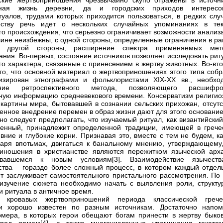
ские жертвоприношения чрезвычайно скупо отражены в источни
зная жизнь деревни, да и городских приходов интересо
туалов, трудами которых приходится пользоваться, в редких случ
ству речь идет о нескольких случайных упоминаниях в тек
го происхождения, что серьезно ограничивает возможности анализ
чине неизбежны, с одной стороны, определенные ограничения в ра
 другой стороны, расширение спектра применяемых мет
ания. Во-первых, состояние источников позволяет исследовать ри
го характера, связанные с принесением в жертву животных. Во-вт
ого, что основной материал о жертвоприношениях этого типа собр
тизирован этнографами и фольклористами XIX-XX вв., необхо
ние ретроспективного метода, позволяющего расшифро
ную информацию средневекового времени. Консерватизм религио
 картины мира, бытовавшей в сознании сельских прихожан, отсутс
енное внедрение перемен в образ жизни дают для этого основание
но следует предполагать, что изучаемый ритуал, как византийский
енный, принадлежит определенной традиции, имеющей в грече
вние и глубокие корни. Признавая это, вместе с тем не будем, к
аря впотьмах, двигаться к банальному мнению, утверждающему,
иношения в христианстве являются пережитком языческой арха
овавшемся к новым условиям[3]. Взаимодействие язычест
ства – гораздо более сложный процесс, в котором каждый отдел
т заслуживает самостоятельного пристального рассмотрения. По 
изучение сюжета необходимо начать с выявления роли, структу
и ритуала в античное время.
 кровавых жертвоприношений периода классической грече
ти хорошо известен по разным источникам. Достаточно напом
мера, в которых герои обещают богам принести в жертву быков