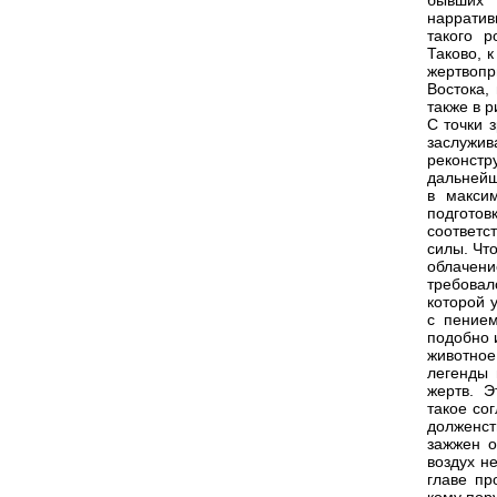
бывших 
нарратив
такого 
Таково, 
жертвопр
Востока,
также в р
С точки 
заслужи
реконст
дальнейш
в макси
подгото
соответс
силы. Чт
облачен
требовал
которой 
с пением
подобно и
животное
легенды 
жертв. 
такое со
долженст
зажжен о
воздух н
главе пр