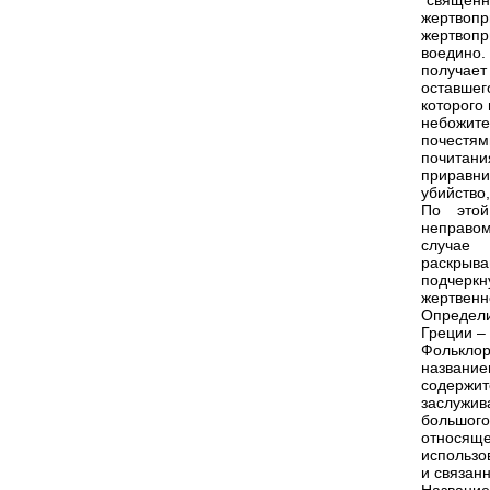
"священн
жертвопр
жертвоп
воедино
получае
оставшег
которого
небожит
почестям
почитани
приравни
убийство
По этой
неправом
случае 
раскрыва
подчеркн
жертвенн
Определи
Греции –
Фольклор
названи
содержи
заслужив
большого
относящ
использо
и связан