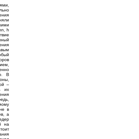
ями,
льно
ения
няли
кими
hn, h
ствие
жный
ения
авым
обый
оров
ием,
енно
о. В
оны,
ой –
ь их
ения
едь,
мому
не в
в, а
едер
й на
тоит
ания