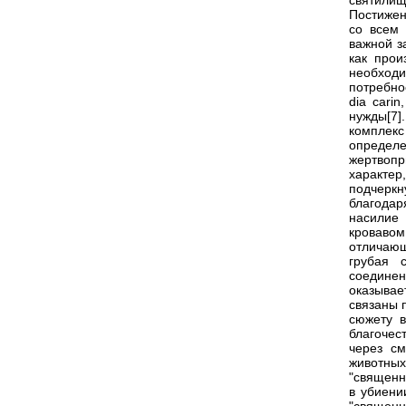
святилищ
Постижен
со всем 
важной з
как прои
необход
потребно
dia cari
нужды[7
комплекс
определе
жертвоп
характе
подчерк
благодар
насилие
кровавом
отличающ
грубая 
соединен
оказывае
связаны 
сюжету в
благочес
через с
животны
"священн
в убиени