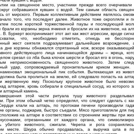
учали кувшин с водой.
тии на священное место, участники прежде всего очерчивали к
округ собравшихся кувшин с водой. Тем самым область священ
сь от мирского. Первым коллективным действием являлось омов
начало того, что последует далее. Животное тоже окропляли и п
атем после короткой торжественной паузы и последующей мол
и брали из корзины зерна ячменя и бросали их на животное, на ал
. В. Буркерт воспринимает этот акт как жест агрессии, вроде сигн
схватки, что, необходимо отметить, отнюдь не бесспор
онный жест сеятеля подразумевает дальнейшее возрождение, 
На дне корзины обнажался спрятанный нож, вскоре оказывающий
лавного действующего лица начинающейся драмы – жреца, кот
елом срезал со лба быка клочок шерсти и бросал его в огонь, на
ым неприкосновенность священного животного. Затем след
ьный удар, сопровождаемый пронзительным криком женщин. 
знаменовал эмоциональный пик события. Вытекающая из живот
 должна была пролиться на землю, ей следовало попасть на алтар
ли жертвенную яму. Поскольку крупное животное было невозм
над алтарем, кровь собирали в специальный сосуд, из которого з
и алтарный камень.
авершения этой части ритуала тушу животного разделыва
и. При этом обычай четко определял, что следует сделать с ка
Сердце клали на алтарь, по протокам печени производили гада
ие органы, поджарив, быстро съедали. Мясо приготовляли для пир
асположив на алтаре в соответствии со строением жертвы при жиз
кусочками, отрезанными от каждого органа, что символизиро
ть убитого животного, сжигали. Черепа и рога сохранялис
ом месте. Шкура обычно продавалась, а выручка шла в по