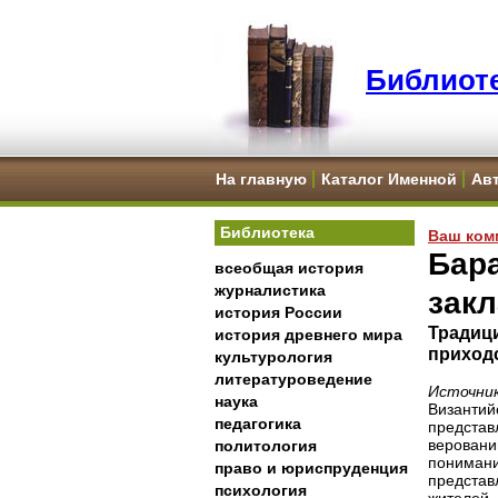
Библиоте
На главную
Каталог Именной
Ав
Библиотека
Ваш ком
Бар
всеобщая история
журналистика
зак
история России
Традиц
история древнего мира
приход
культурология
литературоведение
Источник
наука
Византи
педагогика
предста
веровани
политология
пониман
право и юриспруденция
представ
психология