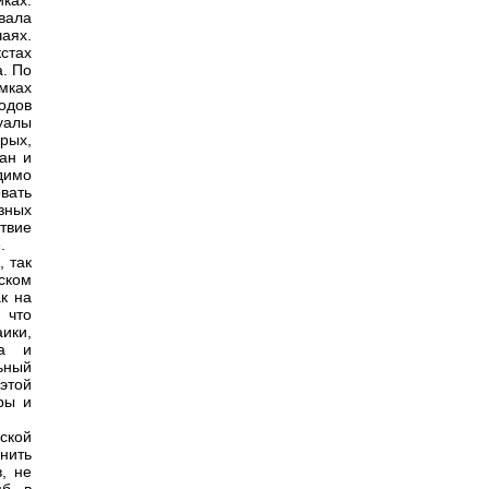
ках.
вала
аях.
стах
а. По
мках
одов
туалы
орых,
ан и
димо
вать
зных
твие
.
, так
ском
ак на
 что
ики,
ва и
ьный
этой
ры и
ской
нить
, не