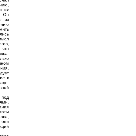
снял
нию,
я их
. Он
о из
ению
рмить
лись
мысл
гов,
 что
екса.
лько
нном
ния,
дует
ие к
аде.
вной
 под
ями,
ания
таты
аса,
 они
нкций