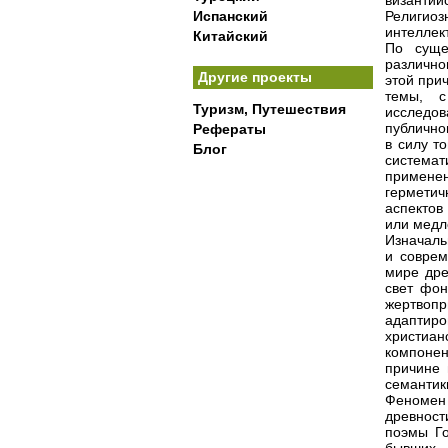
византий
Испанский
Религио
интеллек
Китайский
По суще
различно
Другие проекты
этой при
темы, с
Туризм, Путешествия
исследов
публично
Рефераты
в силу т
Блог
система
примене
герметич
аспектов
или медл
Изначаль
и соврем
мире дре
свет фон
жертвопр
адаптир
христиан
компонен
причине 
семантик
Феномен
древнос
поэмы Го