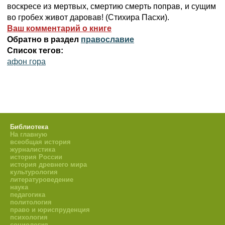
воскресе из мертвых, смертию смерть поправ, и сущим
во гробех живот даровав! (Стихира Пасхи).
Ваш комментарий о книге
Обратно в раздел
православие
Список тегов:
афон гора
Библиотека
На главную
всеобщая история
журналистика
история России
история древнего мира
культурология
литературоведение
наука
педагогика
политология
право и юриспруденция
психология
социология