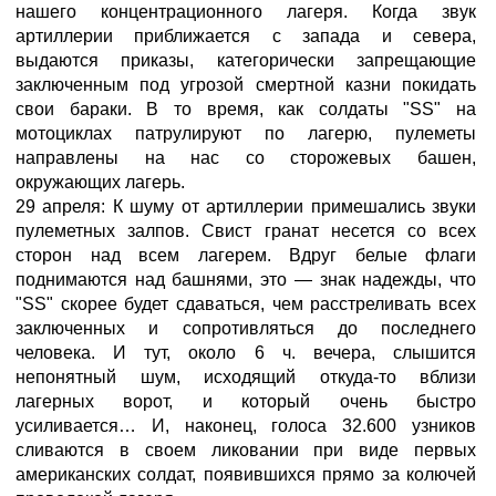
нашего концентрационного лагеря. Когда звук
артиллерии приближается с запада и севера,
выдаются приказы, категорически запрещающие
заключенным под угрозой смертной казни покидать
свои бараки. В то время, как солдаты "SS" на
мотоциклах патрулируют по лагерю, пулеметы
направлены на нас со сторожевых башен,
окружающих лагерь.
29 апреля: К шуму от артиллерии примешались звуки
пулеметных залпов. Свист гранат несется со всех
сторон над всем лагерем. Вдруг белые флаги
поднимаются над башнями, это — знак надежды, что
"SS" скорее будет сдаваться, чем расстреливать всех
заключенных и сопротивляться до последнего
человека. И тут, около 6 ч. вечера, слышится
непонятный шум, исходящий откуда-то вблизи
лагерных ворот, и который очень быстро
усиливается… И, наконец, голоса 32.600 узников
сливаются в своем ликовании при виде первых
американских солдат, появившихся прямо за колючей