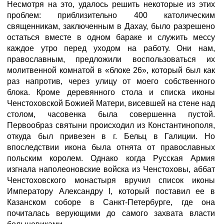
Несмотря на это, удалось решить некоторые из этих
проблем: приблизительно 400 католическим
священникам, заключенным в Дахау, было разрешено
остаться вместе в одном бараке и служить мессу
каждое утро перед уходом на работу. Они нам,
православным, предложили воспользоваться их
молитвенной комнатой в «блоке 26», который был как
раз напротив, через улицу от моего собственного
блока. Кроме деревянного стола и списка иконы
Ченстоховской Божией Матери, висевшей на стене над
столом, часовенка была совершенна пустой.
Первообраз святыни происходил из Константинополя,
откуда был привезен в г. Бельц в Галиции. Но
впоследствии икона была отнята от православных
польским королем. Однако когда Русская Армия
изгнала наполеоновские войска из Ченстоховы, аббат
Ченстоховского монастыря вручил список иконы
Императору Александру I, который поставил ее в
Казанском соборе в Санкт-Петербурге, где она
почиталась верующими до самого захвата власти