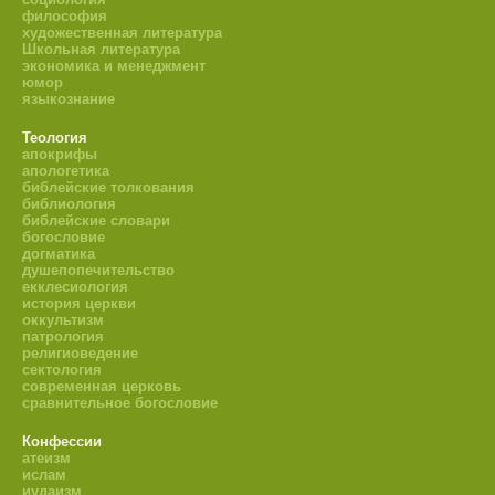
философия
художественная литература
Школьная литература
экономика и менеджмент
юмор
языкознание
Теология
апокрифы
апологетика
библейские толкования
библиология
библейские словари
богословие
догматика
душепопечительство
екклесиология
история церкви
оккультизм
патрология
религиоведение
сектология
современная церковь
сравнительное богословие
Конфессии
атеизм
ислам
иудаизм