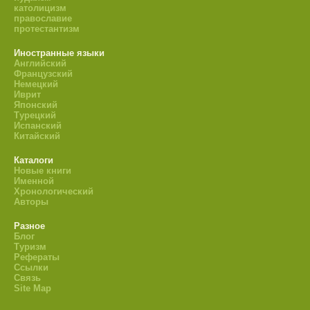
католицизм
православие
протестантизм
Иностранные языки
Английский
Французский
Немецкий
Иврит
Японский
Турецкий
Испанский
Китайский
Каталоги
Новые книги
Именной
Хронологический
Авторы
Разное
Блог
Туризм
Рефераты
Ссылки
Связь
Site Map