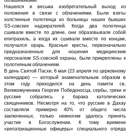
большевиками.
Нашелся и весьма изобретательный выход из
положения в связи с облачениями. Были взяты
холстинные полотенца из больницы наших бывших
SS-совских надзирателей. Когда два полотенца
сшивали вместе по длине, они образовывали собой
епитрахиль, а когда их сшивали вместе по концам,
получался орарь. Красные кресты, первоначально
предназначенные для ношения медицинским
персоналом SS-совской охраны, были прикреплены к
полотняным облачениям.
В день Святой Пасхи, 6 мая (23 апреля по церковному
календарю) — который знаменательным образом в
этом году приходился на день памяти св.
Великомученика Георгия Победоносца, сербы, греки и
русские собрались у барака католических
священников. Несмотря на то, что русские в Дахау
составляли примерно 40% от общего числа
заключенных, только немногим удалось принять
участие в Богослужении. К тому времени
«репатриационные офицеры» специального отряда