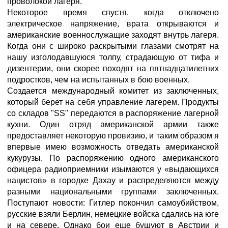
проволокой лагеря.
Некоторое время спустя, когда отключено
электрическое напряжение, врата открываются и
американские военнослужащие заходят внутрь лагеря.
Когда они с широко раскрытыми глазами смотрят на
нашу изголодавшуюся толпу, страдающую от тифа и
дизентерии, они скорее походят на пятнадцатилетних
подростков, чем на испытанных в бою военных.
Создается международный комитет из заключенных,
который берет на себя управление лагерем. Продукты
со складов "SS" передаются в распоряжение лагерной
кухни. Один отряд американской армии также
предоставляет некоторую провизию, и таким образом я
впервые имею возможность отведать американской
кукурузы. По распоряжению одного американского
офицера радиоприемники изымаются у «выдающихся
нацистов» в городке Дахау и распределяются между
разными национальными группами заключенных.
Поступают новости: Гитлер покончил самоубийством,
русские взяли Берлин, немецкие войска сдались на юге
и на севере. Однако бои еще бушуют в Австрии и