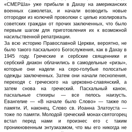
«СМЕРШа» уже прибыли в Дахау на американских
военных самолетах, и начали возводить новые
отгородки из колючей проволоки с целью изолировать
советских граждан от прочих заключенных, что было
первым шагом для приготовления их к возможной
насильственной репатриации.
За всю историю Православной Церкви, вероятно, не
было такого пасхального Богослужения, как в Дахау в
1945 году. Греческие и сербские священники и
сербский диакон облачились в самодельные «ризы»,
которые они надели на серо-голубые полосатые
одежды заключенных. Затем они начали песнопения,
переходя с греческого на церковно-славянский, а
затем снова на греческий. Пасхальный канон,
пасхальные стихиры — все пелось наизусть.
Евангелие — «В начале было Слово» — также по
памяти. И, наконец, Слово св. Иоанна Златоуста —
тоже по памяти. Молодой греческий монах-святогорец
встал перед нами и произнес его с таким
проникновенным энтузиазмом, что мы его никогда не