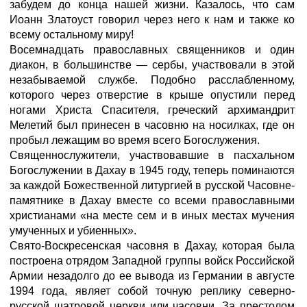
забудем до конца нашей жизни. Казалось, что сам
Иоанн Златоуст говорил через него к нам и также ко
всему остальному миру!
Восемнадцать православных священников и один
диакон, в большинстве — сербы, участвовали в этой
незабываемой службе. Подобно расслабленному,
которого через отверстие в крыше опустили перед
ногами Христа Спасителя, греческий архимандрит
Мелетий был принесен в часовню на носилках, где он
пробыл лежащим во время всего Богослужения.
Священнослужители, участвовавшие в пасхальном
Богослужении в Дахау в 1945 году, теперь поминаются
за каждой Божественной литургией в русской Часовне-
памятнике в Дахау вместе со всеми православными
христианами «на месте сем и в иных местах мучения
умученных и убиенных».
Свято-Воскресенская часовня в Дахау, которая была
построена отрядом Западной группы войск Российской
Армии незадолго до ее вывода из Германии в августе
1994 года, являет собой точную реплику северно-
русской шатровой церкви или часовни. За престолом