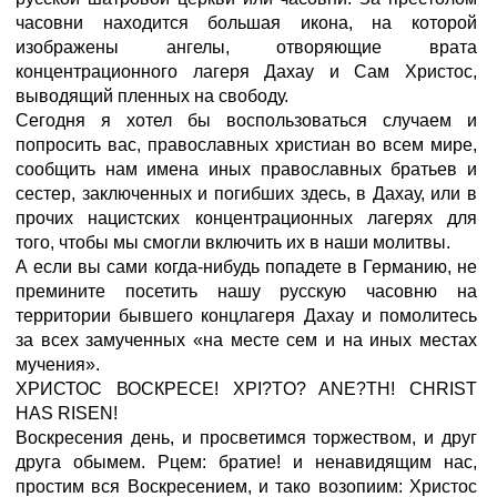
часовни находится большая икона, на которой
изображены ангелы, отворяющие врата
концентрационного лагеря Дахау и Сам Христос,
выводящий пленных на свободу.
Сегодня я хотел бы воспользоваться случаем и
попросить вас, православных христиан во всем мире,
сообщить нам имена иных православных братьев и
сестер, заключенных и погибших здесь, в Дахау, или в
прочих нацистских концентрационных лагерях для
того, чтобы мы смогли включить их в наши молитвы.
А если вы сами когда-нибудь попадете в Германию, не
премините посетить нашу русскую часовню на
территории бывшего концлагеря Дахау и помолитесь
за всех замученных «на месте сем и на иных местах
мучения».
ХРИСТОС ВОСКРЕСЕ! XPI?TO? ANE?TH! CHRIST
HAS RISEN!
Воскресения день, и просветимся торжеством, и друг
друга обымем. Рцем: братие! и ненавидящим нас,
простим вся Воскресением, и тако возопиим: Христос