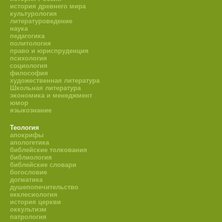
история древнего мира
культурология
литературоведение
наука
педагогика
политология
право и юриспруденция
психология
социология
философия
художественная литература
Школьная литература
экономика и менеджмент
юмор
языкознание
Теология
апокрифы
апологетика
библейские толкования
библиология
библейские словари
богословие
догматика
душепопечительство
екклесиология
история церкви
оккультизм
патрология