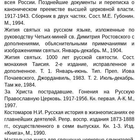
всея России. Позднейшие документы и переписка о
каноническом преемстве высшей церковной власти.
1917-1943. Сборник в двух частях. Сост. М.Е. Губонин.
М., 1994.
Жития святых на русском языке, изложенные по
руководству Четьих-миней св. Димитрия Ростовского с
дополнениями, объяснительными примечаниями и
изображениями святых. Январь-декабрь. М., 1904.
Жития святых. 1000 лет русской святости. Сост.
монахиня Таисия. 2-е издание, исправленное и
дополненное. Т. 1. Январь-июнь. Тип. Преп. Иова
Почаевского, Джорданвиль, 1983. Т. 2. Июль-декабрь.
Там же, 1984.
За Христа пострадавшие. Гонения на Русскую
Православную Церковь. 1917-1956. Кн. первая. А-К. М.,
1997.
Костомаров Н.И. Русская история в жизнеописаниях ее
главнейших деятелей. Репр. воспр. издания 1873-1888
гг., осуществленного в семи выпусках. Кн. 1-3. Изд.
«Книга», М., 1990.
Настольная книга для священно-церковно-служителей.