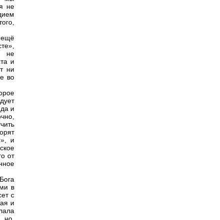
я не
дием
ого,
ё ещё
сте»,
ь не
та и
т ни
ре во
орое
дует
 да и
очно,
чить
ворят
», и
ское
о от
нное
 Бога
ми в
сет с
ная и
лала
 но,