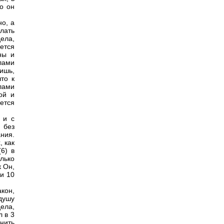
то он
о, а
лать
ела,
ется
ны и
лами
ишь,
то к
лами
ой и
ется
 и с
 без
ния.
, как
(6) в
олько
к Он,
 и 10
кон,
 душу
ела,
л в 3
днить