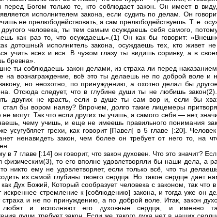
 перед Богом только те, кто соблюдает закон. Он имеет в виду,
 является исполнителем закона, если судить по делам. Он говори
 учишь не прелюбодействовать, а сам прелюбодействуешь. Т. е. ос
о другого человека, ты тем самым осуждаешь себя самого, потому
ешь как раз то, что осуждаешь».(1) Он как бы говорит: «Внешн
ак дотошный исполнитель закона, осуждаешь тех, кто живет не 
ся учить всех и вся. В чужом глазу ты видишь соринку, а в свое
ь бревна».
шне ты соблюдаешь закон делами, из страха ли перед наказанием
е на вознаграждение, всё это ты делаешь не по доброй воле и н
закону, но неохотно, по принуждению, а охотно делал бы другое
она. Отсюда следует, что в глубине души ты не любишь закон(2).
ить других не красть, если в душе ты сам вор и, если бы хва
, стал бы вором наяву? Впрочем, долго такие лицемеры притворя
 не могут. Так что если других ты учишь, а самого себя — нет, знач
наешь, чему учишь, и еще не имеешь правильного понимания зак
же усугубляет грехи, как говорит [Павел] в 5 главе [:20]. Челове
анет ненавидеть закон, чем более он требует от него то, на чт
ен.
у в 7 главе [:14] он говорит, что закон духовен. Что это значит? Ес
л физическим(3), то его вполне удовлетворяли бы наши дела, а р
 то никто ему не удовлетворяет, если только всё, что ты делаеш
ходить из самой глубины твоего сердца. Но такое сердце дает на
, как Дух Божий, Который сообразует человека с законом, так что 
т искреннее стремление к [соблюдению] закона, и тогда уже он д
т страха и не по принуждению, а по доброй воле. Итак, закон дух
 любят и исполняют его духовные сердца, и именно та
ения души требует закон. Если же такого духа нет в наших сердц