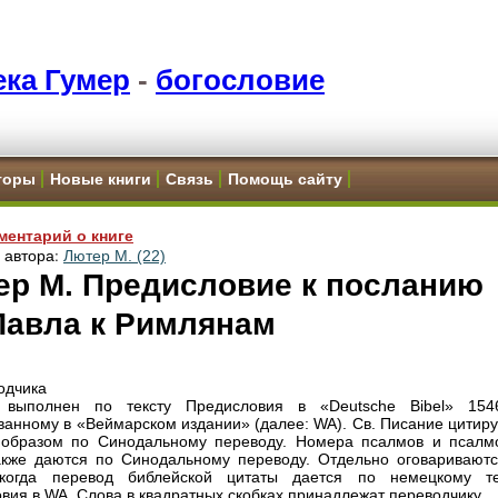
ка Гумер
-
богословие
торы
Новые книги
Связь
Помощь сайту
ментарий о книге
и автора:
Лютер М. (22)
ер М. Предисловие к посланию
Павла к Римлянам
одчика
 выполнен по тексту Предисловия в «Deutsche Bibel» 1546
ванному в «Веймарском издании» (далее: WA). Св. Писание цитиру
 образом по Синодальному переводу. Номера псалмов и псалм
акже даются по Синодальному переводу. Отдельно оговариваютс
 когда перевод библейской цитаты дается по немецкому те
вия в WA. Слова в квадратных скобках принадлежат переводчику.