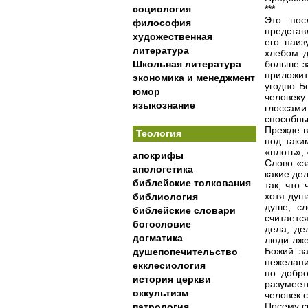
социология
***
Это пос
философия
представ
художественная
его наиз
литература
хлебом д
Школьная литература
больше з
приложит
экономика и менеджмент
угодно Б
юмор
человек
языкознание
глоссами
способны
Прежде в
Теология
под таки
«плоть», 
апокрифы
Слово «з
апологетика
какие де
библейские толкования
так, что
хотя душа
библиология
душе, с
библейские словари
считаетс
богословие
дела, де
догматика
люди лже
Божий за
душепопечительство
нежелани
екклесиология
по добро
история церкви
разумее
оккультизм
человек 
Посему св
патрология