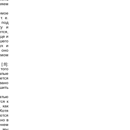
лняем
емое
т. е.
 под
ху и
тся,
дце и
шего
ух и
 оно
амом
:8]:
 того
злые
яется
вано
шить
атью
ся к
 как
 Хотя
ются
но в
менем
м мы