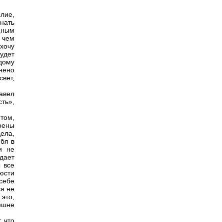
лие,
нать
щным
 чем
хочу
удет
дому
нено
свет,
Павел
сть»,
 том,
роены
дела,
ебя в
и не
дает
 все
люсти
себе
я не
это,
ешне
, что