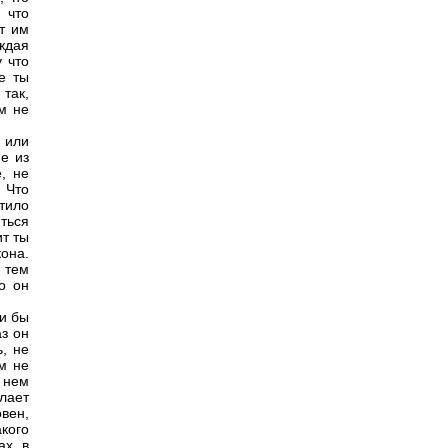
 что
т им
уждая
 что
е ты
так,
м не
 или
е из
, не
 Что
тило
ться
ит ты
она.
к тем
о он
ли бы
аз он
ь, не
м не
в нем
елает
овен,
кого
ах, в