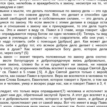
ется грех, нелюбовь и враждебность к закону, несмотря на то, ч
аведлив и свят.
ивыкни к мысли, что делать положенные по закону дела — это одн
ь закон — это совсем другое. Всё, что делает и способен сде
своей свободной волей и собственными силами, — это делать д
иеся по закону. Но если вместе с этими делами в сердце оста
е и отношение к закону как к принуждению, то эти дела тщет
ны. Это и имеет в виду св. Павел в 3 главе, когда говорит: «Де
е оправдывается перед Богом ни один человек»(4). Теперь ты вид
щики в училищах и софисты — это совратители, ибо они учат, ч
и надо готовить себя с помощью [добрых] дел. Как может де
ить себя к добру тот, кто всякое доброе дело делает с неохот
ием в душе? Как может нравиться Богу дело, которое дела
, через силу? (5)
ь закон — значит творить положенные по закону дела охотно
, вести богоугодную и добропорядочную жизнь добровольно,
ния закона, словно бы и не существует ни закона, ни наказа
ту охоту, эту искреннюю любовь вселяет в наше сердце Святой Дух
т св. Павел в 5 главе [:5]. А Дух Святой дается только с верой
иста, как сказал Павел в прологе. Вера же вселяется в человека т
вом Слова Божьего, Евангелия, которое говорит о Христе, о том ка
н и человек, умер и воскрес ради нас, как и говорит Павел в 3, 4
ледует, что только вера оправдывает(7) человека и исполняет за
 дает нам дух, обретенный заслугой Христа. А этот дух вселяет в
е и добровольное хотение, которого и требует закон, и добрые д
разом, проистекают уже от самой веры. Вот что имеет в виду Паве
1], когда, отвергнув дела закона, он говорит так, будто хочет упраз