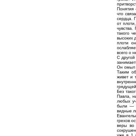
притворст
Понятия 
что связ
сердца. 
от плоти
чувства.
такого ч
высоких 
плоти он
ослабляе
всего о н
С другой
занимает
Он омыл 
Таким об
живет и 
внутренн
грядущей
Без тако
Павла, н
любых уч
были — И
видные л
Евангель
грехов ос
веры во
сокрушен
уже в 1 