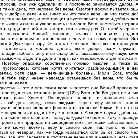
просив, она уже сделала их и постоянно занимается делом. А
е такие дела, тот человек без веры. Смотрит вокруг, пытается о
ру и добрые дела и не знает ни что такое вера, ни что такое до
ам, тем не менее, много трещит и пустословит о вере и добрых дел
то живая и смелая уверенность в милости Бога, настолько твердая
готов ради нее пойти на смерть хоть тысячу раз. От такой уверенн
го осознания Божьей милости, человек становится радост
ым и искренним по отношению к Богу и ко всему творению. Вот
вятой Дух через веру. От этого в человеке безо всякого принужд
ет готовность и желание делать всем добро, всем служить,
ть ради любви к Богу и во славу Бога, оказавшего ему такую мил
невозможно отделить дела от веры, как невозможно отделить жар и
. Поэтому опасайся собственных ложных мыслей, а также вс
 пустословов, которые хотят считаться разбирающимися в ве
делах, хотя сами — величайшие болваны. Моли Бога, чтоб
 в тебе веру, иначе навсегда останешься без веры, что бы т
л и ни делал.
дность» — это и есть такая вера, и зовется она Божьей праведно
й праведностью, которая ценится(12) у Бога, ибо Бог дает ее и сч
остью ради Христа, Посредника нашего, и подвигает чело
ь свой долг перед всеми людьми. Через веру человек станов
ым и обретает желание [исполнять] заповеди Божьи. Ею он воз
оженную честь и отдает Ему, что должен. А людям служит доброво
т, и исполняет свой долг перед каждым человеком. Такую праведн
 родить ни природа, ни свободная воля, ни наши собственные с
то не может вселить веру в самого себя, так никто не мож
ться от неверия. Как же тогда избавиться хотя бы от самого мел
так, всё, что делается в отсутствие веры или в неверии, есть фа