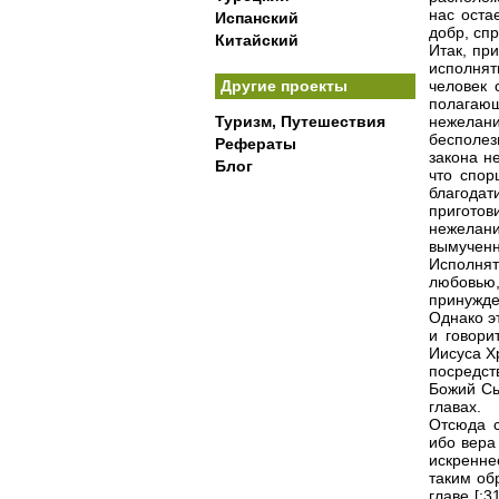
нас оста
Испанский
добр, спр
Китайский
Итак, пр
исполнят
Другие проекты
человек 
полагающ
Туризм, Путешествия
нежелани
бесполез
Рефераты
закона н
Блог
что спор
благодат
приготов
нежелан
вымученно
Исполнят
любовью
принужде
Однако э
и говори
Иисуса Хр
посредст
Божий Сы
главах.
Отсюда с
ибо вера
искренне
таким об
главе [:3