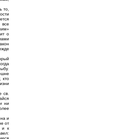
ь то,
ости
ается
и все
ким»
вит о
елами
акон
режде
торый
огда
рыбу.
ешне
 кто
жизни
 св.
айся
и ни
олее
на и
не от
 и к
авел:
иеся