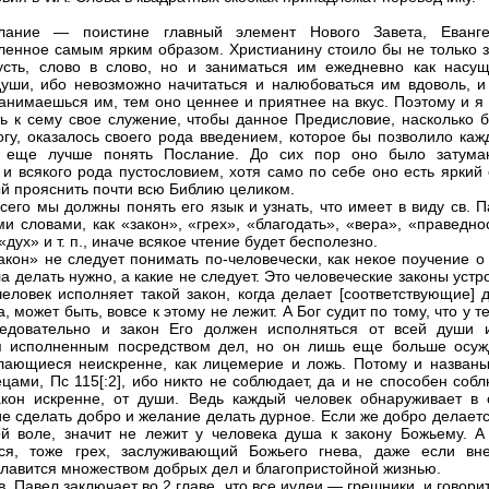
лание — поистине главный элемент Нового Завета, Еванге
ленное самым ярким образом. Христианину стоило бы не только з
усть, слово в слово, но и заниматься им ежедневно как насу
уши, ибо невозможно начитаться и налюбоваться им вдоволь, и
анимаешься им, тем оно ценнее и приятнее на вкус. Поэтому и я 
ь к сему свое служение, чтобы данное Предисловие, насколько б
огу, оказалось своего рода введением, которое бы позволило каж
у еще лучше понять Послание. До сих пор оно было затума
 и всякого рода пустословием, хотя само по себе оно есть яркий 
й прояснить почти всю Библию целиком.
сего мы должны понять его язык и узнать, что имеет в виду св. 
ми словами, как «закон», «грех», «благодать», «вера», «праведно
«дух» и т. п., иначе всякое чтение будет бесполезно.
акон» не следует понимать по-человечески, как некое поучение о
ла делать нужно, а какие не следует. Это человеческие законы уст
 человек исполняет такой закон, когда делает [соответствующие] 
, может быть, вовсе к этому не лежит. А Бог судит по тому, что у т
ледовательно и закон Его должен исполняться от всей души 
я исполненным посредством дел, но он лишь еще больше осуж
лающиеся неискренне, как лицемерие и ложь. Потому и названы
цами, Пс 115[:2], ибо никто не соблюдает, да и не способен соб
кон искренне, от души. Ведь каждый человек обнаруживает в 
е сделать добро и желание делать дурное. Если же добро делаетс
й воле, значит не лежит у человека душа к закону Божьему. А 
тся, тоже грех, заслуживающий Божьего гнева, даже если вн
славится множеством добрых дел и благопристойной жизнью.
. Павел заключает во 2 главе, что все иудеи — грешники, и говорит