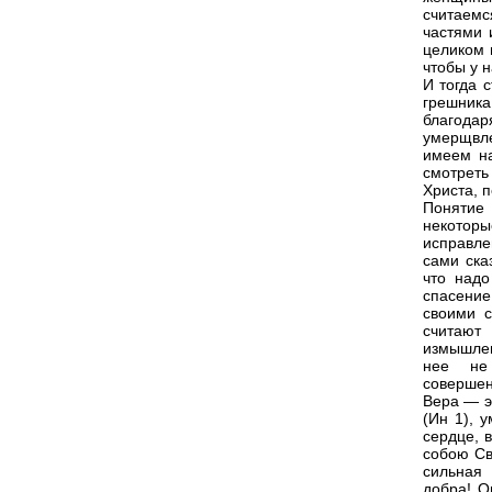
считаемс
частями 
целиком 
чтобы у 
И тогда 
грешника,
благода
умерщвле
имеем на
смотреть
Христа, 
Понятие
некоторы
исправле
сами ска
что надо
спасение
своими с
считают
измышлен
нее не
совершен
Вера — э
(Ин 1), 
сердце, 
собою Св
сильная 
добра! О