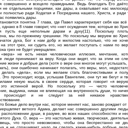
я совершенно и всецело праведными. Ведь благодать Его даётс
и не отдельными порциями, как дары, а охватывает нас милосер
и полностью ради Ходатая и Посредника нашего, Христа, и ради т
нас появились дары.
становится понятна 7 глава, где Павел характеризует себя как вс
 однако в 8 главе говорит, что «нет осуждения тем, которые во Хри
ря пусть еще неполным дарам и духу(11). Поскольку плот
на, мы по-прежнему грешники. Но поскольку мы веруем во Хрис
чаток духа, Бог к нам добр и милостив настолько, что не хоче
 на этот грех, ни судить его, но желает поступать с нами по ве
пока грех не будет умерщвлен.
 «вера» не есть некая человеческая иллюзия, мечтание, кот
е люди принимают за веру. Когда они видят, что за этим не сле
ние жизни и добрые дела (хотя о вере они многое могут услышать,
зать), они ошибочно начинают полагать, что веры, мол, недостат
 делать «дела», если мы желаем стать благочестивыми и полу
. Это происходит, когда, услышав Евангелие, они тут же бегут и т
илами некую мысль в своем сердце, которая говорит «я верую
 это истинной верой. Но поскольку это — чисто человече
ие, выдумка, никак не влияющая на внутренность души, то ничег
 происходит и не следует за ней никакое нравстве
ствование.
то Божье дело внутри нас, которое меняет нас, заново рождает от
умерщвляет ветхого Адама, делает нас совершенно другими людь
в расположении души, в разуме, во всех наших способностях и не
ятого Духа. О, вера — это настолько живая, творческая, деятель
вещь, что просто невозможно, чтобы она беспрестанно не де
на и не спрашивает, надо ли сделать какие-нибудь добрые дела,