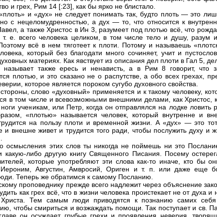
во и грех, Рим 14 [:23], как бы ярко не блистало.
«плоть» и «дух» не следует понимать так, будто плоть — это лиш
ано с нецеломудренностью, а дух — то, что относится к внутренн
Павел, а также Христос в Ин 3, разумеет под плотью всё, что рожд
, т. е. всего человека целиком, в том числе тело и душу, разум 
 Поэтому всё в нем тяготеет к плоти. Потому и называешь «плотс
еловека, который без благодати много сочиняет, учит и пустосло
духовных материях. Как явствует из описания дел плоти в Гал 5, д
 называет также ересь и ненависть, а в Рим 8 говорит, что з
тся плотью, и это сказано не о распутстве, а обо всех грехах, п
еверии, которое является пороком сугубо духовного свойства.
 стороны, слово «духовный» применяется и к такому человеку, ко
ся в том числе и всевозможными внешними делами, как Христос, к
ноги ученикам, или Петр, когда он отправлялся на лодке ловить 
разом, «плотью» называется человек, который внутренне и вн
трудится на пользу плоти и временной жизни. А «дух» — это тот,
е и внешне живет и трудится того ради, чтобы послужить духу и 
.
го осмысления этих слов ты никогда не поймешь ни это Послание
и какую-либо другую книгу Священного Писания. Посему остерег
ителей, которые употребляют эти слова как-то иначе, кто бы он
ероним, Августин, Амвросий, Ориген и т. п. или даже еще б
юди. Теперь же обратимся к самому Посланию.
скому проповеднику прежде всего надлежит через объяснение зако
удить как грех всё, что в жизни человека проистекает не от духа и 
 Христа. Тем самым люди приводятся к познанию самих себя
ию, чтобы смириться и возжаждать помощи. Так поступает и св. П
главе он осуждает грубые грехи и проявления неверия, творящ