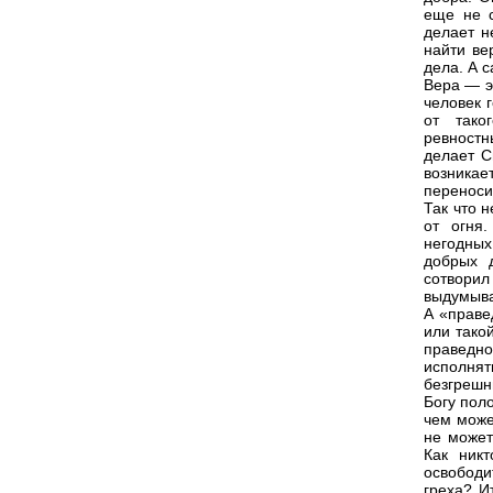
еще не с
делает н
найти ве
дела. А с
Вера — э
человек 
от тако
ревностн
делает С
возника
переноси
Так что 
от огня
негодных
добрых 
сотворил
выдумыва
А «праве
или тако
праведн
исполнят
безгрешн
Богу пол
чем може
не может
Как ник
освободи
греха? И