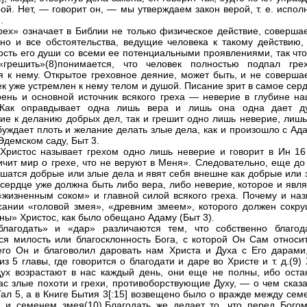
рой. Нет, — говорит он, — мы утверждаем закон верой, т. е. испо
.
рех» означает в Библии не только физическое действие, соверша
 но и все обстоятельства, ведущие человека к такому действию, 
ость его души со всеми ее потенциальными проявлениями, так что
«грешить»(8)понимается, что человек полностью подпал гре
я к нему. Открытое греховное деяние, может быть, и не совершае
ек уже устремлен к нему телом и душой. Писание зрит в самое сер
рень и основной источник всякого греха — неверие в глубине на
 Как оправдывает одна лишь вера и лишь она одна дает д
ие к деланию добрых дел, так и грешит одно лишь неверие, лишь
буждает плоть и желание делать злые дела, как и произошло с Ад
Эдемском саду, Быт 3.
Христос называет грехом одно лишь неверие и говорит в Ин 16 [
ичит мир о грехе, что не веруют в Меня». Следовательно, еще до
ршатся добрые или злые дела и явят себя внешне как добрые или 
 сердце уже должна быть либо вера, либо неверие, которое и явл
«жизненным соком» и главной силой всякого греха. Почему и наз
сании «головой змея», «древним змеем», которого должен сокру
ны» Христос, как было обещано Адаму (Быт 3).
благодать» и «дар» различаются тем, что собственно благод
ся милость или благосклонность Бога, с которой Он Сам относит
его Он и благоволил даровать нам Христа и Духа с Его дарами,
из 5 главы, где говорится о благодати и даре во Христе и т. д.(9)
ух возрастают в нас каждый день, они еще не полны, ибо оста
ас злые похоти и грехи, противоборствующие Духу, — о чем сказа
Гал 5, а в Книге Бытия 3[:15] возвещено было о вражде между се
и семенем змея(10).Благодать же делает то, что перед Бого