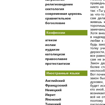
праведны
религиоведение
никто не
сектология
так: «Ты
современная церковь
за что-т
сам дела
сравнительное
живешь к
богословие
торопишь
замечаеш
Конфессии
Хотя вне
в надежд
атеизм
любви к 
будь зак
ислам
толку уч
иудаизм
дерзости
католицизм
все равно
православие
сам не з
Закон да
протестантизм
более ст
неспособ
Иностранные языки
Вот почем
закон бы
Английский
духовен,
Французский
будет ис
кто иной
Немецкий
возникае
Иврит
всё не о
Японский
поэтому
Турецкий
располож