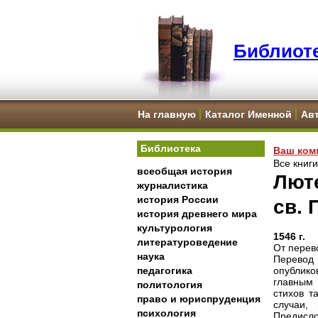
Библиоте
На главную
Каталог Именной
Ав
Библиотека
Ваш ком
Все книг
всеобщая история
Лют
журналистика
история России
св. 
история древнего мира
культурология
1546 г.
литературоведение
От перев
наука
Перевод
педагогика
опублико
главным
политология
стихов т
право и юриспруденция
случаи,
психология
Предисло