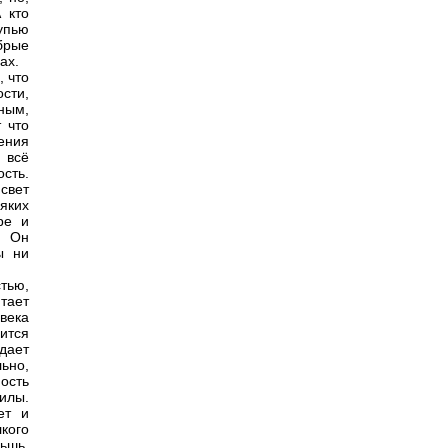
 кто
щупью
брые
ах.
, что
ости,
ным,
 что
ения
 всё
ость.
 свет
яких
ре и
ы Он
ы ни
стью,
итает
века
ится
дает
льно,
ость
илы.
ет и
кого
льшь,