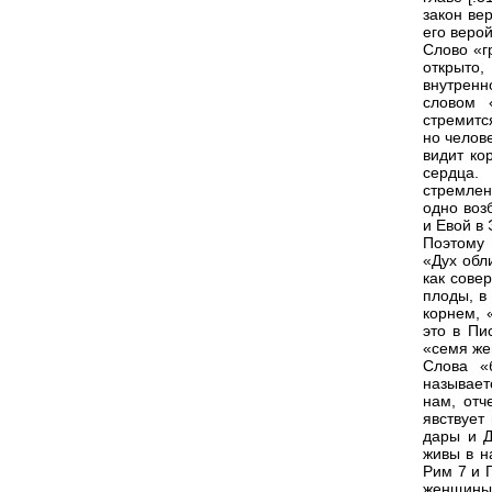
закон ве
его верой
Слово «г
открыто,
внутренн
словом 
стремитс
но челов
видит ко
сердца.
стремлен
одно воз
и Евой в 
Поэтому 
«Дух обл
как сове
плоды, в
корнем, 
это в Пи
«семя же
Слова «
называет
нам, отч
явствует 
дары и Д
живы в н
Рим 7 и 
женщины 