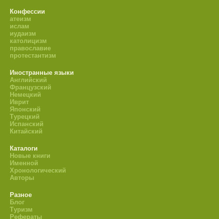
Конфессии
атеизм
ислам
иудаизм
католицизм
православие
протестантизм
Иностранные языки
Английский
Французский
Немецкий
Иврит
Японский
Турецкий
Испанский
Китайский
Каталоги
Новые книги
Именной
Хронологический
Авторы
Разное
Блог
Туризм
Рефераты