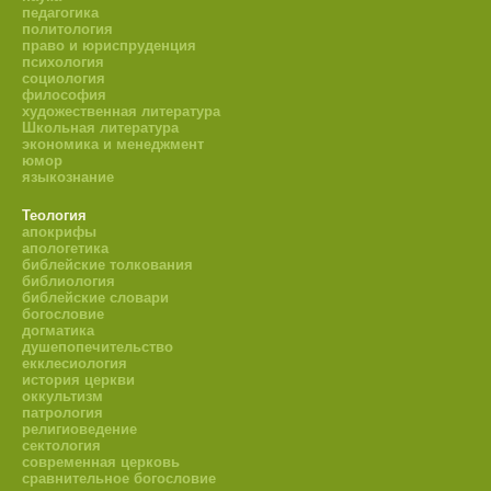
педагогика
политология
право и юриспруденция
психология
социология
философия
художественная литература
Школьная литература
экономика и менеджмент
юмор
языкознание
Теология
апокрифы
апологетика
библейские толкования
библиология
библейские словари
богословие
догматика
душепопечительство
екклесиология
история церкви
оккультизм
патрология
религиоведение
сектология
современная церковь
сравнительное богословие