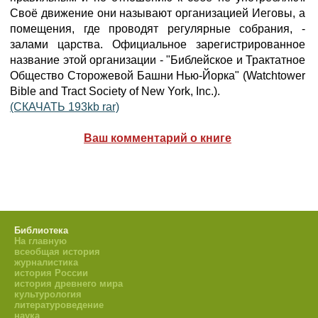
Своё движение они называют организацией Иеговы, а
помещения, где проводят регулярные собрания, -
залами царства. Официальное зарегистрированное
название этой организации - "Библейское и Трактатное
Общество Сторожевой Башни Нью-Йорка" (Watchtower
Bible and Tract Society of New York, Inc.).
(СКАЧАТЬ 193kb rar)
Ваш комментарий о книге
Библиотека
На главную
всеобщая история
журналистика
история России
история древнего мира
культурология
литературоведение
наука