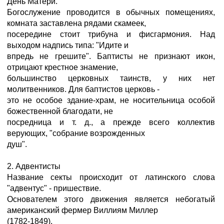
День Матери.
Богослужение проводится в обычных помещениях,
комната заставлена рядами скамеек,
посередине стоит трибуна и фисгармония. Над
выходом надпись типа: "Идите и
впредь не грешите". Баптисты не признают икон,
отрицают крестное знамение,
большинство церковных таинств, у них нет
молитвенников. Для баптистов церковь -
это не особое здание-храм, не носительница особой
божественной благодати, не
посредница и т. д., а прежде всего коллектив
верующих, "собрание возрожденных
душ".
2. Адвентисты
Название секты происходит от латинского слова
"адвентус" - пришествие.
Основателем этого движения является небогатый
американский фермер Виллиям Миллер
(1782-1849).