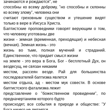
зачинаются и рождаются", не
способны ко всему доброму, "но способны и склонны
ко всему злому", человека они
считают греховным существом и утешение видят
только в вере в Иисуса Христа.
Баптистские проповедники говорят верующим о том,
что человеку уготованы две
жизни - земная (временная, преходящая) и небесная
(вечная). Земная жизнь - это
жизнь во тьме, полная мучений и страданий.
Единственное, что придает смысл жизни
на земле - это вера в Бога, Бог - бесплотный Дух, он
вездесущ, не связан никаким
местом, рассеян везде. Рай для большинства
последователей баптизма явлется
местом отдыха, ад - местом мук совести. В основе
баптистского фатализма лежит
представление о "божественном провидении", по
предначертаниям которого будто
происходят, все события в природе и обществе: "У
Бога ничего не делается