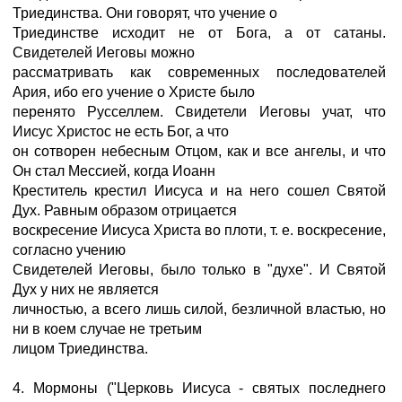
Триединства. Они говорят, что учение о
Триединстве исходит не от Бога, а от сатаны.
Свидетелей Иеговы можно
рассматривать как современных последователей
Ария, ибо его учение о Христе было
перенято Русселлем. Свидетели Иеговы учат, что
Иисус Христос не есть Бог, а что
он сотворен небесным Отцом, как и все ангелы, и что
Он стал Мессией, когда Иоанн
Креститель крестил Иисуса и на него сошел Святой
Дух. Равным образом отрицается
воскресение Иисуса Христа во плоти, т. е. воскресение,
согласно учению
Свидетелей Иеговы, было только в "духе". И Святой
Дух у них не является
личностью, а всего лишь силой, безличной властью, но
ни в коем случае не третьим
лицом Триединства.
4. Мормоны ("Церковь Иисуса - святых последнего