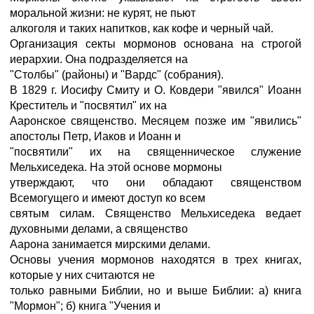
моральной жизни: не курят, не пьют
алкоголя и таких напитков, как кофе и черный чай.
Организация секты мормонов основана на строгой
иерархии. Она подразделяется на
"Столбы" (районы) и "Вардс" (собрания).
В 1829 г. Иосифу Смиту и О. Ковдери "явился" Иоанн
Креститель и "посвятил" их на
Ааронское священство. Месяцем позже им "явились"
апостолы Петр, Иаков и Иоанн и
"посвятили" их на священническое служение
Мельхиседека. На этой основе мормоны
утверждают, что они обладают священством
Всемогущего и имеют доступ ко всем
святым силам. Священство Мельхиседека ведает
духовными делами, а священство
Аарона занимается мирскими делами.
Основы учения мормонов находятся в трех книгах,
которые у них считаются не
только равными Библии, но и выше Библии: а) книга
"Мормон"; б) книга "Учения и