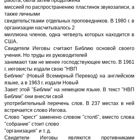
работа, была затем продолжена
миссией по распространению пластинок звукозаписи, а
также личными
свидетельствами отдельных проповедников. В 1980 г. в
организации насчитывалось 2
миллиона членов, одна четверть которых находится в
США.
Свидетели Иеговы считают Библию основой своего
учения. Но труды их руководителей
занимают там не менее господствующее место. В 1961
г. иеговисты издали свою "НВП
Библию" (Новый Всемирный Перевод) на английском
языке, а в 1963 г. издали Новый
Завет этой "Библии" на немецком языке. В текст "НВП
Библии" они внесли свой
употребительный перечень слов. В 237 местах в ней
встречается слово Иегова.
Слово "крест" заменено словом "столб", вместо слова
"собрание" стоит слово
"организация" и т. д.
Свидетели Иеговы являются противниками