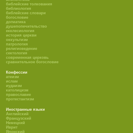
библейские толкования
библиология
библейские словари
богословие
догматика
душепопечительство
екклесиология
история церкви
оккультизм
патрология
религиоведение
сектология
современная церковь
сравнительное богословие
Конфессии
атеизм
ислам
иудаизм
католицизм
православие
протестантизм
Иностранные языки
Английский
Французский
Немецкий
Иврит
Японский