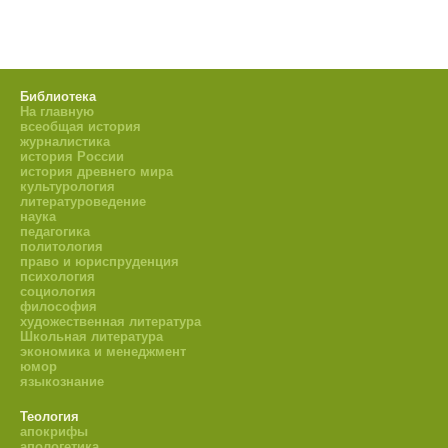
Библиотека
На главную
всеобщая история
журналистика
история России
история древнего мира
культурология
литературоведение
наука
педагогика
политология
право и юриспруденция
психология
социология
философия
художественная литература
Школьная литература
экономика и менеджмент
юмор
языкознание
Теология
апокрифы
апологетика