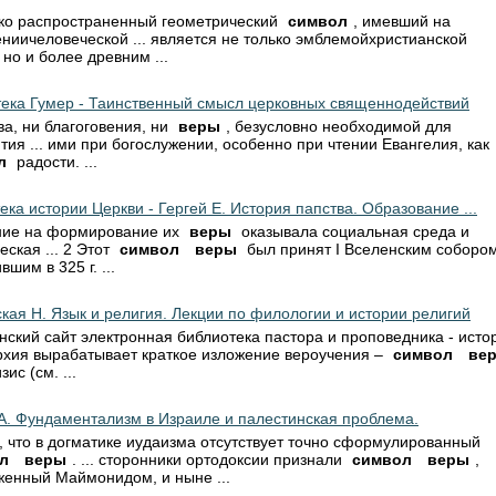
око распространенный геометрический
символ
, имевший на
ниичеловеческой ... является не только эмблемойхристианской
, но и более древним ...
ека Гумер - Таинственный смысл церковных священнодействий
тва, ни благоговения, ни
веры
, безусловно необходимой для
тия ... ими при богослужении, особенно при чтении Евангелия, как
л
радости. ...
ека истории Церкви - Гергей Е. История папства. Образование ...
яние на формирование их
веры
оказывала социальная среда и
еская ... 2 Этот
символ
веры
был принят I Вселенским собором
шим в 325 г. ...
кая Н. Язык и религия. Лекции по филологии и истории религий
нский сайт электронная библиотека пастора и проповедника - исто
архия вырабатывает краткое изложение вероучения –
символ
ве
зис (см. ...
А. Фундаментализм в Израиле и палестинская проблема.
ем, что в догматике иудаизма отсутствует точно сформулированный
л
веры
. ... сторонники ортодоксии признали
символ
веры
,
енный Маймонидом, и ныне ...