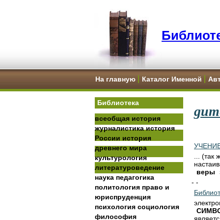
Библиоте
На главную
Каталог Именной
Ав
Библиотека
gume
всеобщая история
журналистика
история
России
история
УЧЕНИ
древнего мира
... (та
культурология
настаив
литературоведение
веры
наука
педагогика
- -
политология
право и
Библиот
юриспруденция
электро
психология
социология
СИМВ
философия
являетс