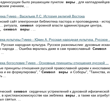
.. единосущии было решающим пунктом
веры
, для каппадокийце
вским учением, ...
ека Гумер - Васильев Л.С. История религий Востока
нский сайт электронная библиотека пастора и проповедника - исто
... ритуала,
символ
огромной власти администрации центра,
ц,
символ
веры
. ...
ека культуры Гумер - Юдин А. Русская народная культура. Русское .
 Русская народная культура. Русское разномыслие: духовные иска
о народа ... Ошибка вкралась даже в сам православный
Символ
 ...
ека богословие Гумер - Основные принципы отношения русской ...
е принципы отношения русской православной церкви к инославию 
на и ее формулировка", "
Символ
веры
и Соборы", "Таинства, и
 ...
ический
символ
сердечных устремлений к духовной ифизической
.. в христианскомискусстве как эмблема
веры
, а также как атрибут
х святых. ...