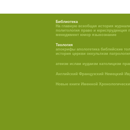
Библиотека
На главную
всеобщая история
журнали
политология
право и юриспруденция
менеджмент
юмор
языкознание
Теология
апокрифы
апологетика
библейские то
история церкви
оккультизм
патрологи
атеизм
ислам
иудаизм
католицизм
пра
Английский
Французский
Немецкий
Ив
Новые книги
Именной
Хронологическ