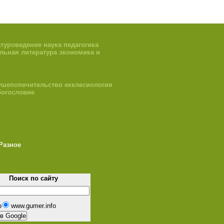
атуроведение
наука
педагогика
льная литература
экономика и
ушепопечительство
екклесиология
богословие
Разное
Поиск по сайту
b
www.gumer.info