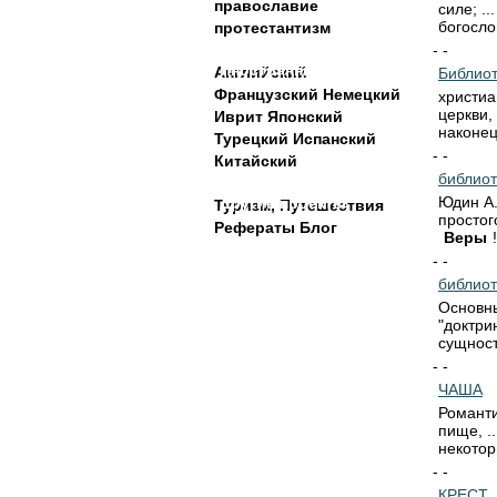
православие
силе; .
богосло
протестантизм
- -
Иностранные языки
Английский
Библиот
Французский
Немецкий
христиа
церкви, 
Иврит
Японский
наконе
Турецкий
Испанский
- -
Китайский
библиот
Юдин А.
Другие проекты
Туризм, Путешествия
простог
Рефераты
Блог
Веры
!
- -
библиот
Основны
"доктри
сущность
- -
ЧАША
Романт
пище, .
некоторы
- -
КРЕСТ