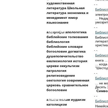
художественная
- -
литература
Школьная
Библиот
литература
экономика и
электро
менеджмент
юмор
... Неда
умозрит
языкознание
- -
Теология
апокрифы
апологетика
Библиот
библейские толкования
Библиот
литерат
библиология
христиа
библейские словари
- -
богословие
догматика
Библиот
душепопечительство
книга .
екклесиология
история
... когд
церкви
оккультизм
"Шестодн
патрология
- -
религиоведение
Библиот
сектология
современная
... не 
церковь
сравнительное
Десять 
богословие
Симво
- -
Конфессии
атеизм
ислам
иудаизм
Библиот
католицизм
Никейс