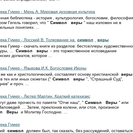
ека Гумер - Мень А. Мировая духовная культура
нная библиотека - история , культурология, богословие, философия
ром Гегель говорил, что "
Символ
веры
" наш изложен не в
ельных понятиях. ...
ека Гумер - Лосский В. Толкование на
символ
веры
ека Гумер - скачать книги из разделов: бестселлеры художественн
уры, ...
Символ
веры
- это торжественное исповедание
нских догматов, которое ...
ека Гумер - Языкова И.К. Богословие Иконы
.. же как и христологический, составляет основу христианской
веры
а в тех или иных сюжетах ("
Символ
веры
", "Страшный Суд",
ев" и проч. ...
ека Гумер - Лютер Мартин. Краткий катехизис
могут даже прочесть по памяти "Отче наш", "
Символ
Веры
" или
Заповедей. ... Затем, преклонив колени, или стоя, произнеси
л
Веры
и Молитву Господню. ...
ека Гумер
кий
символ
должен был, так сказать, без рассуждений, оставаться