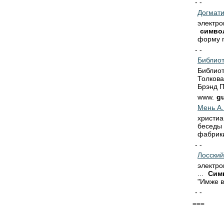
- -
Догмати
электро
симво
форму п
- -
Библиот
Библиот
Толков
Брэнд П
www.
gu
Мень А.
христиа
беседы 
фабрики 
- -
Лосский
электро
...
Сим
"Имже в
- -
===