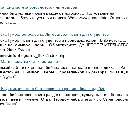
ка. Библиотека богословской литературы
нная библиотека - книги разделов история, ... Толкование на
л
веры
. Введите условия поиска. Web. www.gumer.info. Отправит
оиска ...
ека Гумер. Богословие. Литература - книги для студентов
ека Гумер - книги для студентов и преподавателей - Библиотека ...
ание на
символ
веры
. Об антихристе. ДУШЕПОПЕЧИТЕЛЬСТВО
ол, Янси Филип. ...
mer.info
/bogoslov_Buks/index.php - -
 Магия, оккультизм, христианство
нский сайт электронная библиотека пастора и проповедника ... Из
шестой на "
Символ
веры
", проведенной 16 декабря 1989 г. в Д
"Дукат" ...
 В. Догматическое богословие. творение образ подобие
нная библиотека - книги разделов история, культурология, богослов
вол
веры
именует Отца "Творцом неба и земли", о Сыне говорит
ся быша" ...