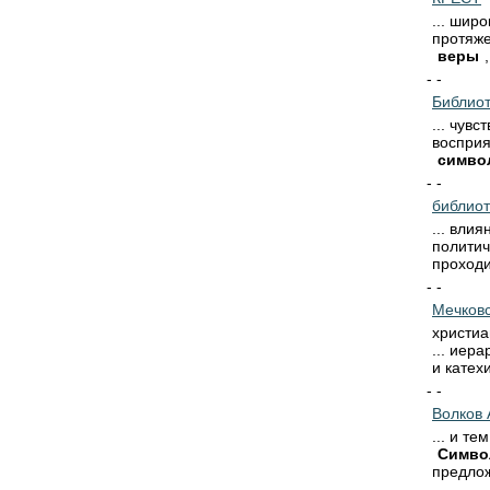
... шир
протяже
веры
- -
Библиот
... чувс
восприя
симво
- -
библиот
... вли
политич
проходив
- -
Мечковс
христиа
... иер
и катехи
- -
Волков 
... и т
Симво
предлож