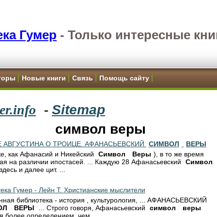
ка Гумер
-
Только интересные кни
торы
Новые книги
Связь
Помощь сайту
r.info
-
Sitemap
символ веры
Е АВГУСТИНА О ТРОИЦЕ. АФАНАСЬЕВСКИЙ
СИМВОЛ
ВЕРЫ
к же, как Афанасий и Никейский
Символ
Веры
), в то же время
ая на различии ипостасей. ... Каждую 28 Афанасьевский
Символ
здесь и далее цит. ...
ека Гумер - Лейн Т. Христианские мыслители
нная библиотека - история , культурология, ... АФАНАСЬЕВСКИЙ
ОЛ
ВЕРЫ
... Строго говоря, Афанасьевский
символ
веры
я более определением, чем ...