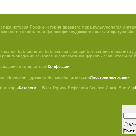
стика
история России
история древнего мира
культурология
литер
психология
социология
философия
художественная литература
Шко
лкования
библиология
библейские словари
богословие
догматика
д
я
религиоведение
сектология
современная церковь
сравнительное 
вославие
протестантизм
Конфессии
рит
Японский
Турецкий
Испанский
Китайский
Иностранные языки
ий
Авторы
Каталоги
Блог
Туризм
Рефераты
Ссылки
Связь
Site Map
We