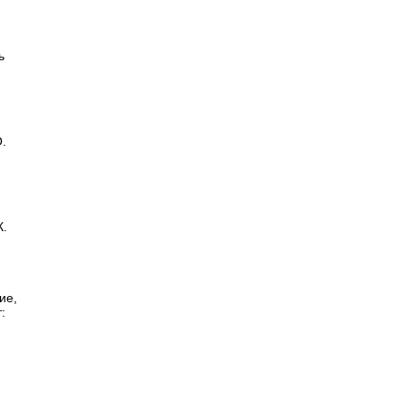
ь
.
К.
ие,
: