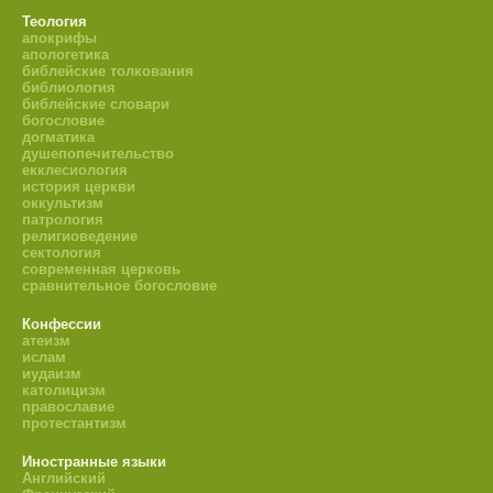
Теология
апокрифы
апологетика
библейские толкования
библиология
библейские словари
богословие
догматика
душепопечительство
екклесиология
история церкви
оккультизм
патрология
религиоведение
сектология
современная церковь
сравнительное богословие
Конфессии
атеизм
ислам
иудаизм
католицизм
православие
протестантизм
Иностранные языки
Английский