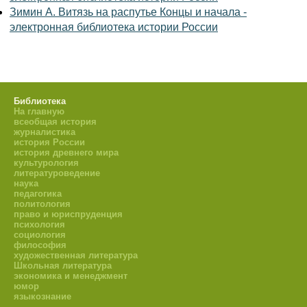
Зимин А. Витязь на распутье Концы и начала -
электронная библиотека истории России
Библиотека
На главную
всеобщая история
журналистика
история России
история древнего мира
культурология
литературоведение
наука
педагогика
политология
право и юриспруденция
психология
социология
философия
художественная литература
Школьная литература
экономика и менеджмент
юмор
языкознание