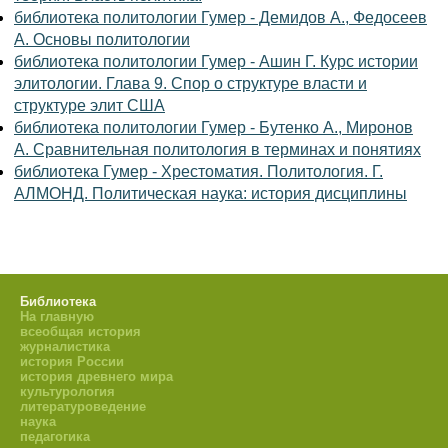
библиотека политологии Гумер - Демидов А., Федосеев
А. Основы политологии
библиотека политологии Гумер - Ашин Г. Курс истории
элитологии. Глава 9. Спор о структуре власти и
структуре элит США
библиотека политологии Гумер - Бутенко А., Миронов
А. Сравнительная политология в терминах и понятиях
библиотека Гумер - Хрестоматия. Политология. Г.
АЛМОНД. Политическая наука: история дисциплины
Библиотека
На главную
всеобщая история
журналистика
история России
история древнего мира
культурология
литературоведение
наука
педагогика