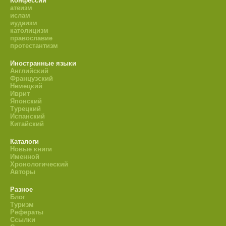
Конфессии
атеизм
ислам
иудаизм
католицизм
православие
протестантизм
Иностранные языки
Английский
Французский
Немецкий
Иврит
Японский
Турецкий
Испанский
Китайский
Каталоги
Новые книги
Именной
Хронологический
Авторы
Разное
Блог
Туризм
Рефераты
Ссылки