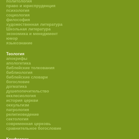
политология
право и юриспруденция
психология
социология
философия
художественная литература
Школьная литература
экономика и менеджмент
юмор
языкознание
Теология
апокрифы
апологетика
библейские толкования
библиология
библейские словари
богословие
догматика
душепопечительство
екклесиология
история церкви
оккультизм
патрология
религиоведение
сектология
современная церковь
сравнительное богословие