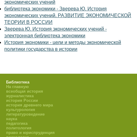
экономических учений
библиотека экономики - Зверева Ю. История
экономических учений. РАЗВИТИЕ ЭКОНОМИЧЕСКОЙ
ТЕОРИИ В РОССИИ
Зверева Ю. История экономических учений -
электронная библиотека экономики
История экономики - цели и методы экономической
политики государства в истории
Библиотека
На главную
всеобщая история
журналистика
история России
история древнего мира
культурология
литературоведение
наука
педагогика
политология
право и юриспруденция