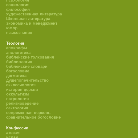
психология
социология
философия
художественная литература
Школьная литература
экономика и менеджмент
юмор
языкознание
Теология
апокрифы
апологетика
библейские толкования
библиология
библейские словари
богословие
догматика
душепопечительство
екклесиология
история церкви
оккультизм
патрология
религиоведение
сектология
современная церковь
сравнительное богословие
Конфессии
атеизм
ислам