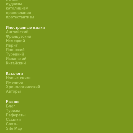
иудаизм
католицизм
православие
протестантизм
Иностранные языки
Английский
Французский
Немецкий
Иврит
Японский
Турецкий
Испанский
Китайский
Каталоги
Новые книги
Именной
Хронологический
Авторы
Разное
Блог
Туризм
Рефераты
Ссылки
Связь
Site Map