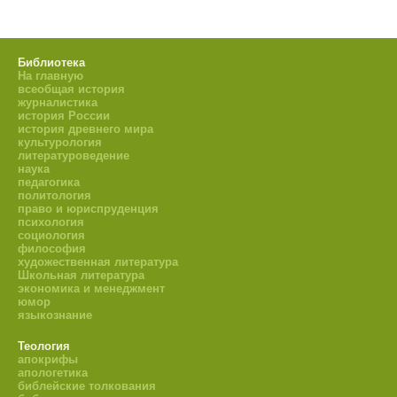
Библиотека
На главную
всеобщая история
журналистика
история России
история древнего мира
культурология
литературоведение
наука
педагогика
политология
право и юриспруденция
психология
социология
философия
художественная литература
Школьная литература
экономика и менеджмент
юмор
языкознание
Теология
апокрифы
апологетика
библейские толкования