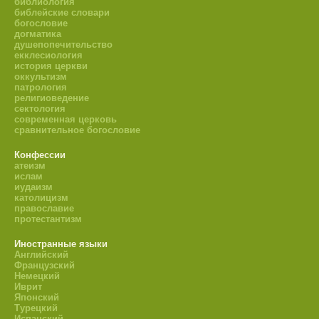
библиология
библейские словари
богословие
догматика
душепопечительство
екклесиология
история церкви
оккультизм
патрология
религиоведение
сектология
современная церковь
сравнительное богословие
Конфессии
атеизм
ислам
иудаизм
католицизм
православие
протестантизм
Иностранные языки
Английский
Французский
Немецкий
Иврит
Японский
Турецкий
Испанский