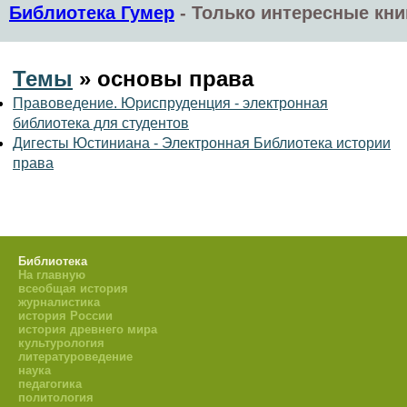
Библиотека Гумер
-
Только интересные кни
Темы
» основы права
Правоведение. Юриспруденция - электронная
библиотека для студентов
Дигесты Юстиниана - Электронная Библиотека истории
права
Библиотека
На главную
всеобщая история
журналистика
история России
история древнего мира
культурология
литературоведение
наука
педагогика
политология