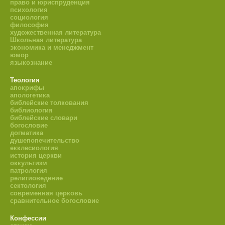
право и юриспруденция
психология
социология
философия
художественная литература
Школьная литература
экономика и менеджмент
юмор
языкознание
Теология
апокрифы
апологетика
библейские толкования
библиология
библейские словари
богословие
догматика
душепопечительство
екклесиология
история церкви
оккультизм
патрология
религиоведение
сектология
современная церковь
сравнительное богословие
Конфессии