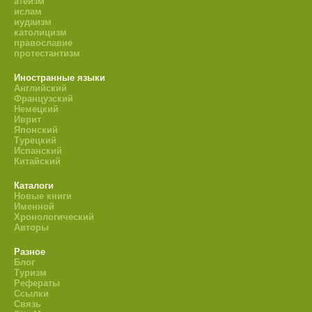
атеизм
ислам
иудаизм
католицизм
православие
протестантизм
Иностранные языки
Английский
Французский
Немецкий
Иврит
Японский
Турецкий
Испанский
Китайский
Каталоги
Новые книги
Именной
Хронологический
Авторы
Разное
Блог
Туризм
Рефераты
Ссылки
Связь