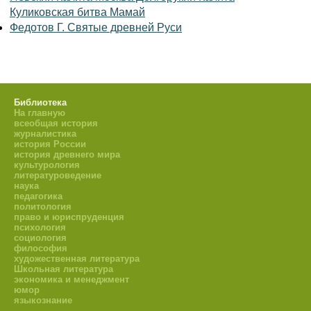
Куликовская битва Мамай
Федотов Г. Святые древней Руси
Библиотека
На главную
всеобщая история
журналистика
история России
история древнего мира
культурология
литературоведение
наука
педагогика
политология
право и юриспруденция
психология
социология
философия
художественная литература
Школьная литература
экономика и менеджмент
юмор
языкознание