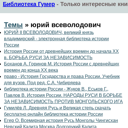
Библиотека Гумер
-
Только интересные кни
Темы
» юрий всеволодович
ЮРИЙ II ВСЕВОЛОДОВИЧ, великий князь
владимирский - электронная библиотека истории
России
История России от древнейших времен до начала XX
в. БОРЬБА РУСИ ЗА НЕЗАВИСИМОСТЬ
Боханов А. Горинов М. История России с древнейших
времен до конца XX века
право - История Государства и права России. Учебник
для вузов. Под ред. С.А. Чибиряева
библиотека истории России - Жуков В., Еськов Г.,
Павлов В. История России. НАРОДЫ РУСИ В БОРЬБЕ
ЗА НЕЗАВИСИМОСТЬ ПРОТИВ МОНГОЛЬСКОГО ИГА
Гумилёв Л. Древняя Русь и Великая степь скачать
бесплатно онлайн библиотека истории России
Егер О. Всемирная история Русь Монголы Чингисхан
Невский Калита Москва Долгорукий Калита