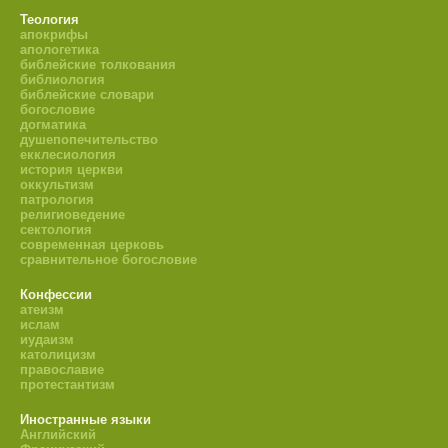
Теология
апокрифы
апологетика
библейские толкования
библиология
библейские словари
богословие
догматика
душепопечительство
екклесиология
история церкви
оккультизм
патрология
религиоведение
сектология
современная церковь
сравнительное богословие
Конфессии
атеизм
ислам
иудаизм
католицизм
православие
протестантизм
Иностранные языки
Английский