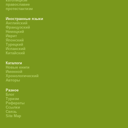
католицизм
православие
протестантизм
Иностранные языки
Английский
Французский
Немецкий
Иврит
Японский
Турецкий
Испанский
Китайский
Каталоги
Новые книги
Именной
Хронологический
Авторы
Разное
Блог
Туризм
Рефераты
Ссылки
Связь
Site Map