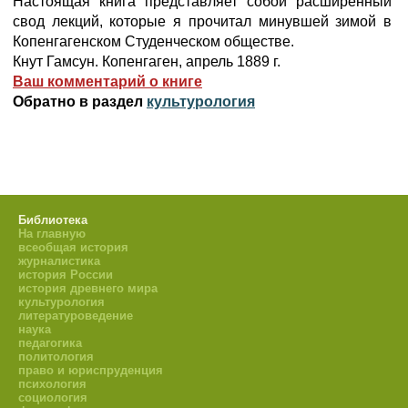
Настоящая книга представляет собой расширенный
свод лекций, которые я прочитал минувшей зимой в
Копенгагенском Студенческом обществе.
Кнут Гамсун. Копенгаген, апрель 1889 г.
Ваш комментарий о книге
Обратно в раздел
культурология
Библиотека
На главную
всеобщая история
журналистика
история России
история древнего мира
культурология
литературоведение
наука
педагогика
политология
право и юриспруденция
психология
социология