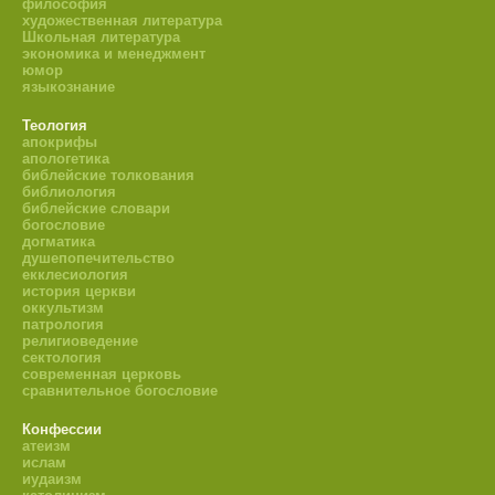
философия
художественная литература
Школьная литература
экономика и менеджмент
юмор
языкознание
Теология
апокрифы
апологетика
библейские толкования
библиология
библейские словари
богословие
догматика
душепопечительство
екклесиология
история церкви
оккультизм
патрология
религиоведение
сектология
современная церковь
сравнительное богословие
Конфессии
атеизм
ислам
иудаизм